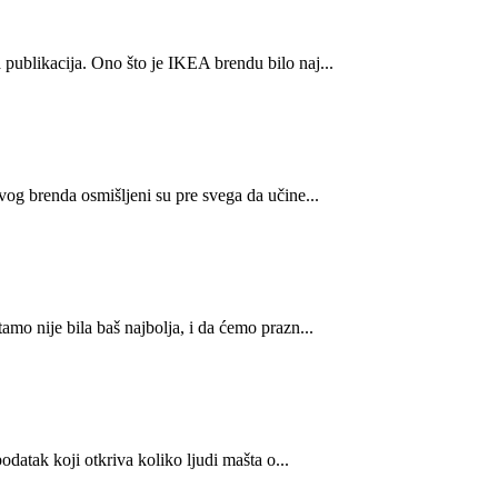
publikacija. Ono što je IKEA brendu bilo naj...
og brenda osmišljeni su pre svega da učine...
mo nije bila baš najbolja, i da ćemo prazn...
datak koji otkriva koliko ljudi mašta o...