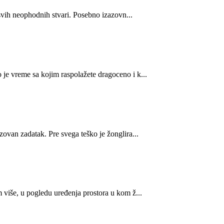
 svih neophodnih stvari. Posebno izazovn...
je vreme sa kojim raspolažete dragoceno i k...
ovan zadatak. Pre svega teško je žonglira...
 više, u pogledu uređenja prostora u kom ž...