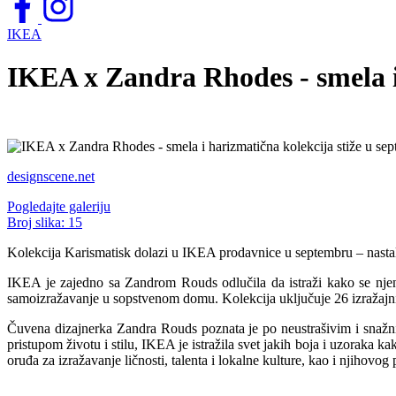
IKEA
IKEA x Zandra Rhodes - smela i
designscene.net
Pogledajte galeriju
Broj slika:
15
Kolekcija Karismatisk dolazi u IKEA prodavnice u septembru – nast
IKEA je zajedno sa Zandrom Rouds odlučila da istraži kako se njen 
samoizražavanje u sopstvenom domu. Kolekcija uključuje 26 izražajnih p
Čuvena dizajnerka Zandra Rouds poznata je po neustrašivim i snažnim
pristupom životu i stilu, IKEA je istražila svet jakih boja i uzoraka k
oruđa za izražavanje ličnosti, talenta i lokalne kulture, kao i njihovog 