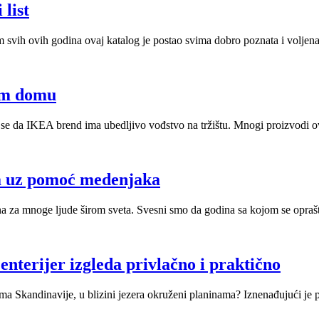
list
vih ovih godina ovaj katalog je postao svima dobro poznata i voljena 
om domu
se da IKEA brend ima ubedljivo vođstvo na tržištu. Mnogi proizvodi ov
a uz pomoć medenjaka
a za mnoge ljude širom sveta. Svesni smo da godina sa kojom se oprašta
nterijer izgleda privlačno i praktično
a Skandinavije, u blizini jezera okruženi planinama? Iznenađujući je po