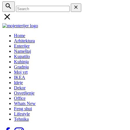
Home
Arhitektura
Enterijer
Nameštaj
Kupatilo
Kuhinja
Gradnja
Moj vrt
IKEA
Ideje
Dekor
Osvetljenje
Office
Whats New
Feng shui
Lifestyle
Tehnika