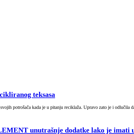
cikliranog teksasa
vojih potrošača kada je u pitanju reciklaža. Upravo zato je i odlučila 
MENT unutrašnje dodatke lako je imati u