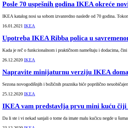
Posle 70 uspešnih godina IKEA okreće novi 
IKEA katalog nosi sa sobom izvanredno nasleđe od 70 godina. Tokom s
16.01.2021
IKEA
Upotreba IKEA Ribba polica u savremen
Kada je reč o funkcionalnom i praktičnom nameštaju i dodacima, čini 
26.12.2020
IKEA
Napravite minijaturnu verziju IKEA dom
Sezona novogodišnjih i božićnih praznika biće poprilično neuobičajen
25.12.2020
IKEA
IKEA vam predstavlja prvu mini kuću čiji e
Da li ste i vi nekad sanjali o tome da imate malu kućicu negde u šumam
23.12.2020
IKEA