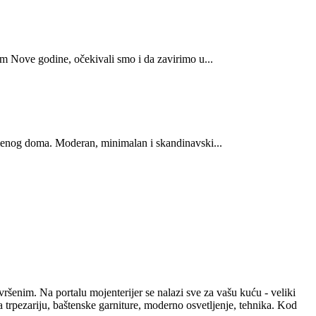
m Nove godine, očekivali smo i da zavirimo u...
menog doma. Moderan, minimalan i skandinavski...
vršenim. Na portalu mojenterijer se nalazi sve za vašu kuću - veliki
za trpezariju, baštenske garniture, moderno osvetljenje, tehnika. Kod