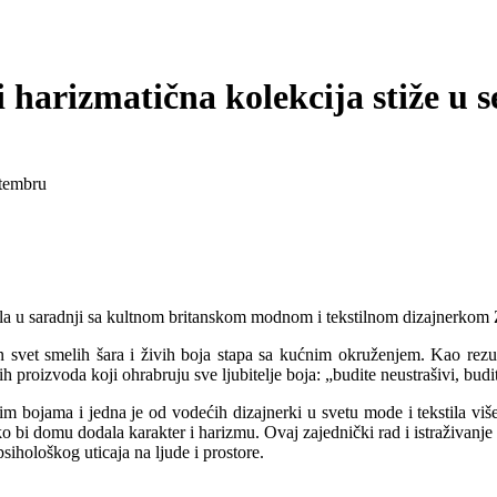
 harizmatična kolekcija stiže u 
ala u saradnji sa kultnom britanskom modnom i tekstilnom dizajnerko
svet smelih šara i živih boja stapa sa kućnim okruženjem. Kao rezul
roizvoda koji ohrabruju sve ljubitelje boja: „budite neustrašivi, budit
 bojama i jedna je od vodećih dizajnerki u svetu mode i tekstila više
ako bi domu dodala karakter i harizmu. Ovaj zajednički rad i istraživanj
psihološkog uticaja na ljude i prostore.