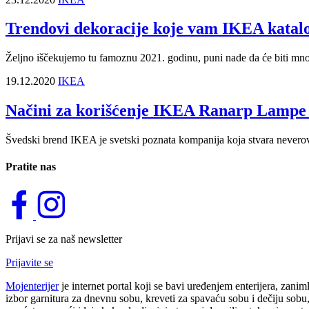
Trendovi dekoracije koje vam IKEA katalo
Željno iščekujemo tu famoznu 2021. godinu, puni nade da će biti mno
19.12.2020
IKEA
Načini za korišćenje IKEA Ranarp Lampe
Švedski brend IKEA je svetski poznata kompanija koja stvara nevero
Pratite nas
Prijavi se za naš newsletter
Prijavite se
Mojenterijer
je internet portal koji se bavi uređenjem enterijera, zani
izbor garnitura za dnevnu sobu, kreveti za spavaću sobu i dečiju sobu, 