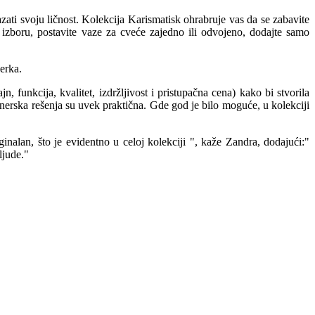
ati svoju ličnost. Kolekcija Karismatisk ohrabruje vas da se zabavite
izboru, postavite vaze za cveće zajedno ili odvojeno, dodajte samo
erka.
 funkcija, kvalitet, izdržljivost i pristupačna cena) kako bi stvorila
erska rešenja su uvek praktična. Gde god je bilo moguće, u kolekciji
alan, što je evidentno u celoj kolekciji ", kaže Zandra, dodajući:"
ljude."