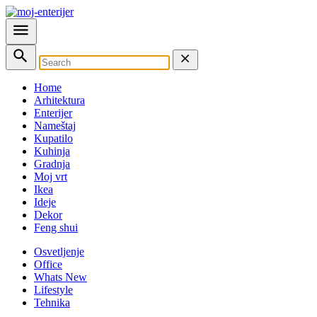
Home
Arhitektura
Enterijer
Nameštaj
Kupatilo
Kuhinja
Gradnja
Moj vrt
Ikea
Ideje
Dekor
Feng shui
Osvetljenje
Office
Whats New
Lifestyle
Tehnika