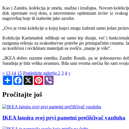
Kao i Zandra, kolekcija je smela, snažna i izražajna. Novom kolekcij
dok opremate svoj dom, a istovremeno optimizam izvire iz svakog pr
nagoveštaj boje ili izaberite jake uzorke.
„Ovo je vrsta kolekcije u kojoj kupci mogu izabrati samo jedan proizvo
Kolekciju Karismatisk odlikuje ne samo lep dizajn, već i funkcionaln
razigrana rešenja za svakodnevne potrebe po pristupačnim cenama. Iak
su korišćeni i reciklirani materijali sa svešću „manje je više“.
„IKEA dobro razume estetiku Zandre Rouds, pa se jednostavno dobro p
Saradnja je bila velika avantura. Bila sam veoma srećna što sam svoj
«
13
14
15
Pogledajte galeriju
2
3
4
»
Share
Facebook
X
Pinterest
Viber
Pročitajte još
IKEA lansira svoj prvi pametni prečišćivač vazduha