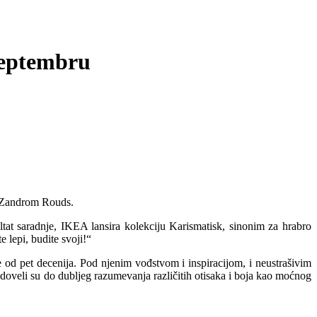
septembru
m Zandrom Rouds.
tat saradnje, IKEA lansira kolekciju Karismatisk, sinonim za hrabro
e lepi, budite svoji!“
 od pet decenija. Pod njenim vođstvom i inspiracijom, i neustrašivim
e doveli su do dubljeg razumevanja različitih otisaka i boja kao moćnog