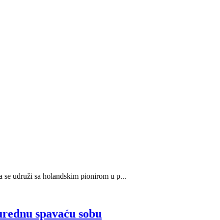
da se udruži sa holandskim pionirom u p...
rednu spavaću sobu