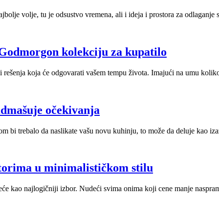
olje volje, tu je odsustvo vremena, ali i ideja i prostora za odlaganje
 Godmorgon kolekciju za kupatilo
rešenja koja će odgovarati vašem tempu života. Imajući na umu koliko 
admašuje očekivanja
 bi trebalo da naslikate vašu novu kuhinju, to može da deluje kao izaz
torima u minimalističkom stilu
eće kao najlogičniji izbor. Nudeći svima onima koji cene manje naspram