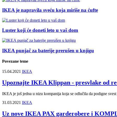
IKEA je napravila sveću koja miriše na ćufte
Luster koji će doneti leto u vaš dom
IKEA punjač za baterije prerušen u knjigu
Povezane teme
15.04.2021
IKEA
Upoznajte IKEA Klippan - presvlake od re
IKEA je još jedna u nizu kompanija koja se odlučila da podigne svest s
31.03.2021
IKEA
Uz nove IKEA PAX garderobere i KOMPLE