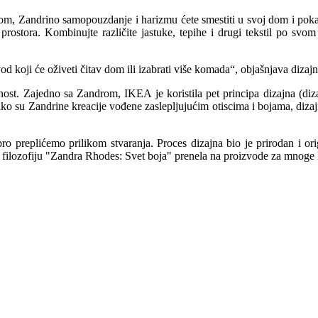
om, Zandrino samopouzdanje i harizmu ćete smestiti u svoj dom i pokaz
ostora. Kombinujte različite jastuke, tepihe i drugi tekstil po svom 
d koji će oživeti čitav dom ili izabrati više komada“, objašnjava dizajn
ost. Zajedno sa Zandrom, IKEA je koristila pet principa dizajna (dizajn,
o su Zandrine kreacije vođene zaslepljujućim otiscima i bojama, dizajn
replićemo prilikom stvaranja. Proces dizajna bio je prirodan i origin
u filozofiju "Zandra Rhodes: Svet boja" prenela na proizvode za mnoge 