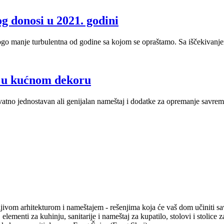
g donosi u 2021. godini
go manje turbulentna od godine sa kojom se opraštamo. Sa iščekivanje
 u kućnom dekoru
vatno jednostavan ali genijalan nameštaj i dodatke za opremanje savre
mljivom arhitekturom i nameštajem - rešenjima koja će vaš dom učiniti sa
elementi za kuhinju, sanitarije i nameštaj za kupatilo, stolovi i stolice 