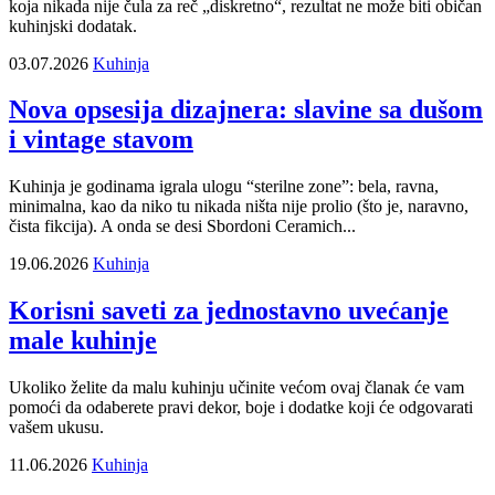
koja nikada nije čula za reč „diskretno“, rezultat ne može biti običan
kuhinjski dodatak.
03.07.2026
Kuhinja
Nova opsesija dizajnera: slavine sa dušom
i vintage stavom
Kuhinja je godinama igrala ulogu “sterilne zone”: bela, ravna,
minimalna, kao da niko tu nikada ništa nije prolio (što je, naravno,
čista fikcija). A onda se desi Sbordoni Ceramich...
19.06.2026
Kuhinja
Korisni saveti za jednostavno uvećanje
male kuhinje
Ukoliko želite da malu kuhinju učinite većom ovaj članak će vam
pomoći da odaberete pravi dekor, boje i dodatke koji će odgovarati
vašem ukusu.
11.06.2026
Kuhinja