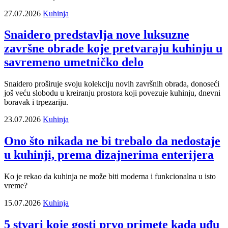
27.07.2026
Kuhinja
Snaidero predstavlja nove luksuzne
završne obrade koje pretvaraju kuhinju u
savremeno umetničko delo
Snaidero proširuje svoju kolekciju novih završnih obrada, donoseći
još veću slobodu u kreiranju prostora koji povezuje kuhinju, dnevni
boravak i trpezariju.
23.07.2026
Kuhinja
Ono što nikada ne bi trebalo da nedostaje
u kuhinji, prema dizajnerima enterijera
Ko je rekao da kuhinja ne može biti moderna i funkcionalna u isto
vreme?
15.07.2026
Kuhinja
5 stvari koje gosti prvo primete kada uđu