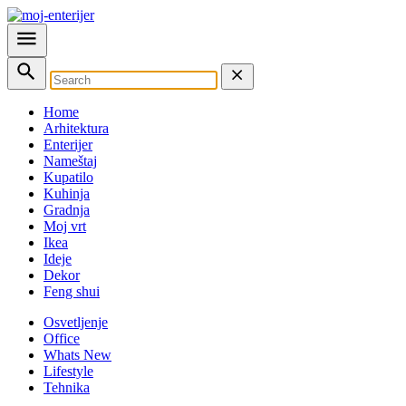
Home
Arhitektura
Enterijer
Nameštaj
Kupatilo
Kuhinja
Gradnja
Moj vrt
Ikea
Ideje
Dekor
Feng shui
Osvetljenje
Office
Whats New
Lifestyle
Tehnika