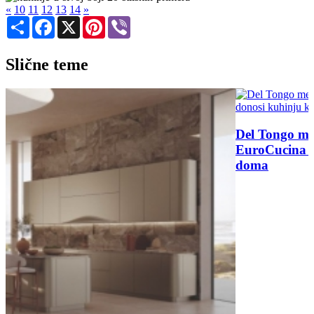
«
10
11
12
13
14
»
Share
Facebook
X
Pinterest
Viber
Slične teme
Del Tongo menja pravila kuhinjskog dizajna:
EuroCucina 2026 donosi kuhinju kao arhitekturu
doma