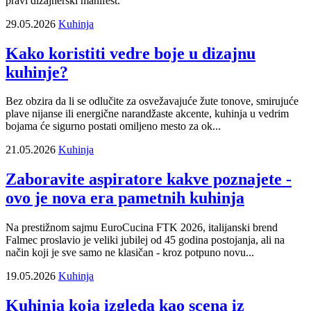
pravi dizajnerski manifest.
29.05.2026
Kuhinja
Kako koristiti vedre boje u dizajnu
kuhinje?
Bez obzira da li se odlučite za osvežavajuće žute tonove, smirujuće
plave nijanse ili energične narandžaste akcente, kuhinja u vedrim
bojama će sigurno postati omiljeno mesto za ok...
21.05.2026
Kuhinja
Zaboravite aspiratore kakve poznajete -
ovo je nova era pametnih kuhinja
Na prestižnom sajmu EuroCucina FTK 2026, italijanski brend
Falmec proslavio je veliki jubilej od 45 godina postojanja, ali na
način koji je sve samo ne klasičan - kroz potpuno novu...
19.05.2026
Kuhinja
Kuhinja koja izgleda kao scena iz