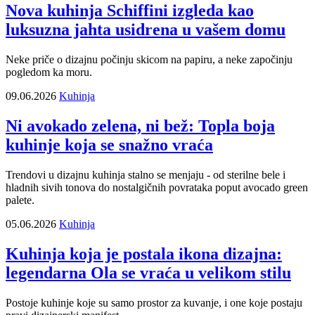
Nova kuhinja Schiffini izgleda kao
luksuzna jahta usidrena u vašem domu
Neke priče o dizajnu počinju skicom na papiru, a neke započinju
pogledom ka moru.
09.06.2026
Kuhinja
Ni avokado zelena, ni bež: Topla boja
kuhinje koja se snažno vraća
Trendovi u dizajnu kuhinja stalno se menjaju - od sterilne bele i
hladnih sivih tonova do nostalgičnih povrataka poput avocado green
palete.
05.06.2026
Kuhinja
Kuhinja koja je postala ikona dizajna:
legendarna Ola se vraća u velikom stilu
Postoje kuhinje koje su samo prostor za kuvanje, i one koje postaju