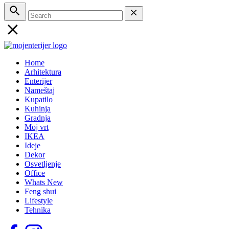
Home
Arhitektura
Enterijer
Nameštaj
Kupatilo
Kuhinja
Gradnja
Moj vrt
IKEA
Ideje
Dekor
Osvetljenje
Office
Whats New
Feng shui
Lifestyle
Tehnika