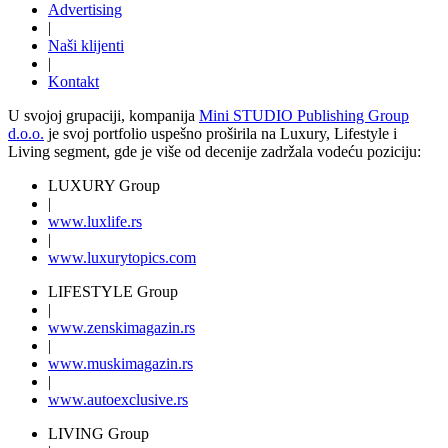
Advertising
|
Naši klijenti
|
Kontakt
U svojoj grupaciji, kompanija
Mini STUDIO Publishing Group
d.o.o.
je svoj portfolio uspešno proširila na Luxury, Lifestyle i
Living segment, gde je više od decenije zadržala vodeću poziciju:
LUXURY Group
|
www.
luxlife
.rs
|
www.
luxurytopics
.com
LIFESTYLE Group
|
www.
zenski
magazin.rs
|
www.
muski
magazin.rs
|
www.
auto
exclusive.rs
LIVING Group