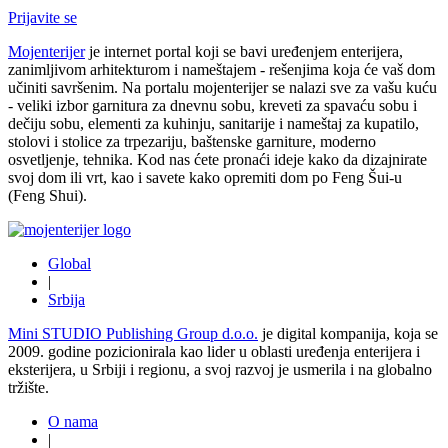
Prijavite se
Mojenterijer
je internet portal koji se bavi uređenjem enterijera,
zanimljivom arhitekturom i nameštajem - rešenjima koja će vaš dom
učiniti savršenim. Na portalu mojenterijer se nalazi sve za vašu kuću
- veliki izbor garnitura za dnevnu sobu, kreveti za spavaću sobu i
dečiju sobu, elementi za kuhinju, sanitarije i nameštaj za kupatilo,
stolovi i stolice za trpezariju, baštenske garniture, moderno
osvetljenje, tehnika. Kod nas ćete pronaći ideje kako da dizajnirate
svoj dom ili vrt, kao i savete kako opremiti dom po Feng Šui-u
(Feng Shui).
Global
|
Srbija
Mini STUDIO Publishing Group d.o.o.
je digital kompanija, koja se
2009. godine pozicionirala kao lider u oblasti uređenja enterijera i
eksterijera, u Srbiji i regionu, a svoj razvoj je usmerila i na globalno
tržište.
O nama
|