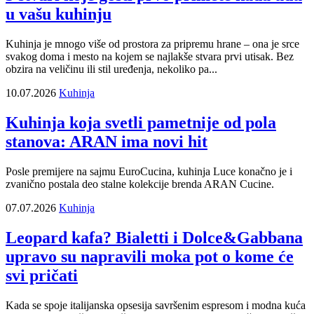
u vašu kuhinju
Kuhinja je mnogo više od prostora za pripremu hrane – ona je srce
svakog doma i mesto na kojem se najlakše stvara prvi utisak. Bez
obzira na veličinu ili stil uređenja, nekoliko pa...
10.07.2026
Kuhinja
Kuhinja koja svetli pametnije od pola
stanova: ARAN ima novi hit
Posle premijere na sajmu EuroCucina, kuhinja Luce konačno je i
zvanično postala deo stalne kolekcije brenda ARAN Cucine.
07.07.2026
Kuhinja
Leopard kafa? Bialetti i Dolce&Gabbana
upravo su napravili moka pot o kome će
svi pričati
Kada se spoje italijanska opsesija savršenim espresom i modna kuća