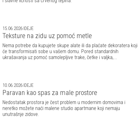
i slavne ličnosti sa crvenog tepiha.
15.06.2026
IDEJE
Teksture na zidu uz pomoć metle
Nema potrebe da kupujete skupe alate ili da plaćate dekoratera koji
će transformisati sobe u vašem domu. Pored standardnih
ukrašavanja uz pomoć samolepljive trake, četke i valjka,...
10.06.2026
IDEJE
Paravan kao spas za male prostore
Nedostatak prostora je čest problem u modernim domovima i
neretko možete naći malene studio apartmane koji nemaju
unutrašnje zidove.