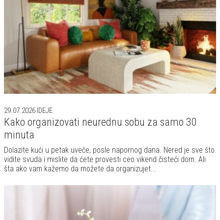
29.07.2026
IDEJE
Kako organizovati neurednu sobu za samo 30
minuta
Dolazite kući u petak uveče, posle napornog dana. Nered je sve što
vidite svuda i mislite da ćete provesti ceo vikend čisteći dom. Ali
šta ako vam kažemo da možete da organizujet...