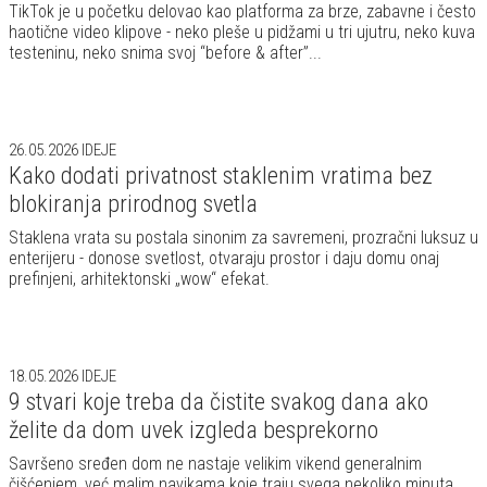
TikTok je u početku delovao kao platforma za brze, zabavne i često
haotične video klipove - neko pleše u pidžami u tri ujutru, neko kuva
testeninu, neko snima svoj “before & after”...
26.05.2026
IDEJE
Kako dodati privatnost staklenim vratima bez
blokiranja prirodnog svetla
Staklena vrata su postala sinonim za savremeni, prozračni luksuz u
enterijeru - donose svetlost, otvaraju prostor i daju domu onaj
prefinjeni, arhitektonski „wow“ efekat.
18.05.2026
IDEJE
9 stvari koje treba da čistite svakog dana ako
želite da dom uvek izgleda besprekorno
Savršeno sređen dom ne nastaje velikim vikend generalnim
čišćenjem, već malim navikama koje traju svega nekoliko minuta