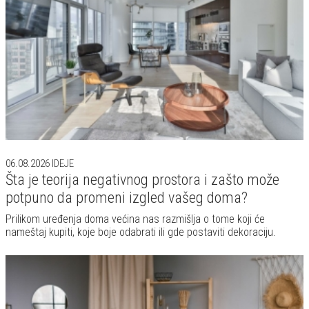
06.08.2026
IDEJE
Šta je teorija negativnog prostora i zašto može
potpuno da promeni izgled vašeg doma?
Prilikom uređenja doma većina nas razmišlja o tome koji će
nameštaj kupiti, koje boje odabrati ili gde postaviti dekoraciju.