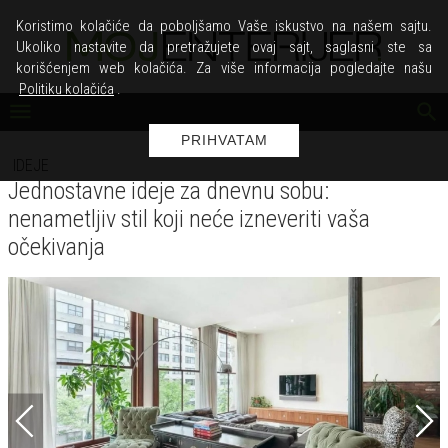
Koristimo kolačiće da poboljšamo Vaše iskustvo na našem sajtu.
Ukoliko nastavite da pretražujete ovaj sajt, saglasni ste sa
korišćenjem web kolačića. Za više informacija pogledajte našu
Politiku kolačića
.
PRIHVATAM
IDEJE
Jednostavne ideje za dnevnu sobu:
nenametljiv stil koji neće izneveriti vaša
očekivanja