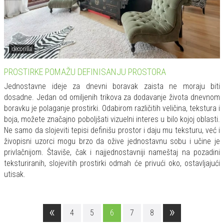
decorilla
PROSTIRKE POMAŽU DEFINISANJU PROSTORA
Jednostavne ideje za dnevni boravak zaista ne moraju biti
dosadne. Jedan od omiljenih trikova za dodavanje života dnevnom
boravku je polaganje prostirki. Odabirom različitih veličina, tekstura i
boja, možete značajno poboljšati vizuelni interes u bilo kojoj oblasti.
Ne samo da slojeviti tepisi definišu prostor i daju mu teksturu, već i
živopisni uzorci mogu brzo da ožive jednostavnu sobu i učine je
privlačnijom. Štaviše, čak i najjednostavniji nameštaj na pozadini
teksturiranih, slojevitih prostirki odmah će privući oko, ostavljajući
utisak.
«
»
4
5
6
7
8