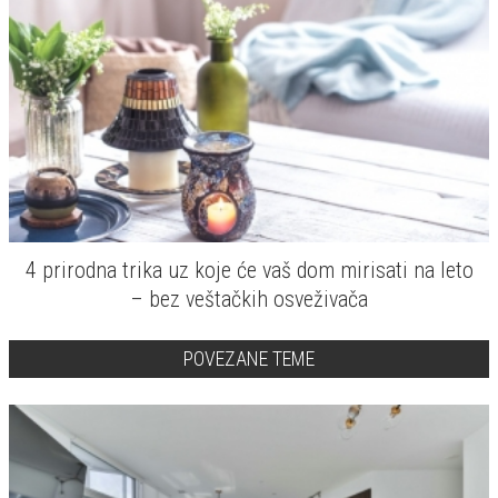
4 prirodna trika uz koje će vaš dom mirisati na leto
– bez veštačkih osveživača
POVEZANE TEME