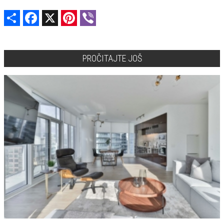
Share
Facebook
X
Pinterest
Viber
PROČITAJTE JOŠ