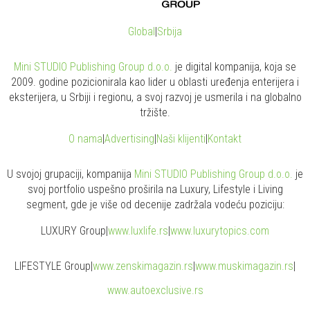
Global
|
Srbija
Mini STUDIO Publishing Group d.o.o.
je digital kompanija, koja se
2009. godine pozicionirala kao lider u oblasti uređenja enterijera i
eksterijera, u Srbiji i regionu, a svoj razvoj je usmerila i na globalno
tržište.
O nama
|
Advertising
|
Naši klijenti
|
Kontakt
U svojoj grupaciji, kompanija
Mini STUDIO Publishing Group d.o.o.
je
svoj portfolio uspešno proširila na Luxury, Lifestyle i Living
segment, gde je više od decenije zadržala vodeću poziciju:
LUXURY Group
|
www.
luxlife
.rs
|
www.
luxurytopics
.com
LIFESTYLE Group
|
www.
zenski
magazin.rs
|
www.
muski
magazin.rs
|
www.
auto
exclusive.rs