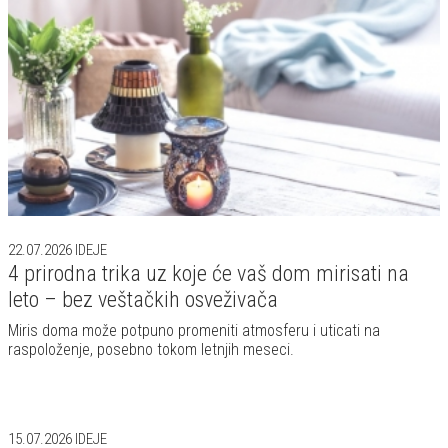
22.07.2026
IDEJE
4 prirodna trika uz koje će vaš dom mirisati na
leto – bez veštačkih osveživača
Miris doma može potpuno promeniti atmosferu i uticati na
raspoloženje, posebno tokom letnjih meseci.
15.07.2026
IDEJE