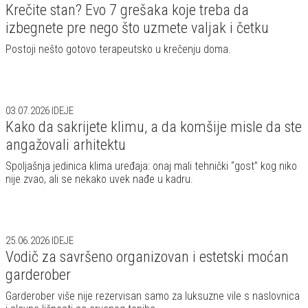
Krečite stan? Evo 7 grešaka koje treba da
izbegnete pre nego što uzmete valjak i četku
Postoji nešto gotovo terapeutsko u krečenju doma.
03.07.2026
IDEJE
Kako da sakrijete klimu, a da komšije misle da ste
angažovali arhitektu
Spoljašnja jedinica klima uređaja: onaj mali tehnički “gost” kog niko
nije zvao, ali se nekako uvek nađe u kadru.
25.06.2026
IDEJE
Vodič za savršeno organizovan i estetski moćan
garderober
Garderober više nije rezervisan samo za luksuzne vile s naslovnica