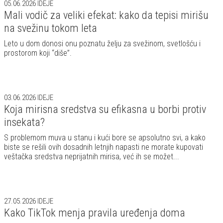
05.06.2026
IDEJE
Mali vodič za veliki efekat: kako da tepisi mirišu
na svežinu tokom leta
Leto u dom donosi onu poznatu želju za svežinom, svetlošću i
prostorom koji “diše”.
03.06.2026
IDEJE
Koja mirisna sredstva su efikasna u borbi protiv
insekata?
S problemom muva u stanu i kući bore se apsolutno svi, a kako
biste se rešili ovih dosadnih letnjih napasti ne morate kupovati
veštačka sredstva neprijatnih mirisa, već ih se možet...
27.05.2026
IDEJE
Kako TikTok menja pravila uređenja doma