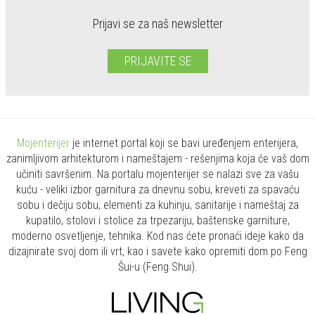
Prijavi se za naš newsletter
PRIJAVITE SE
Mojenterijer
je internet portal koji se bavi uređenjem enterijera,
zanimljivom arhitekturom i nameštajem - rešenjima koja će vaš dom
učiniti savršenim. Na portalu mojenterijer se nalazi sve za vašu
kuću - veliki izbor garnitura za dnevnu sobu, kreveti za spavaću
sobu i dečiju sobu, elementi za kuhinju, sanitarije i nameštaj za
kupatilo, stolovi i stolice za trpezariju, baštenske garniture,
moderno osvetljenje, tehnika. Kod nas ćete pronaći ideje kako da
dizajnirate svoj dom ili vrt, kao i savete kako opremiti dom po Feng
Šui-u (Feng Shui).