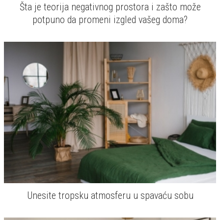
Šta je teorija negativnog prostora i zašto može
potpuno da promeni izgled vašeg doma?
Unesite tropsku atmosferu u spavaću sobu