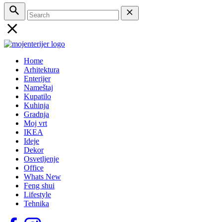
Home
Arhitektura
Enterijer
Nameštaj
Kupatilo
Kuhinja
Gradnja
Moj vrt
IKEA
Ideje
Dekor
Osvetljenje
Office
Whats New
Feng shui
Lifestyle
Tehnika