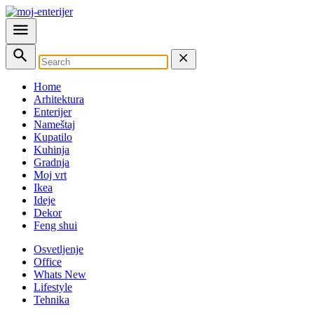
Home
Arhitektura
Enterijer
Nameštaj
Kupatilo
Kuhinja
Gradnja
Moj vrt
Ikea
Ideje
Dekor
Feng shui
Osvetljenje
Office
Whats New
Lifestyle
Tehnika