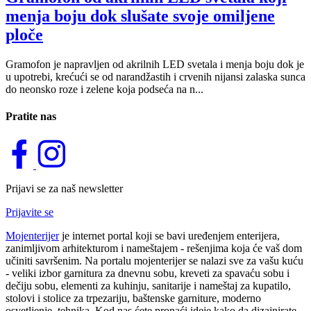
menja boju dok slušate svoje omiljene
ploče
Gramofon je napravljen od akrilnih LED svetala i menja boju dok je
u upotrebi, krećući se od narandžastih i crvenih nijansi zalaska sunca
do neonsko roze i zelene koja podseća na n...
Pratite nas
Prijavi se za naš newsletter
Prijavite se
Mojenterijer
je internet portal koji se bavi uređenjem enterijera,
zanimljivom arhitekturom i nameštajem - rešenjima koja će vaš dom
učiniti savršenim. Na portalu mojenterijer se nalazi sve za vašu kuću
- veliki izbor garnitura za dnevnu sobu, kreveti za spavaću sobu i
dečiju sobu, elementi za kuhinju, sanitarije i nameštaj za kupatilo,
stolovi i stolice za trpezariju, baštenske garniture, moderno
osvetljenje, tehnika. Kod nas ćete pronaći ideje kako da dizajnirate