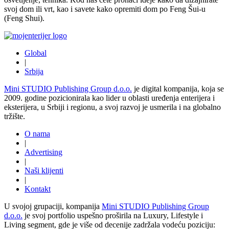
svoj dom ili vrt, kao i savete kako opremiti dom po Feng Šui-u
(Feng Shui).
Global
|
Srbija
Mini STUDIO Publishing Group d.o.o.
je digital kompanija, koja se
2009. godine pozicionirala kao lider u oblasti uređenja enterijera i
eksterijera, u Srbiji i regionu, a svoj razvoj je usmerila i na globalno
tržište.
O nama
|
Advertising
|
Naši klijenti
|
Kontakt
U svojoj grupaciji, kompanija
Mini STUDIO Publishing Group
d.o.o.
je svoj portfolio uspešno proširila na Luxury, Lifestyle i
Living segment, gde je više od decenije zadržala vodeću poziciju: