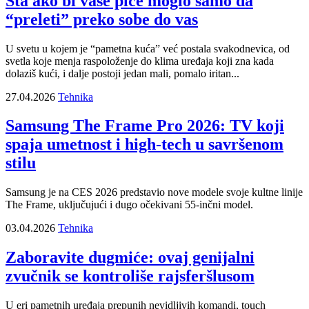
Šta ako bi vaše piće moglo samo da
“preleti” preko sobe do vas
U svetu u kojem je “pametna kuća” već postala svakodnevica, od
svetla koje menja raspoloženje do klima uređaja koji zna kada
dolaziš kući, i dalje postoji jedan mali, pomalo iritan...
27.04.2026
Tehnika
Samsung The Frame Pro 2026: TV koji
spaja umetnost i high-tech u savršenom
stilu
Samsung je na CES 2026 predstavio nove modele svoje kultne linije
The Frame, uključujući i dugo očekivani 55-inčni model.
03.04.2026
Tehnika
Zaboravite dugmiće: ovaj genijalni
zvučnik se kontroliše rajsferšlusom
U eri pametnih uređaja prepunih nevidljivih komandi, touch