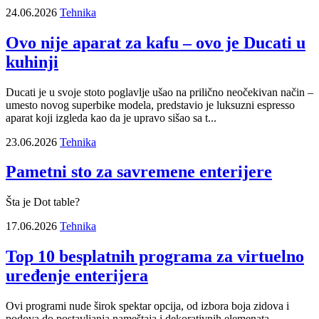
24.06.2026
Tehnika
Ovo nije aparat za kafu – ovo je Ducati u
kuhinji
Ducati je u svoje stoto poglavlje ušao na prilično neočekivan način –
umesto novog superbike modela, predstavio je luksuzni espresso
aparat koji izgleda kao da je upravo sišao sa t...
23.06.2026
Tehnika
Pametni sto za savremene enterijere
Šta je Dot table?
17.06.2026
Tehnika
Top 10 besplatnih programa za virtuelno
uređenje enterijera
Ovi programi nude širok spektar opcija, od izbora boja zidova i
podova do postavljanja nameštaja i dekorativnih elemenata.