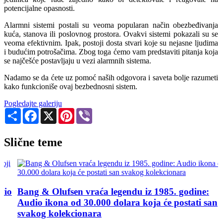
potencijalne opasnosti.
Alarmni sistemi postali su veoma popularan način obezbeđivanja
kuća, stanova ili poslovnog prostora. Ovakvi sistemi pokazali su se
veoma efektivnim. Ipak, postoji dosta stvari koje su nejasne ljudima
i budućim potrošačima. Zbog toga ćemo vam predstaviti pitanja koja
se najčešće postavljaju u vezi alarmnih sistema.
Nadamo se da ćete uz pomoć naših odgovora i saveta bolje razumeti
kako funkcioniše ovaj bezbednosni sistem.
Pogledajte galeriju
Share
Facebook
X
Pinterest
Viber
Slične teme
Bang & Olufsen vraća legendu iz 1985. godine:
Audio ikona od 30.000 dolara koja će postati san
svakog kolekcionara