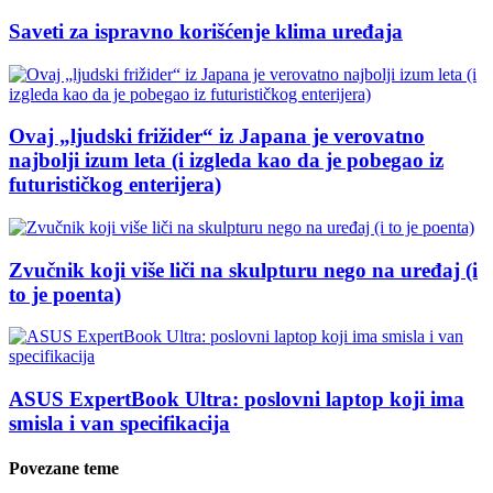
Saveti za ispravno korišćenje klima uređaja
Ovaj „ljudski frižider“ iz Japana je verovatno
najbolji izum leta (i izgleda kao da je pobegao iz
futurističkog enterijera)
Zvučnik koji više liči na skulpturu nego na uređaj (i
to je poenta)
ASUS ExpertBook Ultra: poslovni laptop koji ima
smisla i van specifikacija
Povezane teme