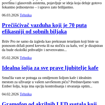
površina i glasovnih asistenta, pojavljuje se ideja koja deluje gotovo
šokantno jednostavno – i upravo zato brilijantno.
06.03.2026
Tehnika
Prečišćivač vazduha koji je 70 puta
efikasniji od sobnih biljaka
Briiv Pro ne samo da izgleda kao prekrasan terarijum koji biste sa
ponosom držali pored kreveta ili na stočiću za kafu, već je dizajniran
da bude ekološki prihvatljiv i neverovatno...
05.02.2026
Tehnika
Idealna šolja za sve prave ljubitelje kafe
Smučila vam se potraga za omiljenom šoljom kafe i idealnim
mestom za uživanje u vašem savršenom piću? Predstavljamo vam
Ember šolju, koja ima opciju kontrolisanja i stvaranja optim...
04.02.2026
Tehnika
Gramofon od akrilnih LED svetala koji