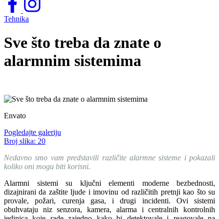
Tehnika
Sve što treba da znate o
alarmnim sistemima
Envato
Pogledajte galeriju
Broj slika:
20
Nedavno smo vam predstavili različite alarmne sisteme i pokazali
koliko oni mogu biti korisni.
Alarmni sistemi su ključni elementi moderne bezbednosti,
dizajnirani da zaštite ljude i imovinu od različitih pretnji kao što su
provale, požari, curenja gasa, i drugi incidenti. Ovi sistemi
obuhvataju niz senzora, kamera, alarma i centralnih kontrolnih
jedinica koje rade zajedno kako bi detektovale i reagovale na