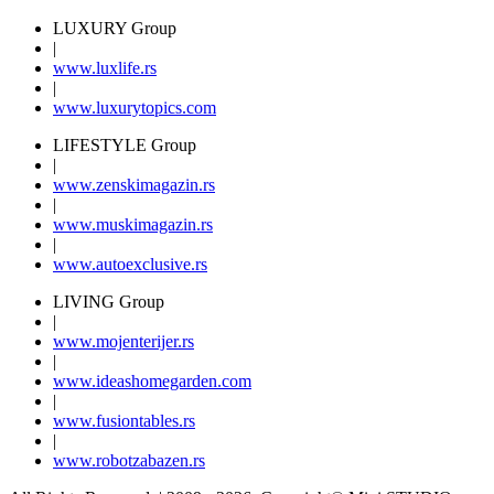
LUXURY Group
|
www.
luxlife
.rs
|
www.
luxurytopics
.com
LIFESTYLE Group
|
www.
zenski
magazin.rs
|
www.
muski
magazin.rs
|
www.
auto
exclusive.rs
LIVING Group
|
www.
moj
enterijer.rs
|
www.
ideas
homegarden.com
|
www.
fusiontables
.rs
|
www.
robotzabazen
.rs