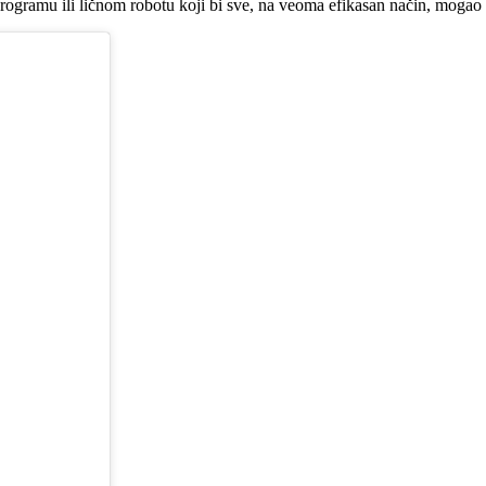
ramu ili ličnom robotu koji bi sve, na veoma efikasan način, mogao z