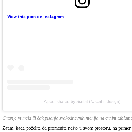
View this post on Instagram
A post shared by Scribit (@scribit.design)
Crtanje murala ili čak pisanje svakodnevnih menija na crnim tablama 
Zatim, kada poželite da promenite nešto u svom prostoru, na primer, p