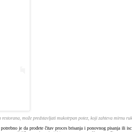
restorana, može predstavljati mukotrpan potez, koji zahteva mirnu ruk
otrebno je da prođete čitav proces brisanja i ponovnog pisanja ili isc