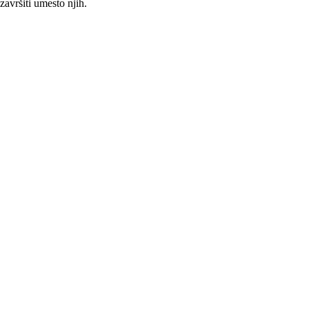
avršiti umesto njih.