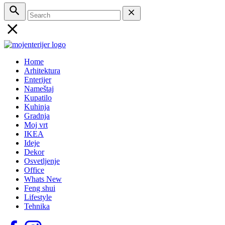
Home
Arhitektura
Enterijer
Nameštaj
Kupatilo
Kuhinja
Gradnja
Moj vrt
IKEA
Ideje
Dekor
Osvetljenje
Office
Whats New
Feng shui
Lifestyle
Tehnika