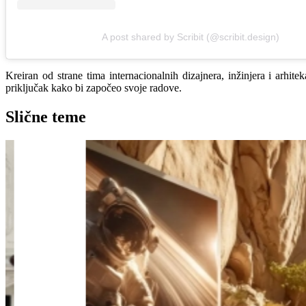
A post shared by Scribit (@scribit.design)
Kreiran od strane tima internacionalnih dizajnera, inžinjera i arhit
priključak kako bi započeo svoje radove.
Slične teme