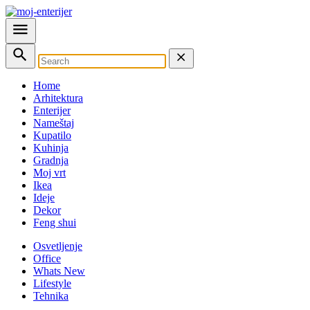
Home
Arhitektura
Enterijer
Nameštaj
Kupatilo
Kuhinja
Gradnja
Moj vrt
Ikea
Ideje
Dekor
Feng shui
Osvetljenje
Office
Whats New
Lifestyle
Tehnika