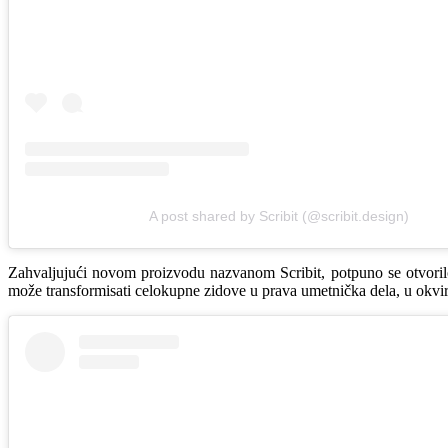
A post shared by Scribit (@scribit.design)
Zahvaljujući novom proizvodu nazvanom Scribit, potpuno se otvorilo
može transformisati celokupne zidove u prava umetnička dela, u okvi