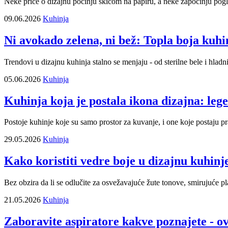
Neke priče o dizajnu počinju skicom na papiru, a neke započinju po
09.06.2026
Kuhinja
Ni avokado zelena, ni bež: Topla boja kuhin
Trendovi u dizajnu kuhinja stalno se menjaju - od sterilne bele i hlad
05.06.2026
Kuhinja
Kuhinja koja je postala ikona dizajna: leg
Postoje kuhinje koje su samo prostor za kuvanje, i one koje postaju pr
29.05.2026
Kuhinja
Kako koristiti vedre boje u dizajnu kuhinj
Bez obzira da li se odlučite za osvežavajuće žute tonove, smirujuće pl
21.05.2026
Kuhinja
Zaboravite aspiratore kakve poznajete - o