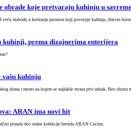
ne obrade koje pretvaraju kuhinju u savrem
š veću slobodu u kreiranju prostora koji povezuje kuhinju, dnevni borava
u kuhinji, prema dizajnerima enterijera
reme?
u vašu kuhinju
og doma i mesto na kojem se najlakše stvara prvi utisak. Bez obzira na v
nova: ARAN ima novi hit
nično postala deo stalne kolekcije brenda ARAN Cucine.