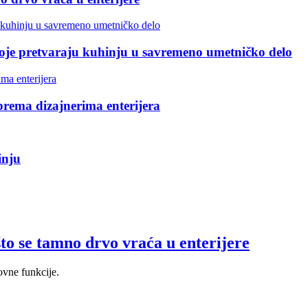
koje pretvaraju kuhinju u savremeno umetničko delo
 prema dizajnerima enterijera
inju
to se tamno drvo vraća u enterijere
ovne funkcije.