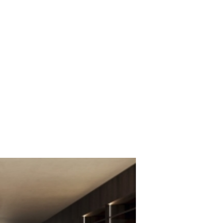
a by Rastelli: kuhinja kao arhitektonski prostor savr