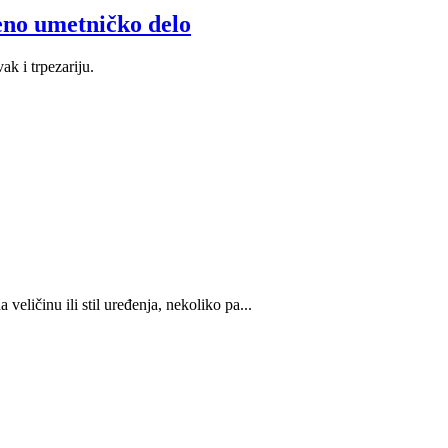
eno umetničko delo
k i trpezariju.
eličinu ili stil uređenja, nekoliko pa...