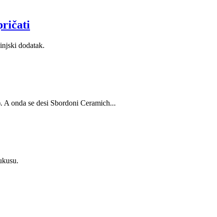
ričati
injski dodatak.
a). A onda se desi Sbordoni Ceramich...
ukusu.