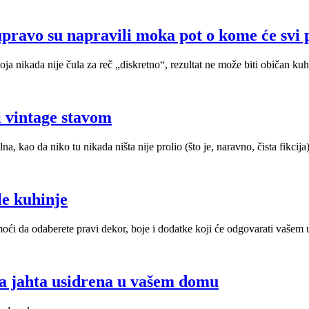
ravo su napravili moka pot o kome će svi p
a nikada nije čula za reč „diskretno“, rezultat ne može biti običan kuh
i vintage stavom
a, kao da niko tu nikada ništa nije prolio (što je, naravno, čista fikcij
le kuhinje
ći da odaberete pravi dekor, boje i dodatke koji će odgovarati vašem 
na jahta usidrena u vašem domu