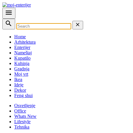
Home
Arhitektura
Enterijer
Nameštaj
Kupatilo
Kuhinja
Gradnja
Moj vrt
Ikea
Ideje
Dekor
Feng shui
Osvetljenje
Office
Whats New
Lifestyle
Tehnika