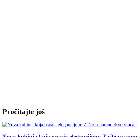
Del Tongo menja pravila kuhinjskog dizajna: EuroC
Pročitajte još
Nova kuhinja koja osvaja elegancijom: Zašto se tamno