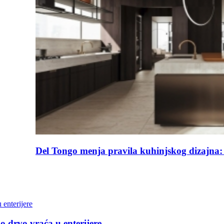
ucina 2026 donosi kuhinju kao arhitekturu doma
 drvo vraća u enterijere