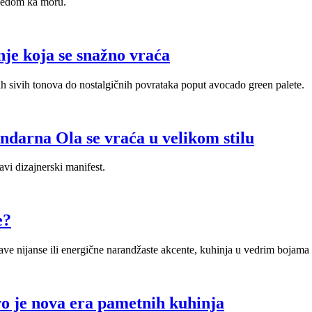
gledom ka moru.
je koja se snažno vraća
nih sivih tonova do nostalgičnih povrataka poput avocado green palete.
endarna Ola se vraća u velikom stilu
avi dizajnerski manifest.
e?
ave nijanse ili energične narandžaste akcente, kuhinja u vedrim bojama 
vo je nova era pametnih kuhinja