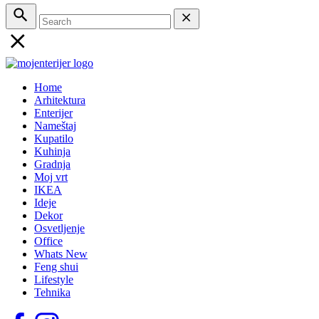
Home
Arhitektura
Enterijer
Nameštaj
Kupatilo
Kuhinja
Gradnja
Moj vrt
IKEA
Ideje
Dekor
Osvetljenje
Office
Whats New
Feng shui
Lifestyle
Tehnika