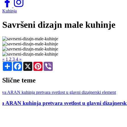
Kuhinja
Savršeni dizajn male kuhinje
«
1
2
3
4
»
Share
Facebook
X
Pinterest
Viber
Slične teme
t