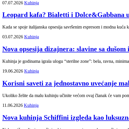
07.07.2026
Kuhinja
Leopard kafa? Bialetti i Dolce&Gabbana up
Kada se spoje italijanska opsesija savršenim espresom i modna kuća koj
03.07.2026
Kuhinja
Nova opsesija dizajnera: slavine sa dušom 
Kuhinja je godinama igrala ulogu “sterilne zone”: bela, ravna, minimaln
19.06.2026
Kuhinja
Korisni saveti za jednostavno uvećanje ma
Ukoliko želite da malu kuhinju učinite većom ovaj članak će vam pomo
11.06.2026
Kuhinja
Nova kuhinja Schiffini izgleda kao luksuz