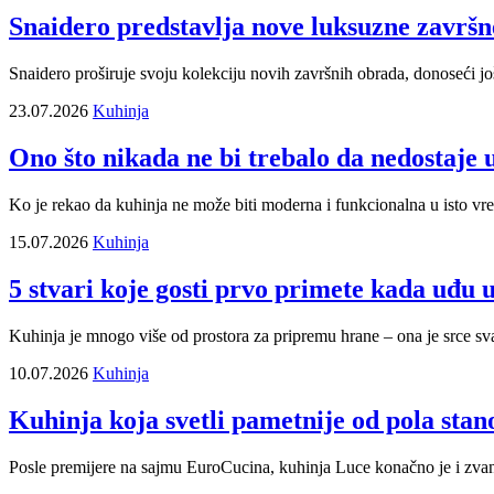
Snaidero predstavlja nove luksuzne završ
Snaidero proširuje svoju kolekciju novih završnih obrada, donoseći jo
23.07.2026
Kuhinja
Ono što nikada ne bi trebalo da nedostaje 
Ko je rekao da kuhinja ne može biti moderna i funkcionalna u isto v
15.07.2026
Kuhinja
5 stvari koje gosti prvo primete kada uđu 
Kuhinja je mnogo više od prostora za pripremu hrane – ona je srce svak
10.07.2026
Kuhinja
Kuhinja koja svetli pametnije od pola sta
Posle premijere na sajmu EuroCucina, kuhinja Luce konačno je i zva