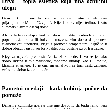
Drvo – topla estetika koja ima ozbiljnu
ulogu
Drvo u kuhinji ima tu posebnu moć da prostor odmah učini
prijatnijim, mekšim i “življim”. Nije hladno, nije sterilno, i zato
automatski stvara osećaj doma.
Ali iza te lepote stoji i funkcionalnost. Kvalitetno obrađeno drvo –
poput hrasta, oraha ili bukve – može sasvim dobro da podnese
svakodnevnu upotrebu, vlagu i promene temperature. Ključ je u
dobroj obradi i zaštiti, jer loš kvalitet brzo postane izvor frustracije.
Njegova najveća prednost? Ne izlazi iz mode. Drvo se jednako
dobro uklapa u minimalističke, moderne kuhinje kao i u toplije,
klasične enterijere. To je onaj materijal koji ne traži čestu zamenu,
već samo dobar izbor na početku.
Pametni uređaji – kada kuhinja počne da
pomaže
Današnje kuhinjske aparate više nije dovoljno da budu samo “lepi