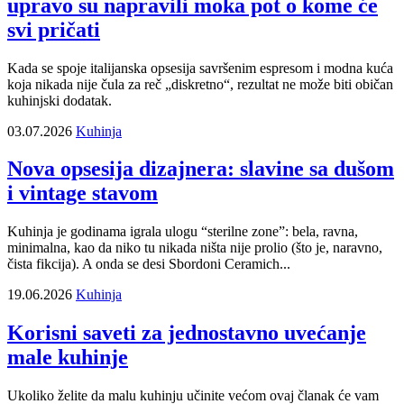
upravo su napravili moka pot o kome će
svi pričati
Kada se spoje italijanska opsesija savršenim espresom i modna kuća
koja nikada nije čula za reč „diskretno“, rezultat ne može biti običan
kuhinjski dodatak.
03.07.2026
Kuhinja
Nova opsesija dizajnera: slavine sa dušom
i vintage stavom
Kuhinja je godinama igrala ulogu “sterilne zone”: bela, ravna,
minimalna, kao da niko tu nikada ništa nije prolio (što je, naravno,
čista fikcija). A onda se desi Sbordoni Ceramich...
19.06.2026
Kuhinja
Korisni saveti za jednostavno uvećanje
male kuhinje
Ukoliko želite da malu kuhinju učinite većom ovaj članak će vam