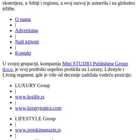
eksterijera, u Srbiji i regionu, a svoj razvoj je usmerila i na globalno
tržište.
O nama
|
Advertising
|
Naši klijenti
|
Kontakt
U svojoj grupaciji, kompanija
Mini STUDIO Publishing Group
d.o.o.
je svoj portfolio uspešno proširila na Luxury, Lifestyle i
Living segment, gde je više od decenije zadržala vodeću poziciju:
LUXURY Group
|
www.
luxlife
.rs
|
www.
luxurytopics
.com
LIFESTYLE Group
|
www.
zenski
magazin.rs
|