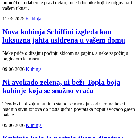
pomoći da odaberete pravi dekor, boje i dodatke koji će odgovarati
vašem ukusu.
11.06.2026
Kuhinja
Nova kuhinja Schiffini izgleda kao
luksuzna jahta usidrena u vašem domu
Neke priče o dizajnu počinju skicom na papiru, a neke započinju
pogledom ka moru.
09.06.2026
Kuhinja
Ni avokado zelena, ni bež: Topla boja
kuhinje koja se snažno vraća
Trendovi u dizajnu kuhinja stalno se menjaju - od sterilne bele i
hladnih sivih tonova do nostalgičnih povrataka poput avocado green
palete.
05.06.2026
Kuhinja