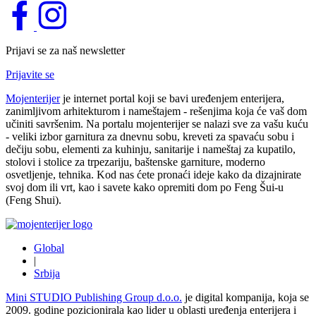
Prijavi se za naš newsletter
Prijavite se
Mojenterijer
je internet portal koji se bavi uređenjem enterijera,
zanimljivom arhitekturom i nameštajem - rešenjima koja će vaš dom
učiniti savršenim. Na portalu mojenterijer se nalazi sve za vašu kuću
- veliki izbor garnitura za dnevnu sobu, kreveti za spavaću sobu i
dečiju sobu, elementi za kuhinju, sanitarije i nameštaj za kupatilo,
stolovi i stolice za trpezariju, baštenske garniture, moderno
osvetljenje, tehnika. Kod nas ćete pronaći ideje kako da dizajnirate
svoj dom ili vrt, kao i savete kako opremiti dom po Feng Šui-u
(Feng Shui).
Global
|
Srbija
Mini STUDIO Publishing Group d.o.o.
je digital kompanija, koja se
2009. godine pozicionirala kao lider u oblasti uređenja enterijera i