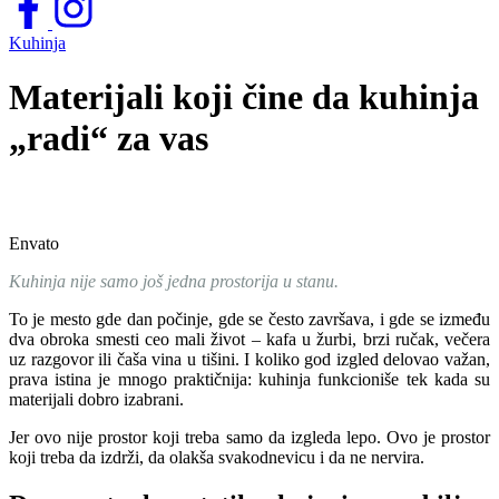
Kuhinja
Materijali koji čine da kuhinja
„radi“ za vas
Envato
Kuhinja nije samo još jedna prostorija u stanu.
To je mesto gde dan počinje, gde se često završava, i gde se između
dva obroka smesti ceo mali život – kafa u žurbi, brzi ručak, večera
uz razgovor ili čaša vina u tišini. I koliko god izgled delovao važan,
prava istina je mnogo praktičnija: kuhinja funkcioniše tek kada su
materijali dobro izabrani.
Jer ovo nije prostor koji treba samo da izgleda lepo. Ovo je prostor
koji treba da izdrži, da olakša svakodnevicu i da ne nervira.