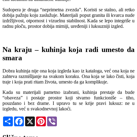
Sudopera je druga “neprimetna zvezda”. Koristi se stalno, ali retko
dobija pažnju koju zaslužuje. Materijali poput granita ili kvarca nude
izdržljivost, otpornost i vizuelnu stabilnost. Kada se lepo integriše u
radnu ploču, prostor dobija mirniji, uređeniji i luksuzniji izgled.
Na kraju – kuhinja koja radi umesto da
smara
Dobra kuhinja nije ona koja izgleda kao iz kataloga, već ona koja ne
zahteva razmišljanje na svakom koraku. Ona koja se lako čisti, koja
traje i koja prati ritam života, umesto da ga komplikuje.
Kada su materijali pametno izabrani, kuhinja prestaje da bude
“obaveza” i postaje prostor koji stvarno funkcioniše – tiho,
pouzdano i bez drame. I upravo tu se krije pravi luksuz: ne u
izgledu, već u svakodnevnoj lakoći.
Share
Facebook
X
Pinterest
Viber