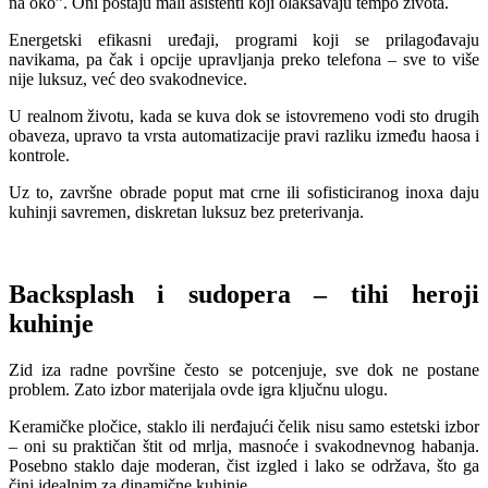
na oko”. Oni postaju mali asistenti koji olakšavaju tempo života.
Energetski efikasni uređaji, programi koji se prilagođavaju
navikama, pa čak i opcije upravljanja preko telefona – sve to više
nije luksuz, već deo svakodnevice.
U realnom životu, kada se kuva dok se istovremeno vodi sto drugih
obaveza, upravo ta vrsta automatizacije pravi razliku između haosa i
kontrole.
Uz to, završne obrade poput mat crne ili sofisticiranog inoxa daju
kuhinji savremen, diskretan luksuz bez preterivanja.
Backsplash i sudopera – tihi heroji
kuhinje
Zid iza radne površine često se potcenjuje, sve dok ne postane
problem. Zato izbor materijala ovde igra ključnu ulogu.
Keramičke pločice, staklo ili nerđajući čelik nisu samo estetski izbor
– oni su praktičan štit od mrlja, masnoće i svakodnevnog habanja.
Posebno staklo daje moderan, čist izgled i lako se održava, što ga
čini idealnim za dinamične kuhinje.