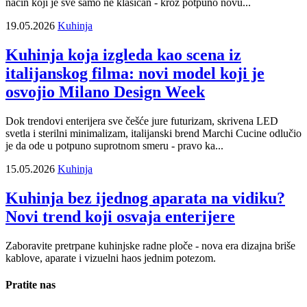
način koji je sve samo ne klasičan - kroz potpuno novu...
19.05.2026
Kuhinja
Kuhinja koja izgleda kao scena iz
italijanskog filma: novi model koji je
osvojio Milano Design Week
Dok trendovi enterijera sve češće jure futurizam, skrivena LED
svetla i sterilni minimalizam, italijanski brend Marchi Cucine odlučio
je da ode u potpuno suprotnom smeru - pravo ka...
15.05.2026
Kuhinja
Kuhinja bez ijednog aparata na vidiku?
Novi trend koji osvaja enterijere
Zaboravite pretrpane kuhinjske radne ploče - nova era dizajna briše
kablove, aparate i vizuelni haos jednim potezom.
Pratite nas