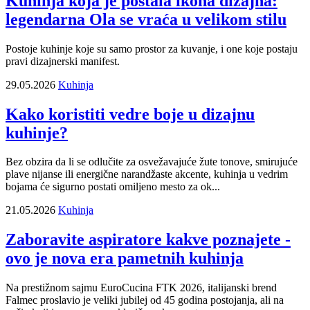
Kuhinja koja je postala ikona dizajna:
legendarna Ola se vraća u velikom stilu
Postoje kuhinje koje su samo prostor za kuvanje, i one koje postaju
pravi dizajnerski manifest.
29.05.2026
Kuhinja
Kako koristiti vedre boje u dizajnu
kuhinje?
Bez obzira da li se odlučite za osvežavajuće žute tonove, smirujuće
plave nijanse ili energične narandžaste akcente, kuhinja u vedrim
bojama će sigurno postati omiljeno mesto za ok...
21.05.2026
Kuhinja
Zaboravite aspiratore kakve poznajete -
ovo je nova era pametnih kuhinja
Na prestižnom sajmu EuroCucina FTK 2026, italijanski brend
Falmec proslavio je veliki jubilej od 45 godina postojanja, ali na