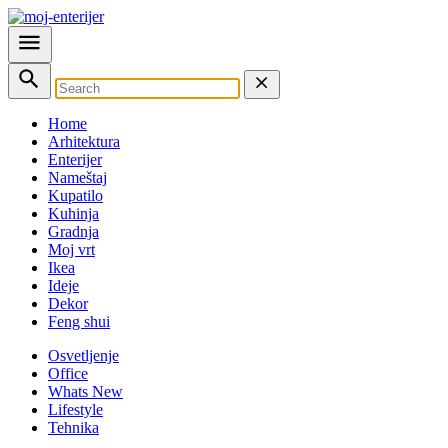
Home
Arhitektura
Enterijer
Nameštaj
Kupatilo
Kuhinja
Gradnja
Moj vrt
Ikea
Ideje
Dekor
Feng shui
Osvetljenje
Office
Whats New
Lifestyle
Tehnika