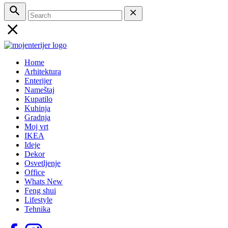
Home
Arhitektura
Enterijer
Nameštaj
Kupatilo
Kuhinja
Gradnja
Moj vrt
IKEA
Ideje
Dekor
Osvetljenje
Office
Whats New
Feng shui
Lifestyle
Tehnika