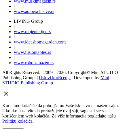
www.
muski
magazin.rs
|
www.
auto
exclusive.rs
LIVING Group
|
www.
moj
enterijer.rs
|
www.
ideas
homegarden.com
|
www.
fusiontables
.rs
|
www.
robotzabazen
.rs
All Rights Reserved.
| 2009 - 2026.
Copyright©
Mini STUDIO
Publishing Group. |
Uslovi korišćenja
| Developed by
Mini
STUDIO Publishing Group
Koristimo kolačiće da poboljšamo Vaše iskustvo na našem sajtu.
Ukoliko nastavite da pretražujete ovaj sajt, saglasni ste sa
korišćenjem web kolačića. Za više informacija pogledajte našu
Politiku kolačića
.