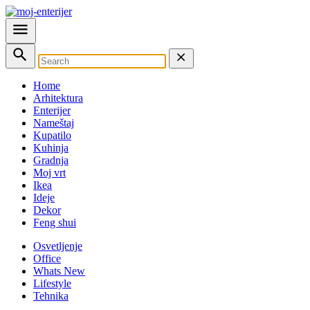
Home
Arhitektura
Enterijer
Nameštaj
Kupatilo
Kuhinja
Gradnja
Moj vrt
Ikea
Ideje
Dekor
Feng shui
Osvetljenje
Office
Whats New
Lifestyle
Tehnika