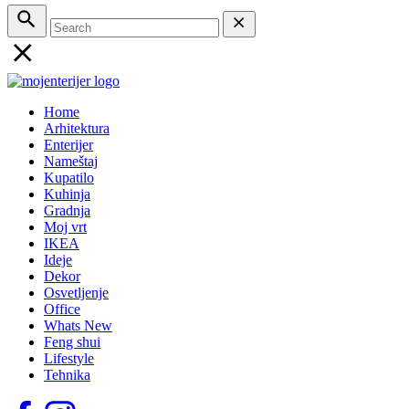
Home
Arhitektura
Enterijer
Nameštaj
Kupatilo
Kuhinja
Gradnja
Moj vrt
IKEA
Ideje
Dekor
Osvetljenje
Office
Whats New
Feng shui
Lifestyle
Tehnika