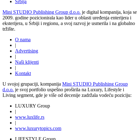
Srbija
Mini STUDIO Publishing Group d.o.o.
je digital kompanija, koja se
2009. godine pozicionirala kao lider u oblasti uređenja enterijera i
eksterijera, u Srbiji i regionu, a svoj razvoj je usmerila i na globalno
tržište.
O nama
|
Advertising
|
Naši klijenti
|
Kontakt
U svojoj grupaciji, kompanija
Mini STUDIO Publishing Group
d.o.o.
je svoj portfolio uspešno proširila na Luxury, Lifestyle i
Living segment, gde je više od decenije zadržala vodeću poziciju:
LUXURY Group
|
www.
luxlife
.rs
|
www.
luxurytopics
.com
LIFESTYLE Group