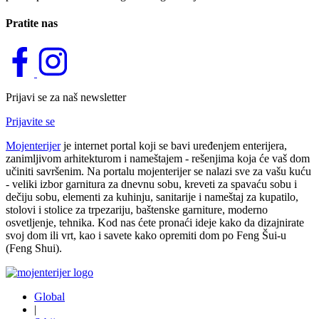
Pratite nas
Prijavi se za naš newsletter
Prijavite se
Mojenterijer
je internet portal koji se bavi uređenjem enterijera,
zanimljivom arhitekturom i nameštajem - rešenjima koja će vaš dom
učiniti savršenim. Na portalu mojenterijer se nalazi sve za vašu kuću
- veliki izbor garnitura za dnevnu sobu, kreveti za spavaću sobu i
dečiju sobu, elementi za kuhinju, sanitarije i nameštaj za kupatilo,
stolovi i stolice za trpezariju, baštenske garniture, moderno
osvetljenje, tehnika. Kod nas ćete pronaći ideje kako da dizajnirate
svoj dom ili vrt, kao i savete kako opremiti dom po Feng Šui-u
(Feng Shui).
Global
|