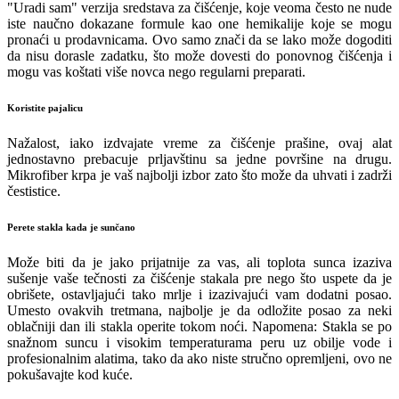
"Uradi sam" verzija sredstava za čišćenje, koje veoma često ne nude
iste naučno dokazane formule kao one hemikalije koje se mogu
pronaći u prodavnicama. Ovo samo znači da se lako može dogoditi
da nisu dorasle zadatku, što može dovesti do ponovnog čišćenja i
mogu vas koštati više novca nego regularni preparati.
Koristite pajalicu
Nažalost, iako izdvajate vreme za čišćenje prašine, ovaj alat
jednostavno prebacuje prljavštinu sa jedne površine na drugu.
Mikrofiber krpa je vaš najbolji izbor zato što može da uhvati i zadrži
čestistice.
Perete stakla kada je sunčano
Može biti da je jako prijatnije za vas, ali toplota sunca izaziva
sušenje vaše tečnosti za čišćenje stakala pre nego što uspete da je
obrišete, ostavljajući tako mrlje i izazivajući vam dodatni posao.
Umesto ovakvih tretmana, najbolje je da odložite posao za neki
oblačniji dan ili stakla operite tokom noći. Napomena: Stakla se po
snažnom suncu i visokim temperaturama peru uz obilje vode i
profesionalnim alatima, tako da ako niste stručno opremljeni, ovo ne
pokušavajte kod kuće.