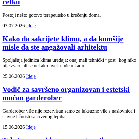
četku
Postoji nešto gotovo terapeutsko u krečenju doma.
03.07.2026
Ideje
Kako da sakrijete klimu, a da komšije
misle da ste angažovali arhitektu
Spoljašnja jedinica klima uređaja: onaj mali tehnički “gost” kog niko
nije zvao, ali se nekako uvek nađe u kadru.
25.06.2026
Ideje
Vodič za savršeno organizovan i estetski
moćan garderober
Garderober više nije rezervisan samo za luksuzne vile s naslovnica i
slavne ličnosti sa crvenog tepiha.
15.06.2026
Ideje