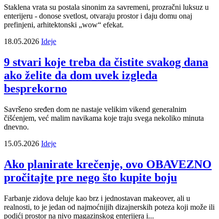
Staklena vrata su postala sinonim za savremeni, prozračni luksuz u
enterijeru - donose svetlost, otvaraju prostor i daju domu onaj
prefinjeni, arhitektonski „wow“ efekat.
18.05.2026
Ideje
9 stvari koje treba da čistite svakog dana
ako želite da dom uvek izgleda
besprekorno
Savršeno sređen dom ne nastaje velikim vikend generalnim
čišćenjem, već malim navikama koje traju svega nekoliko minuta
dnevno.
15.05.2026
Ideje
Ako planirate krečenje, ovo OBAVEZNO
pročitajte pre nego što kupite boju
Farbanje zidova deluje kao brz i jednostavan makeover, ali u
realnosti, to je jedan od najmoćnijih dizajnerskih poteza koji može ili
podići prostor na nivo magazinskog enterijera i...