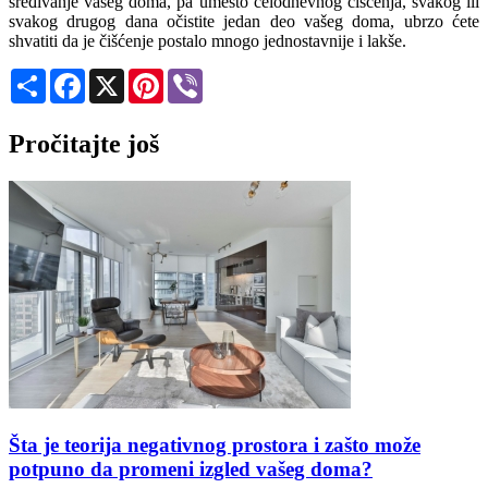
sređivanje vašeg doma, pa umesto celodnevnog čišćenja, svakog ili
svakog drugog dana očistite jedan deo vašeg doma, ubrzo ćete
shvatiti da je čišćenje postalo mnogo jednostavnije i lakše.
Share
Facebook
X
Pinterest
Viber
Pročitajte još
Šta je teorija negativnog prostora i zašto može
potpuno da promeni izgled vašeg doma?