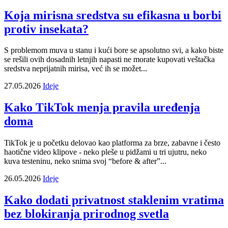
Koja mirisna sredstva su efikasna u borbi
protiv insekata?
S problemom muva u stanu i kući bore se apsolutno svi, a kako biste
se rešili ovih dosadnih letnjih napasti ne morate kupovati veštačka
sredstva neprijatnih mirisa, već ih se možet...
27.05.2026
Ideje
Kako TikTok menja pravila uređenja
doma
TikTok je u početku delovao kao platforma za brze, zabavne i često
haotične video klipove - neko pleše u pidžami u tri ujutru, neko
kuva testeninu, neko snima svoj “before & after”...
26.05.2026
Ideje
Kako dodati privatnost staklenim vratima
bez blokiranja prirodnog svetla