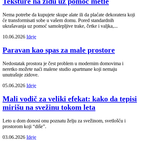
Teksture na zidu uz pomoć metle
Nema potrebe da kupujete skupe alate ili da plaćate dekoratera koji
će transformisati sobe u vašem domu. Pored standardnih
ukrašavanja uz pomoć samolepljive trake, četke i valjka,...
10.06.2026
Ideje
Paravan kao spas za male prostore
Nedostatak prostora je čest problem u modernim domovima i
neretko možete naći malene studio apartmane koji nemaju
unutrašnje zidove.
05.06.2026
Ideje
Mali vodič za veliki efekat: kako da tepisi
mirišu na svežinu tokom leta
Leto u dom donosi onu poznatu želju za svežinom, svetlošću i
prostorom koji “diše”.
03.06.2026
Ideje