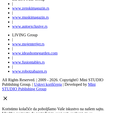
|
www.
zenski
magazin.rs
|
www.
muski
magazin.rs
|
www.
auto
exclusive.rs
LIVING Group
|
www.
moj
enterijer.rs
|
www.
ideas
homegarden.com
|
www.
fusiontables
.rs
|
www.
robotzabazen
.rs
All Rights Reserved.
| 2009 - 2026.
Copyright©
Mini STUDIO
Publishing Group. |
Uslovi korišćenja
| Developed by
Mini
STUDIO Publishing Group
Koristimo kolačiće da poboljšamo Vaše iskustvo na našem sajtu.