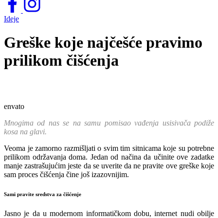
Ideje
Greške koje najčešće pravimo
prilikom čišćenja
envato
Mnogima od nas se na samu pomisao vađenja usisivača podiže
kosa na glavi.
Veoma je zamorno razmišljati o svim tim sitnicama koje su potrebne
prilikom održavanja doma. Jedan od načina da učinite ove zadatke
manje zastrašujućim jeste da se uverite da ne pravite ove greške koje
sam proces čišćenja čine još izazovnijim.
Sami pravite sredstva za čišćenje
Jasno je da u modernom informatičkom dobu, internet nudi obilje