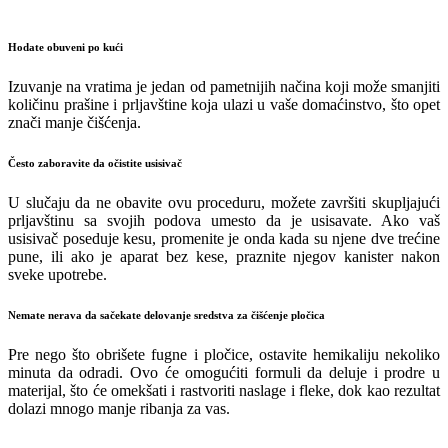
Hodate obuveni po kući
Izuvanje na vratima je jedan od pametnijih načina koji može smanjiti
količinu prašine i prljavštine koja ulazi u vaše domaćinstvo, što opet
znači manje čišćenja.
Često zaboravite da očistite usisivač
U slučaju da ne obavite ovu proceduru, možete završiti skupljajući
prljavštinu sa svojih podova umesto da je usisavate. Ako vaš
usisivač poseduje kesu, promenite je onda kada su njene dve trećine
pune, ili ako je aparat bez kese, praznite njegov kanister nakon
sveke upotrebe.
Nemate nerava da sačekate delovanje sredstva za čišćenje pločica
Pre nego što obrišete fugne i pločice, ostavite hemikaliju nekoliko
minuta da odradi. Ovo će omogućiti formuli da deluje i prodre u
materijal, što će omekšati i rastvoriti naslage i fleke, dok kao rezultat
dolazi mnogo manje ribanja za vas.