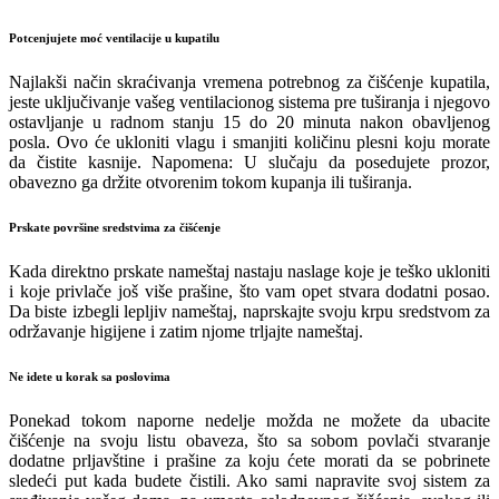
Potcenjujete moć ventilacije u kupatilu
Najlakši način skraćivanja vremena potrebnog za čišćenje kupatila,
jeste uključivanje vašeg ventilacionog sistema pre tuširanja i njegovo
ostavljanje u radnom stanju 15 do 20 minuta nakon obavljenog
posla. Ovo će ukloniti vlagu i smanjiti količinu plesni koju morate
da čistite kasnije. Napomena: U slučaju da posedujete prozor,
obavezno ga držite otvorenim tokom kupanja ili tuširanja.
Prskate površine sredstvima za čišćenje
Kada direktno prskate nameštaj nastaju naslage koje je teško ukloniti
i koje privlače još više prašine, što vam opet stvara dodatni posao.
Da biste izbegli lepljiv nameštaj, naprskajte svoju krpu sredstvom za
održavanje higijene i zatim njome trljajte nameštaj.
Ne idete u korak sa poslovima
Ponekad tokom naporne nedelje možda ne možete da ubacite
čišćenje na svoju listu obaveza, što sa sobom povlači stvaranje
dodatne prljavštine i prašine za koju ćete morati da se pobrinete
sledeći put kada budete čistili. Ako sami napravite svoj sistem za