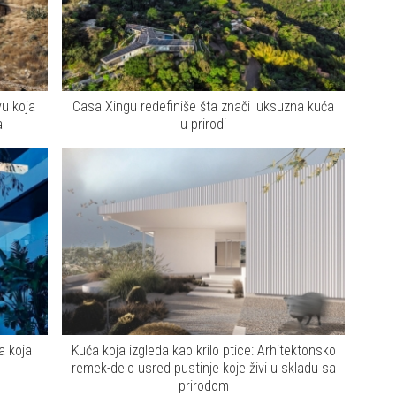
u koja
Casa Xingu redefiniše šta znači luksuzna kuća
a
u prirodi
a koja
Kuća koja izgleda kao krilo ptice: Arhitektonsko
remek-delo usred pustinje koje živi u skladu sa
prirodom