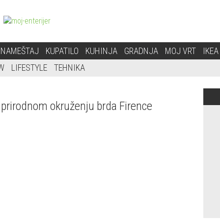
NAMEŠTAJ
KUPATILO
KUHINJA
GRADNJA
MOJ VRT
IKEA
W
LIFESTYLE
TEHNIKA
 prirodnom okruženju brda Firence