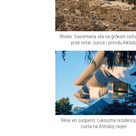
Rhoēs: Savremena vila na grčkom ostrv
prati vetar, sunce i prirodu Kiklad
Rêve en suspens: Luksuzna rezidencij
cveta na Atinskoj rivijeri