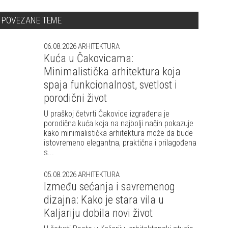
POVEZANE TEME
06.08.2026
ARHITEKTURA
Kuća u Čakovicama:
Minimalistička arhitektura koja
spaja funkcionalnost, svetlost i
porodični život
U praškoj četvrti Čakovice izgrađena je
porodična kuća koja na najbolji način pokazuje
kako minimalistička arhitektura može da bude
istovremeno elegantna, praktična i prilagođena
s...
05.08.2026
ARHITEKTURA
Između sećanja i savremenog
dizajna: Kako je stara vila u
Kaljariju dobila novi život