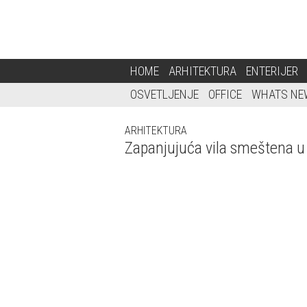
HOME
ARHITEKTURA
ENTERIJER
OSVETLJENJE
OFFICE
WHATS NE
ARHITEKTURA
Zapanjujuća vila smeštena u