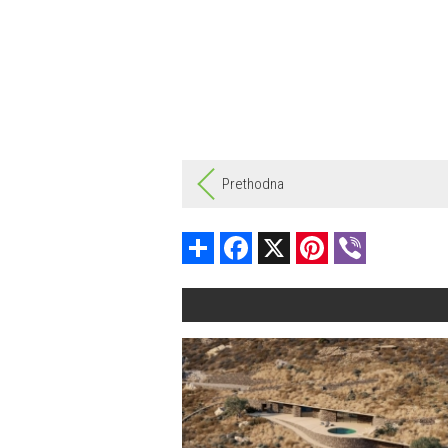
Prethodna
Share
Facebook
X
Pinterest
Viber