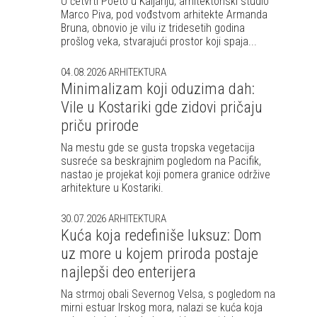
U četvrti Poeto u Kaljariju, arhitektonski studio
Marco Piva, pod vođstvom arhitekte Armanda
Bruna, obnovio je vilu iz tridesetih godina
prošlog veka, stvarajući prostor koji spaja...
04.08.2026
ARHITEKTURA
Minimalizam koji oduzima dah:
Vile u Kostariki gde zidovi pričaju
priču prirode
Na mestu gde se gusta tropska vegetacija
susreće sa beskrajnim pogledom na Pacifik,
nastao je projekat koji pomera granice održive
arhitekture u Kostariki.
30.07.2026
ARHITEKTURA
Kuća koja redefiniše luksuz: Dom
uz more u kojem priroda postaje
najlepši deo enterijera
Na strmoj obali Severnog Velsa, s pogledom na
mirni estuar Irskog mora, nalazi se kuća koja