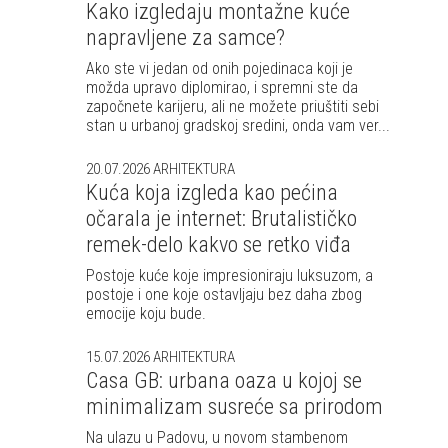
Kako izgledaju montažne kuće
napravljene za samce?
Ako ste vi jedan od onih pojedinaca koji je
možda upravo diplomirao, i spremni ste da
započnete karijeru, ali ne možete priuštiti sebi
stan u urbanoj gradskoj sredini, onda vam ver...
20.07.2026
ARHITEKTURA
Kuća koja izgleda kao pećina
očarala je internet: Brutalističko
remek-delo kakvo se retko viđa
Postoje kuće koje impresioniraju luksuzom, a
postoje i one koje ostavljaju bez daha zbog
emocije koju bude.
15.07.2026
ARHITEKTURA
Casa GB: urbana oaza u kojoj se
minimalizam susreće sa prirodom
Na ulazu u Padovu, u novom stambenom