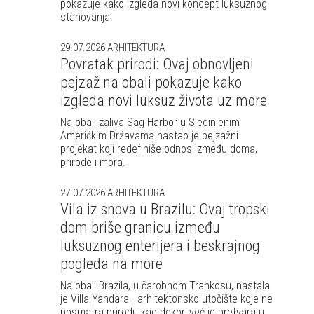
pokazuje kako izgleda novi koncept luksuznog
stanovanja.
29.07.2026
ARHITEKTURA
Povratak prirodi: Ovaj obnovljeni
pejzaž na obali pokazuje kako
izgleda novi luksuz života uz more
Na obali zaliva Sag Harbor u Sjedinjenim
Američkim Državama nastao je pejzažni
projekat koji redefiniše odnos između doma,
prirode i mora.
27.07.2026
ARHITEKTURA
Vila iz snova u Brazilu: Ovaj tropski
dom briše granicu između
luksuznog enterijera i beskrajnog
pogleda na more
Na obali Brazila, u čarobnom Trankosu, nastala
je Villa Yandara - arhitektonsko utočište koje ne
posmatra prirodu kao dekor, već je pretvara u