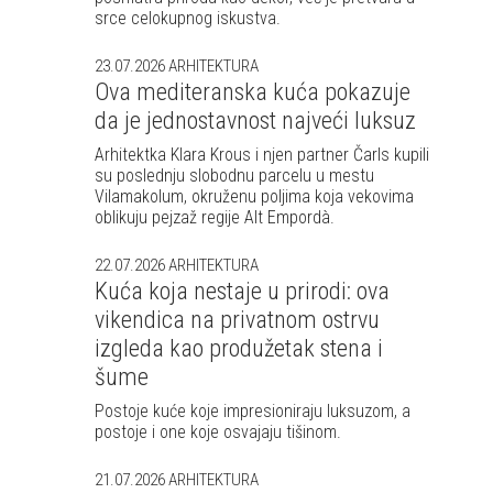
srce celokupnog iskustva.
23.07.2026
ARHITEKTURA
Ova mediteranska kuća pokazuje
da je jednostavnost najveći luksuz
Arhitektka Klara Krous i njen partner Čarls kupili
su poslednju slobodnu parcelu u mestu
Vilamakolum, okruženu poljima koja vekovima
oblikuju pejzaž regije Alt Empordà.
22.07.2026
ARHITEKTURA
Kuća koja nestaje u prirodi: ova
vikendica na privatnom ostrvu
izgleda kao produžetak stena i
šume
Postoje kuće koje impresioniraju luksuzom, a
postoje i one koje osvajaju tišinom.
21.07.2026
ARHITEKTURA