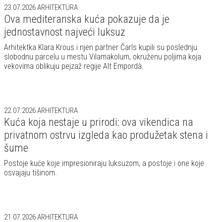
23.07.2026
ARHITEKTURA
Ova mediteranska kuća pokazuje da je
jednostavnost najveći luksuz
Arhitektka Klara Krous i njen partner Čarls kupili su poslednju
slobodnu parcelu u mestu Vilamakolum, okruženu poljima koja
vekovima oblikuju pejzaž regije Alt Empordà.
22.07.2026
ARHITEKTURA
Kuća koja nestaje u prirodi: ova vikendica na
privatnom ostrvu izgleda kao produžetak stena i
šume
Postoje kuće koje impresioniraju luksuzom, a postoje i one koje
osvajaju tišinom.
21.07.2026
ARHITEKTURA