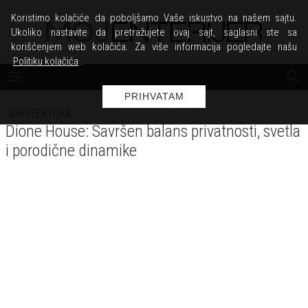
Koristimo kolačiće da poboljšamo Vaše iskustvo na našem sajtu.
Ukoliko nastavite da pretražujete ovaj sajt, saglasni ste sa
korišćenjem web kolačića. Za više informacija pogledajte našu
Politiku kolačića
.
PRIHVATAM
ARHITEKTURA
Dione House: Savršen balans privatnosti, svetla
i porodične dinamike