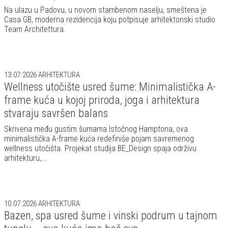
Na ulazu u Padovu, u novom stambenom naselju, smeštena je
Casa GB, moderna rezidencija koju potpisuje arhitektonski studio
Team Architettura.
13.07.2026
ARHITEKTURA
Wellness utočište usred šume: Minimalistička A-
frame kuća u kojoj priroda, joga i arhitektura
stvaraju savršen balans
Skrivena među gustim šumama Istočnog Hamptona, ova
minimalistička A-frame kuća redefiniše pojam savremenog
wellness utočišta. Projekat studija BE_Design spaja održivu
arhitekturu,...
10.07.2026
ARHITEKTURA
Bazen, spa usred šume i vinski podrum u tajnom