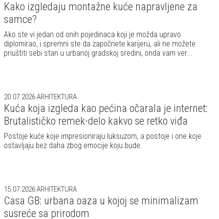
Kako izgledaju montažne kuće napravljene za
samce?
Ako ste vi jedan od onih pojedinaca koji je možda upravo
diplomirao, i spremni ste da započnete karijeru, ali ne možete
priuštiti sebi stan u urbanoj gradskoj sredini, onda vam ver...
20.07.2026
ARHITEKTURA
Kuća koja izgleda kao pećina očarala je internet:
Brutalističko remek-delo kakvo se retko viđa
Postoje kuće koje impresioniraju luksuzom, a postoje i one koje
ostavljaju bez daha zbog emocije koju bude.
15.07.2026
ARHITEKTURA
Casa GB: urbana oaza u kojoj se minimalizam
susreće sa prirodom