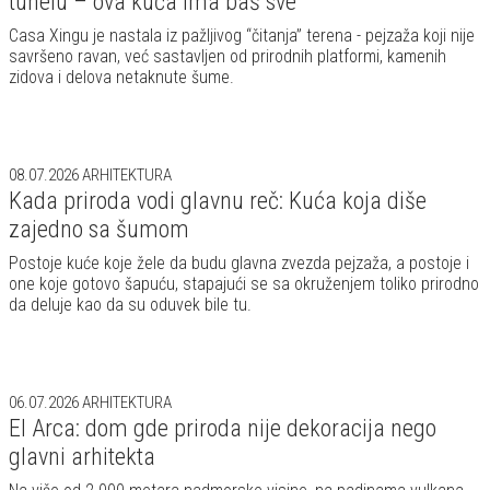
tunelu – ova kuća ima baš sve
Casa Xingu je nastala iz pažljivog “čitanja” terena - pejzaža koji nije
savršeno ravan, već sastavljen od prirodnih platformi, kamenih
zidova i delova netaknute šume.
08.07.2026
ARHITEKTURA
Kada priroda vodi glavnu reč: Kuća koja diše
zajedno sa šumom
Postoje kuće koje žele da budu glavna zvezda pejzaža, a postoje i
one koje gotovo šapuću, stapajući se sa okruženjem toliko prirodno
da deluje kao da su oduvek bile tu.
06.07.2026
ARHITEKTURA
El Arca: dom gde priroda nije dekoracija nego
glavni arhitekta