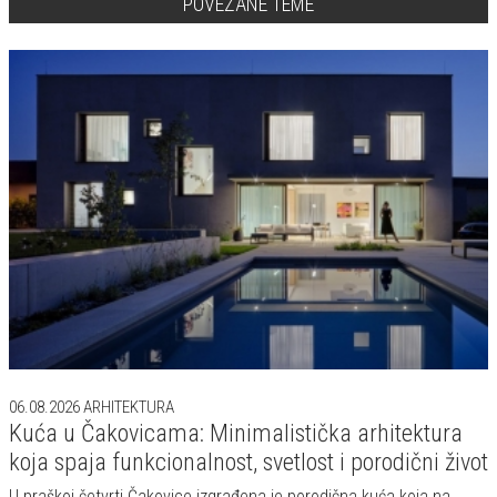
POVEZANE TEME
06.08.2026
ARHITEKTURA
Kuća u Čakovicama: Minimalistička arhitektura
koja spaja funkcionalnost, svetlost i porodični život
U praškoj četvrti Čakovice izgrađena je porodična kuća koja na