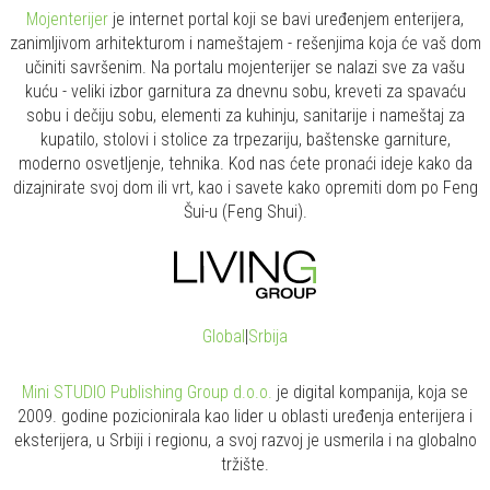
Mojenterijer
je internet portal koji se bavi uređenjem enterijera,
zanimljivom arhitekturom i nameštajem - rešenjima koja će vaš dom
učiniti savršenim. Na portalu mojenterijer se nalazi sve za vašu
kuću - veliki izbor garnitura za dnevnu sobu, kreveti za spavaću
sobu i dečiju sobu, elementi za kuhinju, sanitarije i nameštaj za
kupatilo, stolovi i stolice za trpezariju, baštenske garniture,
moderno osvetljenje, tehnika. Kod nas ćete pronaći ideje kako da
dizajnirate svoj dom ili vrt, kao i savete kako opremiti dom po Feng
Šui-u (Feng Shui).
Global
|
Srbija
Mini STUDIO Publishing Group d.o.o.
je digital kompanija, koja se
2009. godine pozicionirala kao lider u oblasti uređenja enterijera i
eksterijera, u Srbiji i regionu, a svoj razvoj je usmerila i na globalno
tržište.