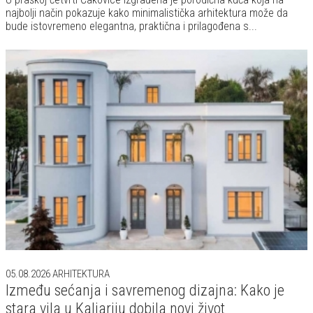
najbolji način pokazuje kako minimalistička arhitektura može da
bude istovremeno elegantna, praktična i prilagođena s...
05.08.2026
ARHITEKTURA
Između sećanja i savremenog dizajna: Kako je
stara vila u Kaljariju dobila novi život