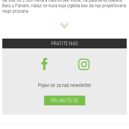
Na više od 2.000 metara nadmorske visine, na padinama vulkana
Barú u Panami, nalazi se kuća koja izgleda kao da nije projektovana
nego prizvana.
PRATITE NAS
Prijavi se za naš newsletter
PRIJAVITE SE