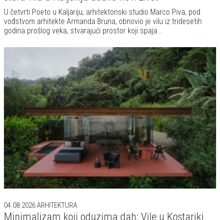
U četvrti Poeto u Kaljariju, arhitektonski studio Marco Piva, pod
vođstvom arhitekte Armanda Bruna, obnovio je vilu iz tridesetih
godina prošlog veka, stvarajući prostor koji spaja...
04.08.2026
ARHITEKTURA
Minimalizam koji oduzima dah: Vile u Kostariki