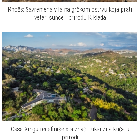
Rhoēs: Savremena vila na grčkom ostrvu koja prati
vetar, sunce i prirodu Kiklada
Casa Xingu redefiniše šta znači luksuzna kuća u
prirodi