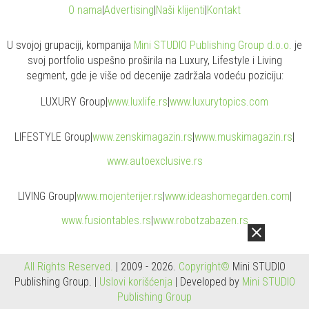
O nama
|
Advertising
|
Naši klijenti
|
Kontakt
U svojoj grupaciji, kompanija
Mini STUDIO Publishing Group d.o.o.
je
svoj portfolio uspešno proširila na Luxury, Lifestyle i Living
segment, gde je više od decenije zadržala vodeću poziciju:
LUXURY Group
|
www.
luxlife
.rs
|
www.
luxurytopics
.com
LIFESTYLE Group
|
www.
zenski
magazin.rs
|
www.
muski
magazin.rs
|
www.
auto
exclusive.rs
LIVING Group
|
www.
moj
enterijer.rs
|
www.
ideas
homegarden.com
|
www.
fusiontables
.rs
|
www.
robotzabazen
.rs
All Rights Reserved.
| 2009 - 2026.
Copyright©
Mini STUDIO
Publishing Group. |
Uslovi korišćenja
| Developed by
Mini STUDIO
Publishing Group