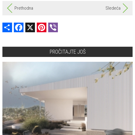
Prethodna
Sledeća
Share
Facebook
X
Pinterest
Viber
PROČITAJTE JOŠ