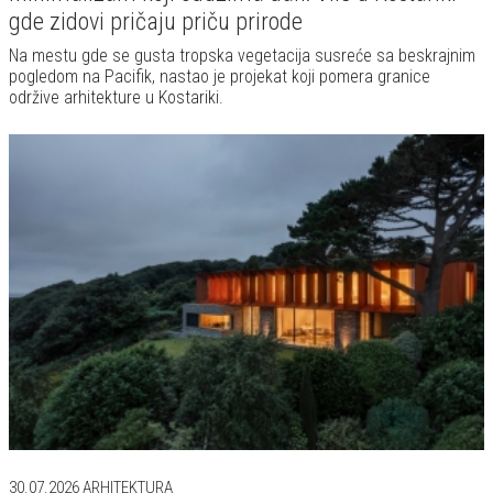
gde zidovi pričaju priču prirode
Na mestu gde se gusta tropska vegetacija susreće sa beskrajnim
pogledom na Pacifik, nastao je projekat koji pomera granice
održive arhitekture u Kostariki.
30.07.2026
ARHITEKTURA