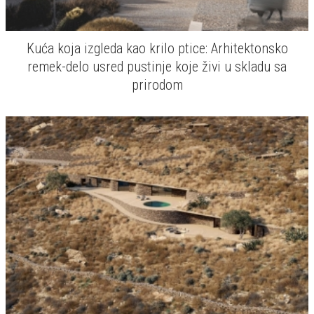
Kuća koja izgleda kao krilo ptice: Arhitektonsko
remek-delo usred pustinje koje živi u skladu sa
prirodom