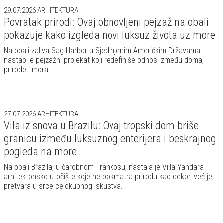
29.07.2026
ARHITEKTURA
Povratak prirodi: Ovaj obnovljeni pejzaž na obali
pokazuje kako izgleda novi luksuz života uz more
Na obali zaliva Sag Harbor u Sjedinjenim Američkim Državama
nastao je pejzažni projekat koji redefiniše odnos između doma,
prirode i mora.
27.07.2026
ARHITEKTURA
Vila iz snova u Brazilu: Ovaj tropski dom briše
granicu između luksuznog enterijera i beskrajnog
pogleda na more
Na obali Brazila, u čarobnom Trankosu, nastala je Villa Yandara -
arhitektonsko utočište koje ne posmatra prirodu kao dekor, već je
pretvara u srce celokupnog iskustva.