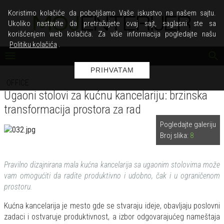
Koristimo kolačiće da poboljšamo Vaše iskustvo na našem sajtu.
Ukoliko nastavite da pretražujete ovaj sajt, saglasni ste sa
korišćenjem web kolačića. Za više informacija pogledajte našu
Politiku kolačića
.
PRIHVATAM
OFFICE
Ugaoni stolovi za kućnu kancelariju: brzinska
transformacija prostora za rad
Pogledajte galeriju
Broj slika:
8
Pravilno dizajnirana mala kućna kancelarija sa ugaonim stolovima može
vam omogućiti da radite produktivno i udobno, čak i u ograničenom
prostoru.
Kućna kancelarija je mesto gde se stvaraju ideje, obavljaju poslovni
zadaci i ostvaruje produktivnost, a izbor odgovarajućeg nameštaja