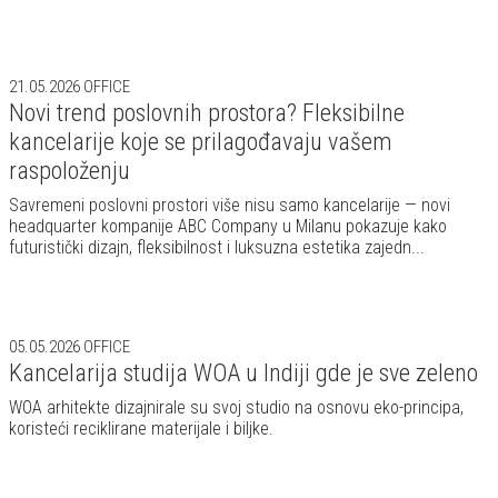
21.05.2026
OFFICE
Novi trend poslovnih prostora? Fleksibilne
kancelarije koje se prilagođavaju vašem
raspoloženju
Savremeni poslovni prostori više nisu samo kancelarije — novi
headquarter kompanije ABC Company u Milanu pokazuje kako
futuristički dizajn, fleksibilnost i luksuzna estetika zajedn...
05.05.2026
OFFICE
Kancelarija studija WOA u Indiji gde je sve zeleno
WOA arhitekte dizajnirale su svoj studio na osnovu eko-principa,
koristeći reciklirane materijale i biljke.