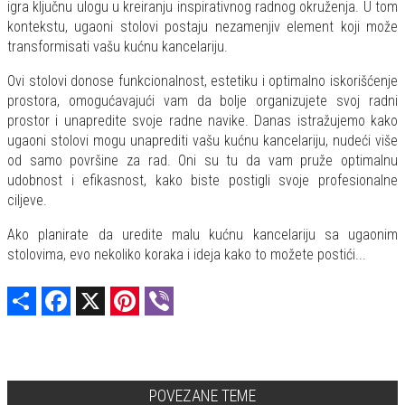
igra ključnu ulogu u kreiranju inspirativnog radnog okruženja. U tom
kontekstu, ugaoni stolovi postaju nezamenjiv element koji može
transformisati vašu kućnu kancelariju.
Ovi stolovi donose funkcionalnost, estetiku i optimalno iskorišćenje
prostora, omogućavajući vam da bolje organizujete svoj radni
prostor i unapredite svoje radne navike. Danas istražujemo kako
ugaoni stolovi mogu unaprediti vašu kućnu kancelariju, nudeći više
od samo površine za rad. Oni su tu da vam pruže optimalnu
udobnost i efikasnost, kako biste postigli svoje profesionalne
ciljeve.
Ako planirate da uredite malu kućnu kancelariju sa ugaonim
stolovima, evo nekoliko koraka i ideja kako to možete postići...
Share
Facebook
X
Pinterest
Viber
POVEZANE TEME