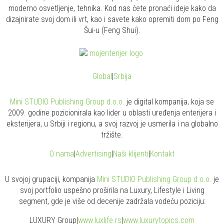
moderno osvetljenje, tehnika. Kod nas ćete pronaći ideje kako da
dizajnirate svoj dom ili vrt, kao i savete kako opremiti dom po Feng
Šui-u (Feng Shui).
Global
|
Srbija
Mini STUDIO Publishing Group d.o.o.
je digital kompanija, koja se
2009. godine pozicionirala kao lider u oblasti uređenja enterijera i
eksterijera, u Srbiji i regionu, a svoj razvoj je usmerila i na globalno
tržište.
O nama
|
Advertising
|
Naši klijenti
|
Kontakt
U svojoj grupaciji, kompanija
Mini STUDIO Publishing Group d.o.o.
je
svoj portfolio uspešno proširila na Luxury, Lifestyle i Living
segment, gde je više od decenije zadržala vodeću poziciju:
LUXURY Group
|
www.
luxlife
.rs
|
www.
luxurytopics
.com