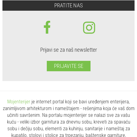
PRATITE NAS
Prijavi se za naš newsletter
PRIJAVITE SE
Mojenterijer
je internet portal koji se bavi uređenjem enterijera,
zanimljivom arhitekturom i nameštajem - rešenjima koja će vaš dom
učiniti savršenim. Na portalu mojenterijer se nalazi sve za vašu
kuću - veliki izbor garnitura za dnevnu sobu, kreveti za spavaću
sobu i dečiju sobu, elementi za kuhinju, sanitarije i nameštaj za
kupatilo, stolovi i stolice za trpezariju, baštenske garniture,