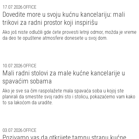
17.07.2026
OFFICE
Dovedite more u svoju kućnu kancelariju: mali
trikovi za radni prostor koji inspirišu
Ako još niste odlučili gde ćete provesti letnji odmor, možda je vreme
da deo te opuštene atmosfere donesete u svoj dom.
10.07.2026
OFFICE
Mali radni stolovi za male kućne kancelarije u
spavaćim sobama
Ako je sve sa čim raspolažete mala spavaća soba u kojoj ste
planirali da smestite svoj radni sto i stolicu, pokazaćemo vam kako
to sa lakoćom da uradite.
03.07.2026
OFFICE
Pozivamo vas da otkrijete tamnu stranu kućne