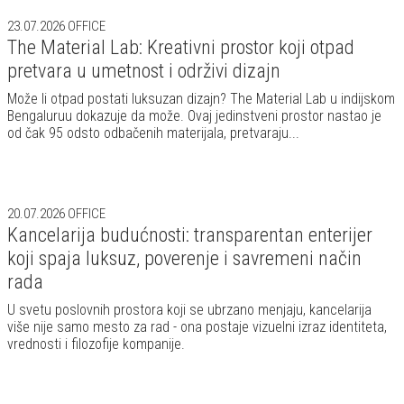
23.07.2026
OFFICE
The Material Lab: Kreativni prostor koji otpad
pretvara u umetnost i održivi dizajn
Može li otpad postati luksuzan dizajn? The Material Lab u indijskom
Bengaluruu dokazuje da može. Ovaj jedinstveni prostor nastao je
od čak 95 odsto odbačenih materijala, pretvaraju...
20.07.2026
OFFICE
Kancelarija budućnosti: transparentan enterijer
koji spaja luksuz, poverenje i savremeni način
rada
U svetu poslovnih prostora koji se ubrzano menjaju, kancelarija
više nije samo mesto za rad - ona postaje vizuelni izraz identiteta,
vrednosti i filozofije kompanije.