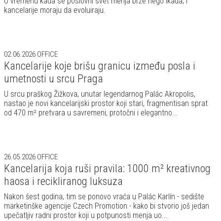
U vremenu kada se poslovni svet menja brže nego ikada, i
kancelarije moraju da evoluiraju.
02.06.2026
OFFICE
Kancelarije koje brišu granicu između posla i
umetnosti u srcu Praga
U srcu praškog Žižkova, unutar legendarnog Palác Akropolis,
nastao je novi kancelarijski prostor koji stari, fragmentisan sprat
od 470 m² pretvara u savremeni, protočni i elegantno...
26.05.2026
OFFICE
Kancelarija koja ruši pravila: 1000 m² kreativnog
haosa i recikliranog luksuza
Nakon šest godina, tim se ponovo vraća u Palác Karlín - sedište
marketinške agencije Czech Promotion - kako bi stvorio još jedan
upečatljiv radni prostor koji u potpunosti menja uo...