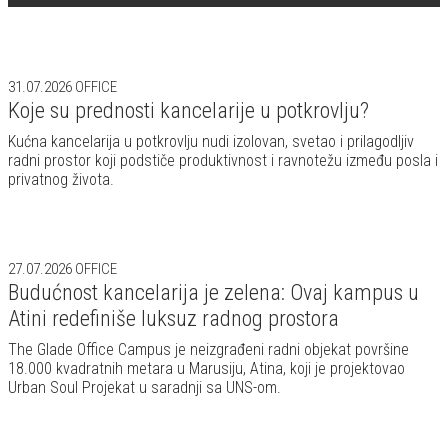
31.07.2026
OFFICE
Koje su prednosti kancelarije u potkrovlju?
Kućna kancelarija u potkrovlju nudi izolovan, svetao i prilagodljiv
radni prostor koji podstiče produktivnost i ravnotežu između posla i
privatnog života.
27.07.2026
OFFICE
Budućnost kancelarija je zelena: Ovaj kampus u
Atini redefiniše luksuz radnog prostora
The Glade Office Campus je neizgrađeni radni objekat površine
18.000 kvadratnih metara u Marusiju, Atina, koji je projektovao
Urban Soul Projekat u saradnji sa UNS-om.