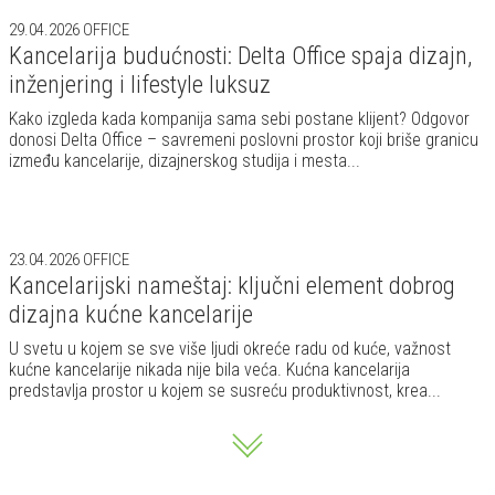
29.04.2026
OFFICE
Kancelarija budućnosti: Delta Office spaja dizajn,
inženjering i lifestyle luksuz
Kako izgleda kada kompanija sama sebi postane klijent? Odgovor
donosi Delta Office – savremeni poslovni prostor koji briše granicu
između kancelarije, dizajnerskog studija i mesta...
23.04.2026
OFFICE
Kancelarijski nameštaj: ključni element dobrog
dizajna kućne kancelarije
U svetu u kojem se sve više ljudi okreće radu od kuće, važnost
kućne kancelarije nikada nije bila veća. Kućna kancelarija
predstavlja prostor u kojem se susreću produktivnost, krea...