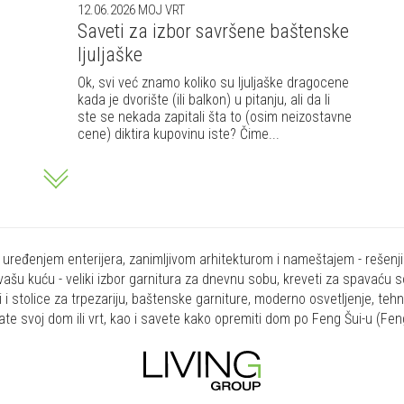
12.06.2026
MOJ VRT
Saveti za izbor savršene baštenske
ljuljaške
Ok, svi već znamo koliko su ljuljaške dragocene
kada je dvorište (ili balkon) u pitanju, ali da li
ste se nekada zapitali šta to (osim neizostavne
cene) diktira kupovinu iste? Čime...
vi uređenjem enterijera, zanimljivom arhitekturom i nameštajem - rešen
vašu kuću - veliki izbor garnitura za dnevnu sobu, kreveti za spavaću s
vi i stolice za trpezariju, baštenske garniture, moderno osvetljenje, te
rate svoj dom ili vrt, kao i savete kako opremiti dom po Feng Šui-u (Fen