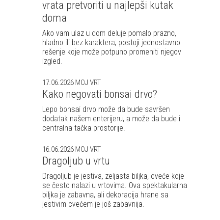
vrata pretvoriti u najlepši kutak
doma
Ako vam ulaz u dom deluje pomalo prazno,
hladno ili bez karaktera, postoji jednostavno
rešenje koje može potpuno promeniti njegov
izgled.
17.06.2026
MOJ VRT
Kako negovati bonsai drvo?
Lepo bonsai drvo može da bude savršen
dodatak našem enterijeru, a može da bude i
centralna tačka prostorije.
16.06.2026
MOJ VRT
Dragoljub u vrtu
Dragoljub je jestiva, zeljasta biljka, cveće koje
se često nalazi u vrtovima. Ova spektakularna
biljka je zabavna, ali dekoracija hrane sa
jestivim cvećem je još zabavnija.