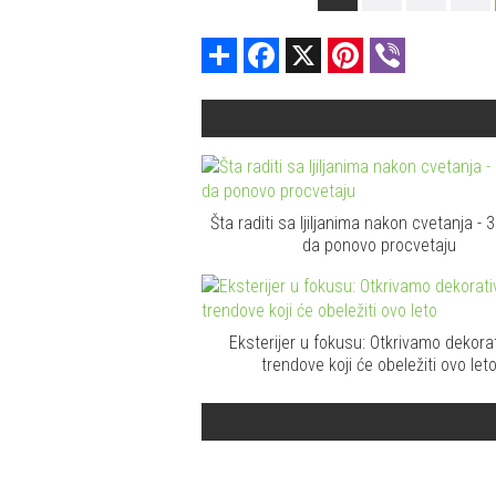
Share
Facebook
X
Pinterest
Viber
Šta raditi sa ljiljanima nakon cvetanja - 
da ponovo procvetaju
Eksterijer u fokusu: Otkrivamo dekora
trendove koji će obeležiti ovo let