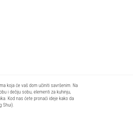
jima koja će vaš dom učiniti savršenim. Na
obu i dečiju sobu, elementi za kuhinju,
hnika. Kod nas ćete pronaći ideje kako da
g Shui).