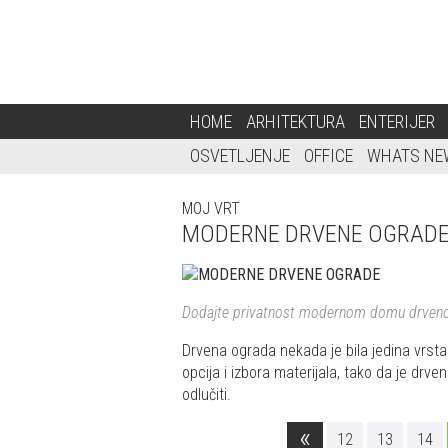
HOME
ARHITEKTURA
ENTERIJER
OSVETLJENJE
OFFICE
WHATS NE
MOJ VRT
MODERNE DRVENE OGRAD
Dodajte privatnost modernom domu drve
Drvena ograda nekada je bila jedina vrsta
opcija i izbora materijala, tako da je d
odlučiti.
«
12
13
14