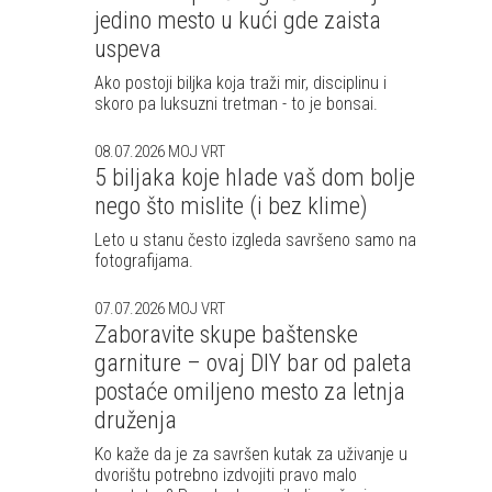
jedino mesto u kući gde zaista
uspeva
Ako postoji biljka koja traži mir, disciplinu i
skoro pa luksuzni tretman - to je bonsai.
08.07.2026
MOJ VRT
5 biljaka koje hlade vaš dom bolje
nego što mislite (i bez klime)
Leto u stanu često izgleda savršeno samo na
fotografijama.
07.07.2026
MOJ VRT
Zaboravite skupe baštenske
garniture – ovaj DIY bar od paleta
postaće omiljeno mesto za letnja
druženja
Ko kaže da je za savršen kutak za uživanje u
dvorištu potrebno izdvojiti pravo malo