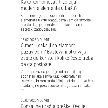
Kako kombinovati tradiciju i
moderne elemente u bašti?
Kombinovanje tradicionalnih i modernih
elemenata u vrtu omogućava vam da stvorite
prostor koji je jedinstven, funkcionalan i
estetski zadovoljavajući.
16.07.2026
MOJ VRT
Cimet u saksiji sa zlatnom
puzavicom? Baštovani otkrivaju
zašto ga koriste i koliko često treba
da ga posipate
Zlatna puzavica jedna je od najomiljenijih
sobnih biljaka zahvaljujući dekorativnim
listovima, brzom rastu i činjenici da uspeva čak
i kada joj ne posvećujete mnogo pažnje. Lako
se...
09.07.2026
MOJ VRT
Bonsai ne prašta greške: Ovo je