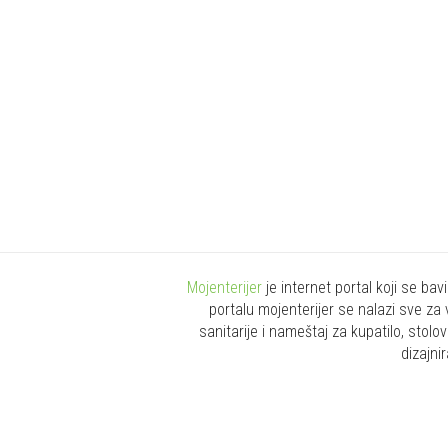
Mojenterijer
je internet portal koji se ba
portalu mojenterijer se nalazi sve za 
sanitarije i nameštaj za kupatilo, stolo
dizajni