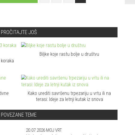
PROČITAJTE JOŠ
Biljke koje rastu bolje u društvu
3 koraka
tivne
Kako urediti savršenu trpezariju u vrtu ili na
o
terasi: Ideje za letnji kutak iz snova
POVEZANE TEME
20.07.2026
MOJ VRT