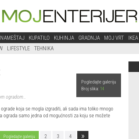
NAMEŠTAJ
KUPATILO
KUHINJA
GRADNJA
MOJ VRT
IKEA
W
LIFESTYLE
TEHNIKA
E
Pogledajte galeriju
Broj slika:
14
nom ogradom…
 ograde koja se mogla izgraditi, ali sada ima toliko mnogo
rvena ograda samo jedna od mogućnosti za koju se možete
»
2
3
4
Pogledajte galeriju