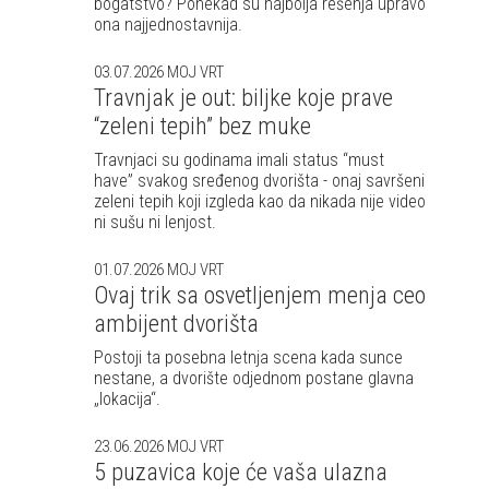
bogatstvo? Ponekad su najbolja rešenja upravo
ona najjednostavnija.
03.07.2026
MOJ VRT
Travnjak je out: biljke koje prave
“zeleni tepih” bez muke
Travnjaci su godinama imali status “must
have” svakog sređenog dvorišta - onaj savršeni
zeleni tepih koji izgleda kao da nikada nije video
ni sušu ni lenjost.
01.07.2026
MOJ VRT
Ovaj trik sa osvetljenjem menja ceo
ambijent dvorišta
Postoji ta posebna letnja scena kada sunce
nestane, a dvorište odjednom postane glavna
„lokacija“.
23.06.2026
MOJ VRT
5 puzavica koje će vaša ulazna