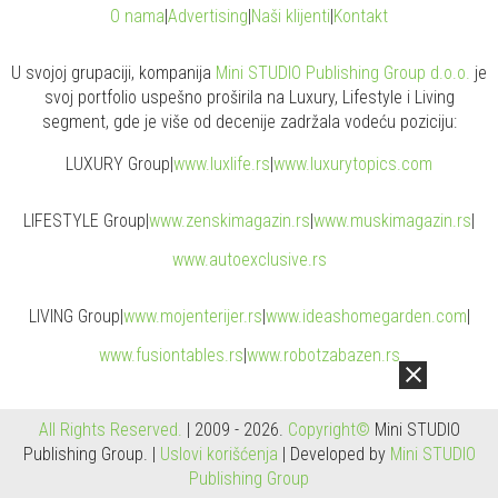
O nama
|
Advertising
|
Naši klijenti
|
Kontakt
U svojoj grupaciji, kompanija
Mini STUDIO Publishing Group d.o.o.
je
svoj portfolio uspešno proširila na Luxury, Lifestyle i Living
segment, gde je više od decenije zadržala vodeću poziciju:
LUXURY Group
|
www.
luxlife
.rs
|
www.
luxurytopics
.com
LIFESTYLE Group
|
www.
zenski
magazin.rs
|
www.
muski
magazin.rs
|
www.
auto
exclusive.rs
LIVING Group
|
www.
moj
enterijer.rs
|
www.
ideas
homegarden.com
|
www.
fusiontables
.rs
|
www.
robotzabazen
.rs
All Rights Reserved.
| 2009 - 2026.
Copyright©
Mini STUDIO
Publishing Group. |
Uslovi korišćenja
| Developed by
Mini STUDIO
Publishing Group