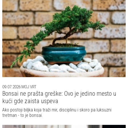
09.07.2026
MOJ VRT
Bonsai ne prašta greške: Ovo je jedino mesto u
kući gde zaista uspeva
Ako postoji biljka koja traži mir, disciplinu i skoro pa luksuzni
tretman - to je bonsai.