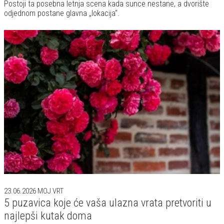
Postoji ta posebna letnja scena kada sunce nestane, a dvorište
odjednom postane glavna „lokacija“.
23.06.2026
MOJ VRT
5 puzavica koje će vaša ulazna vrata pretvoriti u
najlepši kutak doma