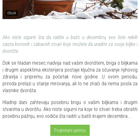
iStock
Ako niste sigurni šta da radite u bašti u decembru, evo liste nekih
zaista korisnih i zabavnih stvari koje možete da uradite za svoje biljke i
dvorište.
Dok se hladan mesec nadvija nad vašim dvorištem, briga o biljkama
i drugim aspektima eksterijera postaje ključna za očuvanje njihovog
zdravlja i pripremu za početak nove godine. U ovom periodu,
priroda prelazi u stanje mirovanja, ali to ne znači da nema posla za
vlasnike dvorišta.
Hladniji dani zahtevaju posebnu brigu o vašim biljkama i drugim
stvarima u dvorištu. Ako niste sigurni na koje to stvari treba obratiti
posebnu pažnju, evo vodiča šta raditi u bašti krajem decembra...
Pogledajte galeriju