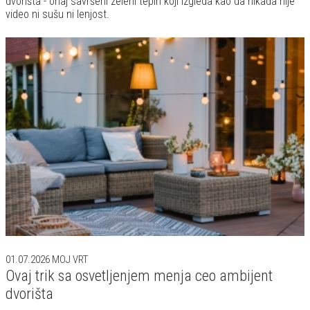
dvorišta - onaj savršeni zeleni tepih koji izgleda kao da nikada nije
video ni sušu ni lenjost.
01.07.2026
MOJ VRT
Ovaj trik sa osvetljenjem menja ceo ambijent
dvorišta