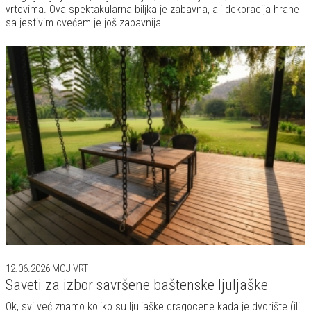
vrtovima. Ova spektakularna biljka je zabavna, ali dekoracija hrane
sa jestivim cvećem je još zabavnija.
12.06.2026
MOJ VRT
Saveti za izbor savršene baštenske ljuljaške
Ok, svi već znamo koliko su ljuljaške dragocene kada je dvorište (ili