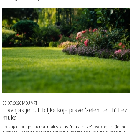
03.07.2026
MOJ VRT
Travnjak je out: biljke koje prave “zeleni tepih” bez
muke
Travnjaci su godinama imali status “must have” svakog sređenog