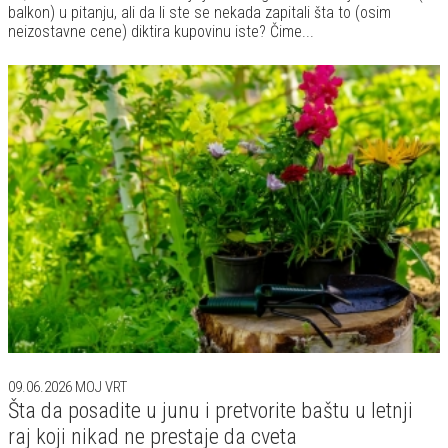
balkon) u pitanju, ali da li ste se nekada zapitali šta to (osim
neizostavne cene) diktira kupovinu iste? Čime...
09.06.2026
MOJ VRT
Šta da posadite u junu i pretvorite baštu u letnji
raj koji nikad ne prestaje da cveta