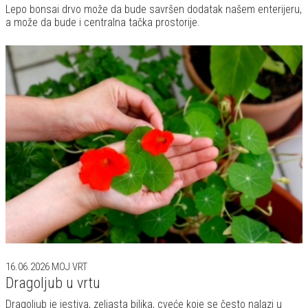
Lepo bonsai drvo može da bude savršen dodatak našem enterijeru,
a može da bude i centralna tačka prostorije.
16.06.2026
MOJ VRT
Dragoljub u vrtu
Dragoljub je jestiva, zeljasta biljka, cveće koje se često nalazi u