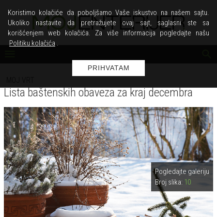
Koristimo kolačiće da poboljšamo Vaše iskustvo na našem sajtu.
Ukoliko nastavite da pretražujete ovaj sajt, saglasni ste sa
korišćenjem web kolačića. Za više informacija pogledajte našu
Politiku kolačića
.
PRIHVATAM
MOJ VRT
Lista baštenskih obaveza za kraj decembra
Pogledajte galeriju
Broj slika:
10