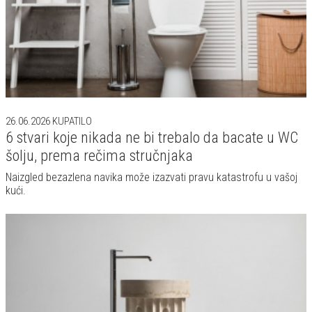
26.06.2026
KUPATILO
6 stvari koje nikada ne bi trebalo da bacate u WC
šolju, prema rečima stručnjaka
Naizgled bezazlena navika može izazvati pravu katastrofu u vašoj
kući.