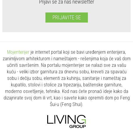
Prijavi se za naš newsletter
PRIJAVITE SE
Mojenterijer
je internet portal koji se bavi uređenjem enterijera,
zanimljivom arhitekturom i nameštajem - rešenjima koja će vaš dom
učiniti savršenim. Na portalu mojenterijer se nalazi sve za vašu
kuću - veliki izbor garnitura za dnevnu sobu, kreveti za spavaću
sobu i dečiju sobu, elementi za kuhinju, sanitarije i nameštaj za
kupatilo, stolovi i stolice za trpezariju, baštenske garniture,
moderno osvetljenje, tehnika. Kod nas ćete pronaći ideje kako da
dizajnirate svoj dom ili vrt, kao i savete kako opremiti dom po Feng
Šui-u (Feng Shui).