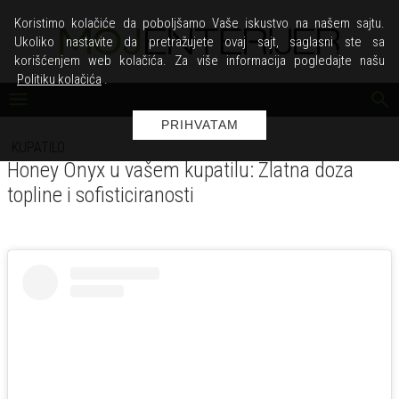
Koristimo kolačiće da poboljšamo Vaše iskustvo na našem sajtu.
Ukoliko nastavite da pretražujete ovaj sajt, saglasni ste sa
korišćenjem web kolačića. Za više informacija pogledajte našu
Politiku kolačića
.
PRIHVATAM
KUPATILO
Honey Onyx u vašem kupatilu: Zlatna doza
topline i sofisticiranosti