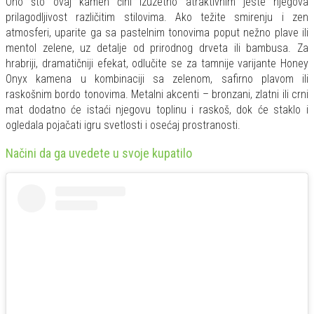
Ono što ovaj kamen čini izuzetno atraktivnim jeste njegova
prilagodljivost različitim stilovima. Ako težite smirenju i zen
atmosferi, uparite ga sa pastelnim tonovima poput nežno plave ili
mentol zelene, uz detalje od prirodnog drveta ili bambusa. Za
hrabriji, dramatičniji efekat, odlučite se za tamnije varijante Honey
Onyx kamena u kombinaciji sa zelenom, safirno plavom ili
raskošnim bordo tonovima. Metalni akcenti – bronzani, zlatni ili crni
mat dodatno će istaći njegovu toplinu i raskoš, dok će staklo i
ogledala pojačati igru svetlosti i osećaj prostranosti.
Načini da ga uvedete u svoje kupatilo