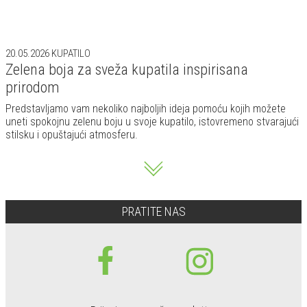
20.05.2026
KUPATILO
Zelena boja za sveža kupatila inspirisana
prirodom
Predstavljamo vam nekoliko najboljih ideja pomoću kojih možete
uneti spokojnu zelenu boju u svoje kupatilo, istovremeno stvarajući
stilsku i opuštajući atmosferu.
PRATITE NAS