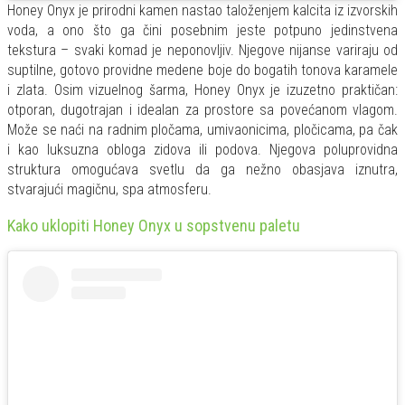
Honey Onyx je prirodni kamen nastao taloženjem kalcita iz izvorskih
voda, a ono što ga čini posebnim jeste potpuno jedinstvena
tekstura – svaki komad je neponovljiv. Njegove nijanse variraju od
suptilne, gotovo providne medene boje do bogatih tonova karamele
i zlata. Osim vizuelnog šarma, Honey Onyx je izuzetno praktičan:
otporan, dugotrajan i idealan za prostore sa povećanom vlagom.
Može se naći na radnim pločama, umivaonicima, pločicama, pa čak
i kao luksuzna obloga zidova ili podova. Njegova poluprovidna
struktura omogućava svetlu da ga nežno obasjava iznutra,
stvarajući magičnu, spa atmosferu.
Kako uklopiti Honey Onyx u sopstvenu paletu