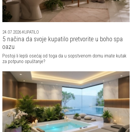
24.07.2026
KUPATILO
5 načina da svoje kupatilo pretvorite u boho spa
oazu
Postoji li lepši osećaj od toga da u sopstvenom domu imate kutak
za potpuno opuštanje?