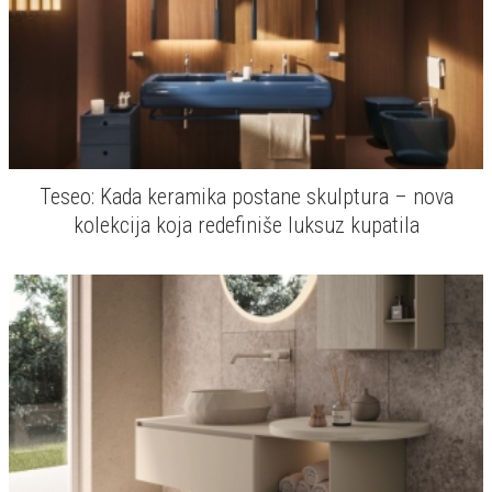
Teseo: Kada keramika postane skulptura – nova
kolekcija koja redefiniše luksuz kupatila