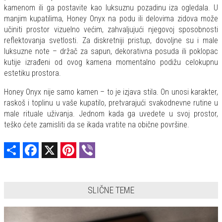
kamenom ili ga postavite kao luksuznu pozadinu iza ogledala. U
manjim kupatilima, Honey Onyx na podu ili delovima zidova može
učiniti prostor vizuelno većim, zahvaljujući njegovoj sposobnosti
reflektovanja svetlosti. Za diskretniji pristup, dovoljne su i male
luksuzne note – držač za sapun, dekorativna posuda ili poklopac
kutije izrađeni od ovog kamena momentalno podižu celokupnu
estetiku prostora.
Honey Onyx nije samo kamen – to je izjava stila. On unosi karakter,
raskoš i toplinu u vaše kupatilo, pretvarajući svakodnevne rutine u
male rituale uživanja. Jednom kada ga uvedete u svoj prostor,
teško ćete zamisliti da se ikada vratite na obične površine.
Share
Facebook
X
Pinterest
Viber
SLIČNE TEME