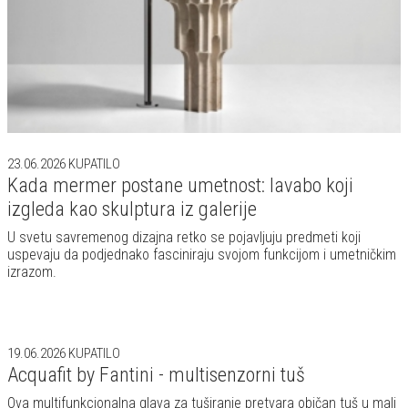
23.06.2026
KUPATILO
Kada mermer postane umetnost: lavabo koji
izgleda kao skulptura iz galerije
U svetu savremenog dizajna retko se pojavljuju predmeti koji
uspevaju da podjednako fasciniraju svojom funkcijom i umetničkim
izrazom.
19.06.2026
KUPATILO
Acquafit by Fantini - multisenzorni tuš
Ova multifunkcionalna glava za tuširanje pretvara običan tuš u mali