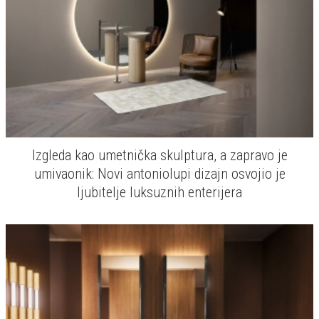
Izgleda kao umetnička skulptura, a zapravo je
umivaonik: Novi antoniolupi dizajn osvojio je
ljubitelje luksuznih enterijera