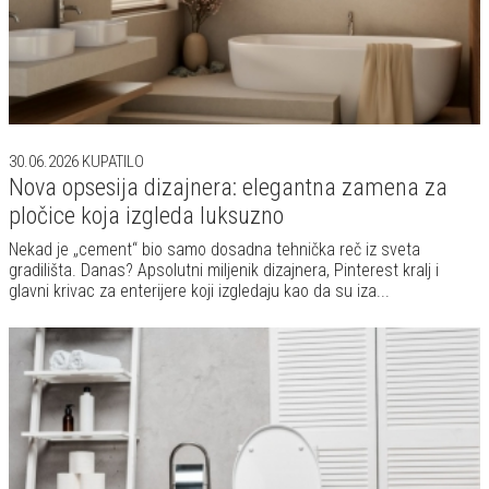
30.06.2026
KUPATILO
Nova opsesija dizajnera: elegantna zamena za
pločice koja izgleda luksuzno
Nekad je „cement“ bio samo dosadna tehnička reč iz sveta
gradilišta. Danas? Apsolutni miljenik dizajnera, Pinterest kralj i
glavni krivac za enterijere koji izgledaju kao da su iza...