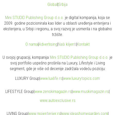
Global
|
Srbija
Mini STUDIO Publishing Group d.o.o.
je digital kompanija, koja se
2009. godine pozicionirala kao lider u oblasti uređenja enterijera i
eksterijera, u Srbiji i regionu, a svoj razvoj je usmerila i na globalno
tržište.
O nama
|
Advertising
|
Naši klijenti
|
Kontakt
U svojoj grupaciji, kompanija
Mini STUDIO Publishing Group d.o.o.
je
svoj portfolio uspešno proširila na Luxury, Lifestyle i Living
segment, gde je više od decenije zadržala vodeću poziciju:
LUXURY Group
|
www.
luxlife
.rs
|
www.
luxurytopics
.com
LIFESTYLE Group
|
www.
zenski
magazin.rs
|
www.
muski
magazin.rs
|
www.
auto
exclusive.rs
LIVING Group
|
www.
moj
enterijer.rs
|
www.
ideas
homegarden.com
|