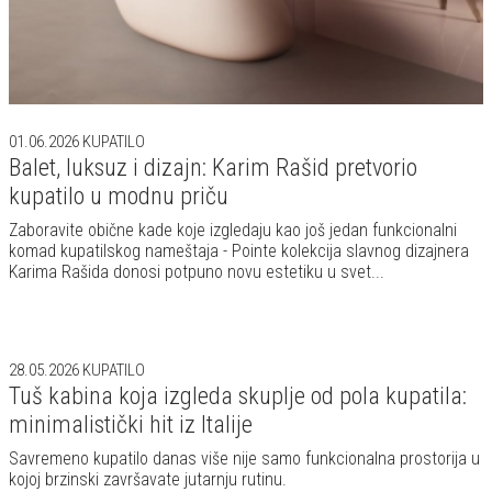
01.06.2026
KUPATILO
Balet, luksuz i dizajn: Karim Rašid pretvorio
kupatilo u modnu priču
Zaboravite obične kade koje izgledaju kao još jedan funkcionalni
komad kupatilskog nameštaja - Pointe kolekcija slavnog dizajnera
Karima Rašida donosi potpuno novu estetiku u svet...
28.05.2026
KUPATILO
Tuš kabina koja izgleda skuplje od pola kupatila:
minimalistički hit iz Italije
Savremeno kupatilo danas više nije samo funkcionalna prostorija u
kojoj brzinski završavate jutarnju rutinu.