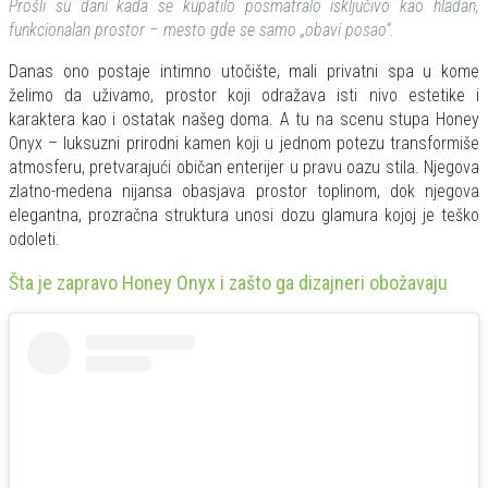
Prošli su dani kada se kupatilo posmatralo isključivo kao hladan,
funkcionalan prostor – mesto gde se samo „obavi posao“.
Danas ono postaje intimno utočište, mali privatni spa u kome
želimo da uživamo, prostor koji odražava isti nivo estetike i
karaktera kao i ostatak našeg doma. A tu na scenu stupa Honey
Onyx – luksuzni prirodni kamen koji u jednom potezu transformiše
atmosferu, pretvarajući običan enterijer u pravu oazu stila. Njegova
zlatno-medena nijansa obasjava prostor toplinom, dok njegova
elegantna, prozračna struktura unosi dozu glamura kojoj je teško
odoleti.
Šta je zapravo Honey Onyx i zašto ga dizajneri obožavaju