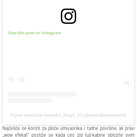
View this post on Instagram
A post shared by beautiful_things_10 (@luxandbeautyworld)
Najčešće se koristi za ploče umivaonika i radne površine, ali pravi
„wow efekat“ postiže se kada ceo zid tuš-kabine obložite ovim