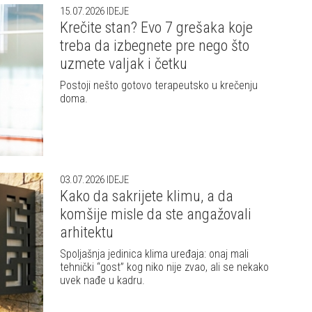
15.07.2026
IDEJE
Krečite stan? Evo 7 grešaka koje
treba da izbegnete pre nego što
uzmete valjak i četku
Postoji nešto gotovo terapeutsko u krečenju
doma.
03.07.2026
IDEJE
Kako da sakrijete klimu, a da
komšije misle da ste angažovali
arhitektu
Spoljašnja jedinica klima uređaja: onaj mali
tehnički “gost” kog niko nije zvao, ali se nekako
uvek nađe u kadru.