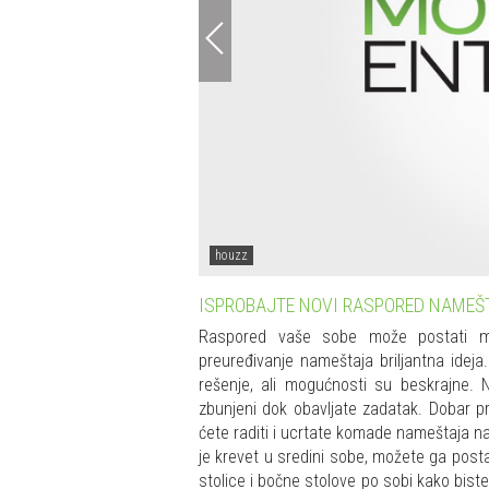
houzz
ISPROBAJTE NOVI RASPORED NAMEŠ
Raspored vaše sobe može postati m
preuređivanje nameštaja briljantna ideja
rešenje, ali mogućnosti su beskrajne. 
zbunjeni dok obavljate zadatak. Dobar pr
ćete raditi i ucrtate komade nameštaja na 
je krevet u sredini sobe, možete ga posta
stolice i bočne stolove po sobi kako biste