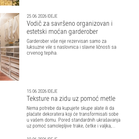
25.06.2026
IDEJE
Vodič za savršeno organizovan i
estetski moćan garderober
Garderober više nije rezervisan samo za
luksuzne vile s naslovnica i slavne ličnosti sa
crvenog tepiha.
15.06.2026
IDEJE
Teksture na zidu uz pomoć metle
Nema potrebe da kupujete skupe alate ili da
plaćate dekoratera koji će transformisati sobe
u vašem domu. Pored standardnih ukrašavanja
uz pomoć samolepljive trake, četke i valjka,...