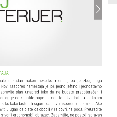
houzz
TAJA
alo dosadan nakon nekoliko meseci, pa je zbog toga
. Novi raspored nameštaja je još jedno jeftino i jednostavno
Napravite plan unapred tako da ne budete preopterećeni i
edlog je da koristite papir da nacrtate kvadraturu sa kojom
sliku kako biste bili sigurni da novi raspored ima smisla. Ako
viti u ugao da biste oslobodili više površine poda. Preuredite
 stvorili ergonomskiji obrazac. Zapamtite, ne postoji ispravan