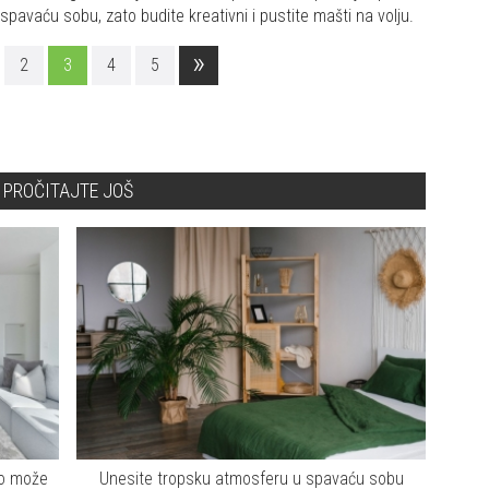
spavaću sobu, zato budite kreativni i pustite mašti na volju.
»
2
3
4
5
PROČITAJTE JOŠ
to može
Unesite tropsku atmosferu u spavaću sobu