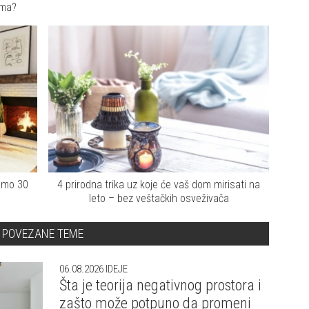
oma?
amo 30
4 prirodna trika uz koje će vaš dom mirisati na
leto – bez veštačkih osveživača
POVEZANE TEME
06.08.2026
IDEJE
Šta je teorija negativnog prostora i
zašto može potpuno da promeni