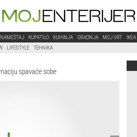
NAMEŠTAJ
KUPATILO
KUHINJA
GRADNJA
MOJ VRT
IKEA
W
LIFESTYLE
TEHNIKA
rmaciju spavaće sobe