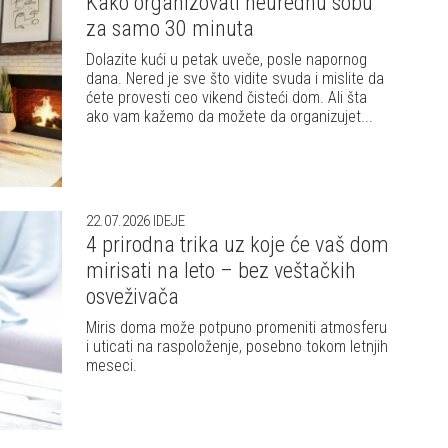
Kako organizovati neurednu sobu
za samo 30 minuta
Dolazite kući u petak uveče, posle napornog
dana. Nered je sve što vidite svuda i mislite da
ćete provesti ceo vikend čisteći dom. Ali šta
ako vam kažemo da možete da organizujet...
22.07.2026
IDEJE
4 prirodna trika uz koje će vaš dom
mirisati na leto – bez veštačkih
osveživača
Miris doma može potpuno promeniti atmosferu
i uticati na raspoloženje, posebno tokom letnjih
meseci.