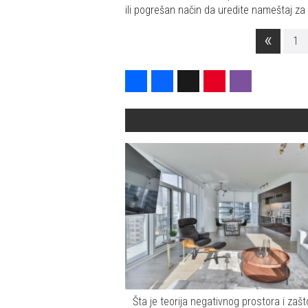
ili pogrešan način da uredite nameštaj za 
«
1
Share
Facebook
X
Pinterest
Viber
Šta je teorija negativnog prostora i zaš