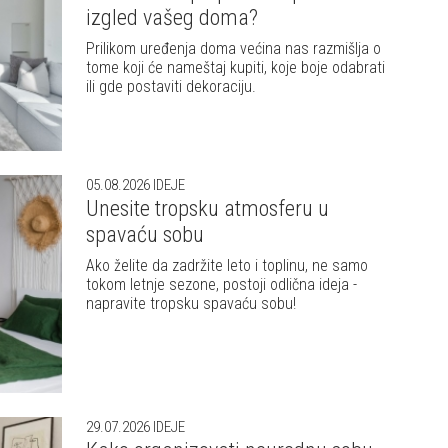
izgled vašeg doma?
Prilikom uređenja doma većina nas razmišlja o
tome koji će nameštaj kupiti, koje boje odabrati
ili gde postaviti dekoraciju.
05.08.2026
IDEJE
Unesite tropsku atmosferu u
spavaću sobu
Ako želite da zadržite leto i toplinu, ne samo
tokom letnje sezone, postoji odlična ideja -
napravite tropsku spavaću sobu!
29.07.2026
IDEJE