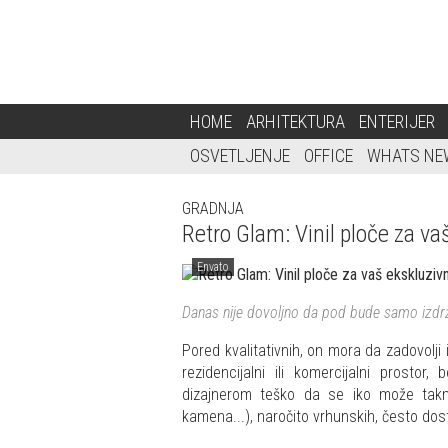
HOME
ARHITEKTURA
ENTERIJER
OSVETLJENJE
OFFICE
WHATS NE
GRADNJA
Retro Glam: Vinil ploče za vaš
Envato
Danas nije dovoljno da pod bude samo izdržl
Pored kvalitativnih, on mora da zadovolji
rezidencijalni ili komercijalni prost
dizajnerom teško da se iko može takmič
kamena...), naročito vrhunskih, često dos