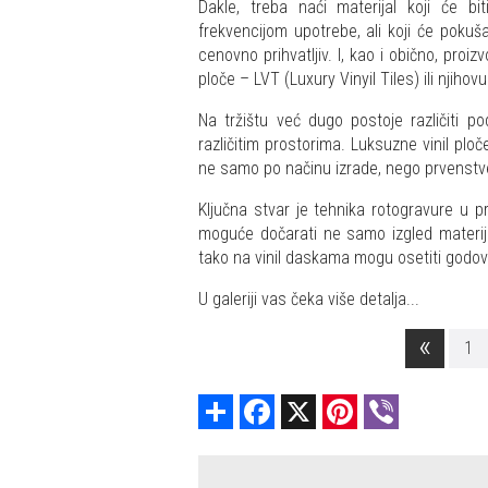
Dakle, treba naći materijal koji će bi
frekvencijom upotrebe, ali koji će pokuš
cenovno prihvatljiv. I, kao i obično, proi
ploče – LVT (Luxury Vinyil Tiles) ili njiho
Na tržištu već dugo postoje različiti p
različitim prostorima. Luksuzne vinil ploč
ne samo po načinu izrade, nego prvenstv
Ključna stvar je tehnika rotogravure u p
moguće dočarati ne samo izgled materijal
tako na vinil daskama mogu osetiti godovi 
U galeriji vas čeka više detalja...
«
1
Share
Facebook
X
Pinterest
Viber