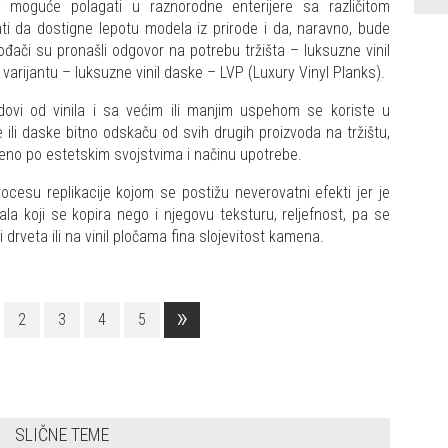
ti moguće polagati u raznorodne enterijere sa različitom
ati da dostigne lepotu modela iz prirode i da, naravno, bude
zvođači su pronašli odgovor na potrebu tržišta – luksuzne vinil
vu varijantu – luksuzne vinil daske – LVP (Luxury Vinyl Planks).
odovi od vinila i sa većim ili manjim uspehom se koriste u
e ili daske bitno odskaču od svih drugih proizvoda na tržištu,
eno po estetskim svojstvima i načinu upotrebe.
rocesu replikacije kojom se postižu neverovatni efekti jer je
a koji se kopira nego i njegovu teksturu, reljefnost, pa se
drveta ili na vinil pločama fina slojevitost kamena.
»
2
3
4
5
SLIČNE TEME