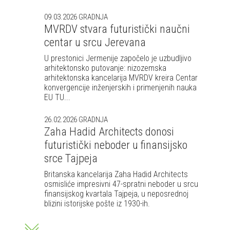
09.03.2026
GRADNJA
MVRDV stvara futuristički naučni
centar u srcu Jerevana
U prestonici Jermenije započelo je uzbudljivo
arhitektonsko putovanje: nizozemska
arhitektonska kancelarija MVRDV kreira Centar
konvergencije inženjerskih i primenjenih nauka
EU TU...
26.02.2026
GRADNJA
Zaha Hadid Architects donosi
futuristički neboder u finansijsko
srce Tajpeja
Britanska kancelarija Zaha Hadid Architects
osmisliće impresivni 47-spratni neboder u srcu
finansijskog kvartala Tajpeja, u neposrednoj
blizini istorijske pošte iz 1930-ih.