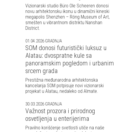
Vizionarski studio Büro Ole Scheeren donosi
novu arhitektonsku ikonu u dinamični kineski
megapolis Shenzhen – Róng Museum of Art,
smešten u vibrantnom distriktu Nanshan
District.
01.04.2026
GRADNJA
SOM donosi futuristički luksuz u
Alatau: dvospratne kule sa
panoramskim pogledom i urbanim
srcem grada
Prestižna međunarodna arhitektonska
kancelarija SOM potpisuje novi vizionarski
projekat u Alatau, nedaleko od Almate.
30.03.2026
GRADNJA
Važnost prozora i prirodnog
osvetljenja u enterijerima
Pravilno korišćenje svetlosti utiče na naše