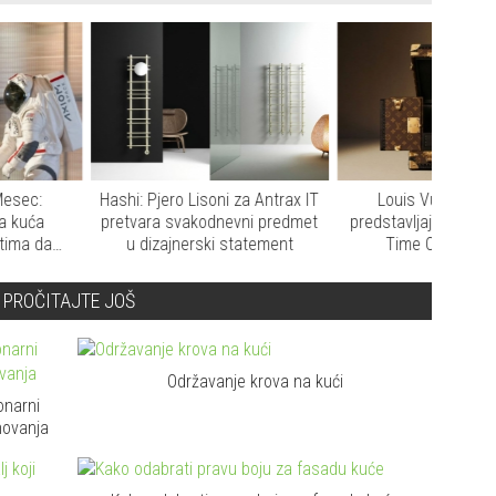
: Pjero Lisoni za Antrax IT
Louis Vuitton i UNICEF
Roch
vara svakodnevni predmet
predstavljaju jedinstveni Unity
Fran
 dizajnerski statement
Time Object Clock u
prv
humanitarnoj misiji
S
PROČITAJTE JOŠ
Održavanje krova na kući
onarni
novanja