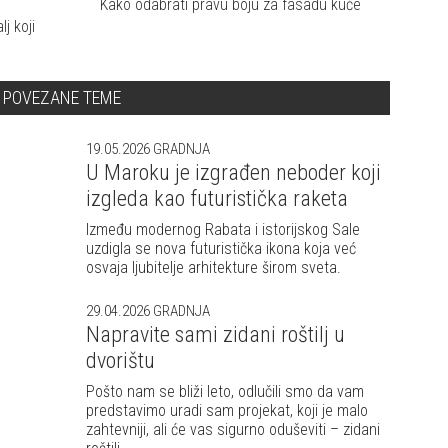
Kako odabrati pravu boju za fasadu kuće
j koji
POVEZANE TEME
19.05.2026
GRADNJA
U Maroku je izgrađen neboder koji
izgleda kao futuristička raketa
Između modernog Rabata i istorijskog Sale
uzdigla se nova futuristička ikona koja već
osvaja ljubitelje arhitekture širom sveta.
29.04.2026
GRADNJA
Napravite sami zidani roštilj u
dvorištu
Pošto nam se bliži leto, odlučili smo da vam
predstavimo uradi sam projekat, koji je malo
zahtevniji, ali će vas sigurno oduševiti – zidani