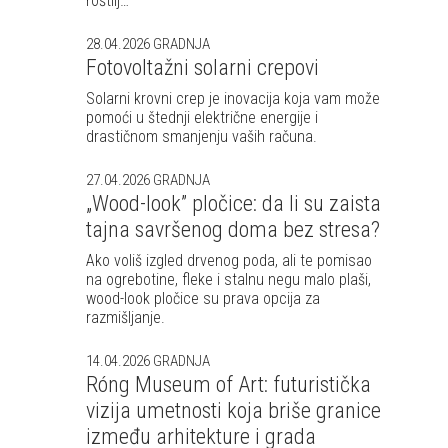
roštilj…
28.04.2026
GRADNJA
Fotovoltažni solarni crepovi
Solarni krovni crep je inovacija koja vam može
pomoći u štednji električne energije i
drastičnom smanjenju vaših računa.
27.04.2026
GRADNJA
„Wood-look” pločice: da li su zaista
tajna savršenog doma bez stresa?
Ako voliš izgled drvenog poda, ali te pomisao
na ogrebotine, fleke i stalnu negu malo plaši,
wood-look pločice su prava opcija za
razmišljanje.
14.04.2026
GRADNJA
Róng Museum of Art: futuristička
vizija umetnosti koja briše granice
između arhitekture i grada