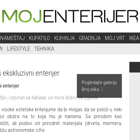
NAMEŠTAJ
KUPATILO
KUHINJA
GRADNJA
MOJ VRT
IKEA
W
LIFESTYLE
TEHNIKA
 ekskluzivni enterijer
Pogledajte galeriju
Broj slika:
5
jiv i otporan na habanje, on mora dobro da izgleda...
 i visoke estetske kriterijume da bi mogao da se položi u neki
or, bez obzira na to koja mu je namena. Sa prirodom kao
iti, ali podovi od prirodnih materijala (drveta, mermera,
tižu astronomske cifre.