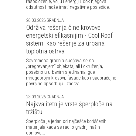
raspoloženje, volju i energiju, dok njegova
odsutnost može imati negativne posledice.
26.03.2026
GRADNJA
Održiva rešenja čine krovove
energetski efikasnijim - Cool Roof
sistemi kao rešenje za urbana
toplotna ostrva
Savremena gradnja suočava se sa
„pregrevanjem“ objekata, ali i okruženja,
posebno u urbanim sredinama, gde
mnogobrojni krovovi, fasade kao i saobraćajne
površine apsorbuju i zadrža...
23.03.2026
GRADNJA
Najkvalitetnije vrste šperploče na
tržištu
Šperploča je jedan od najčešće korišćenih
materijala kada se radi o gradnji naših
domova...