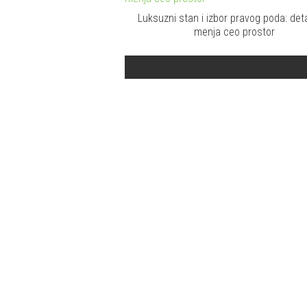
Luksuzni stan i izbor pravog poda: detal
menja ceo prostor