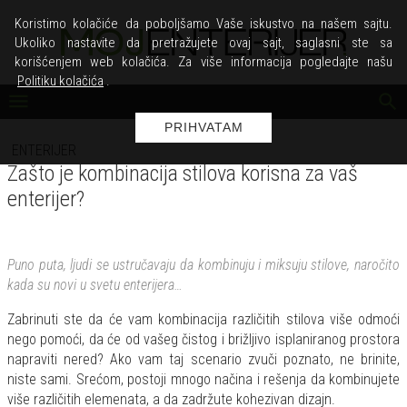
Koristimo kolačiće da poboljšamo Vaše iskustvo na našem sajtu.
Ukoliko nastavite da pretražujete ovaj sajt, saglasni ste sa
korišćenjem web kolačića. Za više informacija pogledajte našu
Politiku kolačića
.
PRIHVATAM
ENTERIJER
Zašto je kombinacija stilova korisna za vaš
enterijer?
Puno puta, ljudi se ustručavaju da kombinuju i miksuju stilove, naročito
kada su novi u svetu enterijera…
Zabrinuti ste da će vam kombinacija različitih stilova više odmoći
nego pomoći, da će od vašeg čistog i brižljivo isplaniranog prostora
napraviti nered? Ako vam taj scenario zvuči poznato, ne brinite,
niste sami. Srećom, postoji mnogo načina i rešenja da kombinujete
više različitih elemenata, a da zadržute kohezivan dizajn.