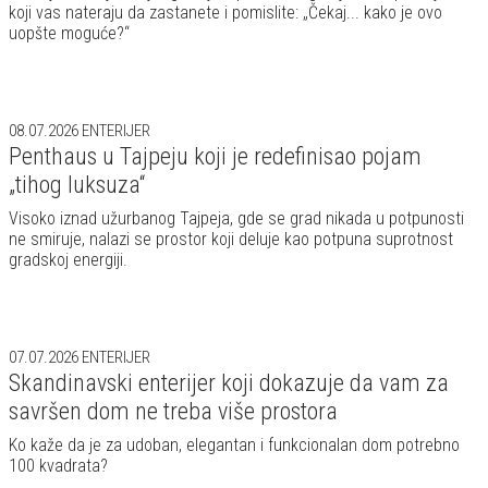
koji vas nateraju da zastanete i pomislite: „Čekaj... kako je ovo
uopšte moguće?“
08.07.2026
ENTERIJER
Penthaus u Tajpeju koji je redefinisao pojam
„tihog luksuza“
Visoko iznad užurbanog Tajpeja, gde se grad nikada u potpunosti
ne smiruje, nalazi se prostor koji deluje kao potpuna suprotnost
gradskoj energiji.
07.07.2026
ENTERIJER
Skandinavski enterijer koji dokazuje da vam za
savršen dom ne treba više prostora
Ko kaže da je za udoban, elegantan i funkcionalan dom potrebno
100 kvadrata?