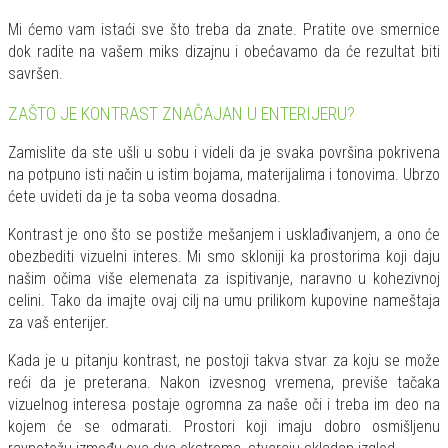
Mi ćemo vam istaći sve što treba da znate. Pratite ove smernice
dok radite na vašem miks dizajnu i obećavamo da će rezultat biti
savršen.
ZAŠTO JE KONTRAST ZNAČAJAN U ENTERIJERU?
Zamislite da ste ušli u sobu i videli da je svaka površina pokrivena
na potpuno isti način u istim bojama, materijalima i tonovima. Ubrzo
ćete uvideti da je ta soba veoma dosadna.
Kontrast je ono što se postiže mešanjem i usklađivanjem, a ono će
obezbediti vizuelni interes. Mi smo skloniji ka prostorima koji daju
našim očima više elemenata za ispitivanje, naravno u kohezivnoj
celini. Tako da imajte ovaj cilj na umu prilikom kupovine nameštaja
za vaš enterijer.
Kada je u pitanju kontrast, ne postoji takva stvar za koju se može
reći da je preterana. Nakon izvesnog vremena, previše tačaka
vizuelnog interesa postaje ogromna za naše oči i treba im deo na
kojem će se odmarati. Prostori koji imaju dobro osmišljenu