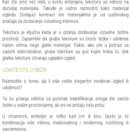
Kao što smo već rekli, u svetu enterijera, tekstura se odnosi na
doćivljaj materijala. Takođe je važno razmotriti kako materijal
izgleda. Dodajući kontrast tim materijalima je od suštinskog
značaja za dodavanje vizuelnog interesa.
Tekstura je ključna kada je u pitanju dodavanje vizuelne težine
prostoriji. Zapamtite da grube teksture su često teške i udobnije
našim očima, nego glatki materijali. Dakle, ako ste u potrazi za
oazom dobrodošlice, grube teksture su put kojim treba ići, dok
glatke teksture stvaraju uglađen izgled.
UZMITE STIL U OBZIR
Razmislite o tome, da li više volite elegantni moderan izgled ili
udobnost?
Ta su pitanja odlična za početak indetifikacije onoga što zaista
želite u vašim prostorijama, ali oni ne pričaju celu priču.
U stvarnosti, enterijer je retko kad crn ili beo, često je to
kombinacija više stilova, tradicioalnog i modernog, rustičnog ili
savremenog.