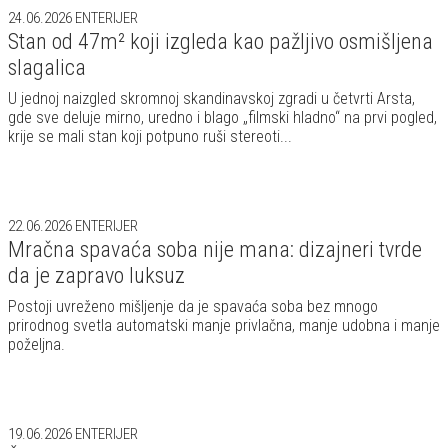
24.06.2026
ENTERIJER
Stan od 47m² koji izgleda kao pažljivo osmišljena
slagalica
U jednoj naizgled skromnoj skandinavskoj zgradi u četvrti Arsta,
gde sve deluje mirno, uredno i blago „filmski hladno“ na prvi pogled,
krije se mali stan koji potpuno ruši stereoti...
22.06.2026
ENTERIJER
Mračna spavaća soba nije mana: dizajneri tvrde
da je zapravo luksuz
Postoji uvreženo mišljenje da je spavaća soba bez mnogo
prirodnog svetla automatski manje privlačna, manje udobna i manje
poželjna.
19.06.2026
ENTERIJER