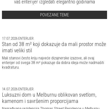
vaš enterijer izgledati elegantno godinama
POVEZANE TEME
17.07.2026
ENTERIJER
Stan od 38 m² koji dokazuje da mali prostor može
imati veliki stil
Mali stanovi često kriju najveće dizajnerske izazove, ali ovaj
enterijer od svega 38 m² pokazuje da dobra ideja može nadmašiti
kvadraturu.
14.07.2026
ENTERIJER
Luksuzni dom u Melburnu oblikovan svetlom,
kamenom i savršenim proporcijama
Nagrađivana rezidencija Thomas Street Residence u Melburnu