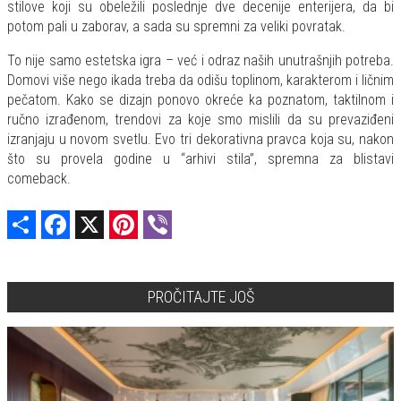
stilove koji su obeležili poslednje dve decenije enterijera, da bi
potom pali u zaborav, a sada su spremni za veliki povratak.
To nije samo estetska igra – već i odraz naših unutrašnjih potreba.
Domovi više nego ikada treba da odišu toplinom, karakterom i ličnim
pečatom. Kako se dizajn ponovo okreće ka poznatom, taktilnom i
ručno izrađenom, trendovi za koje smo mislili da su prevaziđeni
izranjaju u novom svetlu. Evo tri dekorativna pravca koja su, nakon
što su provela godine u “arhivi stila”, spremna za blistavi
comeback.
Share
Facebook
X
Pinterest
Viber
PROČITAJTE JOŠ