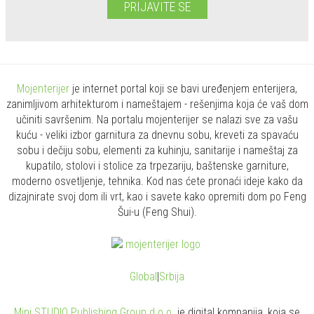
PRIJAVITE SE
Mojenterijer
je internet portal koji se bavi uređenjem enterijera,
zanimljivom arhitekturom i nameštajem - rešenjima koja će vaš dom
učiniti savršenim. Na portalu mojenterijer se nalazi sve za vašu
kuću - veliki izbor garnitura za dnevnu sobu, kreveti za spavaću
sobu i dečiju sobu, elementi za kuhinju, sanitarije i nameštaj za
kupatilo, stolovi i stolice za trpezariju, baštenske garniture,
moderno osvetljenje, tehnika. Kod nas ćete pronaći ideje kako da
dizajnirate svoj dom ili vrt, kao i savete kako opremiti dom po Feng
Šui-u (Feng Shui).
Global
|
Srbija
Mini STUDIO Publishing Group d.o.o.
je digital kompanija, koja se