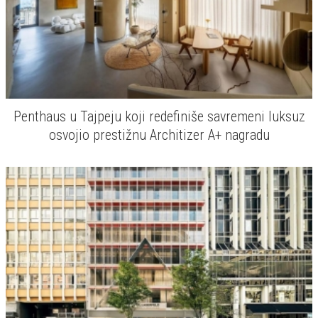
Penthaus u Tajpeju koji redefiniše savremeni luksuz
osvojio prestižnu Architizer A+ nagradu