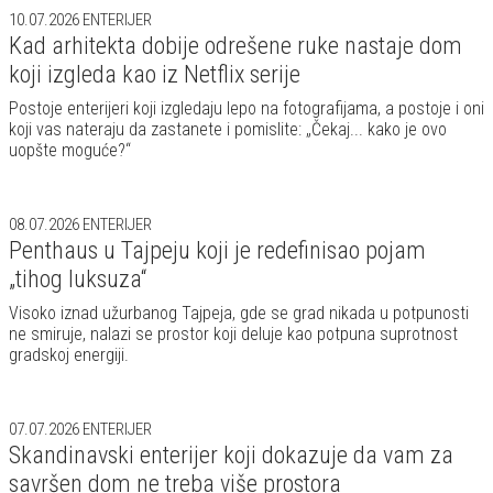
10.07.2026
ENTERIJER
Kad arhitekta dobije odrešene ruke nastaje dom
koji izgleda kao iz Netflix serije
Postoje enterijeri koji izgledaju lepo na fotografijama, a postoje i oni
koji vas nateraju da zastanete i pomislite: „Čekaj... kako je ovo
uopšte moguće?“
08.07.2026
ENTERIJER
Penthaus u Tajpeju koji je redefinisao pojam
„tihog luksuza“
Visoko iznad užurbanog Tajpeja, gde se grad nikada u potpunosti
ne smiruje, nalazi se prostor koji deluje kao potpuna suprotnost
gradskoj energiji.
07.07.2026
ENTERIJER
Skandinavski enterijer koji dokazuje da vam za
savršen dom ne treba više prostora