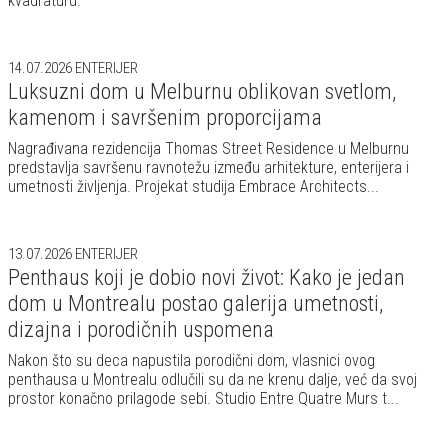
kvadraturu.
14.07.2026
ENTERIJER
Luksuzni dom u Melburnu oblikovan svetlom,
kamenom i savršenim proporcijama
Nagrađivana rezidencija Thomas Street Residence u Melburnu
predstavlja savršenu ravnotežu između arhitekture, enterijera i
umetnosti življenja. Projekat studija Embrace Architects...
13.07.2026
ENTERIJER
Penthaus koji je dobio novi život: Kako je jedan
dom u Montrealu postao galerija umetnosti,
dizajna i porodičnih uspomena
Nakon što su deca napustila porodični dom, vlasnici ovog
penthausa u Montrealu odlučili su da ne krenu dalje, već da svoj
prostor konačno prilagode sebi. Studio Entre Quatre Murs t...