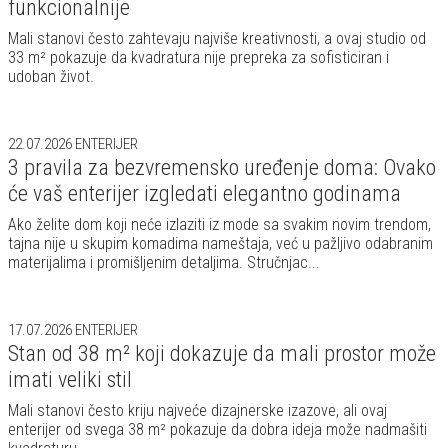
funkcionalnije
Mali stanovi često zahtevaju najviše kreativnosti, a ovaj studio od
33 m² pokazuje da kvadratura nije prepreka za sofisticiran i
udoban život.
22.07.2026
ENTERIJER
3 pravila za bezvremensko uređenje doma: Ovako
će vaš enterijer izgledati elegantno godinama
Ako želite dom koji neće izlaziti iz mode sa svakim novim trendom,
tajna nije u skupim komadima nameštaja, već u pažljivo odabranim
materijalima i promišljenim detaljima. Stručnjac...
17.07.2026
ENTERIJER
Stan od 38 m² koji dokazuje da mali prostor može
imati veliki stil
Mali stanovi često kriju najveće dizajnerske izazove, ali ovaj
enterijer od svega 38 m² pokazuje da dobra ideja može nadmašiti