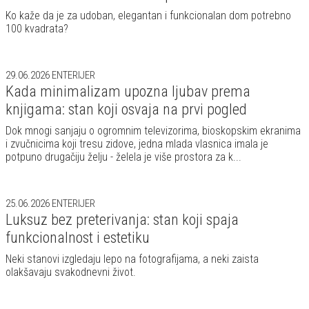
Ko kaže da je za udoban, elegantan i funkcionalan dom potrebno
100 kvadrata?
29.06.2026
ENTERIJER
Kada minimalizam upozna ljubav prema
knjigama: stan koji osvaja na prvi pogled
Dok mnogi sanjaju o ogromnim televizorima, bioskopskim ekranima
i zvučnicima koji tresu zidove, jedna mlada vlasnica imala je
potpuno drugačiju želju - želela je više prostora za k...
25.06.2026
ENTERIJER
Luksuz bez preterivanja: stan koji spaja
funkcionalnost i estetiku
Neki stanovi izgledaju lepo na fotografijama, a neki zaista
olakšavaju svakodnevni život.