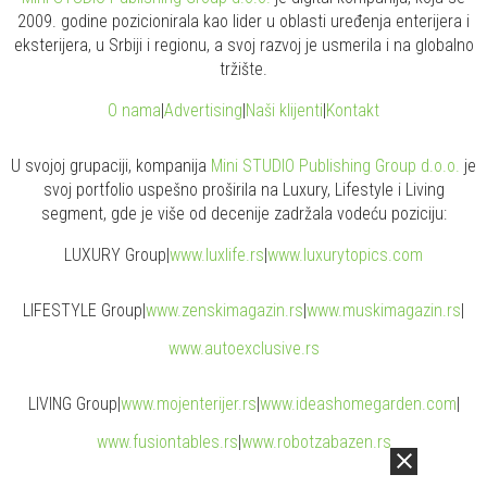
2009. godine pozicionirala kao lider u oblasti uređenja enterijera i
eksterijera, u Srbiji i regionu, a svoj razvoj je usmerila i na globalno
tržište.
O nama
|
Advertising
|
Naši klijenti
|
Kontakt
U svojoj grupaciji, kompanija
Mini STUDIO Publishing Group d.o.o.
je
svoj portfolio uspešno proširila na Luxury, Lifestyle i Living
segment, gde je više od decenije zadržala vodeću poziciju:
LUXURY Group
|
www.
luxlife
.rs
|
www.
luxurytopics
.com
LIFESTYLE Group
|
www.
zenski
magazin.rs
|
www.
muski
magazin.rs
|
www.
auto
exclusive.rs
LIVING Group
|
www.
moj
enterijer.rs
|
www.
ideas
homegarden.com
|
www.
fusiontables
.rs
|
www.
robotzabazen
.rs