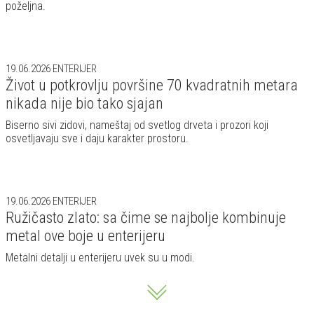
poželjna.
19.06.2026
ENTERIJER
Život u potkrovlju površine 70 kvadratnih metara
nikada nije bio tako sjajan
Biserno sivi zidovi, nameštaj od svetlog drveta i prozori koji
osvetljavaju sve i daju karakter prostoru.
19.06.2026
ENTERIJER
Ružičasto zlato: sa čime se najbolje kombinuje
metal ove boje u enterijeru
Metalni detalji u enterijeru uvek su u modi.