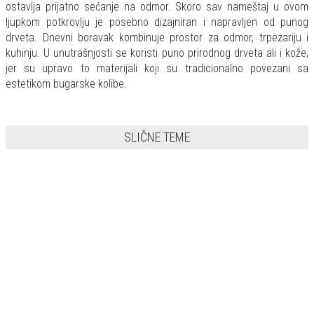
ostavlja prijatno sećanje na odmor. Skoro sav nameštaj u ovom
ljupkom potkrovlju je posebno dizajniran i napravljen od punog
drveta. Dnevni boravak kombinuje prostor za odmor, trpezariju i
kuhinju. U unutrašnjosti se koristi puno prirodnog drveta ali i kože,
jer su upravo to materijali koji su tradicionalno povezani sa
estetikom bugarske kolibe.
SLIČNE TEME