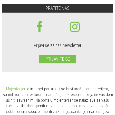
PRATITE NAS
Prijavi se za naš newsletter
PRIJAVITE SE
Mojenterijer
je internet portal koji se bavi uređenjem enterijera,
zanimljivom arhitekturom i nameštajem - rešenjima koja će vaš dom
učiniti savršenim. Na portalu mojenterijer se nalazi sve za vašu
kuću - veliki izbor garnitura za dnevnu sobu, kreveti za spavaću
sobu i dečiju sobu, elementi za kuhinju, sanitarije i nameštaj za