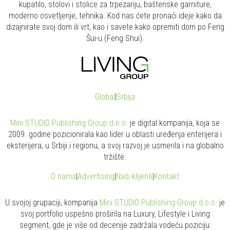
kupatilo, stolovi i stolice za trpezariju, baštenske garniture,
moderno osvetljenje, tehnika. Kod nas ćete pronaći ideje kako da
dizajnirate svoj dom ili vrt, kao i savete kako opremiti dom po Feng
Šui-u (Feng Shui).
Global
|
Srbija
Mini STUDIO Publishing Group d.o.o.
je digital kompanija, koja se
2009. godine pozicionirala kao lider u oblasti uređenja enterijera i
eksterijera, u Srbiji i regionu, a svoj razvoj je usmerila i na globalno
tržište.
O nama
|
Advertising
|
Naši klijenti
|
Kontakt
U svojoj grupaciji, kompanija
Mini STUDIO Publishing Group d.o.o.
je
svoj portfolio uspešno proširila na Luxury, Lifestyle i Living
segment, gde je više od decenije zadržala vodeću poziciju: