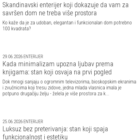
Skandinavski enterijer koji dokazuje da vam za
savršen dom ne treba više prostora
Ko kaže da je za udoban, elegantan i funkcionalan dom potrebno
100 kvadrata?
29.06.2026
ENTERIJER
Kada minimalizam upozna ljubav prema
knjigama: stan koji osvaja na prvi pogled
Dok mnogi sanjaju o ogromnim televizorima, bioskopskim ekranima
i zvučnicima koji tresu zidove, jedna mlada vlasnica imala je
potpuno drugačiju želju - želela je više prostora za k...
25.06.2026
ENTERIJER
Luksuz bez preterivanja: stan koji spaja
funkcionalnost i estetiku