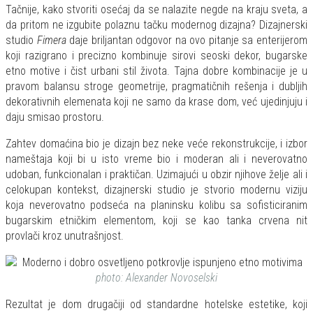
Tačnije, kako stvoriti osećaj da se nalazite negde na kraju sveta, a
da pritom ne izgubite polaznu tačku modernog dizajna? Dizajnerski
studio
Fimera
daje briljantan odgovor na ovo pitanje sa enterijerom
koji razigrano i precizno kombinuje sirovi seoski dekor, bugarske
etno motive i čist urbani stil života. Tajna dobre kombinacije je u
pravom balansu stroge geometrije, pragmatičnih rešenja i dubljih
dekorativnih elemenata koji ne samo da krase dom, već ujedinjuju i
daju smisao prostoru.
Zahtev domaćina bio je dizajn bez neke veće rekonstrukcije, i izbor
nameštaja koji bi u isto vreme bio i moderan ali i neverovatno
udoban, funkcionalan i praktičan. Uzimajući u obzir njihove želje ali i
celokupan kontekst, dizajnerski studio je stvorio modernu viziju
koja neverovatno podseća na planinsku kolibu sa sofisticiranim
bugarskim etničkim elementom, koji se kao tanka crvena nit
provlači kroz unutrašnjost.
photo: Alexander Novoselski
Rezultat je dom drugačiji od standardne hotelske estetike, koji