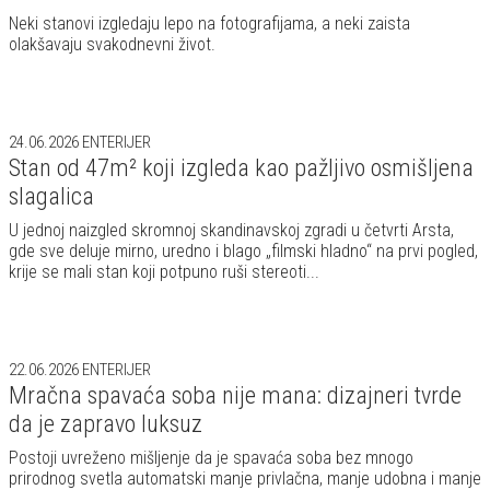
Neki stanovi izgledaju lepo na fotografijama, a neki zaista
olakšavaju svakodnevni život.
24.06.2026
ENTERIJER
Stan od 47m² koji izgleda kao pažljivo osmišljena
slagalica
U jednoj naizgled skromnoj skandinavskoj zgradi u četvrti Arsta,
gde sve deluje mirno, uredno i blago „filmski hladno“ na prvi pogled,
krije se mali stan koji potpuno ruši stereoti...
22.06.2026
ENTERIJER
Mračna spavaća soba nije mana: dizajneri tvrde
da je zapravo luksuz
Postoji uvreženo mišljenje da je spavaća soba bez mnogo
prirodnog svetla automatski manje privlačna, manje udobna i manje