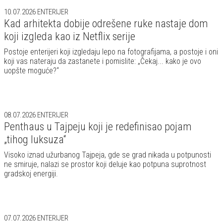
10.07.2026
ENTERIJER
Kad arhitekta dobije odrešene ruke nastaje dom
koji izgleda kao iz Netflix serije
Postoje enterijeri koji izgledaju lepo na fotografijama, a postoje i oni
koji vas nateraju da zastanete i pomislite: „Čekaj... kako je ovo
uopšte moguće?“
08.07.2026
ENTERIJER
Penthaus u Tajpeju koji je redefinisao pojam
„tihog luksuza“
Visoko iznad užurbanog Tajpeja, gde se grad nikada u potpunosti
ne smiruje, nalazi se prostor koji deluje kao potpuna suprotnost
gradskoj energiji.
07.07.2026
ENTERIJER