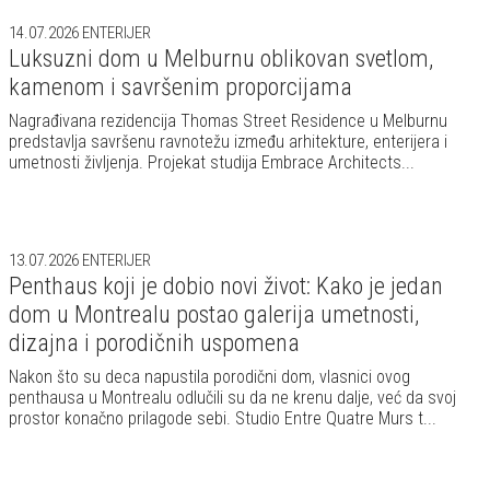
14.07.2026
ENTERIJER
Luksuzni dom u Melburnu oblikovan svetlom,
kamenom i savršenim proporcijama
Nagrađivana rezidencija Thomas Street Residence u Melburnu
predstavlja savršenu ravnotežu između arhitekture, enterijera i
umetnosti življenja. Projekat studija Embrace Architects...
13.07.2026
ENTERIJER
Penthaus koji je dobio novi život: Kako je jedan
dom u Montrealu postao galerija umetnosti,
dizajna i porodičnih uspomena
Nakon što su deca napustila porodični dom, vlasnici ovog
penthausa u Montrealu odlučili su da ne krenu dalje, već da svoj
prostor konačno prilagode sebi. Studio Entre Quatre Murs t...