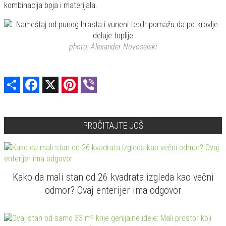
kombinacija boja i materijala.
photo: Alexander Novoselski
Share
Facebook
X
Pinterest
Viber
PROČITAJTE JOŠ
Kako da mali stan od 26 kvadrata izgleda kao večni
odmor? Ovaj enterijer ima odgovor