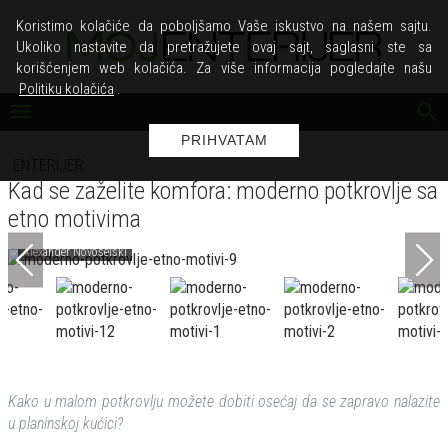
Koristimo kolačiće da poboljšamo Vaše iskustvo na našem sajtu.
Ukoliko nastavite da pretražujete ovaj sajt, saglasni ste sa
korišćenjem web kolačića. Za više informacija pogledajte našu
Politiku kolačića
.
PRIHVATAM
ENTERIJER
Kad se zaželite komfora: moderno potkrovlje sa
etno motivima
Alexander Novoselski
Kako u malom potkrovlju možete dobiti osećaj da se zapravo nalazite
u planinskoj kućici?