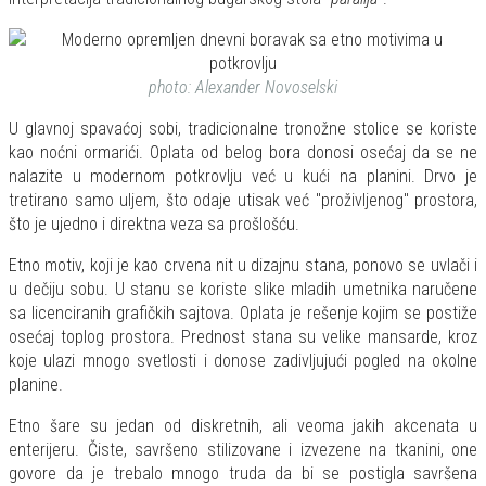
photo: Alexander Novoselski
U glavnoj spavaćoj sobi, tradicionalne tronožne stolice se koriste
kao noćni ormarići. Oplata od belog bora donosi osećaj da se ne
nalazite u modernom potkrovlju već u kući na planini. Drvo je
tretirano samo uljem, što odaje utisak već "proživljenog" prostora,
što je ujedno i direktna veza sa prošlošću.
Etno motiv, koji je kao crvena nit u dizajnu stana, ponovo se uvlači i
u dečiju sobu. U stanu se koriste slike mladih umetnika naručene
sa licenciranih grafičkih sajtova. Oplata je rešenje kojim se postiže
osećaj toplog prostora. Prednost stana su velike mansarde, kroz
koje ulazi mnogo svetlosti i donose zadivljujući pogled na okolne
planine.
Etno šare su jedan od diskretnih, ali veoma jakih akcenata u
enterijeru. Čiste, savršeno stilizovane i izvezene na tkanini, one
govore da je trebalo mnogo truda da bi se postigla savršena