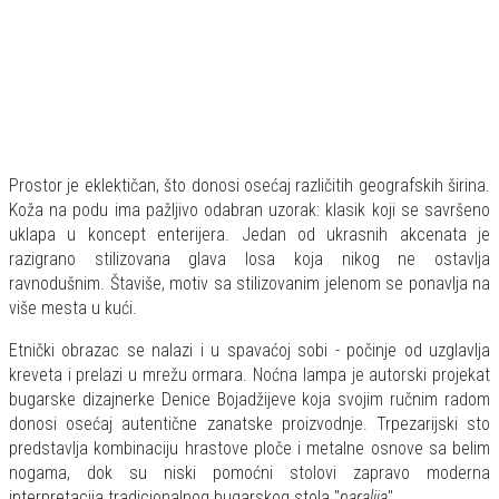
Prostor je eklektičan, što donosi osećaj različitih geografskih širina.
Koža na podu ima pažljivo odabran uzorak: klasik koji se savršeno
uklapa u koncept enterijera. Jedan od ukrasnih akcenata je
razigrano stilizovana glava losa koja nikog ne ostavlja
ravnodušnim. Štaviše, motiv sa stilizovanim jelenom se ponavlja na
više mesta u kući.
Etnički obrazac se nalazi i u spavaćoj sobi - počinje od uzglavlja
kreveta i prelazi u mrežu ormara. Noćna lampa je autorski projekat
bugarske dizajnerke Denice Bojadžijeve koja svojim ručnim radom
donosi osećaj autentične zanatske proizvodnje. Trpezarijski sto
predstavlja kombinaciju hrastove ploče i metalne osnove sa belim
nogama, dok su niski pomoćni stolovi zapravo moderna
interpretacija tradicionalnog bugarskog stola "
paralija
".