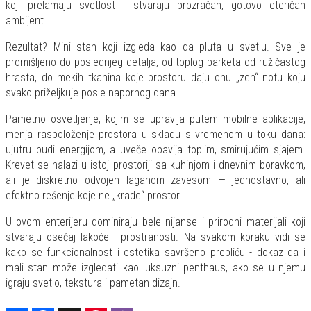
koji prelamaju svetlost i stvaraju prozračan, gotovo eteričan
ambijent.
Rezultat? Mini stan koji izgleda kao da pluta u svetlu. Sve je
promišljeno do poslednjeg detalja, od toplog parketa od ružičastog
hrasta, do mekih tkanina koje prostoru daju onu „zen“ notu koju
svako priželjkuje posle napornog dana.
Pametno osvetljenje, kojim se upravlja putem mobilne aplikacije,
menja raspoloženje prostora u skladu s vremenom u toku dana:
ujutru budi energijom, a uveče obavija toplim, smirujućim sjajem.
Krevet se nalazi u istoj prostoriji sa kuhinjom i dnevnim boravkom,
ali je diskretno odvojen laganom zavesom — jednostavno, ali
efektno rešenje koje ne „krade“ prostor.
U ovom enterijeru dominiraju bele nijanse i prirodni materijali koji
stvaraju osećaj lakoće i prostranosti. Na svakom koraku vidi se
kako se funkcionalnost i estetika savršeno prepliću - dokaz da i
mali stan može izgledati kao luksuzni penthaus, ako se u njemu
igraju svetlo, tekstura i pametan dizajn.