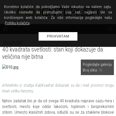
Koristimo kolačiće da poboljšamo Vaše iskustvo na našem sajtu.
Ukoliko nastavite da pretražujete ovaj sajt, saglasni ste sa
korišćenjem web kolačića. Za više informacija pogledajte našu
Politiku kolačića
.
PRIHVATAM
ENTERIJER
40 kvadrata svetlosti: stan koji dokazuje da
veličina nije bitna
Pogledajte galeriju
Broj slika:
16
Arhitektke iz studija KubKvadrat dokazale su da i mali prostori mogu
imati veliku harizmu.
Njihov zadatak bio je da od svega 40 kvadrata naprave oazu mira i
svetlosti, mesto koje odiše lakoćom, toplinom i besprekornim
stilom. Umesto klasičnih zidova, odlučili su se za staklene blokove