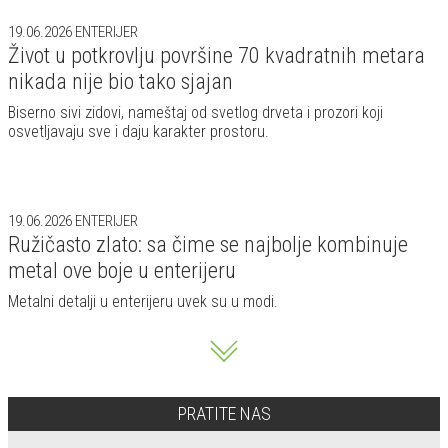
19.06.2026
ENTERIJER
Život u potkrovlju površine 70 kvadratnih metara
nikada nije bio tako sjajan
Biserno sivi zidovi, nameštaj od svetlog drveta i prozori koji
osvetljavaju sve i daju karakter prostoru.
19.06.2026
ENTERIJER
Ružičasto zlato: sa čime se najbolje kombinuje
metal ove boje u enterijeru
Metalni detalji u enterijeru uvek su u modi.
PRATITE NAS