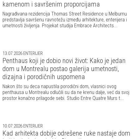
kamenom i savršenim proporcijama
Nagrađivana rezidencija Thomas Street Residence u Melburnu
predstavlja savršenu ravnotežu između arhitekture, enterijera i
umetnosti življenja. Projekat studija Embrace Architects...
13.07.2026
ENTERIJER
Penthaus koji je dobio novi život: Kako je jedan
dom u Montrealu postao galerija umetnosti,
dizajna i porodičnih uspomena
Nakon što su deca napustila porodični dom, vlasnici ovog
penthausa u Montrealu odlučili su da ne krenu dalje, već da svoj
prostor konačno prilagode sebi. Studio Entre Quatre Murs t...
10.07.2026
ENTERIJER
Kad arhitekta dobije odrešene ruke nastaje dom