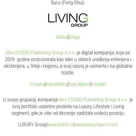
Šui-u (Feng Shui).
Global
|
Srbija
Mini STUDIO Publishing Group d.o.o.
je digital kompanija, koja se
2009. godine pozicionirala kao lider u oblasti uređenja enterijera i
eksterijera, u Srbiji i regionu, a svoj razvoj je usmerila i na globalno
tržište.
O nama
|
Advertising
|
Naši klijenti
|
Kontakt
U svojoj grupaciji, kompanija
Mini STUDIO Publishing Group d.o.o.
je
svoj portfolio uspešno proširila na Luxury, Lifestyle i Living
segment, gde je više od decenije zadržala vodeću poziciju:
LUXURY Group
|
www.
luxlife
.rs
|
www.
luxurytopics
.com