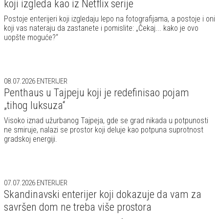
koji izgleda kao iz Netflix serije
Postoje enterijeri koji izgledaju lepo na fotografijama, a postoje i oni
koji vas nateraju da zastanete i pomislite: „Čekaj... kako je ovo
uopšte moguće?“
08.07.2026
ENTERIJER
Penthaus u Tajpeju koji je redefinisao pojam
„tihog luksuza“
Visoko iznad užurbanog Tajpeja, gde se grad nikada u potpunosti
ne smiruje, nalazi se prostor koji deluje kao potpuna suprotnost
gradskoj energiji.
07.07.2026
ENTERIJER
Skandinavski enterijer koji dokazuje da vam za
savršen dom ne treba više prostora