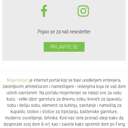
Prijavi se za naš newsletter
PRIJAVITE SE
Mojenterijer
je internet portal koji se bavi uređenjem enterijera,
zanimljivom arhitekturom i nameštajem - rešenjima koja će vaš dom
učiniti savršenim. Na portalu mojenterijer se nalazi sve za vašu
kuću - veliki izbor garnitura za dnevnu sobu, kreveti za spavaću
sobu i dečiju sobu, elementi za kuhinju, sanitarije i nameštaj za
kupatilo, stolovi i stolice za trpezariju, baštenske garniture,
moderno osvetljenje, tehnika. Kod nas ćete pronaći ideje kako da
dizajnirate svoj dom ili vrt, kao i savete kako opremiti dom po Feng