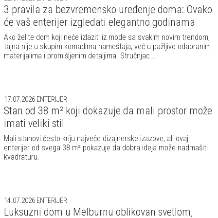
3 pravila za bezvremensko uređenje doma: Ovako
će vaš enterijer izgledati elegantno godinama
Ako želite dom koji neće izlaziti iz mode sa svakim novim trendom,
tajna nije u skupim komadima nameštaja, već u pažljivo odabranim
materijalima i promišljenim detaljima. Stručnjac...
17.07.2026
ENTERIJER
Stan od 38 m² koji dokazuje da mali prostor može
imati veliki stil
Mali stanovi često kriju najveće dizajnerske izazove, ali ovaj
enterijer od svega 38 m² pokazuje da dobra ideja može nadmašiti
kvadraturu.
14.07.2026
ENTERIJER
Luksuzni dom u Melburnu oblikovan svetlom,