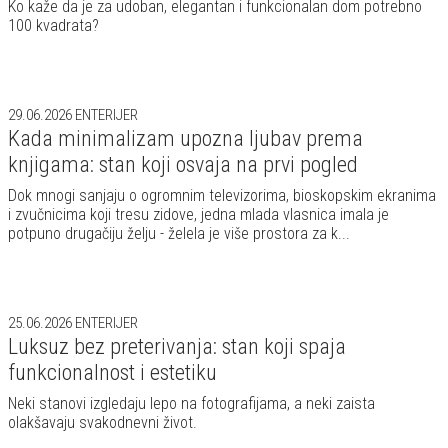
Ko kaže da je za udoban, elegantan i funkcionalan dom potrebno
100 kvadrata?
29.06.2026
ENTERIJER
Kada minimalizam upozna ljubav prema
knjigama: stan koji osvaja na prvi pogled
Dok mnogi sanjaju o ogromnim televizorima, bioskopskim ekranima
i zvučnicima koji tresu zidove, jedna mlada vlasnica imala je
potpuno drugačiju želju - želela je više prostora za k...
25.06.2026
ENTERIJER
Luksuz bez preterivanja: stan koji spaja
funkcionalnost i estetiku
Neki stanovi izgledaju lepo na fotografijama, a neki zaista
olakšavaju svakodnevni život.