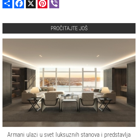
Share
Facebook
X
Pinterest
Viber
PROČITAJTE JOŠ
Armani ulazi u svet luksuznih stanova i predstavlja