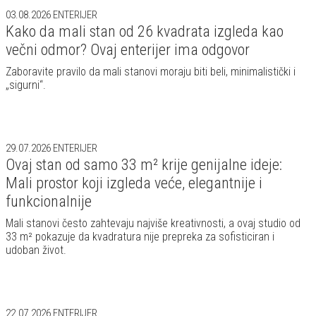
03.08.2026
ENTERIJER
Kako da mali stan od 26 kvadrata izgleda kao
večni odmor? Ovaj enterijer ima odgovor
Zaboravite pravilo da mali stanovi moraju biti beli, minimalistički i
„sigurni“.
29.07.2026
ENTERIJER
Ovaj stan od samo 33 m² krije genijalne ideje:
Mali prostor koji izgleda veće, elegantnije i
funkcionalnije
Mali stanovi često zahtevaju najviše kreativnosti, a ovaj studio od
33 m² pokazuje da kvadratura nije prepreka za sofisticiran i
udoban život.
22.07.2026
ENTERIJER