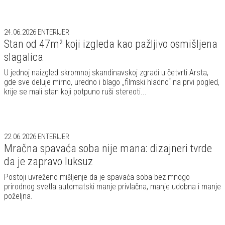
24.06.2026
ENTERIJER
Stan od 47m² koji izgleda kao pažljivo osmišljena
slagalica
U jednoj naizgled skromnoj skandinavskoj zgradi u četvrti Arsta,
gde sve deluje mirno, uredno i blago „filmski hladno“ na prvi pogled,
krije se mali stan koji potpuno ruši stereoti...
22.06.2026
ENTERIJER
Mračna spavaća soba nije mana: dizajneri tvrde
da je zapravo luksuz
Postoji uvreženo mišljenje da je spavaća soba bez mnogo
prirodnog svetla automatski manje privlačna, manje udobna i manje
poželjna.