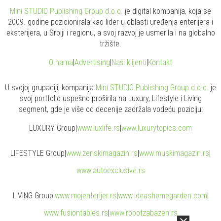
Mini STUDIO Publishing Group d.o.o.
je digital kompanija, koja se
2009. godine pozicionirala kao lider u oblasti uređenja enterijera i
eksterijera, u Srbiji i regionu, a svoj razvoj je usmerila i na globalno
tržište.
O nama
|
Advertising
|
Naši klijenti
|
Kontakt
U svojoj grupaciji, kompanija
Mini STUDIO Publishing Group d.o.o.
je
svoj portfolio uspešno proširila na Luxury, Lifestyle i Living
segment, gde je više od decenije zadržala vodeću poziciju:
LUXURY Group
|
www.
luxlife
.rs
|
www.
luxurytopics
.com
LIFESTYLE Group
|
www.
zenski
magazin.rs
|
www.
muski
magazin.rs
|
www.
auto
exclusive.rs
LIVING Group
|
www.
moj
enterijer.rs
|
www.
ideas
homegarden.com
|
www.
fusiontables
.rs
|
www.
robotzabazen
.rs