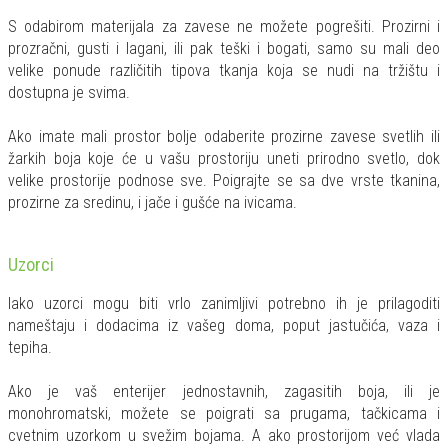
S odabirom materijala za zavese ne možete pogrešiti. Prozirni i
prozračni, gusti i lagani, ili pak teški i bogati, samo su mali deo
velike ponude različitih tipova tkanja koja se nudi na tržištu i
dostupna je svima.
Ako imate mali prostor bolje odaberite prozirne zavese svetlih ili
žarkih boja koje će u vašu prostoriju uneti prirodno svetlo, dok
velike prostorije podnose sve. Poigrajte se sa dve vrste tkanina,
prozirne za sredinu, i jače i gušće na ivicama.
Uzorci
Iako uzorci mogu biti vrlo zanimljivi potrebno ih je prilagoditi
nameštaju i dodacima iz vašeg doma, poput jastučića, vaza i
tepiha.
Ako je vaš enterijer jednostavnih, zagasitih boja, ili je
monohromatski, možete se poigrati sa prugama, tačkicama i
cvetnim uzorkom u svežim bojama. A ako prostorijom već vlada