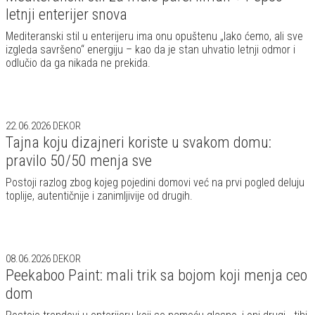
letnji enterijer snova
Mediteranski stil u enterijeru ima onu opuštenu „lako ćemo, ali sve
izgleda savršeno“ energiju – kao da je stan uhvatio letnji odmor i
odlučio da ga nikada ne prekida.
22.06.2026
DEKOR
Tajna koju dizajneri koriste u svakom domu:
pravilo 50/50 menja sve
Postoji razlog zbog kojeg pojedini domovi već na prvi pogled deluju
toplije, autentičnije i zanimljivije od drugih.
08.06.2026
DEKOR
Peekaboo Paint: mali trik sa bojom koji menja ceo
dom