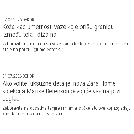
02.07.2026
DEKOR
Koža kao umetnost: vaze koje brišu granicu
između tela i dizajna
Zaboravite na ideju da su vaze samo krhki keramički predmeti koji
stoje na polici i “glume estetiku”.
01.07.2026
DEKOR
Ako volite luksuzne detalje, nova Zara Home
kolekcija Marise Berenson osvojiće vas na prvi
pogled
Zaboravite na dosadne tanjire i minimalističke stolove koji izgledaju
kao da niko nikada nije seo za njih.