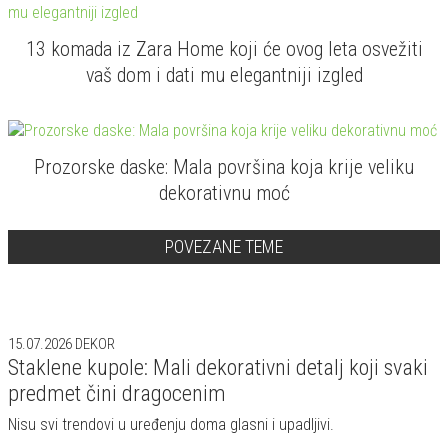
13 komada iz Zara Home koji će ovog leta osvežiti
vaš dom i dati mu elegantniji izgled
Prozorske daske: Mala površina koja krije veliku
dekorativnu moć
POVEZANE TEME
15.07.2026
DEKOR
Staklene kupole: Mali dekorativni detalj koji svaki
predmet čini dragocenim
Nisu svi trendovi u uređenju doma glasni i upadljivi.