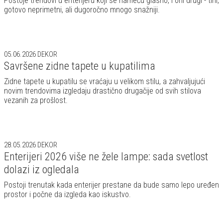
Postoje trendovi u enterijeru koji se nameću glasno, i oni drugi - tihi,
gotovo neprimetni, ali dugoročno mnogo snažniji.
05.06.2026
DEKOR
Savršene zidne tapete u kupatilima
Zidne tapete u kupatilu se vraćaju u velikom stilu, a zahvaljujući
novim trendovima izgledaju drastično drugačije od svih stilova
vezanih za prošlost.
28.05.2026
DEKOR
Enterijeri 2026 više ne žele lampe: sada svetlost
dolazi iz ogledala
Postoji trenutak kada enterijer prestane da bude samo lepo uređen
prostor i počne da izgleda kao iskustvo.