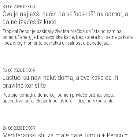
30.06.2026
DEKOR
Ovo je najlakši način da se “odseliš” na odmor, a
da ne izađeš iz kuće
Tropical Decor je basically životna prečica do “stalno sam na
odmoru” energije bez avionske karte, bez kofera koji se ne zatvara
i bez onog momenta povratka u realnost u ponedeljak...
26.06.2026
DEKOR
Jastuci su novi nakit doma, a evo kako da ih
pravilno koristite
Postoje komadi u domu koji odmah privlače pažnju, poput
upečatljive sofe, elegantnog lustera ili dizajnerskog stola.
24.06.2026
DEKOR
Mediteranski stil za male pare: limun + Pepco =