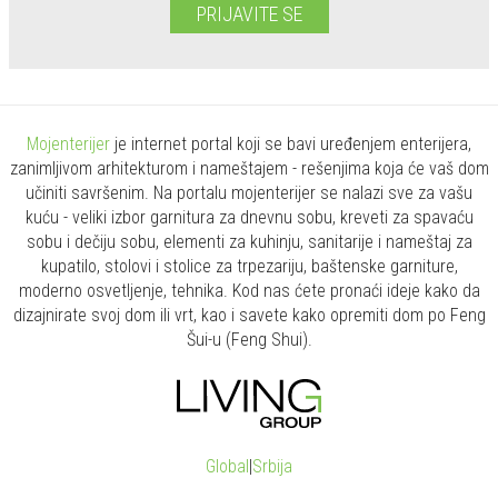
PRIJAVITE SE
Mojenterijer
je internet portal koji se bavi uređenjem enterijera,
zanimljivom arhitekturom i nameštajem - rešenjima koja će vaš dom
učiniti savršenim. Na portalu mojenterijer se nalazi sve za vašu
kuću - veliki izbor garnitura za dnevnu sobu, kreveti za spavaću
sobu i dečiju sobu, elementi za kuhinju, sanitarije i nameštaj za
kupatilo, stolovi i stolice za trpezariju, baštenske garniture,
moderno osvetljenje, tehnika. Kod nas ćete pronaći ideje kako da
dizajnirate svoj dom ili vrt, kao i savete kako opremiti dom po Feng
Šui-u (Feng Shui).
Global
|
Srbija