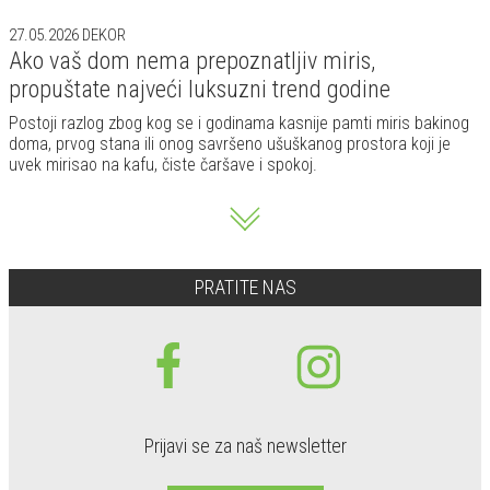
27.05.2026
DEKOR
Ako vaš dom nema prepoznatljiv miris,
propuštate najveći luksuzni trend godine
Postoji razlog zbog kog se i godinama kasnije pamti miris bakinog
doma, prvog stana ili onog savršeno ušuškanog prostora koji je
uvek mirisao na kafu, čiste čaršave i spokoj.
PRATITE NAS
Prijavi se za naš newsletter