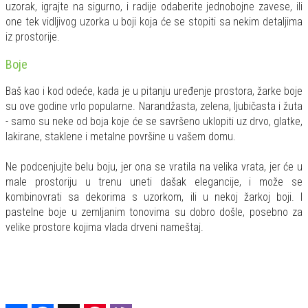
uzorak, igrajte na sigurno, i radije odaberite jednobojne zavese, ili
one tek vidljivog uzorka u boji koja će se stopiti sa nekim detaljima
iz prostorije.
Boje
Baš kao i kod odeće, kada je u pitanju uređenje prostora, žarke boje
su ove godine vrlo popularne. Narandžasta, zelena, ljubičasta i žuta
- samo su neke od boja koje će se savršeno uklopiti uz drvo, glatke,
lakirane, staklene i metalne površine u vašem domu.
Ne podcenjujte belu boju, jer ona se vratila na velika vrata, jer će u
male prostoriju u trenu uneti dašak elegancije, i može se
kombinovrati sa dekorima s uzorkom, ili u nekoj žarkoj boji. I
pastelne boje u zemljanim tonovima su dobro došle, posebno za
velike prostore kojima vlada drveni nameštaj.