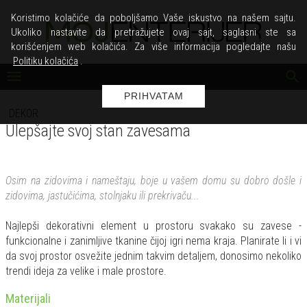
Koristimo kolačiće da poboljšamo Vaše iskustvo na našem sajtu.
Ukoliko nastavite da pretražujete ovaj sajt, saglasni ste sa
korišćenjem web kolačića. Za više informacija pogledajte našu
Politiku kolačića
.
PRIHVATAM
DEKOR
Ulepšajte svoj stan zavesama
Osim na zidovima i nameštaju, boje u vašem domu su dobro došle i
zidovima, jastučićima, stolnjaku ili prekrivaču...
Najlepši dekorativni element u prostoru svakako su zavese -
funkcionalne i zanimljive tkanine čijoj igri nema kraja. Planirate li i vi
da svoj prostor osvežite jednim takvim detaljem, donosimo nekoliko
trendi ideja za velike i male prostore.
Materijali