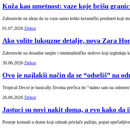
Koža kao umetnost: vaze koje brišu granic
Zaboravite na ideju da su vaze samo krhki keramički predmeti koji stoj
01.07.2026
Dekor
Ako volite luksuzne detalje, nova Zara Ho
Zaboravite na dosadne tanjire i minimalističke stolove koji izgledaju k
30.06.2026
Dekor
Ovo je najlakši način da se “odseliš” na od
Tropical Decor je basically životna prečica do “stalno sam na odmoru”
26.06.2026
Dekor
Jastuci su novi nakit doma, a evo kako da i
Postoje komadi u domu koji odmah privlače pažnju, poput upečatljive so