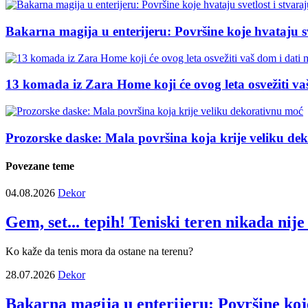
Bakarna magija u enterijeru: Površine koje hvataju s
13 komada iz Zara Home koji će ovog leta osvežiti vaš
Prozorske daske: Mala površina koja krije veliku de
Povezane teme
04.08.2026
Dekor
Gem, set... tepih! Teniski teren nikada nij
Ko kaže da tenis mora da ostane na terenu?
28.07.2026
Dekor
Bakarna magija u enterijeru: Površine koje