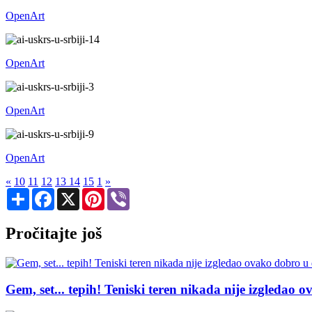
OpenArt
OpenArt
OpenArt
OpenArt
«
10
11
12
13
14
15
1
»
Share
Facebook
X
Pinterest
Viber
Pročitajte još
Gem, set... tepih! Teniski teren nikada nije izgledao