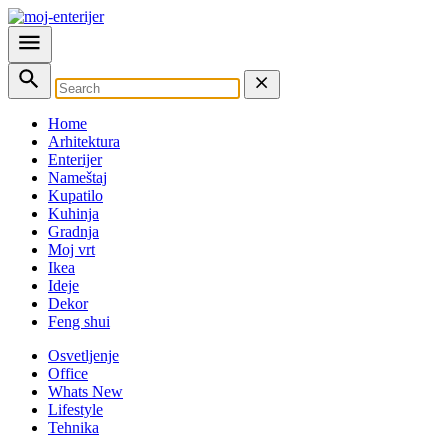
Home
Arhitektura
Enterijer
Nameštaj
Kupatilo
Kuhinja
Gradnja
Moj vrt
Ikea
Ideje
Dekor
Feng shui
Osvetljenje
Office
Whats New
Lifestyle
Tehnika