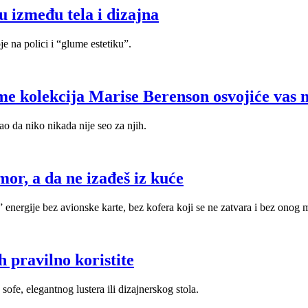
u između tela i dizajna
e na polici i “glume estetiku”.
me kolekcija Marise Berenson osvojiće vas n
ao da niko nikada nije seo za njih.
mor, a da ne izađeš iz kuće
 energije bez avionske karte, bez kofera koji se ne zatvara i bez onog 
h pravilno koristite
fe, elegantnog lustera ili dizajnerskog stola.