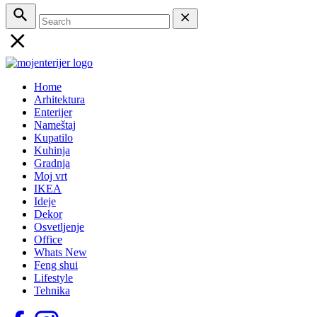
Home
Arhitektura
Enterijer
Nameštaj
Kupatilo
Kuhinja
Gradnja
Moj vrt
IKEA
Ideje
Dekor
Osvetljenje
Office
Whats New
Feng shui
Lifestyle
Tehnika