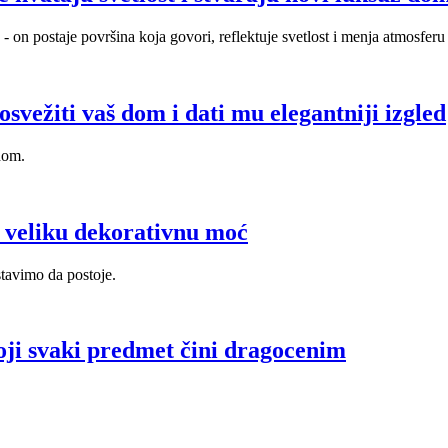
- on postaje površina koja govori, reflektuje svetlost i menja atmosfer
svežiti vaš dom i dati mu elegantniji izgled
dom.
e veliku dekorativnu moć
stavimo da postoje.
koji svaki predmet čini dragocenim