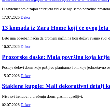
U savremenom dizajnu enterijera zid više nije samo pozadina prostora 
17.07.2026
Dekor
13 komada iz Zara Home koji će ovog leta o
Leto ima poseban način da promeni način na koji doživljavamo svoj 
16.07.2026
Dekor
Prozorske daske: Mala površina koja krij
Postoje delovi doma koje pažljivo planiramo i oni koje jednostavno o
15.07.2026
Dekor
Staklene kupole: Mali dekorativni detalj 
Nisu svi trendovi u uređenju doma glasni i upadljivi.
02.07.2026
Dekor