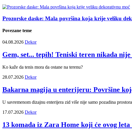
Prozorske daske: Mala površina koja krije veliku de
Povezane teme
04.08.2026
Dekor
Gem, set... tepih! Teniski teren nikada nij
Ko kaže da tenis mora da ostane na terenu?
28.07.2026
Dekor
Bakarna magija u enterijeru: Površine koje
U savremenom dizajnu enterijera zid više nije samo pozadina prostora 
17.07.2026
Dekor
13 komada iz Zara Home koji će ovog leta o