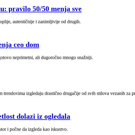
u: pravilo 50/50 menja sve
lije, autentičnije i zanimljivije od drugih.
menja ceo dom
, gotovo neprimetni, ali dugoročno mnogo snažniji.
im trendovima izgledaju drastično drugačije od svih stilova vezanih za pr
tlost dolazi iz ogledala
tor i počne da izgleda kao iskustvo.