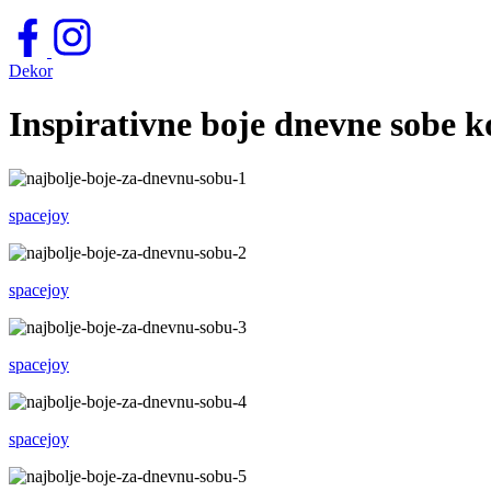
Dekor
Inspirativne boje dnevne sobe k
spacejoy
spacejoy
spacejoy
spacejoy