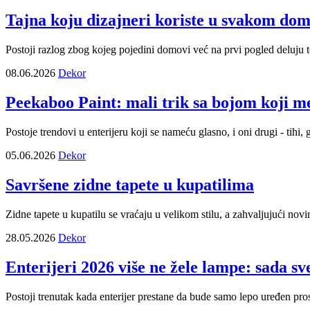
Tajna koju dizajneri koriste u svakom dom
Postoji razlog zbog kojeg pojedini domovi već na prvi pogled deluju top
08.06.2026
Dekor
Peekaboo Paint: mali trik sa bojom koji 
Postoje trendovi u enterijeru koji se nameću glasno, i oni drugi - tihi
05.06.2026
Dekor
Savršene zidne tapete u kupatilima
Zidne tapete u kupatilu se vraćaju u velikom stilu, a zahvaljujući nov
28.05.2026
Dekor
Enterijeri 2026 više ne žele lampe: sada sve
Postoji trenutak kada enterijer prestane da bude samo lepo uređen pros