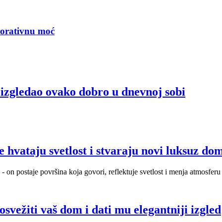
korativnu moć
e izgledao ovako dobro u dnevnoj sobi
 hvataju svetlost i stvaraju novi luksuz do
- on postaje površina koja govori, reflektuje svetlost i menja atmosfer
svežiti vaš dom i dati mu elegantniji izgled