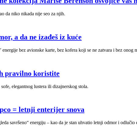
me kolekcija Marise Berenson osvojiće vas n
ao da niko nikada nije seo za njih.
mor, a da ne izađeš iz kuće
 energije bez avionske karte, bez kofera koji se ne zatvara i bez onog 
h pravilno koristite
fe, elegantnog lustera ili dizajnerskog stola.
co = letnji enterijer snova
gleda savršeno“ energiju – kao da je stan uhvatio letnji odmor i odlučio