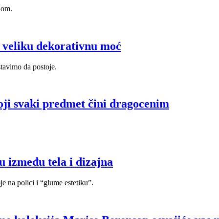
dom.
e veliku dekorativnu moć
stavimo da postoje.
koji svaki predmet čini dragocenim
u između tela i dizajna
e na polici i “glume estetiku”.