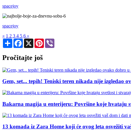
spacejoy
spacejoy
«
1
2
3
4
5
6
»
Share
Facebook
X
Pinterest
Viber
Pročitajte još
Gem, set... tepih! Teniski teren nikada nije izgledao
Bakarna magija u enterijeru: Površine koje hvataju s
13 komada iz Zara Home koji će ovog leta osvežiti vaš