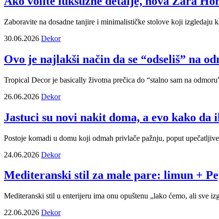
Ako volite luksuzne detalje, nova Zara Ho
Zaboravite na dosadne tanjire i minimalističke stolove koji izgledaju k
30.06.2026
Dekor
Ovo je najlakši način da se “odseliš” na od
Tropical Decor je basically životna prečica do “stalno sam na odmoru”
26.06.2026
Dekor
Jastuci su novi nakit doma, a evo kako da i
Postoje komadi u domu koji odmah privlače pažnju, poput upečatljive so
24.06.2026
Dekor
Mediteranski stil za male pare: limun + Pep
Mediteranski stil u enterijeru ima onu opuštenu „lako ćemo, ali sve iz
22.06.2026
Dekor