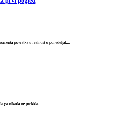
a prvi pogled
momenta povratka u realnost u ponedeljak...
 da ga nikada ne prekida.