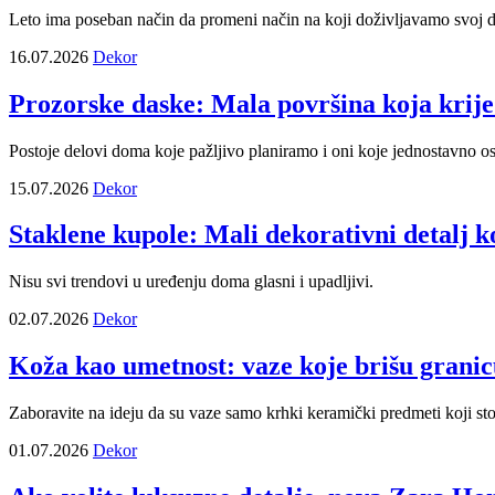
Leto ima poseban način da promeni način na koji doživljavamo svoj 
16.07.2026
Dekor
Prozorske daske: Mala površina koja krij
Postoje delovi doma koje pažljivo planiramo i oni koje jednostavno o
15.07.2026
Dekor
Staklene kupole: Mali dekorativni detalj 
Nisu svi trendovi u uređenju doma glasni i upadljivi.
02.07.2026
Dekor
Koža kao umetnost: vaze koje brišu granic
Zaboravite na ideju da su vaze samo krhki keramički predmeti koji stoj
01.07.2026
Dekor