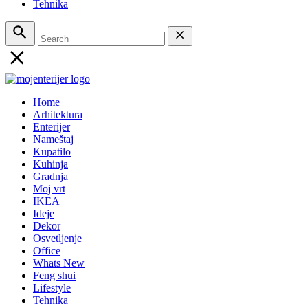
Tehnika
Home
Arhitektura
Enterijer
Nameštaj
Kupatilo
Kuhinja
Gradnja
Moj vrt
IKEA
Ideje
Dekor
Osvetljenje
Office
Whats New
Feng shui
Lifestyle
Tehnika