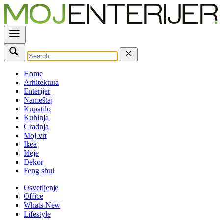
Home
Arhitektura
Enterijer
Nameštaj
Kupatilo
Kuhinja
Gradnja
Moj vrt
Ikea
Ideje
Dekor
Feng shui
Osvetljenje
Office
Whats New
Lifestyle