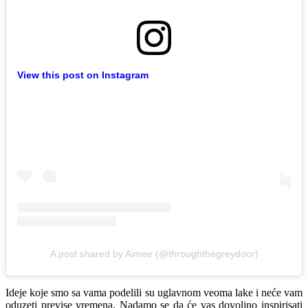
View this post on Instagram
A post shared by Aimee (@throughthegreydoor)
Ideje koje smo sa vama podelili su uglavnom veoma lake i neće vam
oduzeti previse vremena. Nadamo se da će vas dovoljno inspirisati