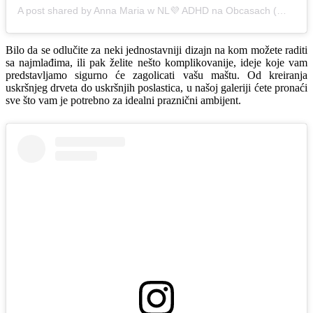
A post shared by Anna Maria w NL💜 ADHD na Obcasach (@annamaria_adhd)
Bilo da se odlučite za neki jednostavniji dizajn na kom možete raditi
sa najmlađima, ili pak želite nešto komplikovanije, ideje koje vam
predstavljamo sigurno će zagolicati vašu maštu. Od kreiranja
uskršnjeg drveta do uskršnjih poslastica, u našoj galeriji ćete pronaći
sve što vam je potrebno za idealni praznični ambijent.