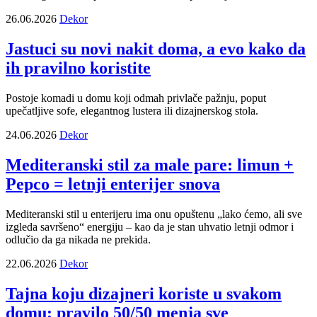
26.06.2026
Dekor
Jastuci su novi nakit doma, a evo kako da
ih pravilno koristite
Postoje komadi u domu koji odmah privlače pažnju, poput
upečatljive sofe, elegantnog lustera ili dizajnerskog stola.
24.06.2026
Dekor
Mediteranski stil za male pare: limun +
Pepco = letnji enterijer snova
Mediteranski stil u enterijeru ima onu opuštenu „lako ćemo, ali sve
izgleda savršeno“ energiju – kao da je stan uhvatio letnji odmor i
odlučio da ga nikada ne prekida.
22.06.2026
Dekor
Tajna koju dizajneri koriste u svakom
domu: pravilo 50/50 menja sve