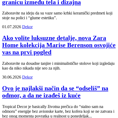
granicu između tela i dizajna
Zaboravite na ideju da su vaze samo krhki keramički predmeti koji
stoje na polici i “glume estetiku”.
01.07.2026
Dekor
Ako volite luksuzne detalje, nova Zara
Home kolekcija Marise Berenson osvojiće
vas na prvi pogled
Zaboravite na dosadne tanjire i minimalističke stolove koji izgledaju
kao da niko nikada nije seo za njih.
30.06.2026
Dekor
Ovo je najlakši način da se “odseliš” na
odmor, a da ne izađeš iz kuće
Tropical Decor je basically životna prečica do “stalno sam na
odmoru” energije bez avionske karte, bez kofera koji se ne zatvara i
bez onog momenta povratka u realnost u ponedeljak...