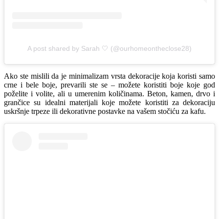
A post shared by Sarah 🤍 (@ourhomeontheclose28)
Ako ste mislili da je minimalizam vrsta dekoracije koja koristi samo
crne i bele boje, prevarili ste se – možete koristiti boje koje god
poželite i volite, ali u umerenim količinama. Beton, kamen, drvo i
grančice su idealni materijali koje možete koristiti za dekoraciju
uskršnje trpeze ili dekorativne postavke na vašem stočiću za kafu.