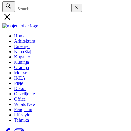
Home
Arhitektura
Enterijer
Nameštaj
Kupatilo
Kuhinja
Gradnja
Moj vrt
IKEA
Ideje
Dekor
Osvetljenje
Office
Whats New
Feng shui
Lifestyle
Tehnika