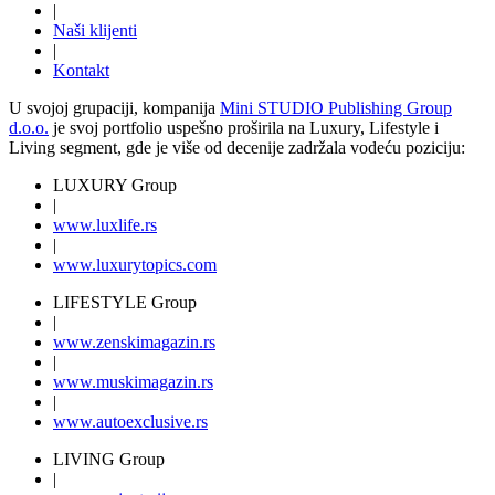
|
Naši klijenti
|
Kontakt
U svojoj grupaciji, kompanija
Mini STUDIO Publishing Group
d.o.o.
je svoj portfolio uspešno proširila na Luxury, Lifestyle i
Living segment, gde je više od decenije zadržala vodeću poziciju:
LUXURY Group
|
www.
luxlife
.rs
|
www.
luxurytopics
.com
LIFESTYLE Group
|
www.
zenski
magazin.rs
|
www.
muski
magazin.rs
|
www.
auto
exclusive.rs
LIVING Group
|