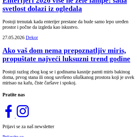
Enterijeri 2026 više ne žele lampe: sada
svetlost dolazi iz ogledala
Postoji trenutak kada enterijer prestane da bude samo lepo uređen
prostor i počne da izgleda kao iskustvo.
27.05.2026
Dekor
Ako vaš dom nema prepoznatljiv miris,
propuštate najveći luksuzni trend godine
Postoji razlog zbog kog se i godinama kasnije pamti miris bakinog
doma, prvog stana ili onog savršeno ušuškanog prostora koji je uvek
mirisao na kafu, čiste čaršave i spokoj.
Pratite nas
Prijavi se za naš newsletter
Prijavite se