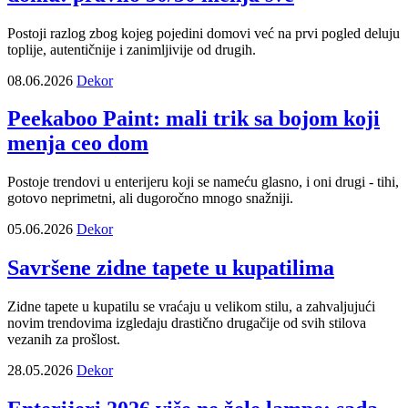
Postoji razlog zbog kojeg pojedini domovi već na prvi pogled deluju
toplije, autentičnije i zanimljivije od drugih.
08.06.2026
Dekor
Peekaboo Paint: mali trik sa bojom koji
menja ceo dom
Postoje trendovi u enterijeru koji se nameću glasno, i oni drugi - tihi,
gotovo neprimetni, ali dugoročno mnogo snažniji.
05.06.2026
Dekor
Savršene zidne tapete u kupatilima
Zidne tapete u kupatilu se vraćaju u velikom stilu, a zahvaljujući
novim trendovima izgledaju drastično drugačije od svih stilova
vezanih za prošlost.
28.05.2026
Dekor