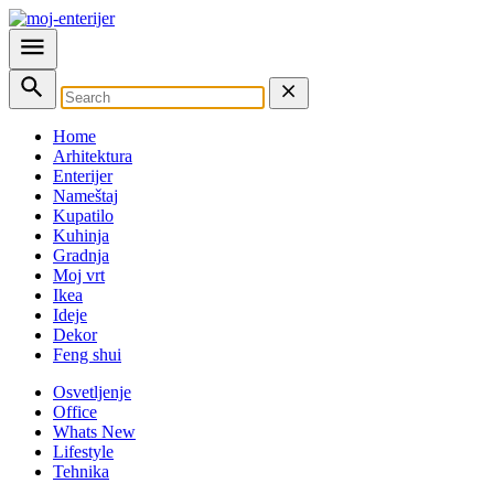
Home
Arhitektura
Enterijer
Nameštaj
Kupatilo
Kuhinja
Gradnja
Moj vrt
Ikea
Ideje
Dekor
Feng shui
Osvetljenje
Office
Whats New
Lifestyle
Tehnika