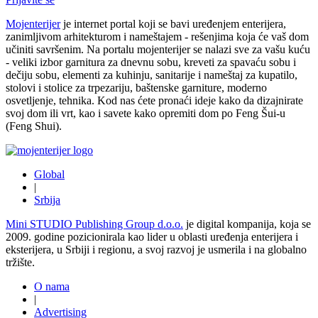
Mojenterijer
je internet portal koji se bavi uređenjem enterijera,
zanimljivom arhitekturom i nameštajem - rešenjima koja će vaš dom
učiniti savršenim. Na portalu mojenterijer se nalazi sve za vašu kuću
- veliki izbor garnitura za dnevnu sobu, kreveti za spavaću sobu i
dečiju sobu, elementi za kuhinju, sanitarije i nameštaj za kupatilo,
stolovi i stolice za trpezariju, baštenske garniture, moderno
osvetljenje, tehnika. Kod nas ćete pronaći ideje kako da dizajnirate
svoj dom ili vrt, kao i savete kako opremiti dom po Feng Šui-u
(Feng Shui).
Global
|
Srbija
Mini STUDIO Publishing Group d.o.o.
je digital kompanija, koja se
2009. godine pozicionirala kao lider u oblasti uređenja enterijera i
eksterijera, u Srbiji i regionu, a svoj razvoj je usmerila i na globalno
tržište.
O nama
|
Advertising