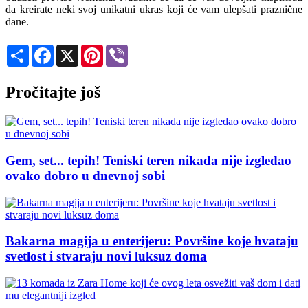
da kreirate neki svoj unikatni ukras koji će vam ulepšati praznične
dane.
Share
Facebook
X
Pinterest
Viber
Pročitajte još
Gem, set... tepih! Teniski teren nikada nije izgledao
ovako dobro u dnevnoj sobi
Bakarna magija u enterijeru: Površine koje hvataju
svetlost i stvaraju novi luksuz doma