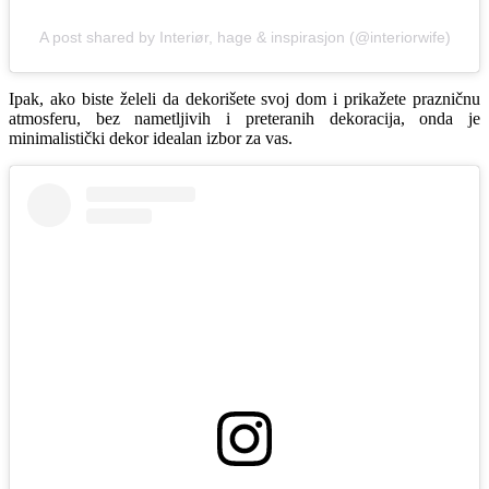
A post shared by Interiør, hage & inspirasjon (@interiorwife)
Ipak, ako biste želeli da dekorišete svoj dom i prikažete prazničnu
atmosferu, bez nametljivih i preteranih dekoracija, onda je
minimalistički dekor idealan izbor za vas.