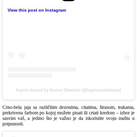
View this post on Instagram
A post shared by Amora Silvestre (@lojamorasilvestre)
Crno-bela jaja sa različitim dezenima, citatima, štrasom, trakama,
prekrivena farbom po kojoj možete pisati ili crtati kredom – izbor je
sasvim vaš, a jedino što je važno je da iskoristite svoju maštu u
potpunosti.