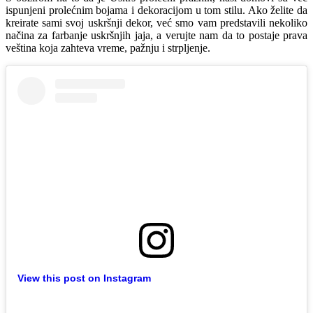
ispunjeni prolećnim bojama i dekoracijom u tom stilu. Ako želite da
kreirate sami svoj uskršnji dekor, već smo vam predstavili nekoliko
načina za farbanje uskršnjih jaja, a verujte nam da to postaje prava
veština koja zahteva vreme, pažnju i strpljenje.
View this post on Instagram