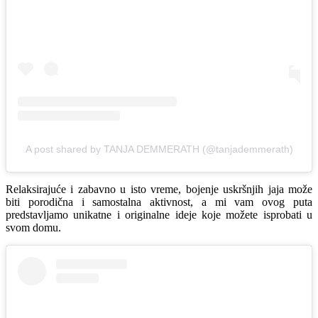
A post shared by TANJA DEMMERATH (@tanjademmerath)
Relaksirajuće i zabavno u isto vreme, bojenje uskršnjih jaja može
biti porodična i samostalna aktivnost, a mi vam ovog puta
predstavljamo unikatne i originalne ideje koje možete isprobati u
svom domu.