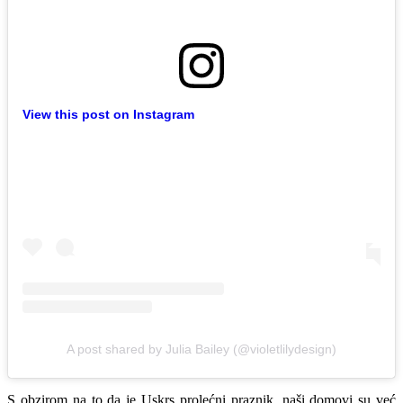
View this post on Instagram
A post shared by Julia Bailey (@violetlilydesign)
S obzirom na to da je Uskrs prolećni praznik, naši domovi su već