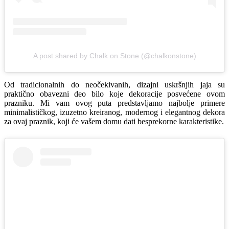
A post shared by Chalk on Stone (@chalkonstone)
Od tradicionalnih do neočekivanih, dizajni uskršnjih jaja su
praktično obavezni deo bilo koje dekoracije posvećene ovom
prazniku. Mi vam ovog puta predstavljamo najbolje primere
minimalističkog, izuzetno kreiranog, modernog i elegantnog dekora
za ovaj praznik, koji će vašem domu dati besprekorne karakteristike.