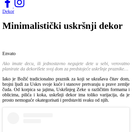
Dekor
Minimalistički uskršnji dekor
Envato
Ako imate decu, ili jednostavno negujete dete u sebi, verovatno
planirate da dekorišete svoj dom za predstojeće uskršnje praznike…
Iako je Božić tradicionalno praznik za koji se ukrašava čitav dom,
brojni ljudi za Uskrs svoje kuće i stanove pretvaraju u prave zemlje
čuda. Od korpica sa jajima, Uskršnjeg Zeke u različitim formama i
oblicima, pilića i koka, uskršnji dekor ima toliko varijacija, da je
prosto nemoguće okategorisati i predstaviti svaku od njih.