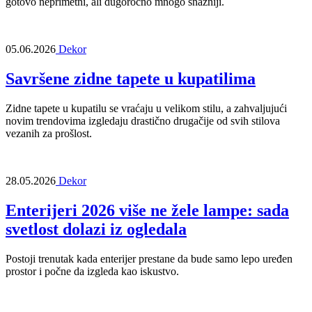
gotovo neprimetni, ali dugoročno mnogo snažniji.
05.06.2026
Dekor
Savršene zidne tapete u kupatilima
Zidne tapete u kupatilu se vraćaju u velikom stilu, a zahvaljujući
novim trendovima izgledaju drastično drugačije od svih stilova
vezanih za prošlost.
28.05.2026
Dekor
Enterijeri 2026 više ne žele lampe: sada
svetlost dolazi iz ogledala
Postoji trenutak kada enterijer prestane da bude samo lepo uređen
prostor i počne da izgleda kao iskustvo.