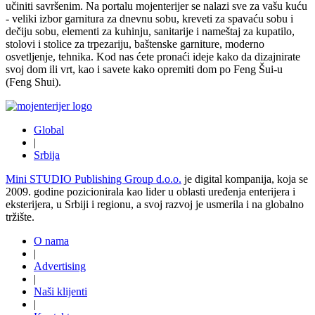
učiniti savršenim. Na portalu mojenterijer se nalazi sve za vašu kuću
- veliki izbor garnitura za dnevnu sobu, kreveti za spavaću sobu i
dečiju sobu, elementi za kuhinju, sanitarije i nameštaj za kupatilo,
stolovi i stolice za trpezariju, baštenske garniture, moderno
osvetljenje, tehnika. Kod nas ćete pronaći ideje kako da dizajnirate
svoj dom ili vrt, kao i savete kako opremiti dom po Feng Šui-u
(Feng Shui).
Global
|
Srbija
Mini STUDIO Publishing Group d.o.o.
je digital kompanija, koja se
2009. godine pozicionirala kao lider u oblasti uređenja enterijera i
eksterijera, u Srbiji i regionu, a svoj razvoj je usmerila i na globalno
tržište.
O nama
|
Advertising
|
Naši klijenti
|