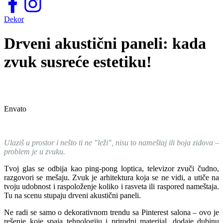
Dekor
Drveni akustični paneli: kada
zvuk susreće estetiku!
Envato
Ulaziš u prostor i nešto ti ne "leži", nisu to nameštaj ili boja zidova –
problem je u zvuku.
Tvoj glas se odbija kao ping-pong loptica, televizor zvuči čudno,
razgovori se mešaju. Zvuk je arhitektura koja se ne vidi, a utiče na
tvoju udobnost i raspoloženje koliko i rasveta ili raspored nameštaja.
Tu na scenu stupaju drveni akustični paneli.
Ne radi se samo o dekorativnom trendu sa Pinterest salona – ovo je
rešenje koje spaja tehnologiju i prirodni materijal, dodaje dubinu