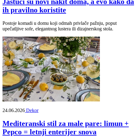
Jastuci su novi nakit doma, a evo kako da
ih pravilno koristite
Postoje komadi u domu koji odmah privlače pažnju, poput
upečatljive sofe, elegantnog lustera ili dizajnerskog stola.
24.06.2026
Dekor
Mediteranski stil za male pare: limun +
Pepco = letnji enterijer snova