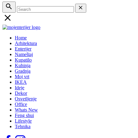
Home
Arhitektura
Enterijer
Nameštaj
Kupatilo
Kuhinja
Gradnja
Moj vrt
IKEA
Ideje
Dekor
Osvetljenje
Office
Whats New
Feng shui
Lifestyle
Tehnika