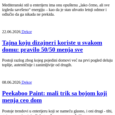
Mediteranski stil u enterijeru ima onu opuštenu „lako ćemo, ali sve
izgleda savršeno“ energiju – kao da je stan uhvatio letnji odmor i
odlučio da ga nikada ne prekida.
22.06.2026
Dekor
Tajna koju dizajneri koriste u svakom
domu: pravilo 50/50 menja sve
Postoji razlog zbog kojeg pojedini domovi već na prvi pogled deluju
toplije, autentičnije i zanimljivije od drugih.
08.06.2026
Dekor
Peekaboo Paint: mali trik sa bojom koji
menja ceo dom
Postoje trendovi u enterijeru koji se nameću glasno, i oni drugi - tihi,