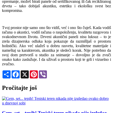
opremanje, možeš birati panele od sertifikovanog ili čak recikliranog
drveta – tako dobijaš akustiku, estetiku i ekološku svest bez
kompromisa.
Tvoj prostor nije samo ono što vidiš, već i ono što čuješ. Kada vodiš
računa o akustici, vodiš računa o raspoloženju, kvalitetu razgovora i
svakodnevnom životu. Drveni akustični paneli nisu luksuz – to je
zrela dizajnerska odluka koja pokazuje da razmišljaš o prostoru
holistički. Ako već ulažeš u dobru rasvetu, kvalitetne materijale i
nameštaj sa karakterom, akustika je sledeći korak. Nije potrebno da
svoj dom pretvoriš u studio za snimanje – dovoljno je da zvuči
onako kako zaslužuje. I da uživaš u prostoru koji te grli i vizuelno i
zvučno.
Share
Facebook
X
Pinterest
Viber
Pročitajte još
Gem, set... tepih! Teniski teren nikada nije izgledao