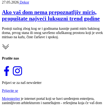
27.05.2026
Dekor
Ako vaš dom nema prepoznatljiv miris,
propuštate najveći luksuzni trend godine
Postoji razlog zbog kog se i godinama kasnije pamti miris bakinog
doma, prvog stana ili onog savršeno ušuškanog prostora koji je uvek
mirisao na kafu, čiste čaršave i spokoj.
Pratite nas
Prijavi se za naš newsletter
Prijavite se
Mojenterijer
je internet portal koji se bavi uređenjem enterijera,
zanimljivom arhitekturom i nameštajem - rešenjima koja će vaš dom