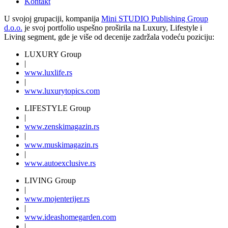
Kontakt
U svojoj grupaciji, kompanija
Mini STUDIO Publishing Group
d.o.o.
je svoj portfolio uspešno proširila na Luxury, Lifestyle i
Living segment, gde je više od decenije zadržala vodeću poziciju:
LUXURY Group
|
www.
luxlife
.rs
|
www.
luxurytopics
.com
LIFESTYLE Group
|
www.
zenski
magazin.rs
|
www.
muski
magazin.rs
|
www.
auto
exclusive.rs
LIVING Group
|
www.
moj
enterijer.rs
|
www.
ideas
homegarden.com
|