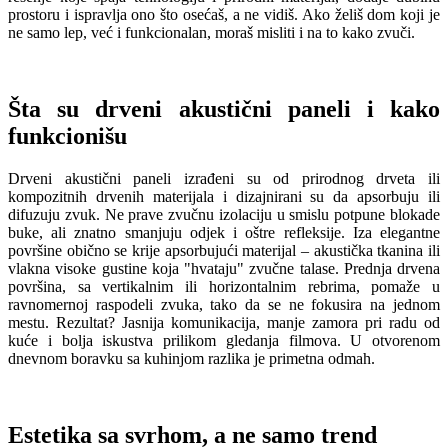
prostoru i ispravlja ono što osećaš, a ne vidiš. Ako želiš dom koji je
ne samo lep, već i funkcionalan, moraš misliti i na to kako zvuči.
Šta su drveni akustični paneli i kako
funkcionišu
Drveni akustični paneli izrađeni su od prirodnog drveta ili
kompozitnih drvenih materijala i dizajnirani su da apsorbuju ili
difuzuju zvuk. Ne prave zvučnu izolaciju u smislu potpune blokade
buke, ali znatno smanjuju odjek i oštre refleksije. Iza elegantne
površine obično se krije apsorbujući materijal – akustička tkanina ili
vlakna visoke gustine koja "hvataju" zvučne talase. Prednja drvena
površina, sa vertikalnim ili horizontalnim rebrima, pomaže u
ravnomernoj raspodeli zvuka, tako da se ne fokusira na jednom
mestu. Rezultat? Jasnija komunikacija, manje zamora pri radu od
kuće i bolja iskustva prilikom gledanja filmova. U otvorenom
dnevnom boravku sa kuhinjom razlika je primetna odmah.
Estetika sa svrhom, a ne samo trend