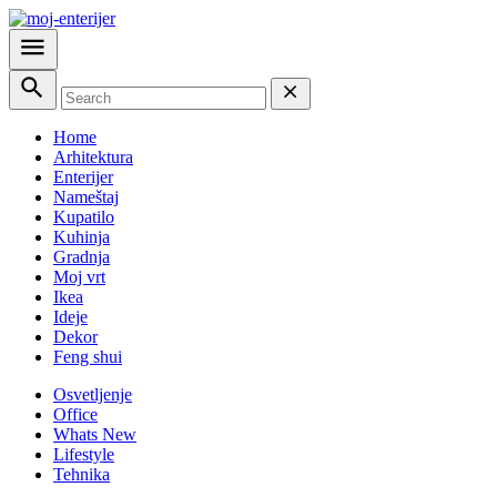
Home
Arhitektura
Enterijer
Nameštaj
Kupatilo
Kuhinja
Gradnja
Moj vrt
Ikea
Ideje
Dekor
Feng shui
Osvetljenje
Office
Whats New
Lifestyle
Tehnika