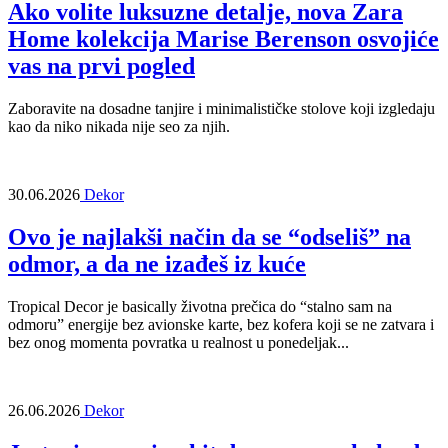
Ako volite luksuzne detalje, nova Zara
Home kolekcija Marise Berenson osvojiće
vas na prvi pogled
Zaboravite na dosadne tanjire i minimalističke stolove koji izgledaju
kao da niko nikada nije seo za njih.
30.06.2026
Dekor
Ovo je najlakši način da se “odseliš” na
odmor, a da ne izađeš iz kuće
Tropical Decor je basically životna prečica do “stalno sam na
odmoru” energije bez avionske karte, bez kofera koji se ne zatvara i
bez onog momenta povratka u realnost u ponedeljak...
26.06.2026
Dekor