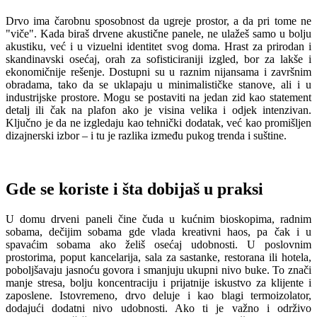
Drvo ima čarobnu sposobnost da ugreje prostor, a da pri tome ne
"viče". Kada biraš drvene akustične panele, ne ulažeš samo u bolju
akustiku, već i u vizuelni identitet svog doma. Hrast za prirodan i
skandinavski osećaj, orah za sofisticiraniji izgled, bor za lakše i
ekonomičnije rešenje. Dostupni su u raznim nijansama i završnim
obradama, tako da se uklapaju u minimalističke stanove, ali i u
industrijske prostore. Mogu se postaviti na jedan zid kao statement
detalj ili čak na plafon ako je visina velika i odjek intenzivan.
Ključno je da ne izgledaju kao tehnički dodatak, već kao promišljen
dizajnerski izbor – i tu je razlika između pukog trenda i suštine.
Gde se koriste i šta dobijaš u praksi
U domu drveni paneli čine čuda u kućnim bioskopima, radnim
sobama, dečijim sobama gde vlada kreativni haos, pa čak i u
spavaćim sobama ako želiš osećaj udobnosti. U poslovnim
prostorima, poput kancelarija, sala za sastanke, restorana ili hotela,
poboljšavaju jasnoću govora i smanjuju ukupni nivo buke. To znači
manje stresa, bolju koncentraciju i prijatnije iskustvo za klijente i
zaposlene. Istovremeno, drvo deluje i kao blagi termoizolator,
dodajući dodatni nivo udobnosti. Ako ti je važno i održivo