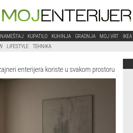
NAMEŠTAJ
KUPATILO
KUHINJA
GRADNJA
MOJ VRT
IKEA
W
LIFESTYLE
TEHNIKA
zajneri enterijera koriste u svakom prostoru