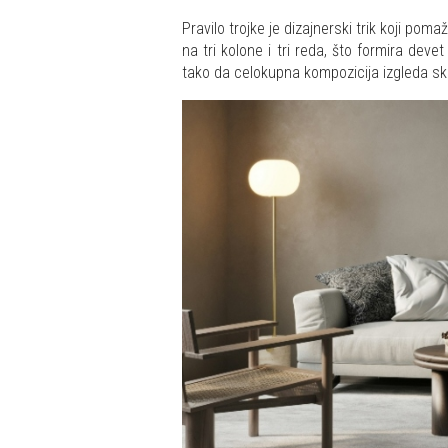
Pravilo trojke je dizajnerski trik koji po
na tri kolone i tri reda, što formira deve
tako da celokupna kompozicija izgleda sk