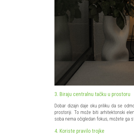
3. Biraju centralnu tačku u prostoru
Dobar dizajn daje oku priliku da se odmori
prostoriji. To može biti arhitektonski e
soba nema očigledan fokus, možete ga stvo
4. Koriste pravilo trojke