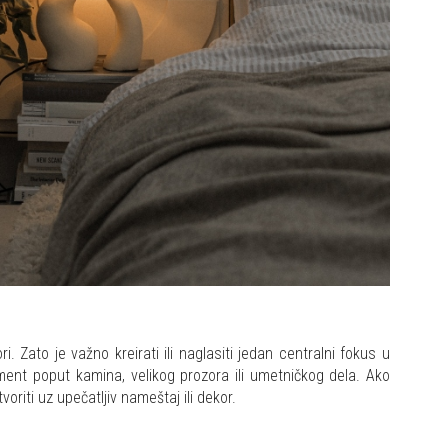
. Zato je važno kreirati ili naglasiti jedan centralni fokus u
lement poput kamina, velikog prozora ili umetničkog dela. Ako
riti uz upečatljiv nameštaj ili dekor.