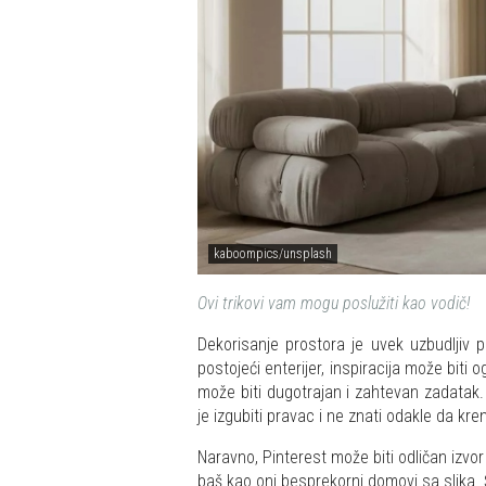
kaboompics/unsplash
Ovi trikovi vam mogu poslužiti kao vodič!
Dekorisanje prostora je uvek uzbudljiv 
postojeći enterijer, inspiracija može bit
može biti dugotrajan i zahtevan zadatak.
je izgubiti pravac i ne znati odakle da kre
Naravno, Pinterest može biti odličan izvor 
baš kao oni besprekorni domovi sa slika.