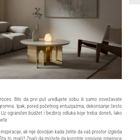
proces. Bilo da prvi put uređujete sobu ili samo osvežavate
i ogromna. Ipak, pored početnog entuzijazma, dekorisanje često
 Uz ograničen budžet i bezbroj odluka koje treba doneti, lako
nete.
inspiracije, ali nije dovoljan kada želite da vaš prostor izgleda
 Šta to znači? Znači da možete da koristite osnovne smernice