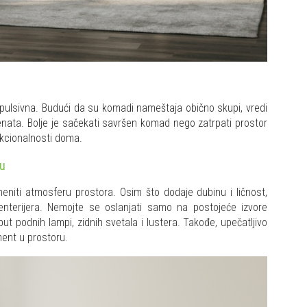
ulsivna. Budući da su komadi nameštaja obično skupi, vredi
enata. Bolje je sačekati savršen komad nego zatrpati prostor
nkcionalnosti doma.
ju
niti atmosferu prostora. Osim što dodaje dubinu i ličnost,
 enterijera. Nemojte se oslanjati samo na postojeće izvore
oput podnih lampi, zidnih svetala i lustera. Takođe, upečatljivo
ment u prostoru.