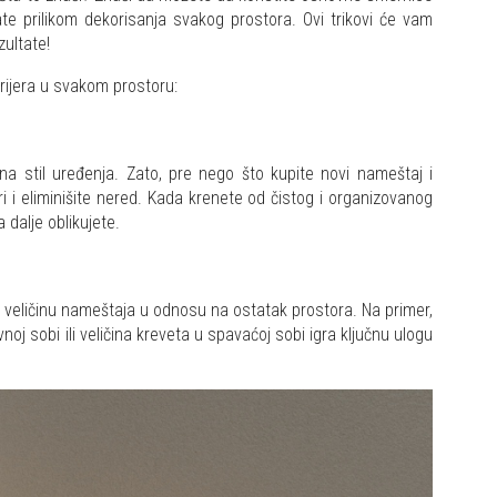
rate prilikom dekorisanja svakog prostora. Ovi trikovi će vam
ultate!
erijera u svakom prostoru:
na stil uređenja. Zato, pre nego što kupite novi nameštaj i
ri i eliminišite nered. Kada krenete od čistog i organizovanog
 dalje oblikujete.
a veličinu nameštaja u odnosu na ostatak prostora. Na primer,
oj sobi ili veličina kreveta u spavaćoj sobi igra ključnu ulogu