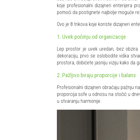
koje profesionalni dizajneri enterijera p
pomoći da postignete najbolje moguće rez
Ovo je 8 trikova koje koriste dizajneri ent
1. Uvek počinju od organizacije
Lep prostor je uvek uredan, bez obzira 
dekoraciju, prvo se oslobodite viška stva
prostora, dobićete jasniju viziju kako da ga
2. Pažljivo biraju proporcije i balans
Profesionalni dizajneri obraćaju pažnju n
proporcija sofe u odnosu na stočić u dnevn
u stvaranju harmonije.