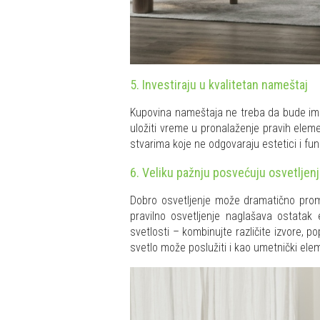
5. Investiraju u kvalitetan nameštaj
Kupovina nameštaja ne treba da bude imp
uložiti vreme u pronalaženje pravih elem
stvarima koje ne odgovaraju estetici i fu
6. Veliku pažnju posvećuju osvetljen
Dobro osvetljenje može dramatično prome
pravilno osvetljenje naglašava ostatak
svetlosti – kombinujte različite izvore, p
svetlo može poslužiti i kao umetnički ele