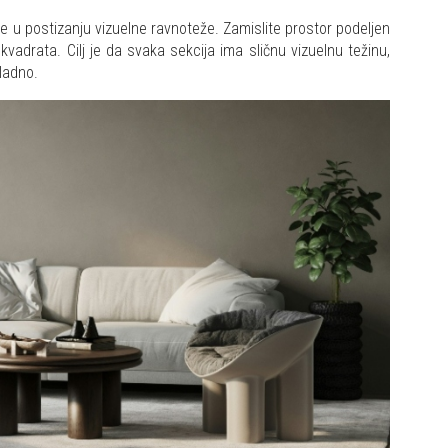
maže u postizanju vizuelne ravnoteže. Zamislite prostor podeljen
t kvadrata. Cilj je da svaka sekcija ima sličnu vizuelnu težinu,
ladno.