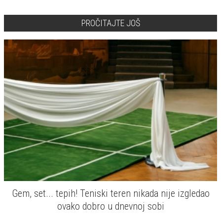
PROČITAJTE JOŠ
Gem, set... tepih! Teniski teren nikada nije izgledao
ovako dobro u dnevnoj sobi