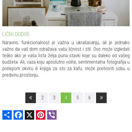
LIČNI DODIRI
Naravno, funkcionalnost je važna u ukrašavanju, ali je jednako
važno da vaš dom odražava vašu ličnost i stil. Ovo može izgledati
teško ako je vaša lista želja puna stavki koje su daleko od vašeg
budžeta. Ali, vaza koju apsolutno volite, sentimentalna fotografija u
prelepom okviru ili knjiga za sto za kafu, može pretvoriti sobu u
predivnu prostoriju.
«
»
2
3
4
5
6
Share
Facebook
X
Pinterest
Viber