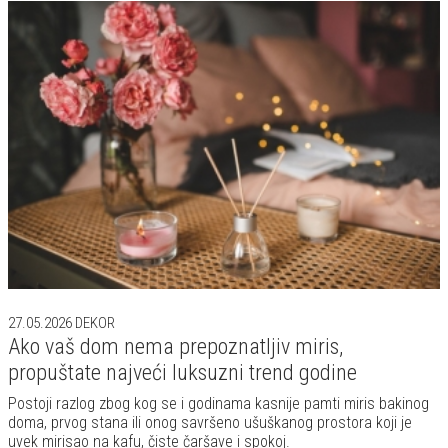
27.05.2026
DEKOR
Ako vaš dom nema prepoznatljiv miris,
propuštate najveći luksuzni trend godine
Postoji razlog zbog kog se i godinama kasnije pamti miris bakinog
doma, prvog stana ili onog savršeno ušuškanog prostora koji je
uvek mirisao na kafu, čiste čaršave i spokoj.