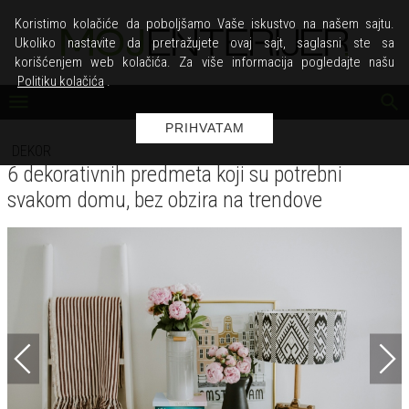
Koristimo kolačiće da poboljšamo Vaše iskustvo na našem sajtu.
Ukoliko nastavite da pretražujete ovaj sajt, saglasni ste sa
korišćenjem web kolačića. Za više informacija pogledajte našu
Politiku kolačića
.
PRIHVATAM
DEKOR
6 dekorativnih predmeta koji su potrebni
svakom domu, bez obzira na trendove