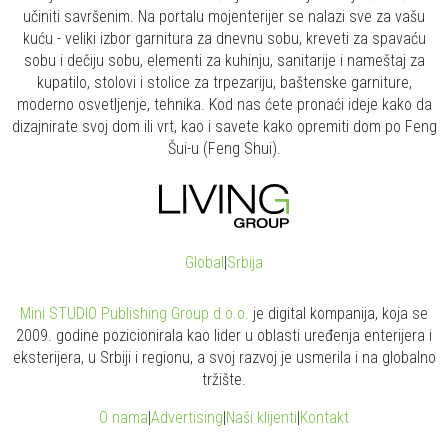
učiniti savršenim. Na portalu mojenterijer se nalazi sve za vašu
kuću - veliki izbor garnitura za dnevnu sobu, kreveti za spavaću
sobu i dečiju sobu, elementi za kuhinju, sanitarije i nameštaj za
kupatilo, stolovi i stolice za trpezariju, baštenske garniture,
moderno osvetljenje, tehnika. Kod nas ćete pronaći ideje kako da
dizajnirate svoj dom ili vrt, kao i savete kako opremiti dom po Feng
Šui-u (Feng Shui).
Global
|
Srbija
Mini STUDIO Publishing Group d.o.o.
je digital kompanija, koja se
2009. godine pozicionirala kao lider u oblasti uređenja enterijera i
eksterijera, u Srbiji i regionu, a svoj razvoj je usmerila i na globalno
tržište.
O nama
|
Advertising
|
Naši klijenti
|
Kontakt