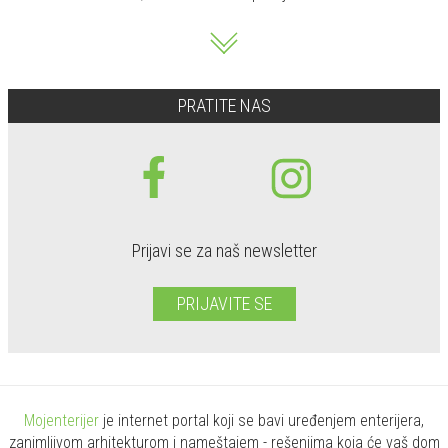
PRATITE NAS
Prijavi se za naš newsletter
PRIJAVITE SE
Mojenterijer
je internet portal koji se bavi uređenjem enterijera,
zanimljivom arhitekturom i nameštajem - rešenjima koja će vaš dom