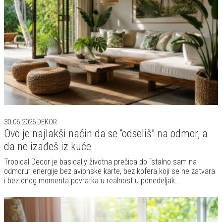
30.06.2026
DEKOR
Ovo je najlakši način da se “odseliš” na odmor, a
da ne izađeš iz kuće
Tropical Decor je basically životna prečica do “stalno sam na
odmoru” energije bez avionske karte, bez kofera koji se ne zatvara
i bez onog momenta povratka u realnost u ponedeljak...