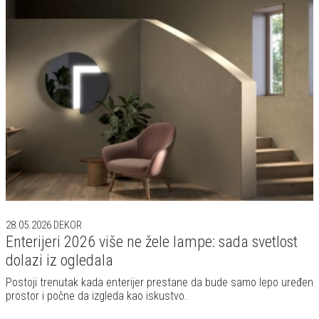
28.05.2026
DEKOR
Enterijeri 2026 više ne žele lampe: sada svetlost
dolazi iz ogledala
Postoji trenutak kada enterijer prestane da bude samo lepo uređen
prostor i počne da izgleda kao iskustvo.