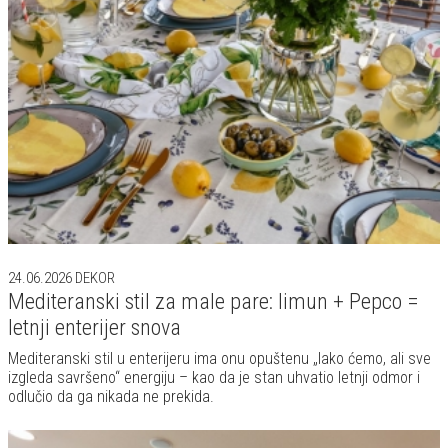
24.06.2026
DEKOR
Mediteranski stil za male pare: limun + Pepco =
letnji enterijer snova
Mediteranski stil u enterijeru ima onu opuštenu „lako ćemo, ali sve
izgleda savršeno“ energiju – kao da je stan uhvatio letnji odmor i
odlučio da ga nikada ne prekida.