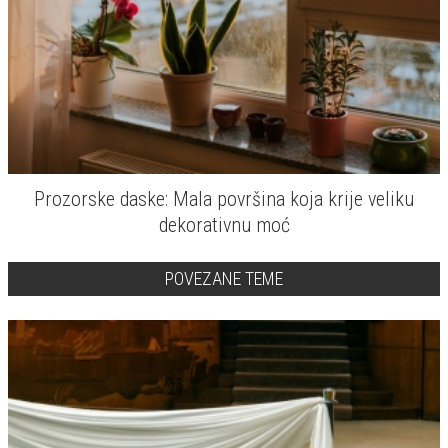
Prozorske daske: Mala površina koja krije veliku
dekorativnu moć
POVEZANE TEME