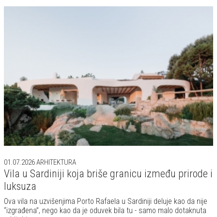
01.07.2026
ARHITEKTURA
Vila u Sardiniji koja briše granicu između prirode i
luksuza
Ova vila na uzvišenjima Porto Rafaela u Sardiniji deluje kao da nije
“izgrađena”, nego kao da je oduvek bila tu - samo malo dotaknuta
arhitekturom.