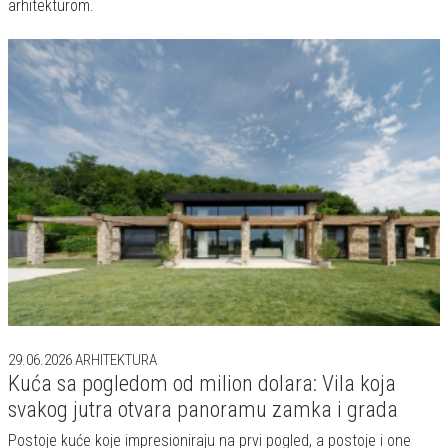
29.06.2026
ARHITEKTURA
Kuća sa pogledom od milion dolara: Vila koja
svakog jutra otvara panoramu zamka i grada
Postoje kuće koje impresioniraju na prvi pogled, a postoje i one
koje vas osvoje tiho, bez potrebe da se razmeću.
24.06.2026
ARHITEKTURA
Kada arhitektura postane deo pejzaža:
inspirativna priča o Villi ai Filari
U podnožju veličanstvenih Dolomita, među nepreglednim
vinogradima Proseka i zelenim brežuljcima italijanske pokrajine
Veneto, nastala je rezidencija koja na izuzetan način spaja sa...