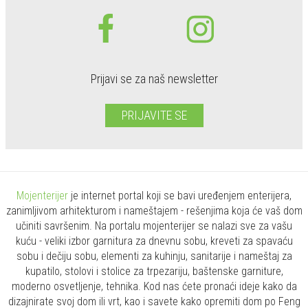
Mojenterijer
je internet portal koji se bavi uređenjem enterijera,
zanimljivom arhitekturom i nameštajem - rešenjima koja će vaš dom
učiniti savršenim. Na portalu mojenterijer se nalazi sve za vašu
kuću - veliki izbor garnitura za dnevnu sobu, kreveti za spavaću
sobu i dečiju sobu, elementi za kuhinju, sanitarije i nameštaj za
kupatilo, stolovi i stolice za trpezariju, baštenske garniture,
moderno osvetljenje, tehnika. Kod nas ćete pronaći ideje kako da
dizajnirate svoj dom ili vrt, kao i savete kako opremiti dom po Feng
Šui-u (Feng Shui).
Global
|
Srbija
Mini STUDIO Publishing Group d.o.o.
je digital kompanija, koja se
2009. godine pozicionirala kao lider u oblasti uređenja enterijera i
eksterijera, u Srbiji i regionu, a svoj razvoj je usmerila i na globalno
tržište.