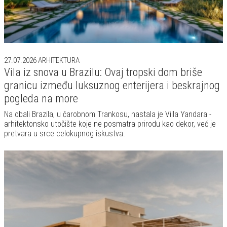
23.07.2026
ARHITEKTURA
Ova mediteranska kuća pokazuje da je
jednostavnost najveći luksuz
Arhitektka Klara Krous i njen partner Čarls kupili su poslednju
slobodnu parcelu u mestu Vilamakolum, okruženu poljima koja