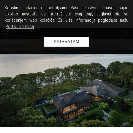
Koristimo kolačiće da poboljšamo Vaše iskustvo na našem sajtu.
Ukoliko nastavite da pretražujete ovaj sajt, saglasni ste sa
korišćenjem web kolačića. Za više informacija pogledajte našu
Politiku kolačića
.
PRIHVATAM
KUĆA KOJA NESTAJE U PRIRODI: OVA VIKENDICA
NA PRIVATNOM OSTRVU IZGLEDA KAO
PRODUŽETAK STENA I ŠUME
Postoje kuće koje impresioniraju luksuzom, a postoje i one
koje osvajaju tišinom.