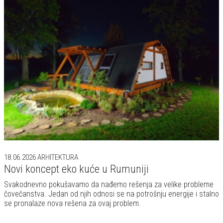
18.06.2026
ARHITEKTURA
Novi koncept eko kuće u Rumuniji
Svakodnevno pokušavamo da nađemo rešenja za velike probleme
čovečanstva. Jedan od njih odnosi se na potrošnju energije i stalno
se pronalaze nova rešena za ovaj problem.
16.06.2026
ARHITEKTURA
Planinska kuća tradicionalnog A oblika
AYFRAIM je pristupačan koncept kuće oblika slova A koji je
osmišljen kao „koliba u kutiji“, koji ima za cilj da pojednostavi dizajn i
proces izgradnje za svoje kupce.
15.06.2026
ARHITEKTURA
Zašto ljudi vole modernu arhitekturu?