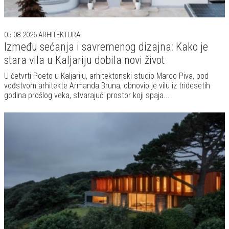
30.07.2026
ARHITEKTURA
Kuća koja redefiniše luksuz: Dom uz more u
kojem priroda postaje najlepši deo enterijera
Na strmoj obali Severnog Velsa, s pogledom na mirni estuar Irskog
mora, nalazi se kuća koja pokazuje kako izgleda novi koncept
luksuznog stanovanja.