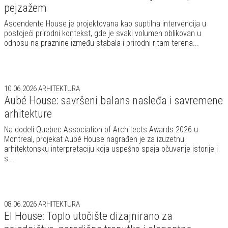
arhitektonsku interpretaciju koja uspešno spaja očuvanje istorije i
s...
08.06.2026
ARHITEKTURA
El House: Toplo utočište dizajnirano za
zajedništvo, porodične trenutke i elegantna
okupljanja
U dinamičnom srcu Džakarte, među savremenim urbanim
pejzažima koji se neprestano menjaju, nastala je rezidencija koja
prevazilazi klasičnu predstavu o porodičnom domu.
04.06.2026
ARHITEKTURA
Zaboravite klasične vikendice: Ovaj arhitektonski
dragulj potpuno menja pravila igre
Zaboravite predstavu o običnoj vikendici – nadomak Praga krije se