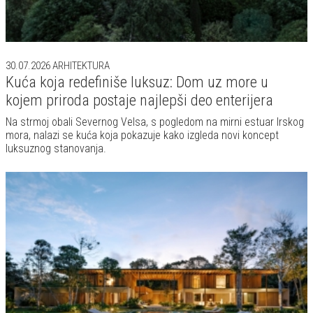
27.07.2026
ARHITEKTURA
Vila iz snova u Brazilu: Ovaj tropski dom briše
granicu između luksuznog enterijera i beskrajnog
pogleda na more
Na obali Brazila, u čarobnom Trankosu, nastala je Villa Yandara -
arhitektonsko utočište koje ne posmatra prirodu kao dekor, već je
pretvara u srce celokupnog iskustva.