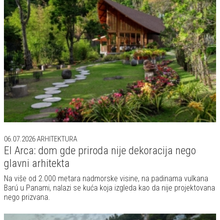
06.07.2026
ARHITEKTURA
El Arca: dom gde priroda nije dekoracija nego
glavni arhitekta
Na više od 2.000 metara nadmorske visine, na padinama vulkana
Barú u Panami, nalazi se kuća koja izgleda kao da nije projektovana
nego prizvana.