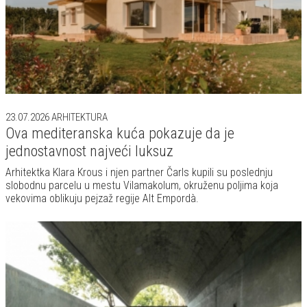
vekovima oblikuju pejzaž regije Alt Empordà.
20.07.2026
ARHITEKTURA
Kuća koja izgleda kao pećina očarala je internet:
Brutalističko remek-delo kakvo se retko viđa
Postoje kuće koje impresioniraju luksuzom, a postoje i one koje