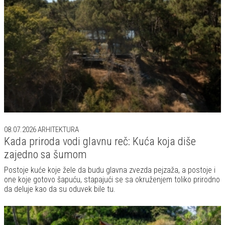
Kada priroda vodi glavnu reč: Kuća koja diše
zajedno sa šumom
Postoje kuće koje žele da budu glavna zvezda pejzaža, a postoje i
one koje gotovo šapuću, stapajući se sa okruženjem toliko prirodno
da deluje kao da su oduvek bile tu.