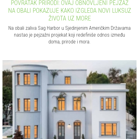
05.08.2026
ARHITEKTURA
Između sećanja i savremenog dizajna: Kako je
stara vila u Kaljariju dobila novi život
U četvrti Poeto u Kaljariju, arhitektonski studio Marco Piva, pod
vođstvom arhitekte Armanda Bruna, obnovio je vilu iz tridesetih
godina prošlog veka, stvarajući prostor koji spaja...