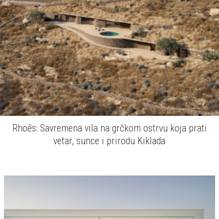
vetar, sunce i prirodu Kiklada
15.07.2026
ARHITEKTURA
Casa GB: urbana oaza u kojoj se minimalizam