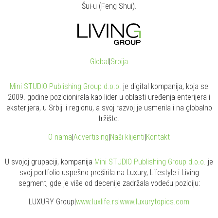
O nama
|
Advertising
|
Naši klijenti
|
Kontakt
U svojoj grupaciji, kompanija
Mini STUDIO Publishing Group d.o.o.
je
svoj portfolio uspešno proširila na Luxury, Lifestyle i Living
segment, gde je više od decenije zadržala vodeću poziciju:
LUXURY Group
|
www.
luxlife
.rs
|
www.
luxurytopics
.com
LIFESTYLE Group
|
www.
zenski
magazin.rs
|
www.
muski
magazin.rs
|
www.
auto
exclusive.rs
LIVING Group
|
www.
moj
enterijer.rs
|
www.
ideas
homegarden.com
|
www.
fusiontables
.rs
|
www.
robotzabazen
.rs
All Rights Reserved.
| 2009 - 2026.
Copyright©
Mini STUDIO
Publishing Group. |
Uslovi korišćenja
| Developed by
Mini STUDIO
Publishing Group