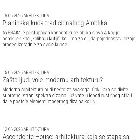
Moderna arhitektura nudi nešto za svakoga. Čak i ako se divite
suprotnoj strani spektra dizajna i uživate u lepoti rustičnog stila i
dalje postoje elementi modernog dizajna koji ć...
12.06.2026
ARHITEKTURA
Ascendente House: arhitektura koja se stapa sa
pejzažem
Ascendente House je projektovana kao suptilna intervencija u
postojeći prirodni kontekst, gde je svaki volumen oblikovan u
odnosu na praznine između stabala i prirodni ritam terena...
10.06.2026
ARHITEKTURA
Aubé House: savršeni balans nasleđa i savremene
arhitekture
Na dodeli Quebec Association of Architects Awards 2026 u
Montreal, projekat Aubé House nagrađen je za izuzetnu