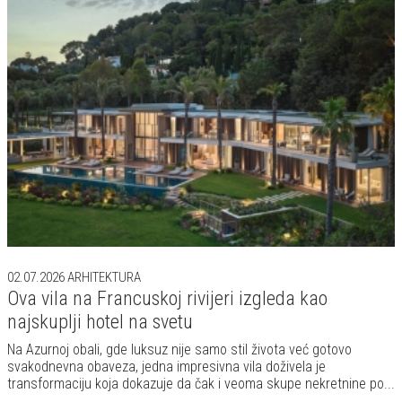
02.07.2026
ARHITEKTURA
Ova vila na Francuskoj rivijeri izgleda kao
najskuplji hotel na svetu
Na Azurnoj obali, gde luksuz nije samo stil života već gotovo
svakodnevna obaveza, jedna impresivna vila doživela je
transformaciju koja dokazuje da čak i veoma skupe nekretnine po...