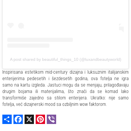
A post shared by beautiful_things_10 (@luxandbeautyworld)
Inspirisana estetikom mid-century dizajna i luksuznim italijanskim
enterijerima pedesetih i šezdesetih godina, ova fotelja ne igra
samo na kartu izgleda. Jastuci mogu da se menjaju, prilagođavaju
drugim bojama ili materijalima, što znači da se komad lako
transformiše zajedno sa stilom enterijera. Ukratko: nije samo
fotelja, već dizajnerski mood sa ozbiljnim wow faktorom.
Share
Facebook
X
Pinterest
Viber