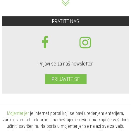
PRATITE NAS
Prijavi se za naš newsletter
PRIJAVITE SE
Mojenterijer
je internet portal koji se bavi uređenjem enterijera,
zanimljivom arhitekturom i nameštajem - rešenjima koja će vaš dom
učiniti savršenim. Na portalu mojenterijer se nalazi sve za vašu