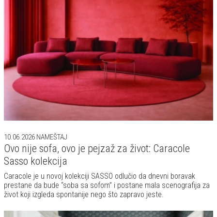
10.06.2026
NAMEŠTAJ
Ovo nije sofa, ovo je pejzaž za život: Caracole
Sasso kolekcija
Caracole je u novoj kolekciji SASSO odlučio da dnevni boravak
prestane da bude “soba sa sofom” i postane mala scenografija za
život koji izgleda spontanije nego što zapravo jeste.