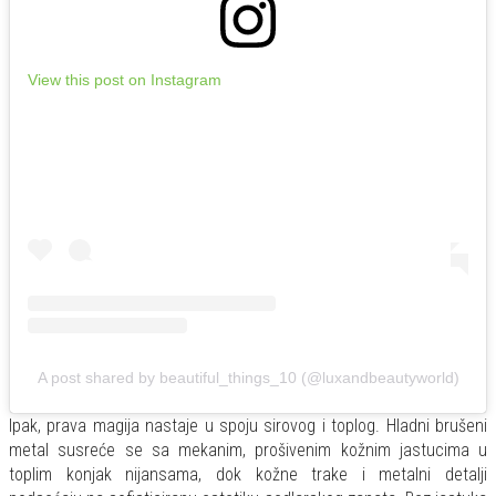
View this post on Instagram
A post shared by beautiful_things_10 (@luxandbeautyworld)
Ipak, prava magija nastaje u spoju sirovog i toplog. Hladni brušeni
metal susreće se sa mekanim, prošivenim kožnim jastucima u
toplim konjak nijansama, dok kožne trake i metalni detalji