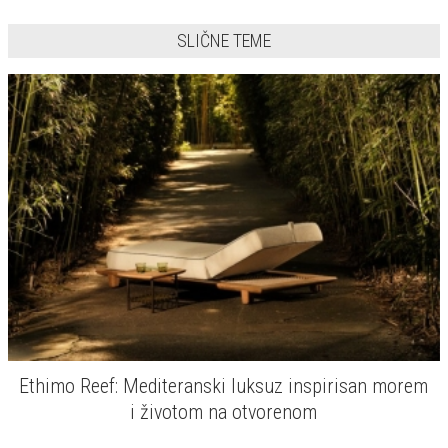
SLIČNE TEME
rem
CPRN Jiselle: Ležaljke koje luksuz na otvoreno
podižu na novi nivo