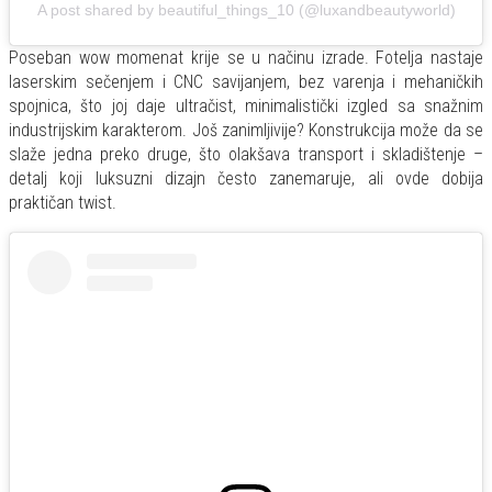
A post shared by beautiful_things_10 (@luxandbeautyworld)
Poseban wow momenat krije se u načinu izrade. Fotelja nastaje
laserskim sečenjem i CNC savijanjem, bez varenja i mehaničkih
spojnica, što joj daje ultračist, minimalistički izgled sa snažnim
industrijskim karakterom. Još zanimljivije? Konstrukcija može da se
slaže jedna preko druge, što olakšava transport i skladištenje –
detalj koji luksuzni dizajn često zanemaruje, ali ovde dobija
praktičan twist.