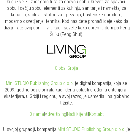
kuću - veliki izbor garnitura za dnevnu sobu, kreveti za spavaću
sobu i dečiju sobu, elementi za kuhinju, sanitarije i nameštaj za
kupatilo, stolovi i stolice za trpezariju, baštenske garniture,
moderno osvetljenje, tehnika. Kod nas ćete pronaći ideje kako da
dizajnirate svoj dom ili vrt, kao i savete kako opremiti dom po Feng
Šui-u (Feng Shui).
Global
|
Srbija
Mini STUDIO Publishing Group d.o.o.
je digital kompanija, koja se
2009. godine pozicionirala kao lider u oblasti uređenja enterijera i
eksterijera, u Srbiji i regionu, a svoj razvoj je usmerila i na globalno
tržište.
O nama
|
Advertising
|
Naši klijenti
|
Kontakt
U svojoj grupaciji, kompanija
Mini STUDIO Publishing Group d.o.o.
je