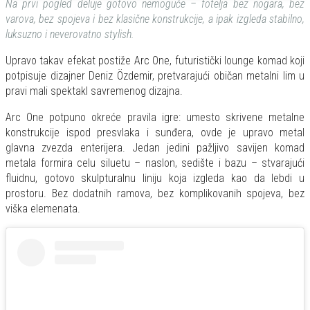
Na prvi pogled deluje gotovo nemoguće – fotelja bez nogara, bez
varova, bez spojeva i bez klasične konstrukcije, a ipak izgleda stabilno,
luksuzno i neverovatno stylish.
Upravo takav efekat postiže Arc One, futuristički lounge komad koji
potpisuje dizajner Deniz Özdemir, pretvarajući običan metalni lim u
pravi mali spektakl savremenog dizajna.
Arc One potpuno okreće pravila igre: umesto skrivene metalne
konstrukcije ispod presvlaka i sunđera, ovde je upravo metal
glavna zvezda enterijera. Jedan jedini pažljivo savijen komad
metala formira celu siluetu – naslon, sedište i bazu – stvarajući
fluidnu, gotovo skulpturalnu liniju koja izgleda kao da lebdi u
prostoru. Bez dodatnih ramova, bez komplikovanih spojeva, bez
viška elemenata.