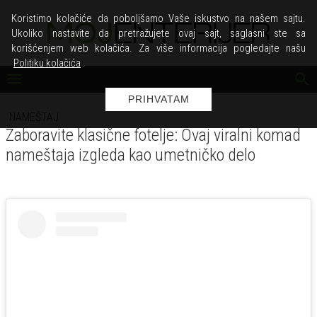
Koristimo kolačiće da poboljšamo Vaše iskustvo na našem sajtu.
Ukoliko nastavite da pretražujete ovaj sajt, saglasni ste sa
korišćenjem web kolačića. Za više informacija pogledajte našu
Politiku kolačića
.
PRIHVATAM
NAMEŠTAJ
Zaboravite klasične fotelje: Ovaj viralni komad
nameštaja izgleda kao umetničko delo