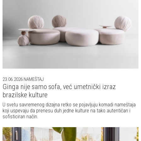
23.06.2026
NAMEŠTAJ
Ginga nije samo sofa, već umetnički izraz
brazilske kulture
U svetu savremenog dizajna retko se pojavljuju komadi nameštaja
koji uspevaju da prenesu duh jedne kulture na tako autentičan i
sofisticiran način.