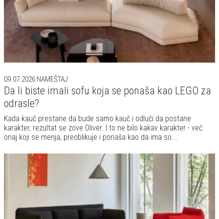
09.07.2026
NAMEŠTAJ
Da li biste imali sofu koja se ponaša kao LEGO za
odrasle?
Kada kauč prestane da bude samo kauč i odluči da postane
karakter, rezultat se zove Oliver. I to ne bilo kakav karakter - već
onaj koji se menja, preoblikuje i ponaša kao da ima so...