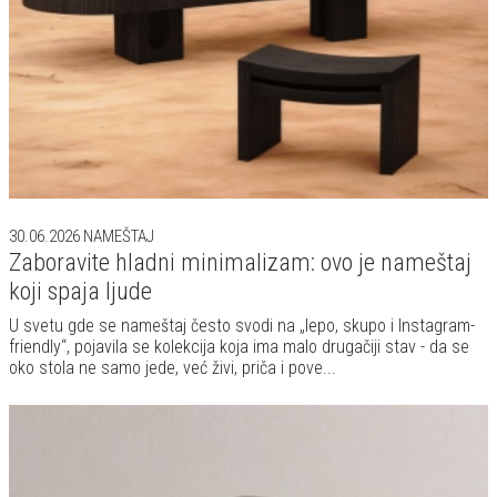
30.06.2026
NAMEŠTAJ
Zaboravite hladni minimalizam: ovo je nameštaj
koji spaja ljude
U svetu gde se nameštaj često svodi na „lepo, skupo i Instagram-
friendly“, pojavila se kolekcija koja ima malo drugačiji stav - da se
oko stola ne samo jede, već živi, priča i pove...