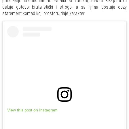
podsećaju na sofisticiranu estetiku sedlarskog zanata. Bez jastuka
deluje gotovo brutalistički i strogo, a sa njima postaje cozy
statement komad koji prostoru daje karakter.
View this post on Instagram