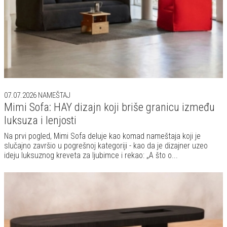
07.07.2026
NAMEŠTAJ
Mimi Sofa: HAY dizajn koji briše granicu između
luksuza i lenjosti
Na prvi pogled, Mimi Sofa deluje kao komad nameštaja koji je
slučajno završio u pogrešnoj kategoriji - kao da je dizajner uzeo
ideju luksuznog kreveta za ljubimce i rekao: „A što o...