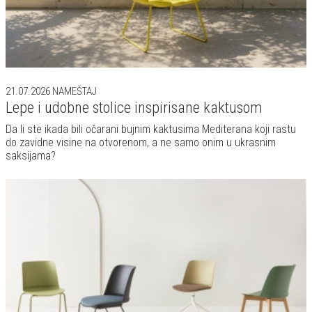
21.07.2026
NAMEŠTAJ
Lepe i udobne stolice inspirisane kaktusom
Da li ste ikada bili očarani bujnim kaktusima Mediterana koji rastu
do zavidne visine na otvorenom, a ne samo onim u ukrasnim
saksijama?