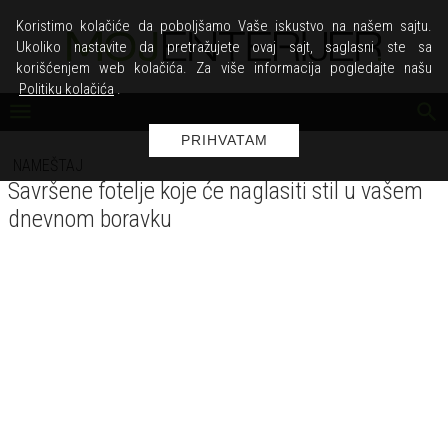
Koristimo kolačiće da poboljšamo Vaše iskustvo na našem sajtu.
Ukoliko nastavite da pretražujete ovaj sajt, saglasni ste sa
korišćenjem web kolačića. Za više informacija pogledajte našu
Politiku kolačića
.
PRIHVATAM
NAMEŠTAJ
Savršene fotelje koje će naglasiti stil u vašem
dnevnom boravku