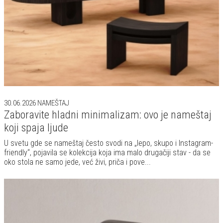
30.06.2026
NAMEŠTAJ
Zaboravite hladni minimalizam: ovo je nameštaj
koji spaja ljude
U svetu gde se nameštaj često svodi na „lepo, skupo i Instagram-
friendly“, pojavila se kolekcija koja ima malo drugačiji stav - da se
oko stola ne samo jede, već živi, priča i pove...