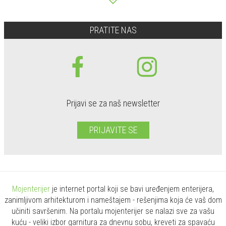
PRATITE NAS
Prijavi se za naš newsletter
PRIJAVITE SE
Mojenterijer
je internet portal koji se bavi uređenjem enterijera,
zanimljivom arhitekturom i nameštajem - rešenjima koja će vaš dom
učiniti savršenim. Na portalu mojenterijer se nalazi sve za vašu
kuću - veliki izbor garnitura za dnevnu sobu, kreveti za spavaću