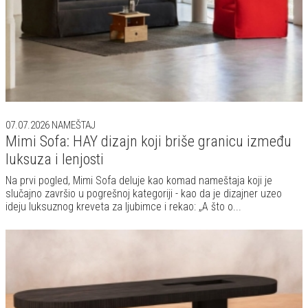
07.07.2026
NAMEŠTAJ
Mimi Sofa: HAY dizajn koji briše granicu između
luksuza i lenjosti
Na prvi pogled, Mimi Sofa deluje kao komad nameštaja koji je
slučajno završio u pogrešnoj kategoriji - kao da je dizajner uzeo
ideju luksuznog kreveta za ljubimce i rekao: „A što o...