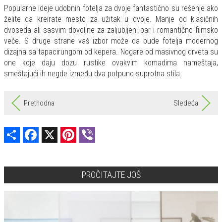
Popularne ideje udobnih fotelja za dvoje fantastično su rešenje ako
želite da kreirate mesto za užitak u dvoje. Manje od klasičnih
dvoseda ali sasvim dovoljne za zaljubljeni par i romantično filmsko
veče. S druge strane vaš izbor može da bude fotelja modernog
dizajna sa tapacirungom od kepera. Nogare od masivnog drveta su
one koje daju dozu rustike ovakvim komadima nameštaja,
smeštajući ih negde između dva potpuno suprotna stila.
Prethodna
Sledeća
Share
Facebook
X
Pinterest
Viber
PROČITAJTE JOŠ