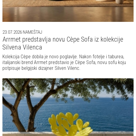
23.07.2026
NAMEŠTAJ
Arrmet predstavlja novu Cèpe Sofa iz kolekcije
Silvena Vilenca
Kolekcija Cèpe dobila je novo poglavlje. Nakon fotelje i taburea,
italijanski brend Arrmet predstavio je Cèpe Sofa, novu sofu koju
potpisuje belgijski dizajner Silven Vilenc.