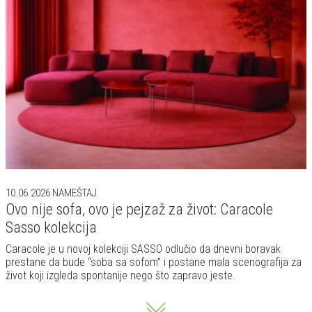
10.06.2026
NAMEŠTAJ
Ovo nije sofa, ovo je pejzaž za život: Caracole
Sasso kolekcija
Caracole je u novoj kolekciji SASSO odlučio da dnevni boravak
prestane da bude “soba sa sofom” i postane mala scenografija za
život koji izgleda spontanije nego što zapravo jeste.