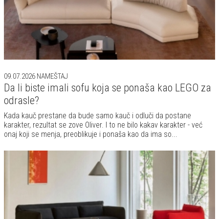
09.07.2026
NAMEŠTAJ
Da li biste imali sofu koja se ponaša kao LEGO za
odrasle?
Kada kauč prestane da bude samo kauč i odluči da postane
karakter, rezultat se zove Oliver. I to ne bilo kakav karakter - već
onaj koji se menja, preoblikuje i ponaša kao da ima so...