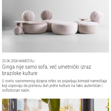
23.06.2026
NAMEŠTAJ
Ginga nije samo sofa, već umetnički izraz
brazilske kulture
U svetu savremenog dizajna retko se pojavljuju komadi nameštaja
koji uspevaju da prenesu duh jedne kulture na tako autentičan i
sofisticiran način.