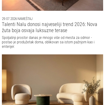
29.07.2026
NAMEŠTAJ
Talenti Nalu donosi najveseliji trend 2026: Nova
žuta boja osvaja luksuzne terase
Spoljašnji prostor danas je mnogo više od mesta za odmor -
postao je produžetak doma, oblikovan sa istom pažnjom kao i
enterijer.