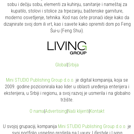
sobu i dečiju sobu, elementi za kuhinju, sanitarije i nameštaj za
kupatilo, stolovi i stolice za trpezariju, baštenske garniture,
moderno osvetljenje, tehnika. Kod nas ćete pronaći ideje kako da
dizajnirate svoj dom ili vrt, kao i savete kako opremiti dom po Feng
Šui-u (Feng Shui).
Global
|
Srbija
Mini STUDIO Publishing Group d.o.o.
je digital kompanija, koja se
2009. godine pozicionirala kao lider u oblasti uređenja enterijera i
eksterijera, u Srbiji i regionu, a svoj razvoj je usmerila i na globalno
tržište.
O nama
|
Advertising
|
Naši klijenti
|
Kontakt
U svojoj grupaciji, kompanija
Mini STUDIO Publishing Group d.o.o.
je
svoj portfolio uspešno proširila na Luxury, Lifestyle i Living