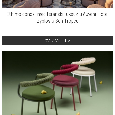
Ethimo donosi mediteranski luksuz u čuveni Hotel
Byblos u Sen Tropeu
POVEZANE TEME