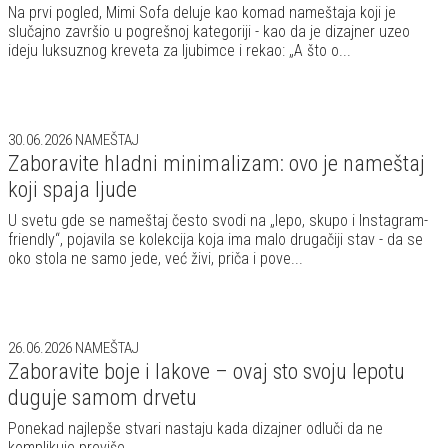
Na prvi pogled, Mimi Sofa deluje kao komad nameštaja koji je
slučajno završio u pogrešnoj kategoriji - kao da je dizajner uzeo
ideju luksuznog kreveta za ljubimce i rekao: „A što o...
30.06.2026
NAMEŠTAJ
Zaboravite hladni minimalizam: ovo je nameštaj
koji spaja ljude
U svetu gde se nameštaj često svodi na „lepo, skupo i Instagram-
friendly“, pojavila se kolekcija koja ima malo drugačiji stav - da se
oko stola ne samo jede, već živi, priča i pove...
26.06.2026
NAMEŠTAJ
Zaboravite boje i lakove – ovaj sto svoju lepotu
duguje samom drvetu
Ponekad najlepše stvari nastaju kada dizajner odluči da ne
komplikuje previše.