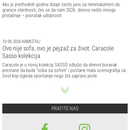
Ako je prethodnih godina dizajn često jurio za minimalizmom do
granice sterilnosti, čini se da nam 2026. donosi nešto mnogo
privlačnije – povratak udobnosti.
10.06.2026
NAMEŠTAJ
Ovo nije sofa, ovo je pejzaž za život: Caracole
Sasso kolekcija
Caracole je u novoj kolekciji SASSO odlučio da dnevni boravak
prestane da bude “soba sa sofom” i postane mala scenografija za
život koji izgleda spontanije nego što zapravo jeste.
PRATITE NAS