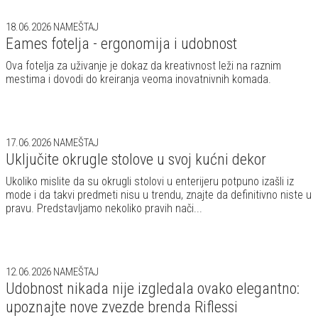
18.06.2026
NAMEŠTAJ
Eames fotelja - ergonomija i udobnost
Ova fotelja za uživanje je dokaz da kreativnost leži na raznim
mestima i dovodi do kreiranja veoma inovatnivnih komada.
17.06.2026
NAMEŠTAJ
Uključite okrugle stolove u svoj kućni dekor
Ukoliko mislite da su okrugli stolovi u enterijeru potpuno izašli iz
mode i da takvi predmeti nisu u trendu, znajte da definitivno niste u
pravu. Predstavljamo nekoliko pravih nači...
12.06.2026
NAMEŠTAJ
Udobnost nikada nije izgledala ovako elegantno:
upoznajte nove zvezde brenda Riflessi