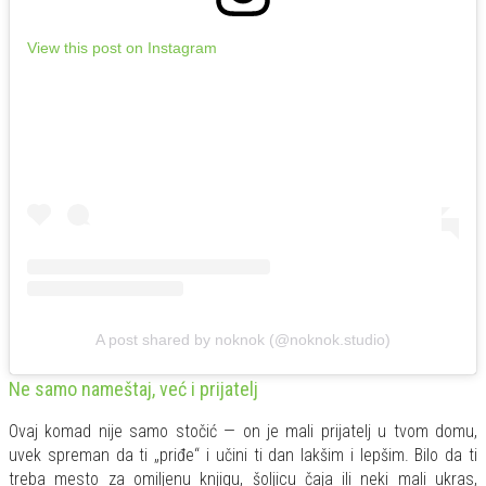
View this post on Instagram
A post shared by noknok (@noknok.studio)
Ne samo nameštaj, već i prijatelj
Ovaj komad nije samo stočić — on je mali prijatelj u tvom domu,
uvek spreman da ti „priđe“ i učini ti dan lakšim i lepšim. Bilo da ti
treba mesto za omiljenu knjigu, šoljicu čaja ili neki mali ukras,