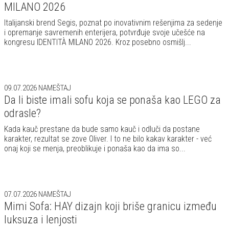
MILANO 2026
Italijanski brend Segis, poznat po inovativnim rešenjima za sedenje
i opremanje savremenih enterijera, potvrđuje svoje učešće na
kongresu IDENTITÀ MILANO 2026. Kroz posebno osmišlj...
09.07.2026
NAMEŠTAJ
Da li biste imali sofu koja se ponaša kao LEGO za
odrasle?
Kada kauč prestane da bude samo kauč i odluči da postane
karakter, rezultat se zove Oliver. I to ne bilo kakav karakter - već
onaj koji se menja, preoblikuje i ponaša kao da ima so...
07.07.2026
NAMEŠTAJ
Mimi Sofa: HAY dizajn koji briše granicu između
luksuza i lenjosti