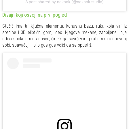
A post shared by noknok (@noknok.studio)
Dizajn koji osvoji na prvi pogled
Stočić ima tri ključna elementa: konusnu bazu, ruku koja viri iz
sredine i 3D eliptični gornji deo. Njegove mekane, zaobljene linije
odišu spokojem i radošću, čineći ga savršenim pratiocem u dnevnoj
sobi, spavaćoj ili bilo gde gde voliš da se opustiš.