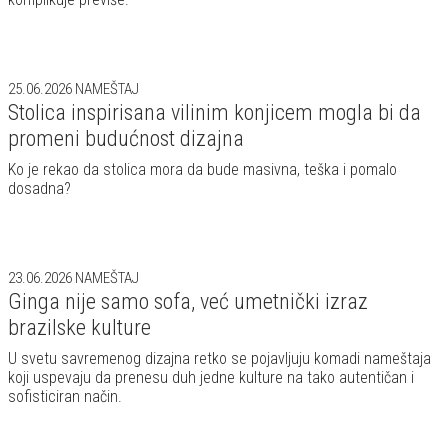
25.06.2026
NAMEŠTAJ
Stolica inspirisana vilinim konjicem mogla bi da
promeni budućnost dizajna
Ko je rekao da stolica mora da bude masivna, teška i pomalo
dosadna?
23.06.2026
NAMEŠTAJ
Ginga nije samo sofa, već umetnički izraz
brazilske kulture
U svetu savremenog dizajna retko se pojavljuju komadi nameštaja
koji uspevaju da prenesu duh jedne kulture na tako autentičan i
sofisticiran način.