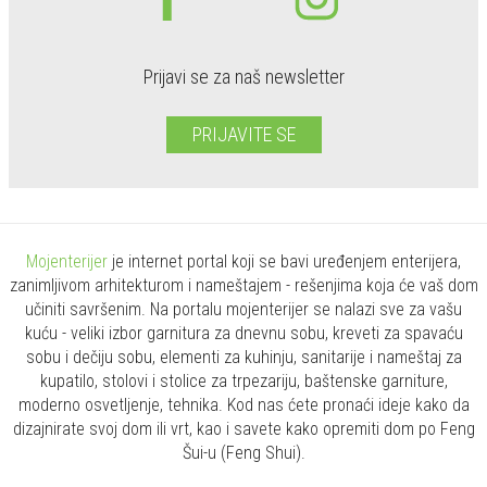
Prijavi se za naš newsletter
PRIJAVITE SE
Mojenterijer
je internet portal koji se bavi uređenjem enterijera,
zanimljivom arhitekturom i nameštajem - rešenjima koja će vaš dom
učiniti savršenim. Na portalu mojenterijer se nalazi sve za vašu
kuću - veliki izbor garnitura za dnevnu sobu, kreveti za spavaću
sobu i dečiju sobu, elementi za kuhinju, sanitarije i nameštaj za
kupatilo, stolovi i stolice za trpezariju, baštenske garniture,
moderno osvetljenje, tehnika. Kod nas ćete pronaći ideje kako da
dizajnirate svoj dom ili vrt, kao i savete kako opremiti dom po Feng
Šui-u (Feng Shui).