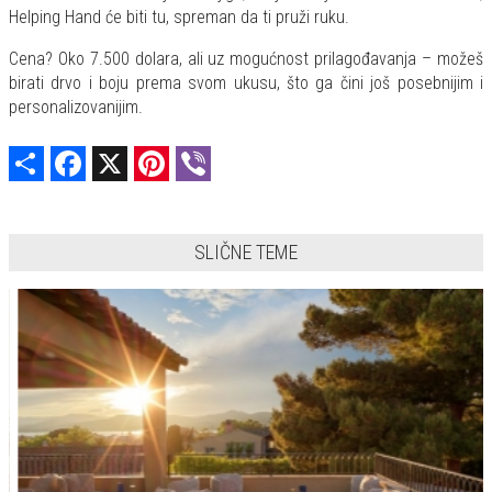
Helping Hand će biti tu, spreman da ti pruži ruku.
Cena? Oko 7.500 dolara, ali uz mogućnost prilagođavanja – možeš
birati drvo i boju prema svom ukusu, što ga čini još posebnijim i
personalizovanijim.
Share
Facebook
X
Pinterest
Viber
SLIČNE TEME