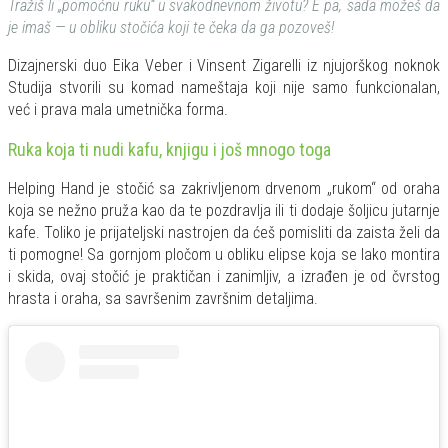
Tražiš li „pomoćnu ruku“ u svakodnevnom životu? E pa, sada možeš da
je imaš — u obliku stočića koji te čeka da ga pozoveš!
Dizajnerski duo Eika Veber i Vinsent Zigarelli iz njujorškog noknok
Studija stvorili su komad nameštaja koji nije samo funkcionalan,
već i prava mala umetnička forma.
Ruka koja ti nudi kafu, knjigu i još mnogo toga
Helping Hand je stočić sa zakrivljenom drvenom „rukom“ od oraha
koja se nežno pruža kao da te pozdravlja ili ti dodaje šoljicu jutarnje
kafe. Toliko je prijateljski nastrojen da ćeš pomisliti da zaista želi da
ti pomogne! Sa gornjom pločom u obliku elipse koja se lako montira
i skida, ovaj stočić je praktičan i zanimljiv, a izrađen je od čvrstog
hrasta i oraha, sa savršenim završnim detaljima.