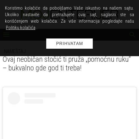
Koristimo kolačiće da poboljšamo Vaše iskustvo na našem sajtu.
Ukoliko nastavite da pretražujete ovaj sajt, saglasni ste sa
korišćenjem web kolačića. Za više informacija pogledajte našu
Politiku kolačića
.
PRIHVATAM
NAMEŠTAJ
Ovaj neobičan stočić ti pruža „pomoćnu ruku“
– bukvalno gde god ti treba!