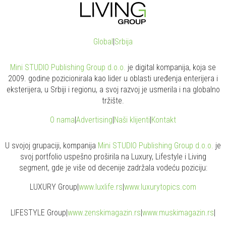
Global
|
Srbija
Mini STUDIO Publishing Group d.o.o.
je digital kompanija, koja se
2009. godine pozicionirala kao lider u oblasti uređenja enterijera i
eksterijera, u Srbiji i regionu, a svoj razvoj je usmerila i na globalno
tržište.
O nama
|
Advertising
|
Naši klijenti
|
Kontakt
U svojoj grupaciji, kompanija
Mini STUDIO Publishing Group d.o.o.
je
svoj portfolio uspešno proširila na Luxury, Lifestyle i Living
segment, gde je više od decenije zadržala vodeću poziciju:
LUXURY Group
|
www.
luxlife
.rs
|
www.
luxurytopics
.com
LIFESTYLE Group
|
www.
zenski
magazin.rs
|
www.
muski
magazin.rs
|