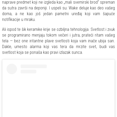
naprave predmet koji ne izgleda kao „mali svemirski brod“ spreman
da sutra završi na deponiji. I uspeli su: Wake deluje kao deo vašeg
doma, a ne kao još jedan pametni uređaj koji vam šapuće
notifikacije u mraku.
Ali ispod te šik keramike krije se ozbiljna tehnologija. Svetlost i zvuk
se programirano menjaju tokom večeri i jutra, prateći ritam vašeg
tela — bez one iritantne plave svetlosti koja vam inače ubija san.
Dakle, umesto alarma koji vas tera da mrzite svet, budi vas
svetlost koja se ponaša kao pravi izlazak sunca.