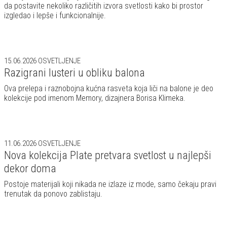
da postavite nekoliko različitih izvora svetlosti kako bi prostor
izgledao i lepše i funkcionalnije.
15.06.2026
OSVETLJENJE
Razigrani lusteri u obliku balona
Ova prelepa i raznobojna kućna rasveta koja liči na balone je deo
kolekcije pod imenom Memory, dizajnera Borisa Klimeka.
11.06.2026
OSVETLJENJE
Nova kolekcija Plate pretvara svetlost u najlepši
dekor doma
Postoje materijali koji nikada ne izlaze iz mode, samo čekaju pravi
trenutak da ponovo zablistaju.