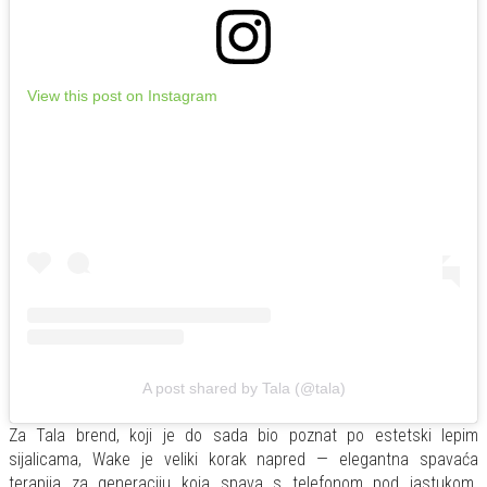
View this post on Instagram
A post shared by Tala (@tala)
Za Tala brend, koji je do sada bio poznat po estetski lepim
sijalicama, Wake je veliki korak napred — elegantna spavaća
terapija za generaciju koja spava s telefonom pod jastukom.