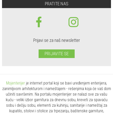
PRATITE NAS
Prijavi se za naš newsletter
PRIJAVITE SE
Mojenterijer
je internet portal koji se bavi uređenjem enterijera,
zanimljivom arhitekturom i nameštajem - rešenjima koja će vaš dom
učiniti savršenim. Na portalu mojenterijer se nalazi sve za vašu
kuću - veliki izbor garnitura za dnevnu sobu, kreveti za spavaću
sobu i dečiju sobu, elementi za kuhinju, sanitarije i nameštaj za
kupatilo, stolovi i stolice za trpezariju, baštenske garniture,