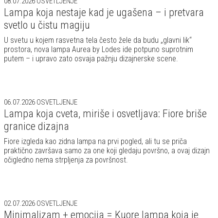
08.07.2026
OSVETLJENJE
Lampa koja nestaje kad je ugašena – i pretvara
svetlo u čistu magiju
U svetu u kojem rasvetna tela često žele da budu „glavni lik“
prostora, nova lampa Aurea by Lodes ide potpuno suprotnim
putem – i upravo zato osvaja pažnju dizajnerske scene.
06.07.2026
OSVETLJENJE
Lampa koja cveta, miriše i osvetljava: Fiore briše
granice dizajna
Fiore izgleda kao zidna lampa na prvi pogled, ali tu se priča
praktično završava samo za one koji gledaju površno, a ovaj dizajn
očigledno nema strpljenja za površnost.
02.07.2026
OSVETLJENJE
Minimalizam + emocija = Kuore lampa koja je