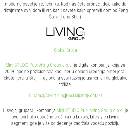
moderno osvetljenje, tehnika. Kod nas ćete pronaći ideje kako da
dizajnirate svoj dom ili vrt, kao i savete kako opremiti dom po Feng
Šui-u (Feng Shui).
Global
|
Srbija
Mini STUDIO Publishing Group d.o.o.
je digital kompanija, koja se
2009. godine pozicionirala kao lider u oblasti uređenja enterijera i
eksterijera, u Srbiji i regionu, a svoj razvoj je usmerila i na globalno
tržište.
O nama
|
Advertising
|
Naši klijenti
|
Kontakt
U svojoj grupaciji, kompanija
Mini STUDIO Publishing Group d.o.o.
je
svoj portfolio uspešno proširila na Luxury, Lifestyle i Living
segment, gde je više od decenije zadržala vodeću poziciju: