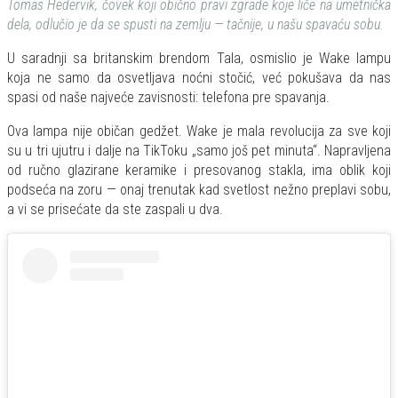
Tomas Hedervik, čovek koji obično pravi zgrade koje liče na umetnička
dela, odlučio je da se spusti na zemlju — tačnije, u našu spavaću sobu.
U saradnji sa britanskim brendom Tala, osmislio je Wake lampu
koja ne samo da osvetljava noćni stočić, već pokušava da nas
spasi od naše najveće zavisnosti: telefona pre spavanja.
Ova lampa nije običan gedžet. Wake je mala revolucija za sve koji
su u tri ujutru i dalje na TikToku „samo još pet minuta“. Napravljena
od ručno glazirane keramike i presovanog stakla, ima oblik koji
podseća na zoru — onaj trenutak kad svetlost nežno preplavi sobu,
a vi se prisećate da ste zaspali u dva.