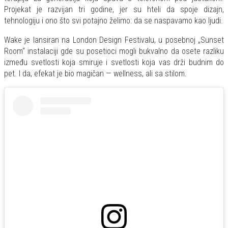
Projekat je razvijan tri godine, jer su hteli da spoje dizajn,
tehnologiju i ono što svi potajno želimo: da se naspavamo kao ljudi.
Wake je lansiran na London Design Festivalu, u posebnoj „Sunset
Room“ instalaciji gde su posetioci mogli bukvalno da osete razliku
između svetlosti koja smiruje i svetlosti koja vas drži budnim do
pet. I da, efekat je bio magičan — wellness, ali sa stilom.