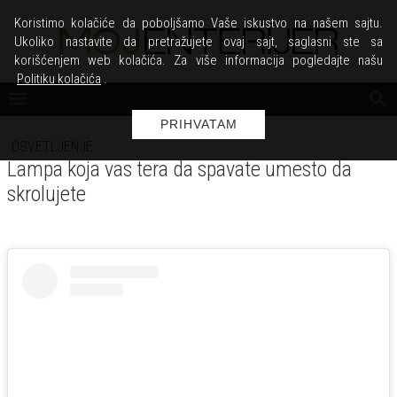
Koristimo kolačiće da poboljšamo Vaše iskustvo na našem sajtu.
Ukoliko nastavite da pretražujete ovaj sajt, saglasni ste sa
korišćenjem web kolačića. Za više informacija pogledajte našu
Politiku kolačića
.
PRIHVATAM
OSVETLJENJE
Lampa koja vas tera da spavate umesto da
skrolujete