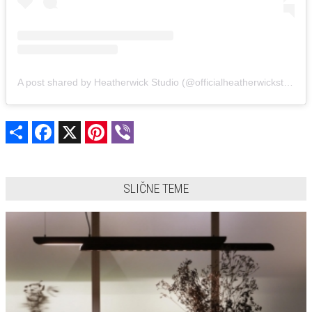
A post shared by Heatherwick Studio (@officialheatherwickstudio)
Share
Facebook
X
Pinterest
Viber
SLIČNE TEME