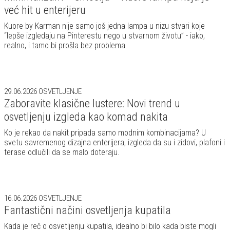
već hit u enterijeru
Kuore by Karman nije samo još jedna lampa u nizu stvari koje
“lepše izgledaju na Pinterestu nego u stvarnom životu” - iako,
realno, i tamo bi prošla bez problema.
29.06.2026
OSVETLJENJE
Zaboravite klasične lustere: Novi trend u
osvetljenju izgleda kao komad nakita
Ko je rekao da nakit pripada samo modnim kombinacijama? U
svetu savremenog dizajna enterijera, izgleda da su i zidovi, plafoni i
terase odlučili da se malo doteraju.
16.06.2026
OSVETLJENJE
Fantastični načini osvetljenja kupatila
Kada je reč o osvetljenju kupatila, idealno bi bilo kada biste mogli