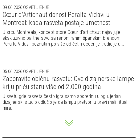
09.06.2026
OSVETLJENJE
Cœur d’Artichaut donosi Peralta Vidavi u
Montreal: kada rasveta postaje umetnost
U srcu Montreala, koncept store Cœur d’artichaut najavljuje
ekskluzivno partnerstvo sa renomiranim španskim brendom
Peralta Vidavi, poznatim po više od četiri decenije tradicije u...
05.06.2026
OSVETLJENJE
Zaboravite običnu rasvetu: Ove dizajnerske lampe
kriju priču staru više od 2.000 godina
U svetu gde rasveta često igra samo sporednu ulogu, jedan
dizajnerski studio odlučio je da lampu pretvori u pravi mali ritual
mira.