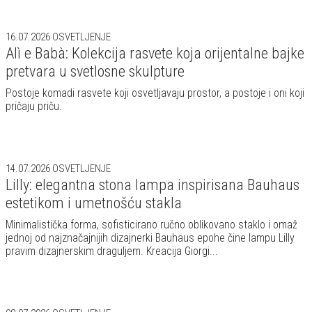
16.07.2026
OSVETLJENJE
Alì e Babà: Kolekcija rasvete koja orijentalne bajke
pretvara u svetlosne skulpture
Postoje komadi rasvete koji osvetljavaju prostor, a postoje i oni koji
pričaju priču.
14.07.2026
OSVETLJENJE
Lilly: elegantna stona lampa inspirisana Bauhaus
estetikom i umetnošću stakla
Minimalistička forma, sofisticirano ručno oblikovano staklo i omaž
jednoj od najznačajnijih dizajnerki Bauhaus epohe čine lampu Lilly
pravim dizajnerskim draguljem. Kreacija Giorgi...