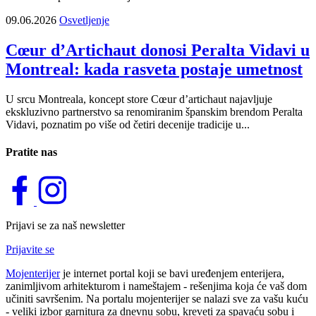
09.06.2026
Osvetljenje
Cœur d’Artichaut donosi Peralta Vidavi u
Montreal: kada rasveta postaje umetnost
U srcu Montreala, koncept store Cœur d’artichaut najavljuje
ekskluzivno partnerstvo sa renomiranim španskim brendom Peralta
Vidavi, poznatim po više od četiri decenije tradicije u...
Pratite nas
Prijavi se za naš newsletter
Prijavite se
Mojenterijer
je internet portal koji se bavi uređenjem enterijera,
zanimljivom arhitekturom i nameštajem - rešenjima koja će vaš dom
učiniti savršenim. Na portalu mojenterijer se nalazi sve za vašu kuću
- veliki izbor garnitura za dnevnu sobu, kreveti za spavaću sobu i