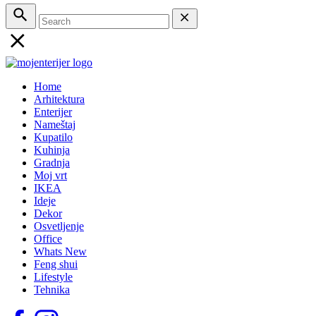
Home
Arhitektura
Enterijer
Nameštaj
Kupatilo
Kuhinja
Gradnja
Moj vrt
IKEA
Ideje
Dekor
Osvetljenje
Office
Whats New
Feng shui
Lifestyle
Tehnika