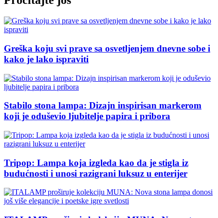
Pročitajte još
Greška koju svi prave sa osvetljenjem dnevne sobe i
kako je lako ispraviti
Stabilo stona lampa: Dizajn inspirisan markerom
koji je oduševio ljubitelje papira i pribora
Tripop: Lampa koja izgleda kao da je stigla iz
budućnosti i unosi razigrani luksuz u enterijer