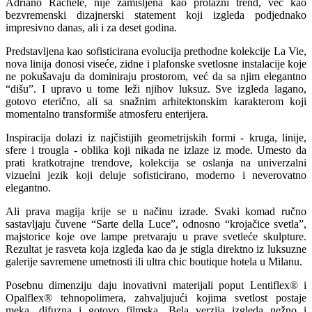
Adriano Rachele, nije zamišljena kao prolazni trend, već kao
bezvremenski dizajnerski statement koji izgleda podjednako
impresivno danas, ali i za deset godina.
Predstavljena kao sofisticirana evolucija prethodne kolekcije La Vie,
nova linija donosi viseće, zidne i plafonske svetlosne instalacije koje
ne pokušavaju da dominiraju prostorom, već da sa njim elegantno
“dišu”. I upravo u tome leži njihov luksuz. Sve izgleda lagano,
gotovo eterično, ali sa snažnim arhitektonskim karakterom koji
momentalno transformiše atmosferu enterijera.
Inspiracija dolazi iz najčistijih geometrijskih formi - kruga, linije,
sfere i trougla - oblika koji nikada ne izlaze iz mode. Umesto da
prati kratkotrajne trendove, kolekcija se oslanja na univerzalni
vizuelni jezik koji deluje sofisticirano, moderno i neverovatno
elegantno.
Ali prava magija krije se u načinu izrade. Svaki komad ručno
sastavljaju čuvene “Sarte della Luce”, odnosno “krojačice svetla”,
majstorice koje ove lampe pretvaraju u prave svetleće skulpture.
Rezultat je rasveta koja izgleda kao da je stigla direktno iz luksuzne
galerije savremene umetnosti ili ultra chic boutique hotela u Milanu.
Posebnu dimenziju daju inovativni materijali poput Lentiflex® i
Opalflex® tehnopolimera, zahvaljujući kojima svetlost postaje
meka, difuzna i gotovo filmska. Bela verzija izgleda nežno i