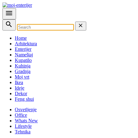
Home
Arhitektura
Enterijer
Nameštaj
Kupatilo
Kuhinja
Gradnja
Moj vrt
Ikea
Ideje
Dekor
Feng shui
Osvetljenje
Office
Whats New
Lifestyle
Tehnika