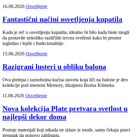
16.06.2026
Osvetljenje
Fantastični načini osvetljenja kupatila
Kada je reč o osvetljenju kupatila, idealno bi bilo kada biste mogli
da postavite nekoliko različitih izvora svetlosti kako bi prostor
izgledao i lepše i funkcionalnije.
15.06.2026
Osvetljenje
Razigrani lusteri u obliku balona
Ova prelepa i raznobojna kućna rasveta koja liči na balone je deo
kolekcije pod imenom Memory, dizajnera Borisa Klimeka.
11.06.2026
Osvetljenje
Nova kolekcija Plate pretvara svetlost u
najlepši dekor doma
Postoje materijali koji nikada ne izlaze iz mode, samo čekaju pravi
trenutak da ponovo zablistaju.