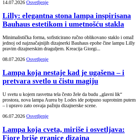
14.07.2026
Osvetljenje
Lilly: elegantna stona lampa inspirisana
Bauhaus estetikom i umetnošću stakla
Minimalistička forma, sofisticirano ručno oblikovano staklo i omaž
jednoj od najznačajnijih dizajnerki Bauhaus epohe čine lampu Lilly
pravim dizajnerskim draguljem. Kreacija Giorgi...
08.07.2026
Osvetljenje
Lampa koja nestaje kad je ugašena – i
pretvara svetlo u čistu magiju
U svetu u kojem rasvetna tela često žele da budu „glavni lik“
prostora, nova lampa Aurea by Lodes ide potpuno suprotnim putem
– i upravo zato osvaja pažnju dizajnerske scene.
06.07.2026
Osvetljenje
Lampa koja cveta, miriše i osvetljava:
Fiore briše granice dizajna