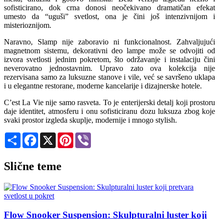
sofisticirano, dok crna donosi neočekivano dramatičan efekat
umesto da “uguši” svetlost, ona je čini još intenzivnijom i
misterioznijom.
Naravno, Slamp nije zaboravio ni funkcionalnost. Zahvaljujući
magnetnom sistemu, dekorativni deo lampe može se odvojiti od
izvora svetlosti jednim pokretom, što održavanje i instalaciju čini
neverovatno jednostavnim. Upravo zato ova kolekcija nije
rezervisana samo za luksuzne stanove i vile, već se savršeno uklapa
i u elegantne restorane, moderne kancelarije i dizajnerske hotele.
C’est La Vie nije samo rasveta. To je enterijerski detalj koji prostoru
daje identitet, atmosferu i onu sofisticiranu dozu luksuza zbog koje
svaki prostor izgleda skuplje, modernije i mnogo stylish.
Share
Facebook
X
Pinterest
Viber
Slične teme
Flow Snooker Suspension: Skulpturalni luster koji