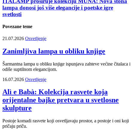
ITALAMP proširuje kolekciju MUNA: Nova stona
lampa donosi još više elegancije i poetske igre
svetlosti
Povezane teme
21.07.2026
Osvetljenje
Zanimljiva lampa u obliku knjige
Šarmantna lampa u obliku knjige ispunjava zahteve većine čitalaca i
odiše suptilnom elegancijom.
16.07.2026
Osvetljenje
Alì e Babà: Kolekcija rasvete koja
orijentalne bajke pretvara u svetlosne
skulpture
Postoje komadi rasvete koji osvetljavaju prostor, a postoje i oni koji
pričaju priču.