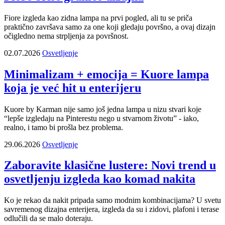
Fiore izgleda kao zidna lampa na prvi pogled, ali tu se priča
praktično završava samo za one koji gledaju površno, a ovaj dizajn
očigledno nema strpljenja za površnost.
02.07.2026
Osvetljenje
Minimalizam + emocija = Kuore lampa
koja je već hit u enterijeru
Kuore by Karman nije samo još jedna lampa u nizu stvari koje
“lepše izgledaju na Pinterestu nego u stvarnom životu” - iako,
realno, i tamo bi prošla bez problema.
29.06.2026
Osvetljenje
Zaboravite klasične lustere: Novi trend u
osvetljenju izgleda kao komad nakita
Ko je rekao da nakit pripada samo modnim kombinacijama? U svetu
savremenog dizajna enterijera, izgleda da su i zidovi, plafoni i terase
odlučili da se malo doteraju.