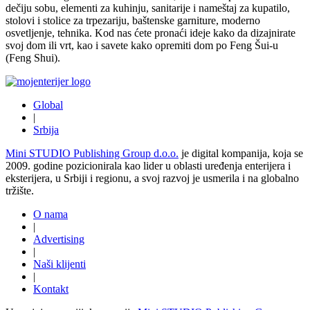
dečiju sobu, elementi za kuhinju, sanitarije i nameštaj za kupatilo,
stolovi i stolice za trpezariju, baštenske garniture, moderno
osvetljenje, tehnika. Kod nas ćete pronaći ideje kako da dizajnirate
svoj dom ili vrt, kao i savete kako opremiti dom po Feng Šui-u
(Feng Shui).
Global
|
Srbija
Mini STUDIO Publishing Group d.o.o.
je digital kompanija, koja se
2009. godine pozicionirala kao lider u oblasti uređenja enterijera i
eksterijera, u Srbiji i regionu, a svoj razvoj je usmerila i na globalno
tržište.
O nama
|
Advertising
|
Naši klijenti
|
Kontakt