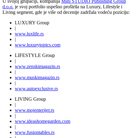
U svojoj grupaciji, kompanija
Mini STUDIO Publishing Group
d.o.o.
je svoj portfolio uspešno proširila na Luxury, Lifestyle i
Living segment, gde je više od decenije zadržala vodeću poziciju:
LUXURY Group
|
www.
luxlife
.rs
|
www.
luxurytopics
.com
LIFESTYLE Group
|
www.
zenski
magazin.rs
|
www.
muski
magazin.rs
|
www.
auto
exclusive.rs
LIVING Group
|
www.
moj
enterijer.rs
|
www.
ideas
homegarden.com
|
www.
fusiontables
.rs
|