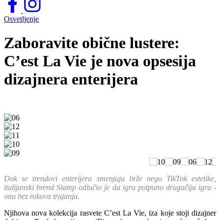
Osvetljenje
Zaboravite obične lustere:
C’est La Vie je nova opsesija
dizajnera enterijera
Dok se trendovi enterijera smenjuju brže nego TikTok estetike,
italijanski brend Slamp odlučio je da igra potpuno drugačiju igru -
onu bez rokova trajanja.
Njihova nova kolekcija rasvete C’est La Vie, iza koje stoji dizajner