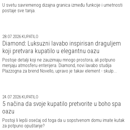
U svetu savremenog dizajna granica između funkcije i umetnosti
postaje sve tanja.
28.07.2026
KUPATILO
Diamond: Luksuzni lavabo inspirisan draguljem
koji pretvara kupatilo u elegantnu oazu
Postoje detalji koji ne zauzimaju mnogo prostora, ali potpuno
menjaju atmosferu enterijera. Diamond, novi lavabo studija
Plazzogna za brend Novello, upravo je takav element - skulp...
24.07.2026
KUPATILO
5 načina da svoje kupatilo pretvorite u boho spa
oazu
Postoji li lepši osećaj od toga da u sopstvenom domu imate kutak
za potpuno opuštanje?