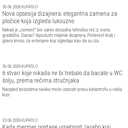
30.06.2026
KUPATILO
Nova opsesija dizajnera: elegantna zamena za
pločice koja izgleda luksuzno
Nekad je „cement“ bio samo dosadna tehnička reč iz sveta
gradilišta. Danas? Apsolutni miljenik dizajnera, Pinterest kralj i
glavni krivac za enterijere koji izgledaju kao da su iza...
26.06.2026
KUPATILO
6 stvari koje nikada ne bi trebalo da bacate u WC
šolju, prema rečima stručnjaka
Naizgled bezazlena navika može izazvati pravu katastrofu u vašoj
kući.
23.06.2026
KUPATILO
Kada mermer postane umetnost: lavabo koji