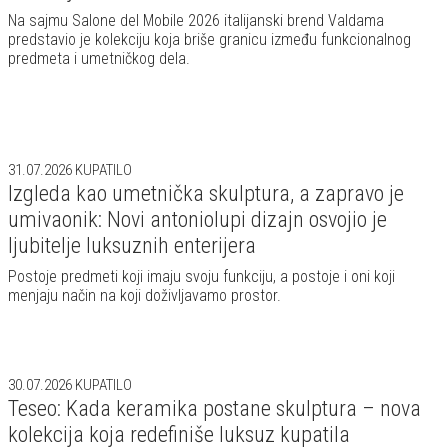
Na sajmu Salone del Mobile 2026 italijanski brend Valdama
predstavio je kolekciju koja briše granicu između funkcionalnog
predmeta i umetničkog dela.
31.07.2026
KUPATILO
Izgleda kao umetnička skulptura, a zapravo je
umivaonik: Novi antoniolupi dizajn osvojio je
ljubitelje luksuznih enterijera
Postoje predmeti koji imaju svoju funkciju, a postoje i oni koji
menjaju način na koji doživljavamo prostor.
30.07.2026
KUPATILO
Teseo: Kada keramika postane skulptura – nova
kolekcija koja redefiniše luksuz kupatila