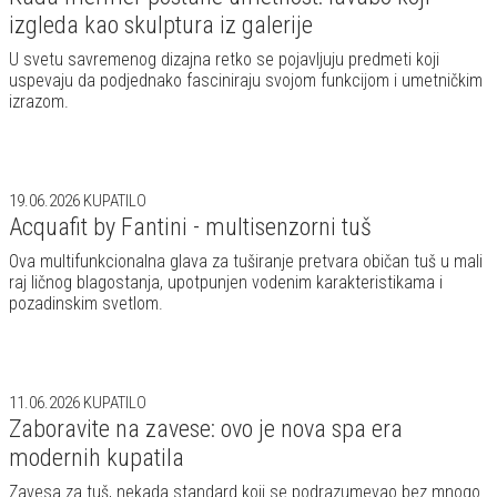
izgleda kao skulptura iz galerije
U svetu savremenog dizajna retko se pojavljuju predmeti koji
uspevaju da podjednako fasciniraju svojom funkcijom i umetničkim
izrazom.
19.06.2026
KUPATILO
Acquafit by Fantini - multisenzorni tuš
Ova multifunkcionalna glava za tuširanje pretvara običan tuš u mali
raj ličnog blagostanja, upotpunjen vodenim karakteristikama i
pozadinskim svetlom.
11.06.2026
KUPATILO
Zaboravite na zavese: ovo je nova spa era
modernih kupatila
Zavesa za tuš, nekada standard koji se podrazumevao bez mnogo