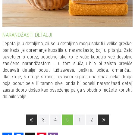
NARANDŽASTI DETALJI
Lepota je u detaljima, ali se u detaljima mogu sakriti i velike greške,
bar kada je opremanje kupatila u narandžastoj boji u pitanju. Zato
savetujemo oprez, posebno ukoliko je vaše kupatilo već dovoljno
zasićeno narandžastom – u tom slučaju bilo bi zaista previše
dodavati detalje poput tuš-zavesa, peškira, polica, ormarića...
Ukoliko je, s druge strane, u vašem kupatilu na snazi neka druga
boja poput bele ili tamno sive, onda bi poneki narandžasti detalj
zaista dobro došao kao osveženje pa ga slobodno možete koristiti
do mile volje.
«
»
3
4
5
1
2
Share
Facebook
X
Pinterest
Viber