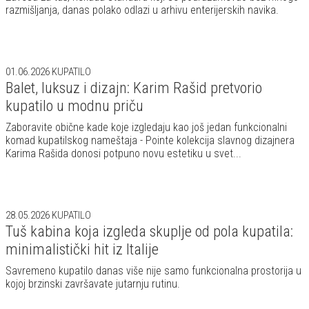
razmišljanja, danas polako odlazi u arhivu enterijerskih navika.
01.06.2026
KUPATILO
Balet, luksuz i dizajn: Karim Rašid pretvorio
kupatilo u modnu priču
Zaboravite obične kade koje izgledaju kao još jedan funkcionalni
komad kupatilskog nameštaja - Pointe kolekcija slavnog dizajnera
Karima Rašida donosi potpuno novu estetiku u svet...
28.05.2026
KUPATILO
Tuš kabina koja izgleda skuplje od pola kupatila:
minimalistički hit iz Italije
Savremeno kupatilo danas više nije samo funkcionalna prostorija u
kojoj brzinski završavate jutarnju rutinu.