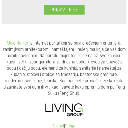
PRIJAVITE SE
Mojenterijer
je internet portal koji se bavi uređenjem enterijera,
zanimljivom arhitekturom i nameštajem - rešenjima koja će vaš dom
učiniti savršenim. Na portalu mojenterijer se nalazi sve za vašu
kuću - veliki izbor garnitura za dnevnu sobu, kreveti za spavaću
sobu i dečiju sobu, elementi za kuhinju, sanitarije i nameštaj za
kupatilo, stolovi i stolice za trpezariju, baštenske garniture,
moderno osvetljenje, tehnika. Kod nas ćete pronaći ideje kako da
dizajnirate svoj dom ili vrt, kao i savete kako opremiti dom po Feng
Šui-u (Feng Shui).
Global
|
Srbija