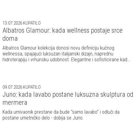
13.07.2026
KUPATILO
Albatros Glamour: kada wellness postaje srce
doma
Albatros Glamour kolekcija donosi novu definiciju kućnog
wellnessa, spajajući luksuzan italijanski dizajn, naprednu
hidroterapiju i vrhunsku udobnost. Elegantne i sofisticirane kad...
09.07.2026
KUPATILO
Juno: kada lavabo postane luksuzna skulptura od
mermera
Kada umivaonik prestane da bude “samo lavabo” i odluči da
postane umetničko delo - dobija se Juno.