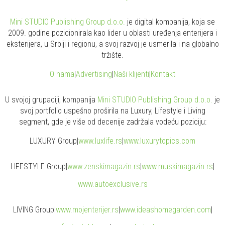
Mini STUDIO Publishing Group d.o.o.
je digital kompanija, koja se
2009. godine pozicionirala kao lider u oblasti uređenja enterijera i
eksterijera, u Srbiji i regionu, a svoj razvoj je usmerila i na globalno
tržište.
O nama
|
Advertising
|
Naši klijenti
|
Kontakt
U svojoj grupaciji, kompanija
Mini STUDIO Publishing Group d.o.o.
je
svoj portfolio uspešno proširila na Luxury, Lifestyle i Living
segment, gde je više od decenije zadržala vodeću poziciju:
LUXURY Group
|
www.
luxlife
.rs
|
www.
luxurytopics
.com
LIFESTYLE Group
|
www.
zenski
magazin.rs
|
www.
muski
magazin.rs
|
www.
auto
exclusive.rs
LIVING Group
|
www.
moj
enterijer.rs
|
www.
ideas
homegarden.com
|