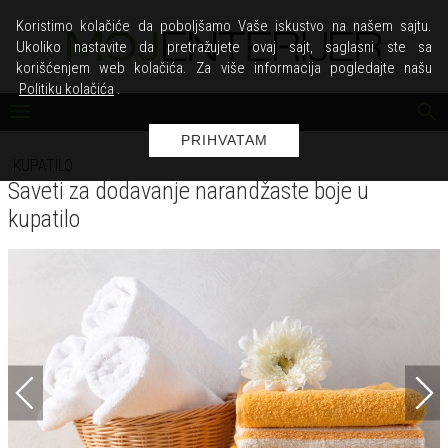
Koristimo kolačiće da poboljšamo Vaše iskustvo na našem sajtu.
Ukoliko nastavite da pretražujete ovaj sajt, saglasni ste sa
korišćenjem web kolačića. Za više informacija pogledajte našu
Politiku kolačića
.
PRIHVATAM
KUPATILO
Saveti za dodavanje narandžaste boje u
kupatilo