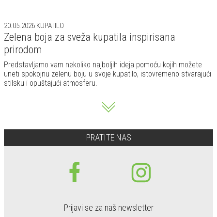
20.05.2026
KUPATILO
Zelena boja za sveža kupatila inspirisana
prirodom
Predstavljamo vam nekoliko najboljih ideja pomoću kojih možete
uneti spokojnu zelenu boju u svoje kupatilo, istovremeno stvarajući
stilsku i opuštajući atmosferu.
PRATITE NAS
Prijavi se za naš newsletter