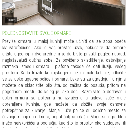
Envato
POJEDNOSTAVITE SVOJE ORMARE
Previše ormara u maloj kuhinji može učiniti da se soba oseća
klaustrofobično. Ako je vaš prostor uzak, pokušajte da ormare
držite u jednoj ili dve uredne linije da biste privukli pogled napred,
naglašavajući dužinu sobe. Za povišeno skladištenje, ostavljanje
razmaka između ormara i plafona takođe će dati iluziju većeg
prostora. Kada tražite kuhinjske jedinice za male kuhinje, odlučite
se za uske ugaone police i ormare. Lake su za ugradnju i u njima
možete da skladištite bilo šta, od začina do posuđa, pritom na
pogodnom mestu do kojeg je lako doći. Razmislite o dodavanju
uskih ormara sa policama na izvlačenje u uglove vaše male
opremljene kuhinje, gde možete da složite svoje osnovne
potrepštine za kuvanje. Manje i uže police su odlično mesto za
čuvanje manjih predmeta, poput šoljica i čaša. Mogu se ugraditi u
inače neiskorišćena područja, kao što je prostor oko sudopere, ili