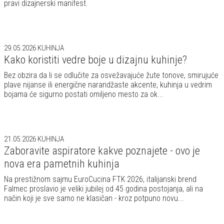
pravi dizajnerski manifest.
29.05.2026
KUHINJA
Kako koristiti vedre boje u dizajnu kuhinje?
Bez obzira da li se odlučite za osvežavajuće žute tonove, smirujuće
plave nijanse ili energične narandžaste akcente, kuhinja u vedrim
bojama će sigurno postati omiljeno mesto za ok...
21.05.2026
KUHINJA
Zaboravite aspiratore kakve poznajete - ovo je
nova era pametnih kuhinja
Na prestižnom sajmu EuroCucina FTK 2026, italijanski brend
Falmec proslavio je veliki jubilej od 45 godina postojanja, ali na
način koji je sve samo ne klasičan - kroz potpuno novu...