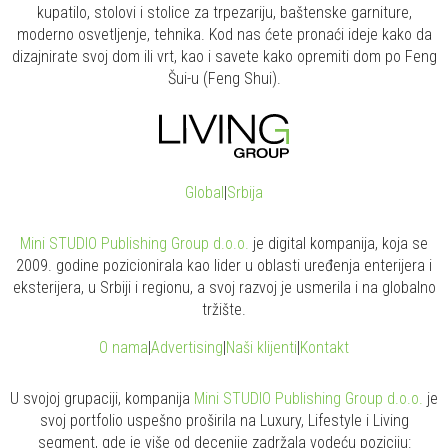
kupatilo, stolovi i stolice za trpezariju, baštenske garniture,
moderno osvetljenje, tehnika. Kod nas ćete pronaći ideje kako da
dizajnirate svoj dom ili vrt, kao i savete kako opremiti dom po Feng
Šui-u (Feng Shui).
Global
|
Srbija
Mini STUDIO Publishing Group d.o.o.
je digital kompanija, koja se
2009. godine pozicionirala kao lider u oblasti uređenja enterijera i
eksterijera, u Srbiji i regionu, a svoj razvoj je usmerila i na globalno
tržište.
O nama
|
Advertising
|
Naši klijenti
|
Kontakt
U svojoj grupaciji, kompanija
Mini STUDIO Publishing Group d.o.o.
je
svoj portfolio uspešno proširila na Luxury, Lifestyle i Living
segment, gde je više od decenije zadržala vodeću poziciju: