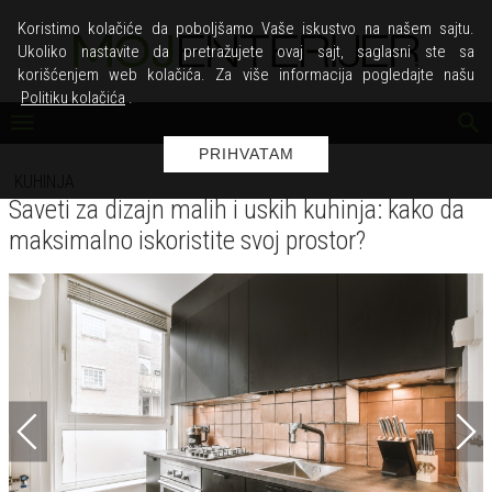
Koristimo kolačiće da poboljšamo Vaše iskustvo na našem sajtu.
Ukoliko nastavite da pretražujete ovaj sajt, saglasni ste sa
korišćenjem web kolačića. Za više informacija pogledajte našu
Politiku kolačića
.
PRIHVATAM
KUHINJA
Saveti za dizajn malih i uskih kuhinja: kako da
maksimalno iskoristite svoj prostor?