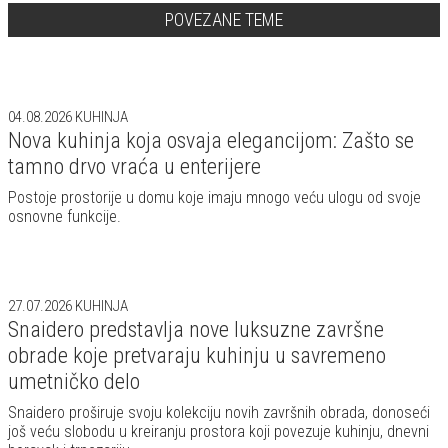
POVEZANE TEME
04.08.2026
KUHINJA
Nova kuhinja koja osvaja elegancijom: Zašto se
tamno drvo vraća u enterijere
Postoje prostorije u domu koje imaju mnogo veću ulogu od svoje
osnovne funkcije.
27.07.2026
KUHINJA
Snaidero predstavlja nove luksuzne završne
obrade koje pretvaraju kuhinju u savremeno
umetničko delo
Snaidero proširuje svoju kolekciju novih završnih obrada, donoseći
još veću slobodu u kreiranju prostora koji povezuje kuhinju, dnevni