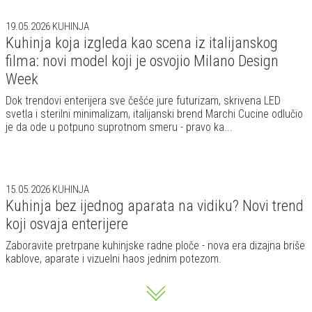
19.05.2026
KUHINJA
Kuhinja koja izgleda kao scena iz italijanskog
filma: novi model koji je osvojio Milano Design
Week
Dok trendovi enterijera sve češće jure futurizam, skrivena LED
svetla i sterilni minimalizam, italijanski brend Marchi Cucine odlučio
je da ode u potpuno suprotnom smeru - pravo ka...
15.05.2026
KUHINJA
Kuhinja bez ijednog aparata na vidiku? Novi trend
koji osvaja enterijere
Zaboravite pretrpane kuhinjske radne ploče - nova era dizajna briše
kablove, aparate i vizuelni haos jednim potezom.