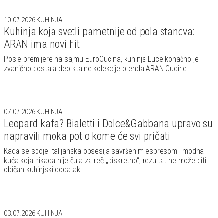
10.07.2026
KUHINJA
Kuhinja koja svetli pametnije od pola stanova:
ARAN ima novi hit
Posle premijere na sajmu EuroCucina, kuhinja Luce konačno je i
zvanično postala deo stalne kolekcije brenda ARAN Cucine.
07.07.2026
KUHINJA
Leopard kafa? Bialetti i Dolce&Gabbana upravo su
napravili moka pot o kome će svi pričati
Kada se spoje italijanska opsesija savršenim espresom i modna
kuća koja nikada nije čula za reč „diskretno“, rezultat ne može biti
običan kuhinjski dodatak.
03.07.2026
KUHINJA