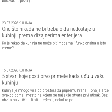
boravak i trpezariju.
23.07.2026
KUHINJA
Ono što nikada ne bi trebalo da nedostaje u
kuhinji, prema dizajnerima enterijera
Ko je rekao da kuhinja ne može biti moderna i funkcionalna u isto
vreme?
15.07.2026
KUHINJA
5 stvari koje gosti prvo primete kada uđu u vašu
kuhinju
Kuhinja je mnogo više od prostora za pripremu hrane – ona je srce
svakog doma i mesto na kojem se najlakše stvara prvi utisak. Bez
obzira na veličinu ili stil uređenja, nekoliko pa...