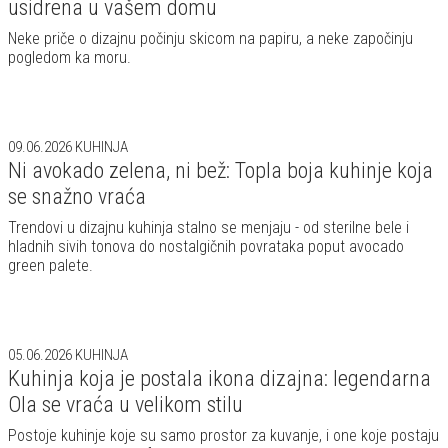
usidrena u vašem domu
Neke priče o dizajnu počinju skicom na papiru, a neke započinju
pogledom ka moru.
09.06.2026
KUHINJA
Ni avokado zelena, ni bež: Topla boja kuhinje koja
se snažno vraća
Trendovi u dizajnu kuhinja stalno se menjaju - od sterilne bele i
hladnih sivih tonova do nostalgičnih povrataka poput avocado
green palete.
05.06.2026
KUHINJA
Kuhinja koja je postala ikona dizajna: legendarna
Ola se vraća u velikom stilu
Postoje kuhinje koje su samo prostor za kuvanje, i one koje postaju