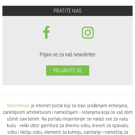
PRATITE NAS
Prijavi se za naš newsletter
PRIJAVITE SE
Mojenterijer
je internet portal koji se bavi uređenjem enterijera,
zanimljivom arhitekturom i nameštajem - rešenjima koja će vaš dom
učiniti savršenim. Na portalu mojenterijer se nalazi sve za vašu
kuću - veliki izbor garnitura za dnevnu sobu, kreveti za spavaću
sobu i dečiju sobu, elementi za kuhinju, sanitarije i nameštaj za