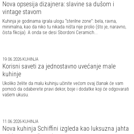
Nova opsesija dizajnera: slavine sa dušom i
vintage stavom
Kuhinja je godinama igrala ulogu “sterilne zone”: bela, ravna,
minimalna, kao da niko tu nikada ništa nije prolio (što je, naravno,
čista fikcija). A onda se desi Sbordoni Ceramich...
19.06.2026
KUHINJA
Korisni saveti za jednostavno uvećanje male
kuhinje
Ukoliko želite da malu kuhinju učinite većom ovaj članak će vam
pomoći da odaberete pravi dekor, boje i dodatke koji će odgovarati
vašem ukusu.
11.06.2026
KUHINJA
Nova kuhinja Schiffini izgleda kao luksuzna jahta