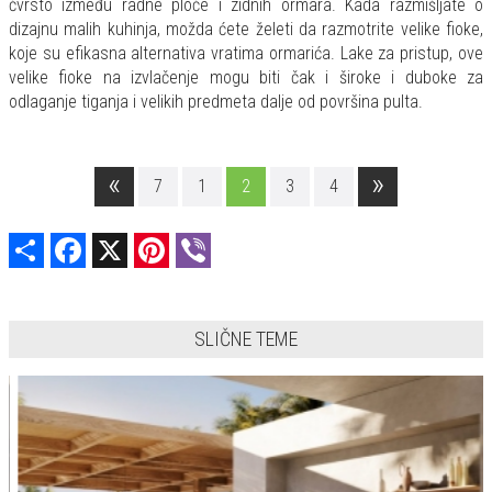
čvrsto između radne ploče i zidnih ormara. Kada razmišljate o
dizajnu malih kuhinja, možda ćete želeti da razmotrite velike fioke,
koje su efikasna alternativa vratima ormarića. Lake za pristup, ove
velike fioke na izvlačenje mogu biti čak i široke i duboke za
odlaganje tiganja i velikih predmeta dalje od površina pulta.
«
»
7
1
2
3
4
Share
Facebook
X
Pinterest
Viber
SLIČNE TEME