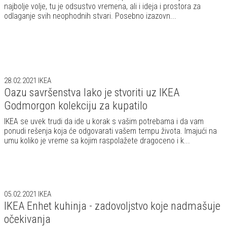
najbolje volje, tu je odsustvo vremena, ali i ideja i prostora za
odlaganje svih neophodnih stvari. Posebno izazovn...
28.02.2021
IKEA
Oazu savršenstva lako je stvoriti uz IKEA
Godmorgon kolekciju za kupatilo
IKEA se uvek trudi da ide u korak s vašim potrebama i da vam
ponudi rešenja koja će odgovarati vašem tempu života. Imajući na
umu koliko je vreme sa kojim raspolažete dragoceno i k...
05.02.2021
IKEA
IKEA Enhet kuhinja - zadovoljstvo koje nadmašuje
očekivanja