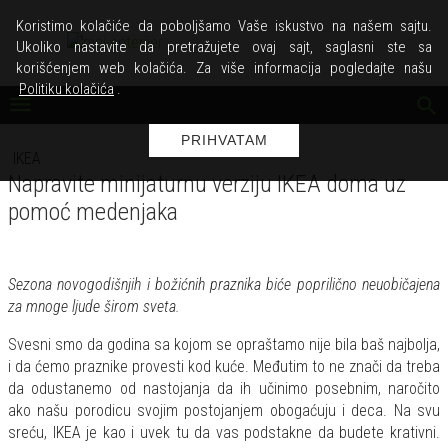
Koristimo kolačiće da poboljšamo Vaše iskustvo na našem sajtu.
Ukoliko nastavite da pretražujete ovaj sajt, saglasni ste sa
korišćenjem web kolačića. Za više informacija pogledajte našu
Politiku kolačića
.
PRIHVATAM
IKEA
Napravite minijaturnu verziju IKEA doma uz
pomoć medenjaka
Sezona novogodišnjih i božićnih praznika biće poprilično neuobičajena
za mnoge ljude širom sveta.
Svesni smo da godina sa kojom se opraštamo nije bila baš najbolja,
i da ćemo praznike provesti kod kuće. Međutim to ne znači da treba
da odustanemo od nastojanja da ih učinimo posebnim, naročito
ako našu porodicu svojim postojanjem obogaćuju i deca. Na svu
sreću, IKEA je kao i uvek tu da vas podstakne da budete krativni.