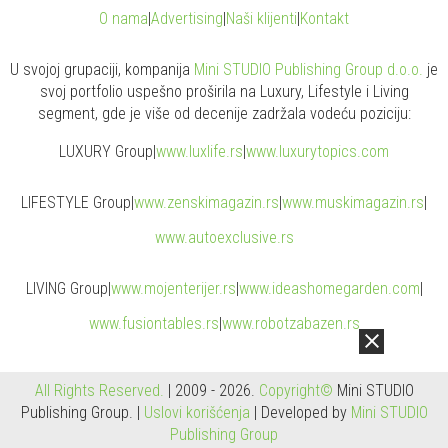
O nama
|
Advertising
|
Naši klijenti
|
Kontakt
U svojoj grupaciji, kompanija
Mini STUDIO Publishing Group d.o.o.
je
svoj portfolio uspešno proširila na Luxury, Lifestyle i Living
segment, gde je više od decenije zadržala vodeću poziciju:
LUXURY Group
|
www.
luxlife
.rs
|
www.
luxurytopics
.com
LIFESTYLE Group
|
www.
zenski
magazin.rs
|
www.
muski
magazin.rs
|
www.
auto
exclusive.rs
LIVING Group
|
www.
moj
enterijer.rs
|
www.
ideas
homegarden.com
|
www.
fusiontables
.rs
|
www.
robotzabazen
.rs
All Rights Reserved.
| 2009 - 2026.
Copyright©
Mini STUDIO
Publishing Group. |
Uslovi korišćenja
| Developed by
Mini STUDIO
Publishing Group