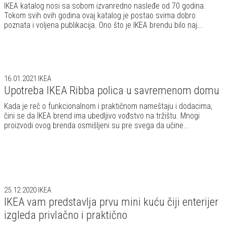
IKEA katalog nosi sa sobom izvanredno nasleđe od 70 godina.
Tokom svih ovih godina ovaj katalog je postao svima dobro
poznata i voljena publikacija. Ono što je IKEA brendu bilo naj...
16.01.2021
IKEA
Upotreba IKEA Ribba polica u savremenom domu
Kada je reč o funkcionalnom i praktičnom nameštaju i dodacima,
čini se da IKEA brend ima ubedljivo vođstvo na tržištu. Mnogi
proizvodi ovog brenda osmišljeni su pre svega da učine...
25.12.2020
IKEA
IKEA vam predstavlja prvu mini kuću čiji enterijer
izgleda privlačno i praktično