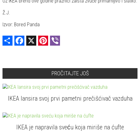
Uz IKEA brend ove godine praznici zaista zvuče primamljivo i slatko.
Ž.J.
Izvor: Bored Panda
Share
Facebook
X
Pinterest
Viber
PROČITAJTE JOŠ
IKEA lansira svoj prvi pametni prečišćivač vazduha
IKEA je napravila sveću koja miriše na ćufte