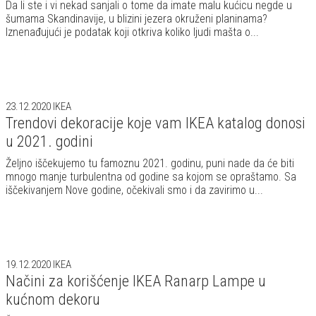
Da li ste i vi nekad sanjali o tome da imate malu kućicu negde u
šumama Skandinavije, u blizini jezera okruženi planinama?
Iznenađujući je podatak koji otkriva koliko ljudi mašta o...
23.12.2020
IKEA
Trendovi dekoracije koje vam IKEA katalog donosi
u 2021. godini
Željno iščekujemo tu famoznu 2021. godinu, puni nade da će biti
mnogo manje turbulentna od godine sa kojom se opraštamo. Sa
iščekivanjem Nove godine, očekivali smo i da zavirimo u...
19.12.2020
IKEA
Načini za korišćenje IKEA Ranarp Lampe u
kućnom dekoru