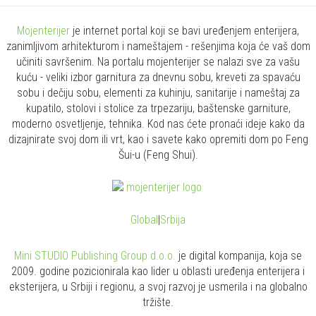
Mojenterijer
je internet portal koji se bavi uređenjem enterijera,
zanimljivom arhitekturom i nameštajem - rešenjima koja će vaš dom
učiniti savršenim. Na portalu mojenterijer se nalazi sve za vašu
kuću - veliki izbor garnitura za dnevnu sobu, kreveti za spavaću
sobu i dečiju sobu, elementi za kuhinju, sanitarije i nameštaj za
kupatilo, stolovi i stolice za trpezariju, baštenske garniture,
moderno osvetljenje, tehnika. Kod nas ćete pronaći ideje kako da
dizajnirate svoj dom ili vrt, kao i savete kako opremiti dom po Feng
Šui-u (Feng Shui).
Global
|
Srbija
Mini STUDIO Publishing Group d.o.o.
je digital kompanija, koja se
2009. godine pozicionirala kao lider u oblasti uređenja enterijera i
eksterijera, u Srbiji i regionu, a svoj razvoj je usmerila i na globalno
tržište.