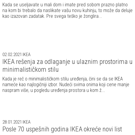
Kada se useljavate u mali dom i imate pred sobom prazno platno
na kom bi trebalo da naslikate vašu novu kuhinju, to može da deluje
kao izazovan zadatak. Pre svega teško je žonglira...
02.02.2021
IKEA
IKEA rešenja za odlaganje u ulaznim prostorima u
minimalističkom stilu
Kada je reč o minimalističkom stilu uređenja, čini se da se IKEA
nameće kao najlogičniji izbor. Nudeći svima onima koji cene manje
naspram više, u pogledu uređenja prostora u kom ž...
28.01.2021
IKEA
Posle 70 uspešnih godina IKEA okreće novi list