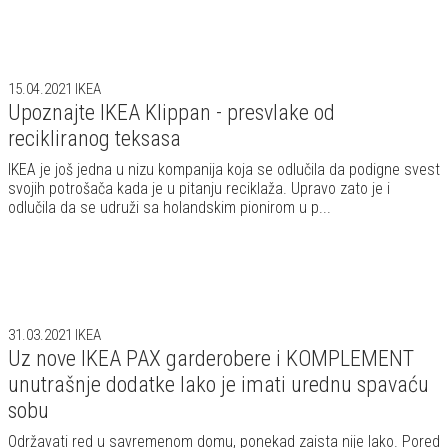
15.04.2021
IKEA
Upoznajte IKEA Klippan - presvlake od
recikliranog teksasa
IKEA je još jedna u nizu kompanija koja se odlučila da podigne svest
svojih potrošača kada je u pitanju reciklaža. Upravo zato je i
odlučila da se udruži sa holandskim pionirom u p...
31.03.2021
IKEA
Uz nove IKEA PAX garderobere i KOMPLEMENT
unutrašnje dodatke lako je imati urednu spavaću
sobu
Održavati red u savremenom domu, ponekad zaista nije lako. Pored