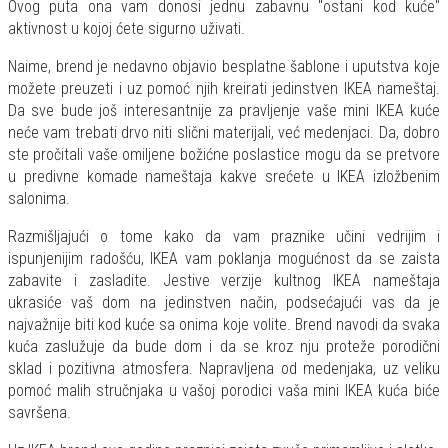
Ovog puta ona vam donosi jednu zabavnu "ostani kod kuće"
aktivnost u kojoj ćete sigurno uživati.
Naime, brend je nedavno objavio besplatne šablone i uputstva koje
možete preuzeti i uz pomoć njih kreirati jedinstven IKEA nameštaj.
Da sve bude još interesantnije za pravljenje vaše mini IKEA kuće
neće vam trebati drvo niti slični materijali, već medenjaci. Da, dobro
ste pročitali vaše omiljene božićne poslastice mogu da se pretvore
u predivne komade nameštaja kakve srećete u IKEA izložbenim
salonima.
Razmišljajući o tome kako da vam praznike učini vedrijim i
ispunjenijim radošću, IKEA vam poklanja mogućnost da se zaista
zabavite i zasladite. Jestive verzije kultnog IKEA nameštaja
ukrasiće vaš dom na jedinstven način, podsećajući vas da je
najvažnije biti kod kuće sa onima koje volite. Brend navodi da svaka
kuća zaslužuje da bude dom i da se kroz nju proteže porodični
sklad i pozitivna atmosfera. Napravljena od medenjaka, uz veliku
pomoć malih stručnjaka u vašoj porodici vaša mini IKEA kuća biće
savršena.