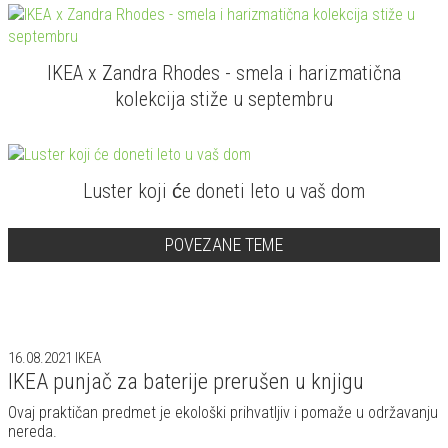
IKEA x Zandra Rhodes - smela i harizmatična
kolekcija stiže u septembru
Luster koji će doneti leto u vaš dom
POVEZANE TEME
16.08.2021
IKEA
IKEA punjač za baterije prerušen u knjigu
Ovaj praktičan predmet je ekološki prihvatljiv i pomaže u održavanju
nereda.