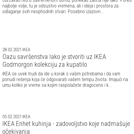
Održavati red u savremenom domu, ponekad zaista nije lako. Pored
najbolje volje, tu je odsustvo vremena, ali i ideja i prostora za
odlaganje svih neophodnih stvari. Posebno izazovn...
28.02.2021
IKEA
Oazu savršenstva lako je stvoriti uz IKEA
Godmorgon kolekciju za kupatilo
IKEA se uvek trudi da ide u korak s vašim potrebama i da vam
ponudi rešenja koja će odgovarati vašem tempu života. Imajući na
umu koliko je vreme sa kojim raspolažete dragoceno i k...
05.02.2021
IKEA
IKEA Enhet kuhinja - zadovoljstvo koje nadmašuje
očekivanja