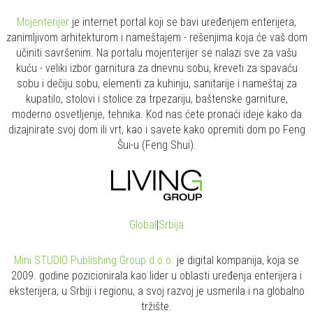
Mojenterijer
je internet portal koji se bavi uređenjem enterijera,
zanimljivom arhitekturom i nameštajem - rešenjima koja će vaš dom
učiniti savršenim. Na portalu mojenterijer se nalazi sve za vašu
kuću - veliki izbor garnitura za dnevnu sobu, kreveti za spavaću
sobu i dečiju sobu, elementi za kuhinju, sanitarije i nameštaj za
kupatilo, stolovi i stolice za trpezariju, baštenske garniture,
moderno osvetljenje, tehnika. Kod nas ćete pronaći ideje kako da
dizajnirate svoj dom ili vrt, kao i savete kako opremiti dom po Feng
Šui-u (Feng Shui).
Global
|
Srbija
Mini STUDIO Publishing Group d.o.o.
je digital kompanija, koja se
2009. godine pozicionirala kao lider u oblasti uređenja enterijera i
eksterijera, u Srbiji i regionu, a svoj razvoj je usmerila i na globalno
tržište.