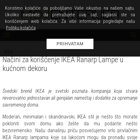
Koristimo kolačiće da poboljšamo Vaše iskustvo na našem sajtu.
Ukoliko nastavite da pretražujete ovaj sajt, saglasni ste sa
korišćenjem web kolačića. Za više informacija pogledajte našu
Politiku kolačića
.
PRIHVATAM
IKEA
Načini za korišćenje IKEA Ranarp Lampe u
kućnom dekoru
Švedski brend IKEA je svetski poznata kompanija koja stvara
neverovatno jednostavan ali genijalan nameštaj i dodatke za opremanje
savremenog doma.
Moderan, minimalan i skandinavski, IKEA stil je nešto što morate
pokloniti svom domu ako želite da mu podarite nešto
bezvremensko. Našu današnju priču posvećujemo vrlo privlačnim
IKEA Ranarp lampama koje sa lakoćom mogu da pronađu svoje