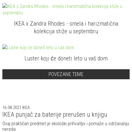
IKEA x Zandra Rhodes - smela i harizmatična
kolekcija stiže u septembru
Luster koji će doneti leto u vaš dom
POVEZANE TEME
16.08.2021
IKEA
IKEA punjač za baterije prerušen u knjigu
Ovaj praktičan predmet je ekološki prihvatljiv i pomaže u održavanju
nereda.