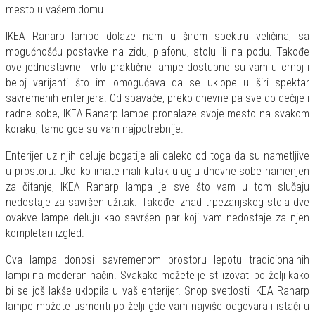
mesto u vašem domu.
IKEA Ranarp lampe dolaze nam u širem spektru veličina, sa
mogućnošću postavke na zidu, plafonu, stolu ili na podu. Takođe
ove jednostavne i vrlo praktične lampe dostupne su vam u crnoj i
beloj varijanti što im omogućava da se uklope u širi spektar
savremenih enterijera. Od spavaće, preko dnevne pa sve do dečije i
radne sobe, IKEA Ranarp lampe pronalaze svoje mesto na svakom
koraku, tamo gde su vam najpotrebnije.
Enterijer uz njih deluje bogatije ali daleko od toga da su nametljive
u prostoru. Ukoliko imate mali kutak u uglu dnevne sobe namenjen
za čitanje, IKEA Ranarp lampa je sve što vam u tom slučaju
nedostaje za savršen užitak. Takođe iznad trpezarijskog stola dve
ovakve lampe deluju kao savršen par koji vam nedostaje za njen
kompletan izgled.
Ova lampa donosi savremenom prostoru lepotu tradicionalnih
lampi na moderan način. Svakako možete je stilizovati po želji kako
bi se još lakše uklopila u vaš enterijer. Snop svetlosti IKEA Ranarp
lampe možete usmeriti po želji gde vam najviše odgovara i istaći u