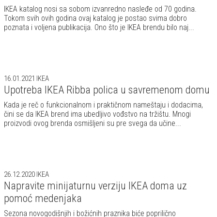
IKEA katalog nosi sa sobom izvanredno nasleđe od 70 godina.
Tokom svih ovih godina ovaj katalog je postao svima dobro
poznata i voljena publikacija. Ono što je IKEA brendu bilo naj...
16.01.2021
IKEA
Upotreba IKEA Ribba polica u savremenom domu
Kada je reč o funkcionalnom i praktičnom nameštaju i dodacima,
čini se da IKEA brend ima ubedljivo vođstvo na tržištu. Mnogi
proizvodi ovog brenda osmišljeni su pre svega da učine...
26.12.2020
IKEA
Napravite minijaturnu verziju IKEA doma uz
pomoć medenjaka
Sezona novogodišnjih i božićnih praznika biće poprilično