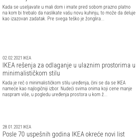
Kada se useljavate u mali dom i imate pred sobom prazno platno
na kom bi trebalo da naslikate vašu novu kuhinju, to može da deluje
kao izazovan zadatak. Pre svega teško je žonglira...
02.02.2021
IKEA
IKEA rešenja za odlaganje u ulaznim prostorima u
minimalističkom stilu
Kada je reč o minimalističkom stilu uređenja, čini se da se IKEA
nameće kao najlogičniji izbor. Nudeći svima onima koji cene manje
naspram više, u pogledu uređenja prostora u kom ž...
28.01.2021
IKEA
Posle 70 uspešnih godina IKEA okreće novi list