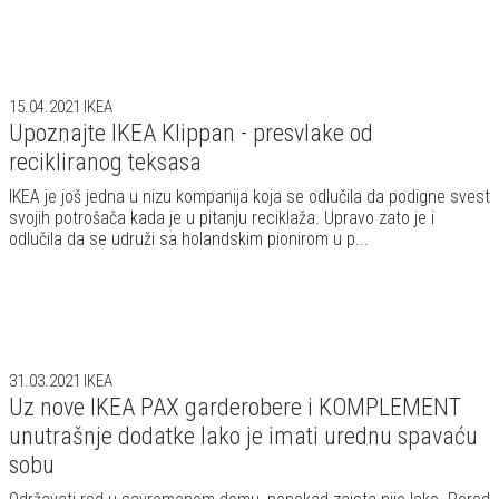
15.04.2021
IKEA
Upoznajte IKEA Klippan - presvlake od
recikliranog teksasa
IKEA je još jedna u nizu kompanija koja se odlučila da podigne svest
svojih potrošača kada je u pitanju reciklaža. Upravo zato je i
odlučila da se udruži sa holandskim pionirom u p...
31.03.2021
IKEA
Uz nove IKEA PAX garderobere i KOMPLEMENT
unutrašnje dodatke lako je imati urednu spavaću
sobu