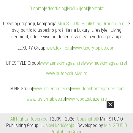
O nama
|
Advertising
|
Naši klijenti
|
Kontakt
U svojoj grupaciji, kompanija
Mini STUDIO Publishing Group d.o.o.
je
svoj portfolio uspešno proširila na Luxury, Lifestyle i Living
segment, gde je više od decenije zadržala vodeću poziciju:
LUXURY Group
|
www.
luxlife
.rs
|
www.
luxurytopics
.com
LIFESTYLE Group
|
www.
zenski
magazin.rs
|
www.
muski
magazin.rs
|
www.
auto
exclusive.rs
LIVING Group
|
www.
moj
enterijer.rs
|
www.
ideas
homegarden.com
|
www.
fusiontables
.rs
|
www.
robotzabazen
.rs
All Rights Reserved.
| 2009 - 2026.
Copyright©
Mini STUDIO
Publishing Group. |
Uslovi korišćenja
| Developed by
Mini STUDIO
Publishing Group