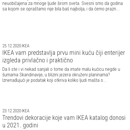
neuobičajena za mnoge ljude širom sveta. Svesni smo da godina
sa kojom se opraštamo nije bila baš najbolja, i da ćemo prazn...
25.12.2020
IKEA
IKEA vam predstavlja prvu mini kuću čiji enterijer
izgleda privlačno i praktično
Da li ste i vi nekad sanjali o tome da imate malu kućicu negde u
šumama Skandinavije, u blizini jezera okruženi planinama?
Iznenađujući je podatak koji otkriva koliko ljudi mašta o...
23.12.2020
IKEA
Trendovi dekoracije koje vam IKEA katalog donosi
u 2021. godini