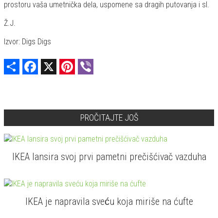
prostoru vaša umetnička dela, uspomene sa dragih putovanja i sl.
Ž.J.
Izvor: Digs Digs
Share
Facebook
X
Pinterest
Viber
PROČITAJTE JOŠ
IKEA lansira svoj prvi pametni prečišćivač vazduha
IKEA je napravila sveću koja miriše na ćufte