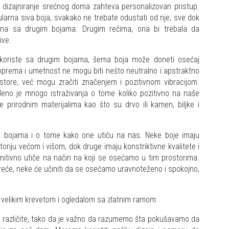
a dizajniranje srećnog doma zahteva personalizovan pristup.
ularna siva boja, svakako ne trebate odustati od nje, sve dok
ana sa drugim bojama. Drugim rečima, ona bi trebala da
ive.
e koriste sa drugim bojama, šema boja može doneti osećaj
 oprema i umetnost ne mogu biti nešto neutralno i apstraktno
store, već mogu zračiti značenjem i pozitivnom vibracijom.
đeno je mnogo istraživanja o tome koliko pozitivno na naše
je prirodnim materijalima kao što su drvo ili kamen, biljke i
o bojama i o tome kako one utiču na nas. Neke boje imaju
storiju većom i višom, dok druge imaju konstriktivne kvalitete i
finitivno utiče na način na koji se osećamo u tim prostorima.
sreće, neke će učiniti da se osećamo uravnoteženo i spokojno,
čno različite, tako da je važno da razumemo šta pokušavamo da