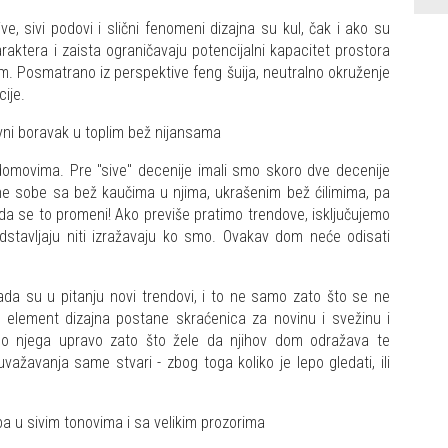
e, sivi podovi i slični fenomeni dizajna su kul, čak i ako su
aktera i zaista ograničavaju potencijalni kapacitet prostora
m. Posmatrano iz perspektive feng šuija, neutralno okruženje
ije.
 domovima. Pre "sive" decenije imali smo skoro dve decenije
jene sobe sa bež kaučima u njima, ukrašenim bež ćilimima, pa
e da se to promeni! Ako previše pratimo trendove, isključujemo
edstavljaju niti izražavaju ko smo. Ovakav dom neće odisati
ada su u pitanju novi trendovi, i to ne samo zato što se ne
element dizajna postane skraćenica za novinu i svežinu i
do njega upravo zato što žele da njihov dom odražava te
uvažavanja same stvari - zbog toga koliko je lepo gledati, ili