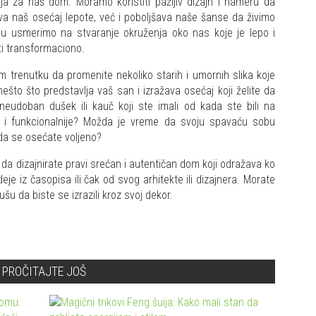
 za naš dom. Moramo koristiti pažljiv dizajn i nameru da
a naš osećaj lepote, već i poboljšava naše šanse da živimo
ju usmerimo na stvaranje okruženja oko nas koje je lepo i
ti transformaciono.
 trenutku da promenite nekoliko starih i umornih slika koje
nešto što predstavlja vaš san i izražava osećaj koji želite da
eudoban dušek ili kauč koji ste imali od kada ste bili na
ije i funkcionalnije? Možda je vreme da svoju spavaću sobu
i da se osećate voljeno?
 da dizajnirate pravi srećan i autentičan dom koji odražava ko
je iz časopisa ili čak od svog arhitekte ili dizajnera. Morate
dušu da biste se izrazili kroz svoj dekor.
PROČITAJTE JOŠ