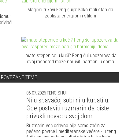
Magični trikovi Feng šuija: Kako mali stan da
zablista energijom i stilom
domu:
ivlači
Imate stepenice u kući? Feng šui upozorava da
ovaj raspored može narušiti harmoniju doma
POVEZANE TEME
06.07.2026
FENG SHUI
Ni u spavaćoj sobi ni u kupatilu:
Gde postaviti ruzmarin da biste
privukli novac u svoj dom
Ruzmarin već odavno nije samo začin za
pečeno povrće i mediteranske večere - u feng