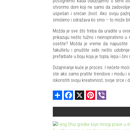
postignemo kada odlučujemo o šemi boja
stvorimo dom koji ne samo da zadovoljav
uspešan i srećan život. Ako svoju pažn
smisleno i odražava ko smo – to može bi
Možda je sve što treba da uradite u ovom
prikazuju nešto tužno i neinspirativno u 
osetite? Možda je vreme da napustite n
fakultetu i priuštite sebi nešto udobn
prefarbate u boju koja je topla, lepa i čin
Dizajniranje kuće je proces. I nećete moći
ste ako samo pratite trendove i modu i ide
iskoristiti svoju kreativnost, svoje srce i 
Share
Facebook
X
Pinterest
Viber