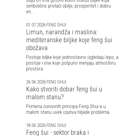
šuiju on ima gotovo kultni status biljke koja
simbolično privlači obilje, prosperitet i dobru
en...
01.07.2026
FENG SHUI
Limun, narandža i maslina:
mediteranske biljke koje feng šui
obožava
Postoje biljke koje jednostavno izgledaju lepo, a
postoje i one koje potpuno menjaju atmosferu
prostora.
26.06.2026
FENG SHUI
Kako stvoriti dobar feng šui u
malom stanu?
Primena osnovnih principa Feng Shui-a u
malom stanu uvek izaziva hiljade problema.
18.06.2026
FENG SHUI
Feng šui - sektor braka i