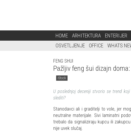
HOME
ARHITEKTURA
ENTERIJER
OSVETLJENJE
OFFICE
WHATS NE
FENG SHUI
Pažljiv feng šui dizajn doma: 
iStock
U poslednjoj deceniji stvorio se trend ko
slediti?
Stanodavci ali i graditelji to vole, jer 
neutralne materijale. Sivi laminatni podov
trebalo da signaliziraju kupcu ili zakup
nije uvek slučaj.