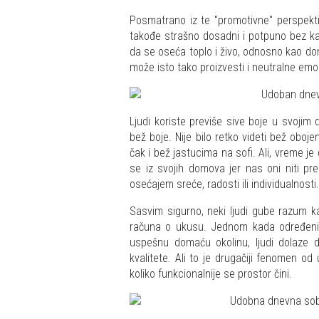
Posmatrano iz te "promotivne" perspektiv
takođe strašno dosadni i potpuno bez kar
da se oseća toplo i živo, odnosno kao do
može isto tako proizvesti i neutralne emoc
Ljudi koriste previše sive boje u svojim
bež boje. Nije bilo retko videti bež obo
čak i bež jastucima na sofi. Ali, vreme j
se iz svojih domova jer nas oni niti pr
osećajem sreće, radosti ili individualnosti.
Sasvim sigurno, neki ljudi gube razum k
računa o ukusu. Jednom kada određeni 
uspešnu domaću okolinu, ljudi dolaze 
kvalitete. Ali to je drugačiji fenomen od 
koliko funkcionalnije se prostor čini.