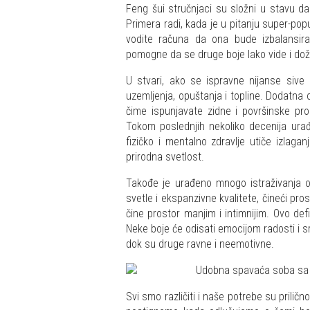
Feng šui stručnjaci su složni u stavu d
Primera radi, kada je u pitanju super-pop
vodite računa da ona bude izbalansir
pomogne da se druge boje lako vide i dož
U stvari, ako se ispravne nijanse siv
uzemljenja, opuštanja i topline. Dodatna
čime ispunjavate zidne i površinske pro
Tokom poslednjih nekoliko decenija ura
fizičko i mentalno zdravlje utiče izlagan
prirodna svetlost.
Takođe je urađeno mnogo istraživanja 
svetle i ekspanzivne kvalitete, čineći pro
čine prostor manjim i intimnijim. Ovo de
Neke boje će odisati emocijom radosti i 
dok su druge ravne i neemotivne.
Svi smo različiti i naše potrebe su prili