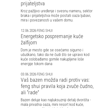
prijateljstva
Kroz pažljivo uređenje i svesnu nameru, sektor
braka i prijateljstva može postati oaza ljubavi,
mira i povezanosti u vašem domu.
12.06.2026
FENG SHUI
Energetsko pospremanje kuće
žalfijom
Dom je mesto gde se osećamo sigurno i
ušuškano, tako da ne čudi što se upravo kod
kuće oslobađamo gomile nakupljene loše
energije tokom dana
03.06.2026
FENG SHUI
Vaš bazen možda radi protiv vas:
feng shui pravila koja zvuče čudno,
ali “rade”
Bazen deluje kao najluksuzniji detalj dvorišta -
mala privatna oaza, mini resort kod kuće,