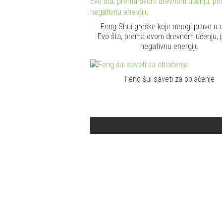
Feng Shui greške koje mnogi prave u 
Evo šta, prema ovom drevnom učenju, pr
negativnu energiju
Feng šui saveti za oblačenje