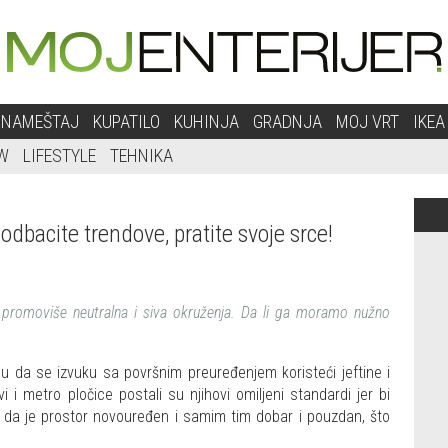
NAMEŠTAJ
KUPATILO
KUHINJA
GRADNJA
MOJ VRT
IKEA
W
LIFESTYLE
TEHNIKA
odbacite trendove, pratite svoje srce!
ji promoviše neutralna i siva okruženja. Da li ga moramo nužno
mogu da se izvuku sa površnim preuređenjem koristeći jeftine i
i i metro pločice postali su njihovi omiljeni standardi jer bi
cu da je prostor novouređen i samim tim dobar i pouzdan, što