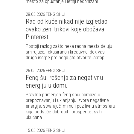
mesto za opuštanje i letnji hedonizam.
28.05.2026
FENG SHUI
Rad od kuće nikad nije izgledao
ovako zen: trikovi koje obožava
Pinterest
Postoji razlog zašto neka radna mesta deluju
smirujuće, fokusirano i kreativno, dok vas
druga iscrpe pre nego što otvorite laptop.
26.05.2026
FENG SHUI
Feng šui rešenja za negativnu
energiju u domu
Pravilno primenjen feng shui pomaže u
prepoznavanju i uklanjanju izvora negativne
energije, stvarajući mirnu i pozitivnu atmosferu
koja podstiče dobrobit i prosperitet svih
ukućana...
15.05.2026
FENG SHUI