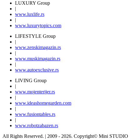
LUXURY Group
|
www.
luxlife
.rs
|
www.
luxurytopics
.com
LIFESTYLE Group
|
www.
zenski
magazin.rs
|
www.
muski
magazin.rs
|
www.
auto
exclusive.rs
LIVING Group
|
www.
moj
enterijer.rs
|
www.
ideas
homegarden.com
|
www.
fusiontables
.rs
|
www.
robotzabazen
.rs
All Rights Reserved.
| 2009 - 2026.
Copyright©
Mini STUDIO