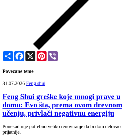
Share
Facebook
X
Pinterest
Viber
Povezane teme
31.07.2026
Feng shui
Feng Shui greške koje mnogi prave u
domu: Evo šta, prema ovom drevnom
učenju, privlači negativnu energiju
Ponekad nije potrebno veliko renoviranje da bi dom delovao
prijatnije.