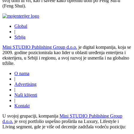
svoj dom ili vrt, kao i savete kako opremiti dom po Feng Šui-u
(Feng Shui).
Global
|
Srbija
Mini STUDIO Publishing Group d.o.o.
je digital kompanija, koja se
2009. godine pozicionirala kao lider u oblasti uređenja enterijera i
eksterijera, u Srbiji i regionu, a svoj razvoj je usmerila i na globalno
tržište.
O nama
|
Advertising
|
Naši klijenti
|
Kontakt
U svojoj grupaciji, kompanija
Mini STUDIO Publishing Group
d.o.o.
je svoj portfolio uspešno proširila na Luxury, Lifestyle i
Living segment, gde je više od decenije zadržala vodeću poziciju: