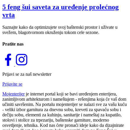
5 feng šui saveta za uređenje prolećnog
vrta
Saznajte kako da optimizujete svoj baštenski prostor i uživate u
svežem, blagotvornom okruženju tokom cele sezone.
Pratite nas
Prijavi se za naš newsletter
Prijavite se
Mojenterijer
je internet portal koji se bavi uređenjem enterijera,
zanimljivom arhitekturom i nameštajem - rešenjima koja će vaš dom
učiniti savršenim. Na portalu mojenterijer se nalazi sve za vašu kuću
- veliki izbor garnitura za dnevnu sobu, kreveti za spavaću sobu i
dečiju sobu, elementi za kuhinju, sanitarije i nameštaj za kupatilo,
stolovi i stolice za trpezariju, baštenske garniture, moderno
osvetljenje, tehnika. Kod nas ćete pronaći ideje kako da dizajnirate