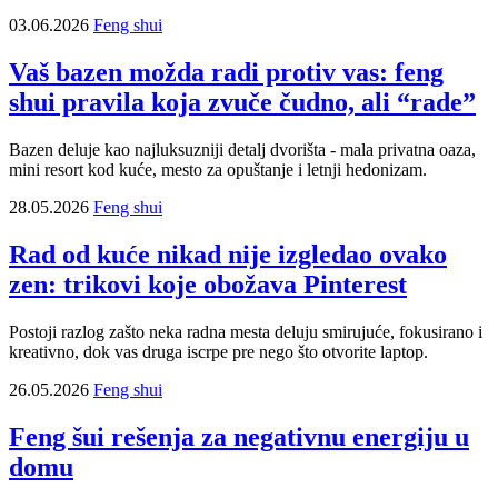
03.06.2026
Feng shui
Vaš bazen možda radi protiv vas: feng
shui pravila koja zvuče čudno, ali “rade”
Bazen deluje kao najluksuzniji detalj dvorišta - mala privatna oaza,
mini resort kod kuće, mesto za opuštanje i letnji hedonizam.
28.05.2026
Feng shui
Rad od kuće nikad nije izgledao ovako
zen: trikovi koje obožava Pinterest
Postoji razlog zašto neka radna mesta deluju smirujuće, fokusirano i
kreativno, dok vas druga iscrpe pre nego što otvorite laptop.
26.05.2026
Feng shui
Feng šui rešenja za negativnu energiju u
domu