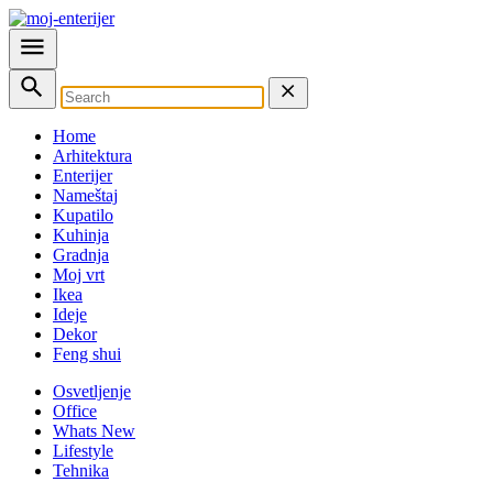
Home
Arhitektura
Enterijer
Nameštaj
Kupatilo
Kuhinja
Gradnja
Moj vrt
Ikea
Ideje
Dekor
Feng shui
Osvetljenje
Office
Whats New
Lifestyle
Tehnika