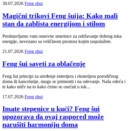
30.07.2026
Feng shui
Magični trikovi Feng šuija: Kako mali
stan da zablista energijom i stilom
Predstavljamo vam osnovne smernice za održavanje dobrog toka
energije, nevezano sa veličinom prostora kojim raspolažete.
21.07.2026
Feng shui
Feng šui saveti za oblačenje
Feng šui principi za uređenje enterijera i eksterijera porodičnog
doma ili kancelarije, mogu se primeniti i na odevanje. Naša odeća i
te kako utiče na to kako ćemo se osećati u tok...
17.07.2026
Feng shui
Imate stepenice u kući? Feng šui
upozorava da ovaj raspored može
narušiti harmoniju doma