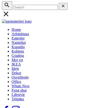
Home
Arhitektura
Enterijer
Nameštaj
Kupatilo
Kuhinja
Gradnja
Moj vrt
IKEA
Ideje
Dekor
Osvetljenje
Office
Whats New
Feng shui
Lifestyle
Tehnika