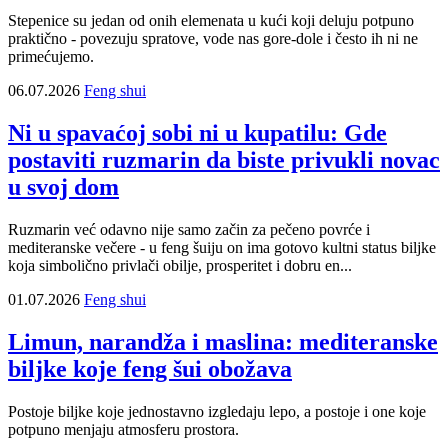
Stepenice su jedan od onih elemenata u kući koji deluju potpuno
praktično - povezuju spratove, vode nas gore-dole i često ih ni ne
primećujemo.
06.07.2026
Feng shui
Ni u spavaćoj sobi ni u kupatilu: Gde
postaviti ruzmarin da biste privukli novac
u svoj dom
Ruzmarin već odavno nije samo začin za pečeno povrće i
mediteranske večere - u feng šuiju on ima gotovo kultni status biljke
koja simbolično privlači obilje, prosperitet i dobru en...
01.07.2026
Feng shui
Limun, narandža i maslina: mediteranske
biljke koje feng šui obožava
Postoje biljke koje jednostavno izgledaju lepo, a postoje i one koje
potpuno menjaju atmosferu prostora.