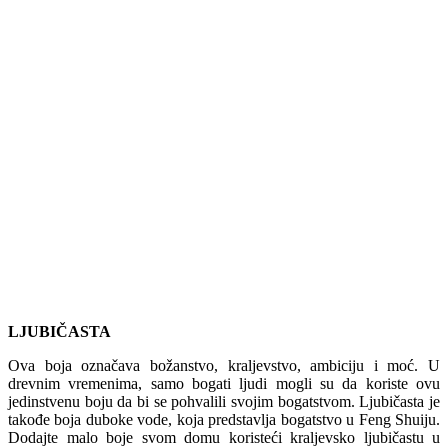
LJUBIČASTA
Ova boja označava božanstvo, kraljevstvo, ambiciju i moć. U
drevnim vremenima, samo bogati ljudi mogli su da koriste ovu
jedinstvenu boju da bi se pohvalili svojim bogatstvom. Ljubičasta je
takođe boja duboke vode, koja predstavlja bogatstvo u Feng Shuiju.
Dodajte malo boje svom domu koristeći kraljevsko ljubičastu u