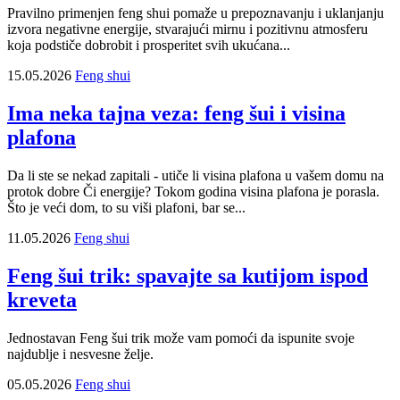
Pravilno primenjen feng shui pomaže u prepoznavanju i uklanjanju
izvora negativne energije, stvarajući mirnu i pozitivnu atmosferu
koja podstiče dobrobit i prosperitet svih ukućana...
15.05.2026
Feng shui
Ima neka tajna veza: feng šui i visina
plafona
Da li ste se nekad zapitali - utiče li visina plafona u vašem domu na
protok dobre Či energije? Tokom godina visina plafona je porasla.
Što je veći dom, to su viši plafoni, bar se...
11.05.2026
Feng shui
Feng šui trik: spavajte sa kutijom ispod
kreveta
Jednostavan Feng šui trik može vam pomoći da ispunite svoje
najdublje i nesvesne želje.
05.05.2026
Feng shui