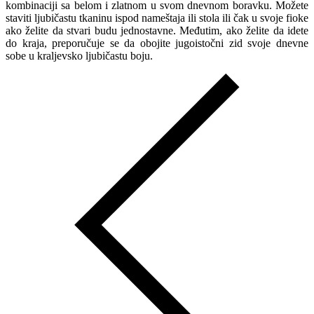
kombinaciji sa belom i zlatnom u svom dnevnom boravku. Možete
staviti ljubičastu tkaninu ispod nameštaja ili stola ili čak u svoje fioke
ako želite da stvari budu jednostavne. Međutim, ako želite da idete
do kraja, preporučuje se da obojite jugoistočni zid svoje dnevne
sobe u kraljevsko ljubičastu boju.