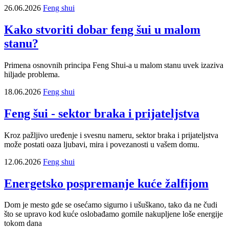
26.06.2026
Feng shui
Kako stvoriti dobar feng šui u malom
stanu?
Primena osnovnih principa Feng Shui-a u malom stanu uvek izaziva
hiljade problema.
18.06.2026
Feng shui
Feng šui - sektor braka i prijateljstva
Kroz pažljivo uređenje i svesnu nameru, sektor braka i prijateljstva
može postati oaza ljubavi, mira i povezanosti u vašem domu.
12.06.2026
Feng shui
Energetsko pospremanje kuće žalfijom
Dom je mesto gde se osećamo sigurno i ušuškano, tako da ne čudi
što se upravo kod kuće oslobađamo gomile nakupljene loše energije
tokom dana