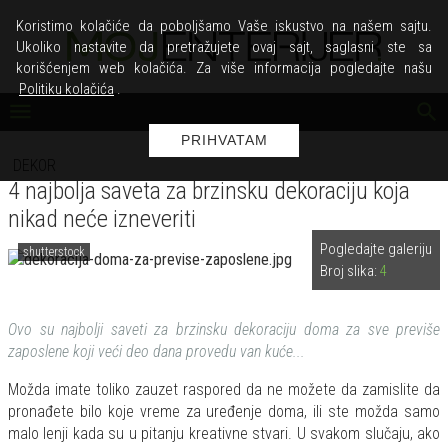
Koristimo kolačiće da poboljšamo Vaše iskustvo na našem sajtu.
Ukoliko nastavite da pretražujete ovaj sajt, saglasni ste sa
korišćenjem web kolačića. Za više informacija pogledajte našu
Politiku kolačića
.
PRIHVATAM
DEKOR
4 najbolja saveta za brzinsku dekoraciju koja
nikad neće izneveriti
Pogledajte galeriju
shutterstock
Broj slika:
4
Ovo su najbolji saveti za brzinsku dekoraciju doma za sve previše
zaposlene koji veći deo dana provedu van kuće...
Možda imate toliko zauzet raspored da ne možete da zamislite da
pronađete bilo koje vreme za uređenje doma, ili ste možda samo
malo lenji kada su u pitanju kreativne stvari. U svakom slučaju, ako