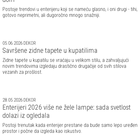
Postoje trendovi u enterijeru koji se nameću glasno, i oni drugi - tihi,
gotovo neprimetni, ali dugoročno mnogo snažniji.
05.06.2026
DEKOR
Savršene zidne tapete u kupatilima
Zidne tapete u kupatilu se vraćaju u velikom stilu, a zahvaljujući
novim trendovima izgledaju drastično drugačije od svih stilova
vezanih za prošlost.
28.05.2026
DEKOR
Enterijeri 2026 više ne žele lampe: sada svetlost
dolazi iz ogledala
Postoji trenutak kada enterijer prestane da bude samo lepo uređen
prostor i počne da izgleda kao iskustvo.