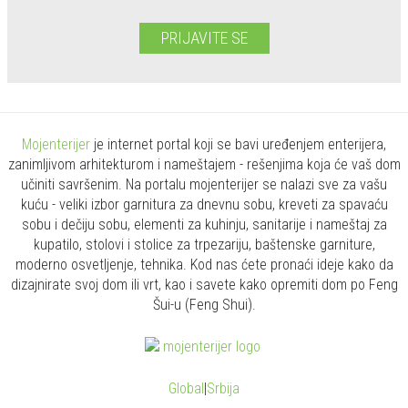
PRIJAVITE SE
Mojenterijer
je internet portal koji se bavi uređenjem enterijera,
zanimljivom arhitekturom i nameštajem - rešenjima koja će vaš dom
učiniti savršenim. Na portalu mojenterijer se nalazi sve za vašu
kuću - veliki izbor garnitura za dnevnu sobu, kreveti za spavaću
sobu i dečiju sobu, elementi za kuhinju, sanitarije i nameštaj za
kupatilo, stolovi i stolice za trpezariju, baštenske garniture,
moderno osvetljenje, tehnika. Kod nas ćete pronaći ideje kako da
dizajnirate svoj dom ili vrt, kao i savete kako opremiti dom po Feng
Šui-u (Feng Shui).
Global
|
Srbija