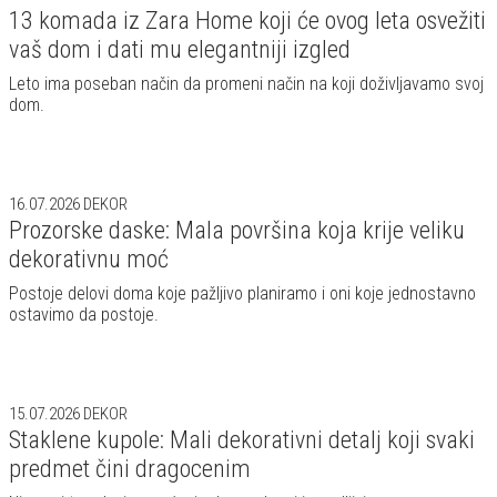
13 komada iz Zara Home koji će ovog leta osvežiti
vaš dom i dati mu elegantniji izgled
Leto ima poseban način da promeni način na koji doživljavamo svoj
dom.
16.07.2026
DEKOR
Prozorske daske: Mala površina koja krije veliku
dekorativnu moć
Postoje delovi doma koje pažljivo planiramo i oni koje jednostavno
ostavimo da postoje.
15.07.2026
DEKOR
Staklene kupole: Mali dekorativni detalj koji svaki
predmet čini dragocenim