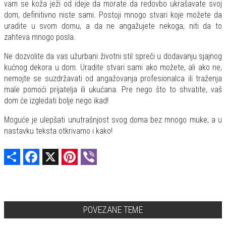
vam se koža ježi od ideje da morate da redovbo ukrašavate svoj
dom, definitivno niste sami. Postoji mnogo stvari koje možete da
uradite u svom domu, a da ne angažujete nekoga, niti da to
zahteva mnogo posla.
Ne dozvolite da vas užurbani životni stil spreči u dodavanju sjajnog
kućnog dekora u dom. Uradite stvari sami ako možete, ali ako ne,
nemojte se suzdržavati od angažovanja profesionalca ili traženja
male pomoći prijatelja ili ukućana. Pre nego što to shvatite, vaš
dom će izgledati bolje nego ikad!
Moguće je ulepšati unutrašnjost svog doma bez mnogo muke, a u
nastavku teksta otkrivamo i kako!
Share
Facebook
X
Pinterest
Viber
POVEZANE TEME