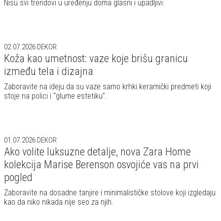
Nisu svi trendovi u uređenju doma glasni i upadljivi.
02.07.2026
DEKOR
Koža kao umetnost: vaze koje brišu granicu
između tela i dizajna
Zaboravite na ideju da su vaze samo krhki keramički predmeti koji
stoje na polici i “glume estetiku”.
01.07.2026
DEKOR
Ako volite luksuzne detalje, nova Zara Home
kolekcija Marise Berenson osvojiće vas na prvi
pogled
Zaboravite na dosadne tanjire i minimalističke stolove koji izgledaju
kao da niko nikada nije seo za njih.