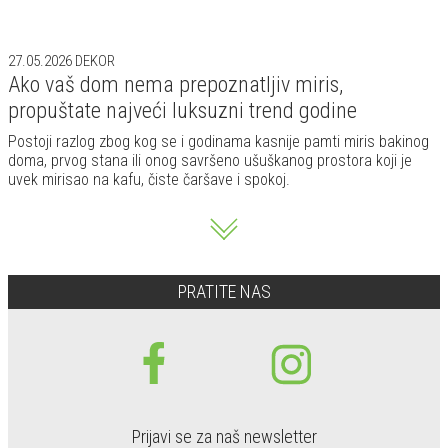
27.05.2026
DEKOR
Ako vaš dom nema prepoznatljiv miris,
propuštate najveći luksuzni trend godine
Postoji razlog zbog kog se i godinama kasnije pamti miris bakinog
doma, prvog stana ili onog savršeno ušuškanog prostora koji je
uvek mirisao na kafu, čiste čaršave i spokoj.
PRATITE NAS
Prijavi se za naš newsletter