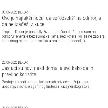
30.06.2026
DEKOR
Ovo je najlakši način da se “odseliš” na odmor, a
da ne izađeš iz kuće
Tropical Decor je basically životna prečica do “stalno sam na
odmoru” energije bez avionske karte, bez kofera koji se ne zatvara
i bez onog momenta povratka u realnost u ponedeljak...
26.06.2026
DEKOR
Jastuci su novi nakit doma, a evo kako da ih
pravilno koristite
Postoje komadi u domu koji odmah privlače pažnju, poput
upečatljive sofe, elegantnog lustera ili dizajnerskog stola.
24.06.2026
DEKOR