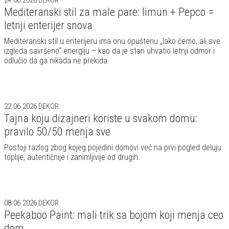
Mediteranski stil za male pare: limun + Pepco =
letnji enterijer snova
Mediteranski stil u enterijeru ima onu opuštenu „lako ćemo, ali sve
izgleda savršeno“ energiju – kao da je stan uhvatio letnji odmor i
odlučio da ga nikada ne prekida.
22.06.2026
DEKOR
Tajna koju dizajneri koriste u svakom domu:
pravilo 50/50 menja sve
Postoji razlog zbog kojeg pojedini domovi već na prvi pogled deluju
toplije, autentičnije i zanimljivije od drugih.
08.06.2026
DEKOR
Peekaboo Paint: mali trik sa bojom koji menja ceo
dom