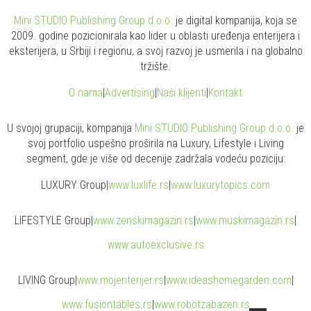
Mini STUDIO Publishing Group d.o.o.
je digital kompanija, koja se
2009. godine pozicionirala kao lider u oblasti uređenja enterijera i
eksterijera, u Srbiji i regionu, a svoj razvoj je usmerila i na globalno
tržište.
O nama
|
Advertising
|
Naši klijenti
|
Kontakt
U svojoj grupaciji, kompanija
Mini STUDIO Publishing Group d.o.o.
je
svoj portfolio uspešno proširila na Luxury, Lifestyle i Living
segment, gde je više od decenije zadržala vodeću poziciju:
LUXURY Group
|
www.
luxlife
.rs
|
www.
luxurytopics
.com
LIFESTYLE Group
|
www.
zenski
magazin.rs
|
www.
muski
magazin.rs
|
www.
auto
exclusive.rs
LIVING Group
|
www.
moj
enterijer.rs
|
www.
ideas
homegarden.com
|
www.
fusiontables
.rs
|
www.
robotzabazen
.rs