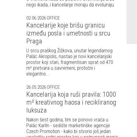
nego ikada, i kancelarije moraju da evoluiraju.
02.06.2026
OFFICE
Kancelarije koje brišu granicu
između posla i umetnosti u srcu
Praga
U srcu praškog Žižkova, unutar legendarnog
Palác Akropolis, nastao je novi kancelarijski
prostor koji stari, fragmentisan sprat od 470
m² pretvara u savremeni, protočni i
elegantno...
26.05.2026
OFFICE
Kancelarija koja ruši pravila: 1000
m² kreativnog haosa i recikliranog
luksuza
Nakon šest godina, tim se ponovo vraća u
Palác Karlín - sedište marketinške agencije
Czech Promotion - kako bi stvorio još jedan