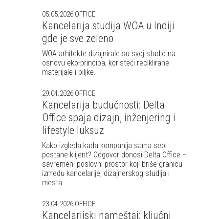
05.05.2026
OFFICE
Kancelarija studija WOA u Indiji
gde je sve zeleno
WOA arhitekte dizajnirale su svoj studio na
osnovu eko-principa, koristeći reciklirane
materijale i biljke.
29.04.2026
OFFICE
Kancelarija budućnosti: Delta
Office spaja dizajn, inženjering i
lifestyle luksuz
Kako izgleda kada kompanija sama sebi
postane klijent? Odgovor donosi Delta Office –
savremeni poslovni prostor koji briše granicu
između kancelarije, dizajnerskog studija i
mesta...
23.04.2026
OFFICE
Kancelarijski nameštaj: ključni