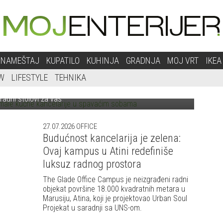
 MALE KUĆNE KANCELARIJE U SPAVAĆIM
NAMEŠTAJ
KUPATILO
KUHINJA
GRADNJA
MOJ VRT
IKEA
SOBAMA
W
LIFESTYLE
TEHNIKA
laganju imate samo malu spavaću sobu, ovo su najbolji
radni stolovi za vas
27.07.2026
OFFICE
Budućnost kancelarija je zelena:
Ovaj kampus u Atini redefiniše
luksuz radnog prostora
The Glade Office Campus je neizgrađeni radni
objekat površine 18.000 kvadratnih metara u
Marusiju, Atina, koji je projektovao Urban Soul
Projekat u saradnji sa UNS-om.