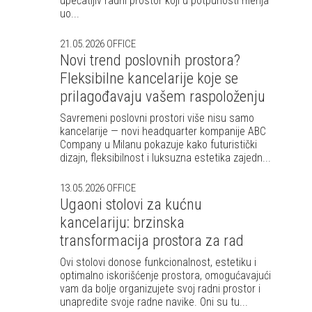
upečatljiv radni prostor koji u potpunosti menja
uo...
21.05.2026
OFFICE
Novi trend poslovnih prostora?
Fleksibilne kancelarije koje se
prilagođavaju vašem raspoloženju
Savremeni poslovni prostori više nisu samo
kancelarije — novi headquarter kompanije ABC
Company u Milanu pokazuje kako futuristički
dizajn, fleksibilnost i luksuzna estetika zajedn...
13.05.2026
OFFICE
Ugaoni stolovi za kućnu
kancelariju: brzinska
transformacija prostora za rad
Ovi stolovi donose funkcionalnost, estetiku i
optimalno iskorišćenje prostora, omogućavajući
vam da bolje organizujete svoj radni prostor i
unapredite svoje radne navike. Oni su tu...