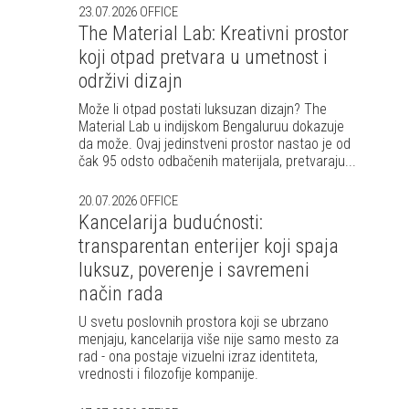
23.07.2026
OFFICE
The Material Lab: Kreativni prostor
koji otpad pretvara u umetnost i
održivi dizajn
Može li otpad postati luksuzan dizajn? The
Material Lab u indijskom Bengaluruu dokazuje
da može. Ovaj jedinstveni prostor nastao je od
čak 95 odsto odbačenih materijala, pretvaraju...
20.07.2026
OFFICE
Kancelarija budućnosti:
transparentan enterijer koji spaja
luksuz, poverenje i savremeni
način rada
U svetu poslovnih prostora koji se ubrzano
menjaju, kancelarija više nije samo mesto za
rad - ona postaje vizuelni izraz identiteta,
vrednosti i filozofije kompanije.