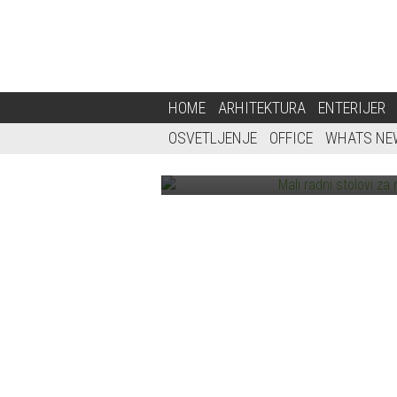
MALI RADNI STOLOVI ZA
HOME
ARHITEKTURA
ENTERIJER
KROVLJU?
OSVETLJENJE
OFFICE
WHATS NE
riste taj prostor za .
Ukoliko radite od kuće, a na raspo