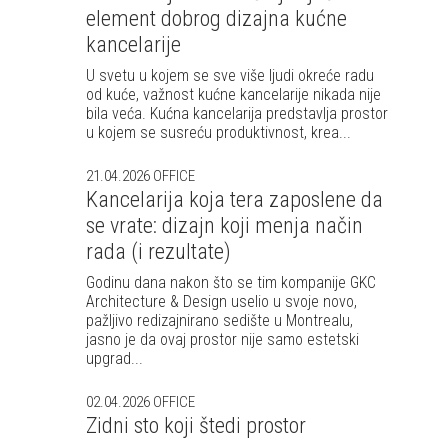
element dobrog dizajna kućne
kancelarije
U svetu u kojem se sve više ljudi okreće radu
od kuće, važnost kućne kancelarije nikada nije
bila veća. Kućna kancelarija predstavlja prostor
u kojem se susreću produktivnost, krea...
21.04.2026
OFFICE
Kancelarija koja tera zaposlene da
se vrate: dizajn koji menja način
rada (i rezultate)
Godinu dana nakon što se tim kompanije GKC
Architecture & Design uselio u svoje novo,
pažljivo redizajnirano sedište u Montrealu,
jasno je da ovaj prostor nije samo estetski
upgrad...
02.04.2026
OFFICE
Zidni sto koji štedi prostor