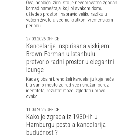
Ovaj neobični zidni sto je neveorovatno zgodan
komad nameštaja, koji bi svakom domu
uštedeo prostor i napravio veliku razliku u
vašem životu u veoma kratkom vremenskom
periodu.
27.03.2026
OFFICE
Kancelarija inspirisana viskijem:
Brown-Forman u Istanbulu
pretvorio radni prostor u elegantni
lounge
Kada globalni brend želi kancelariju koja neće
biti samo mesto za rad već i snažan odraz
identiteta, rezultat može izgledati upravo
ovako.
11.03.2026
OFFICE
Kako je zgrada iz 1930-ih u
Hamburgu postala kancelarija
budućnosti?