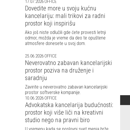
17.07.2026
OFFICE
Dovedite more u svoju kućnu
kancelariju: mali trikovi za radni
prostor koji inspirišu
Ako još niste odlučili gde ćete provesti letnji
odmor, možda je vreme da deo te opuštene
atmosfere donesete u svoj dom.
25.06.2026
OFFICE
Neverovatno zabavan kancelarijski
prostor poziva na druženje i
saradnju
Zavirite u neverovatno zabavan kancelarijski
prostor softverske kompanije.
10.06.2026
OFFICE
Advokatska kancelarija budućnosti:
prostor koji više liči na kreativni
studio nego na pravni biro
U vremenu kada se poslovni svet menja brže