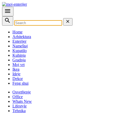
Home
Arhitektura
Enterijer
Nameštaj
Kupatilo
Kuhinja
Gradnja
Moj vrt
Ikea
Ideje
Dekor
Feng shui
Osvetljenje
Office
Whats New
Lifestyle
Tehnika