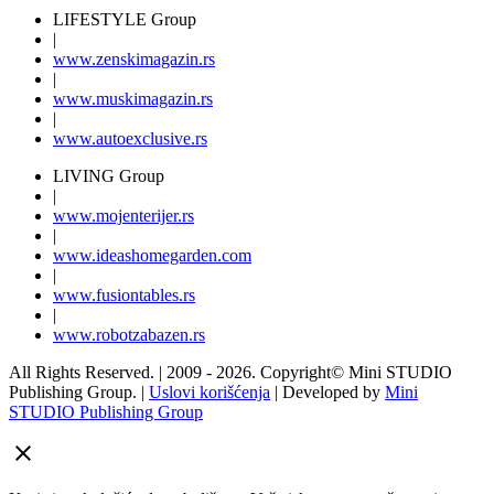
LIFESTYLE Group
|
www.
zenski
magazin.rs
|
www.
muski
magazin.rs
|
www.
auto
exclusive.rs
LIVING Group
|
www.
moj
enterijer.rs
|
www.
ideas
homegarden.com
|
www.
fusiontables
.rs
|
www.
robotzabazen
.rs
All Rights Reserved.
| 2009 - 2026.
Copyright©
Mini STUDIO
Publishing Group. |
Uslovi korišćenja
| Developed by
Mini
STUDIO Publishing Group