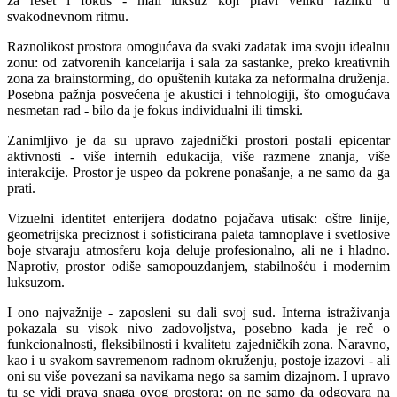
za reset i fokus - mali luksuz koji pravi veliku razliku u
svakodnevnom ritmu.
Raznolikost prostora omogućava da svaki zadatak ima svoju idealnu
zonu: od zatvorenih kancelarija i sala za sastanke, preko kreativnih
zona za brainstorming, do opuštenih kutaka za neformalna druženja.
Posebna pažnja posvećena je akustici i tehnologiji, što omogućava
nesmetan rad - bilo da je fokus individualni ili timski.
Zanimljivo je da su upravo zajednički prostori postali epicentar
aktivnosti - više internih edukacija, više razmene znanja, više
interakcije. Prostor je uspeo da pokrene ponašanje, a ne samo da ga
prati.
Vizuelni identitet enterijera dodatno pojačava utisak: oštre linije,
geometrijska preciznost i sofisticirana paleta tamnoplave i svetlosive
boje stvaraju atmosferu koja deluje profesionalno, ali ne i hladno.
Naprotiv, prostor odiše samopouzdanjem, stabilnošću i modernim
luksuzom.
I ono najvažnije - zaposleni su dali svoj sud. Interna istraživanja
pokazala su visok nivo zadovoljstva, posebno kada je reč o
funkcionalnosti, fleksibilnosti i kvalitetu zajedničkih zona. Naravno,
kao i u svakom savremenom radnom okruženju, postoje izazovi - ali
oni su više povezani sa navikama nego sa samim dizajnom. I upravo
tu se vidi prava snaga ovog prostora: on ne samo da odgovara na