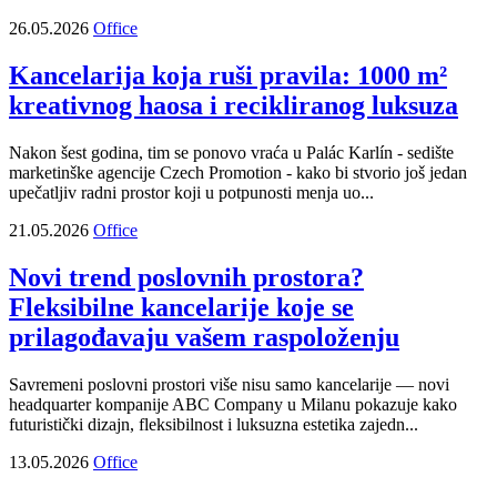
26.05.2026
Office
Kancelarija koja ruši pravila: 1000 m²
kreativnog haosa i recikliranog luksuza
Nakon šest godina, tim se ponovo vraća u Palác Karlín - sedište
marketinške agencije Czech Promotion - kako bi stvorio još jedan
upečatljiv radni prostor koji u potpunosti menja uo...
21.05.2026
Office
Novi trend poslovnih prostora?
Fleksibilne kancelarije koje se
prilagođavaju vašem raspoloženju
Savremeni poslovni prostori više nisu samo kancelarije — novi
headquarter kompanije ABC Company u Milanu pokazuje kako
futuristički dizajn, fleksibilnost i luksuzna estetika zajedn...
13.05.2026
Office