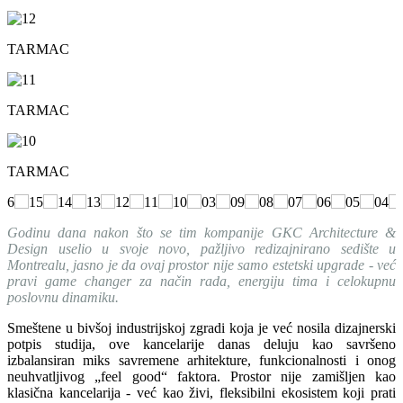
TARMAC
TARMAC
TARMAC
Godinu dana nakon što se tim kompanije GKC Architecture &
Design uselio u svoje novo, pažljivo redizajnirano sedište u
Montrealu, jasno je da ovaj prostor nije samo estetski upgrade - već
pravi game changer za način rada, energiju tima i celokupnu
poslovnu dinamiku.
Smeštene u bivšoj industrijskoj zgradi koja je već nosila dizajnerski
potpis studija, ove kancelarije danas deluju kao savršeno
izbalansiran miks savremene arhitekture, funkcionalnosti i onog
neuhvatljivog „feel good“ faktora. Prostor nije zamišljen kao
klasična kancelarija - već kao živi, fleksibilni ekosistem koji prati