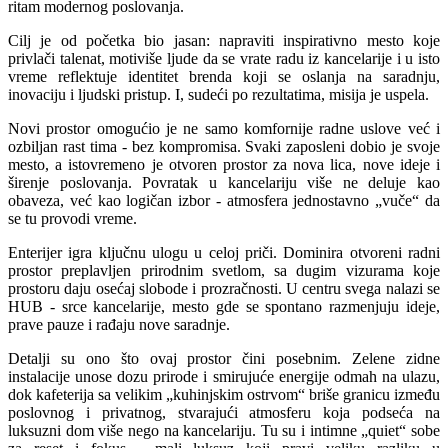
ritam modernog poslovanja.
Cilj je od početka bio jasan: napraviti inspirativno mesto koje
privlači talenat, motiviše ljude da se vrate radu iz kancelarije i u isto
vreme reflektuje identitet brenda koji se oslanja na saradnju,
inovaciju i ljudski pristup. I, sudeći po rezultatima, misija je uspela.
Novi prostor omogućio je ne samo komfornije radne uslove već i
ozbiljan rast tima - bez kompromisa. Svaki zaposleni dobio je svoje
mesto, a istovremeno je otvoren prostor za nova lica, nove ideje i
širenje poslovanja. Povratak u kancelariju više ne deluje kao
obaveza, već kao logičan izbor - atmosfera jednostavno „vuče“ da
se tu provodi vreme.
Enterijer igra ključnu ulogu u celoj priči. Dominira otvoreni radni
prostor preplavljen prirodnim svetlom, sa dugim vizurama koje
prostoru daju osećaj slobode i prozračnosti. U centru svega nalazi se
HUB - srce kancelarije, mesto gde se spontano razmenjuju ideje,
prave pauze i rađaju nove saradnje.
Detalji su ono što ovaj prostor čini posebnim. Zelene zidne
instalacije unose dozu prirode i smirujuće energije odmah na ulazu,
dok kafeterija sa velikim „kuhinjskim ostrvom“ briše granicu između
poslovnog i privatnog, stvarajući atmosferu koja podseća na
luksuzni dom više nego na kancelariju. Tu su i intimne „quiet“ sobe