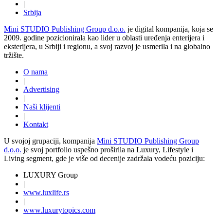
|
Srbija
Mini STUDIO Publishing Group d.o.o.
je digital kompanija, koja se
2009. godine pozicionirala kao lider u oblasti uređenja enterijera i
eksterijera, u Srbiji i regionu, a svoj razvoj je usmerila i na globalno
tržište.
O nama
|
Advertising
|
Naši klijenti
|
Kontakt
U svojoj grupaciji, kompanija
Mini STUDIO Publishing Group
d.o.o.
je svoj portfolio uspešno proširila na Luxury, Lifestyle i
Living segment, gde je više od decenije zadržala vodeću poziciju:
LUXURY Group
|
www.
luxlife
.rs
|
www.
luxurytopics
.com