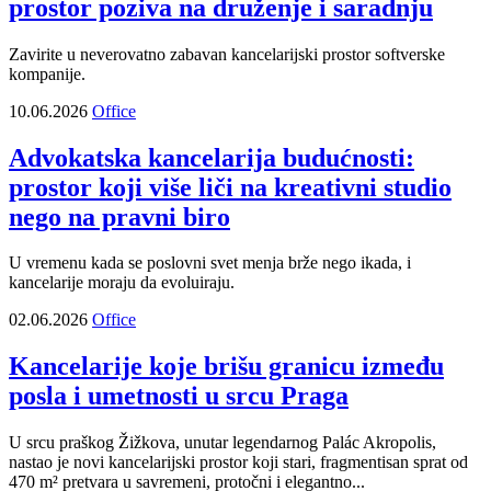
prostor poziva na druženje i saradnju
Zavirite u neverovatno zabavan kancelarijski prostor softverske
kompanije.
10.06.2026
Office
Advokatska kancelarija budućnosti:
prostor koji više liči na kreativni studio
nego na pravni biro
U vremenu kada se poslovni svet menja brže nego ikada, i
kancelarije moraju da evoluiraju.
02.06.2026
Office
Kancelarije koje brišu granicu između
posla i umetnosti u srcu Praga
U srcu praškog Žižkova, unutar legendarnog Palác Akropolis,
nastao je novi kancelarijski prostor koji stari, fragmentisan sprat od
470 m² pretvara u savremeni, protočni i elegantno...