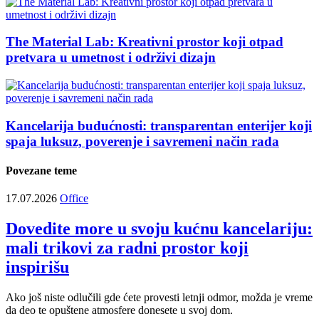
The Material Lab: Kreativni prostor koji otpad
pretvara u umetnost i održivi dizajn
Kancelarija budućnosti: transparentan enterijer koji
spaja luksuz, poverenje i savremeni način rada
Povezane teme
17.07.2026
Office
Dovedite more u svoju kućnu kancelariju:
mali trikovi za radni prostor koji
inspirišu
Ako još niste odlučili gde ćete provesti letnji odmor, možda je vreme
da deo te opuštene atmosfere donesete u svoj dom.