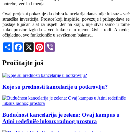
potrebe, već ih i menja.
Ovaj projekat pokazuje da dobra kancelarija danas nije luksuz - već
strateška investicija. Prostor koji inspiriše, povezuje i prilagođava se
postaje ključan alat za uspeh. Jer na kraju, nije stvar samo u tome
kako prostor izgleda - već kako se u njemu živi i radi. A ovde,
očigledno, sve funkcioniše u savršenom balansu.
Share
Facebook
X
Pinterest
Viber
Pročitajte još
Koje su prednosti kancelarije u potkrovlju?
Budućnost kancelarija je zelena: Ovaj kampus u
Atini redefiniše luksuz radnog prostora