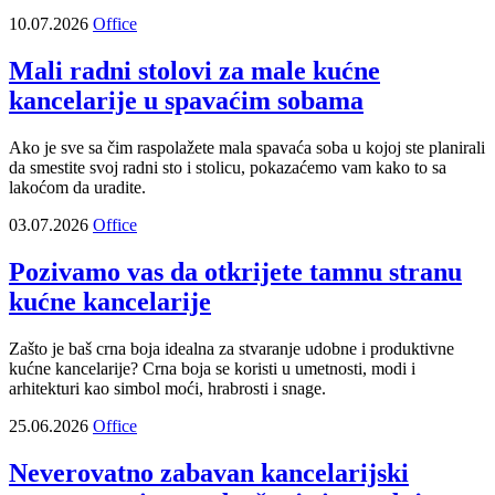
10.07.2026
Office
Mali radni stolovi za male kućne
kancelarije u spavaćim sobama
Ako je sve sa čim raspolažete mala spavaća soba u kojoj ste planirali
da smestite svoj radni sto i stolicu, pokazaćemo vam kako to sa
lakoćom da uradite.
03.07.2026
Office
Pozivamo vas da otkrijete tamnu stranu
kućne kancelarije
Zašto je baš crna boja idealna za stvaranje udobne i produktivne
kućne kancelarije? Crna boja se koristi u umetnosti, modi i
arhitekturi kao simbol moći, hrabrosti i snage.
25.06.2026
Office
Neverovatno zabavan kancelarijski