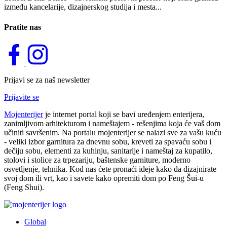
između kancelarije, dizajnerskog studija i mesta...
Pratite nas
Prijavi se za naš newsletter
Prijavite se
Mojenterijer
je internet portal koji se bavi uređenjem enterijera,
zanimljivom arhitekturom i nameštajem - rešenjima koja će vaš dom
učiniti savršenim. Na portalu mojenterijer se nalazi sve za vašu kuću
- veliki izbor garnitura za dnevnu sobu, kreveti za spavaću sobu i
dečiju sobu, elementi za kuhinju, sanitarije i nameštaj za kupatilo,
stolovi i stolice za trpezariju, baštenske garniture, moderno
osvetljenje, tehnika. Kod nas ćete pronaći ideje kako da dizajnirate
svoj dom ili vrt, kao i savete kako opremiti dom po Feng Šui-u
(Feng Shui).
Global