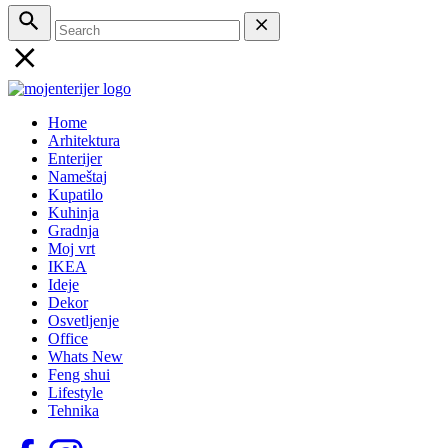
Home
Arhitektura
Enterijer
Nameštaj
Kupatilo
Kuhinja
Gradnja
Moj vrt
IKEA
Ideje
Dekor
Osvetljenje
Office
Whats New
Feng shui
Lifestyle
Tehnika