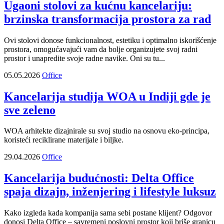
Ugaoni stolovi za kućnu kancelariju:
brzinska transformacija prostora za rad
Ovi stolovi donose funkcionalnost, estetiku i optimalno iskorišćenje
prostora, omogućavajući vam da bolje organizujete svoj radni
prostor i unapredite svoje radne navike. Oni su tu...
05.05.2026
Office
Kancelarija studija WOA u Indiji gde je
sve zeleno
WOA arhitekte dizajnirale su svoj studio na osnovu eko-principa,
koristeći reciklirane materijale i biljke.
29.04.2026
Office
Kancelarija budućnosti: Delta Office
spaja dizajn, inženjering i lifestyle luksuz
Kako izgleda kada kompanija sama sebi postane klijent? Odgovor
donosi Delta Office – savremeni poslovni prostor koji briše granicu