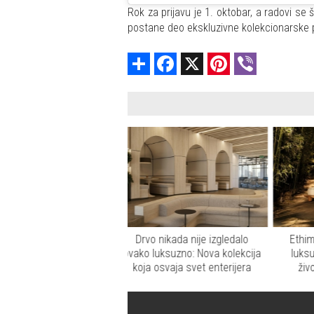
Rok za prijavu je 1. oktobar, a radovi se
postane deo ekskluzivne kolekcionarske pr
Share
Facebook
X
Pinterest
Viber
rvo nikada nije izgledalo
Ethimo Reef: Mediteranski
CP
o luksuzno: Nova kolekcija
luksuz inspirisan morem i
luk
ja osvaja svet enterijera
životom na otvorenom