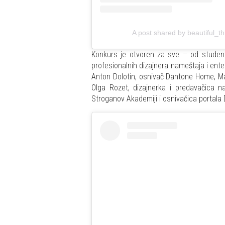
A post shared by beautiful_
Konkurs je otvoren za sve – od studena
profesionalnih dizajnera nameštaja i ente
Anton Dolotin, osnivač Dantone Home, Ma
Olga Rozet, dizajnerka i predavačica na
Stroganov Akademiji i osnivačica portala 