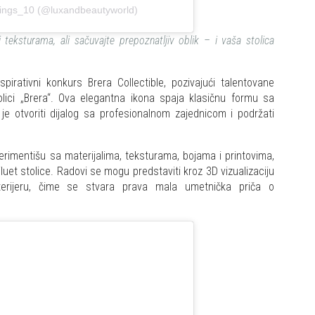
things_10 (@luxandbeautyworld)
 teksturama, ali sačuvajte prepoznatljiv oblik – i vaša stolica
rativni konkurs Brera Collectible, pozivajući talentovane
olici „Brera“. Ova elegantna ikona spaja klasičnu formu sa
 je otvoriti dijalog sa profesionalnom zajednicom i podržati
rimentišu sa materijalima, teksturama, bojama i printovima,
iluet stolice. Radovi se mogu predstaviti kroz 3D vizualizaciju
enterijeru, čime se stvara prava mala umetnička priča o