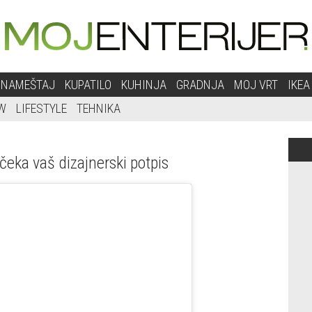
NAMEŠTAJ
KUPATILO
KUHINJA
GRADNJA
MOJ VRT
IKEA
W
LIFESTYLE
TEHNIKA
a čeka vaš dizajnerski potpis