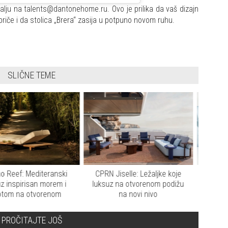
 šalju na talents@dantonehome.ru. Ovo je prilika da vaš dizajn
iče i da stolica „Brera“ zasija u potpuno novom ruhu.
SLIČNE TEME
RN Jiselle: Ležaljke koje
Banawa kolekcija slavi
Piana
suz na otvorenom podižu
bezvremensku lepotu drveta i
na novi nivo
tradicionalno zanatstvo
na
PROČITAJTE JOŠ