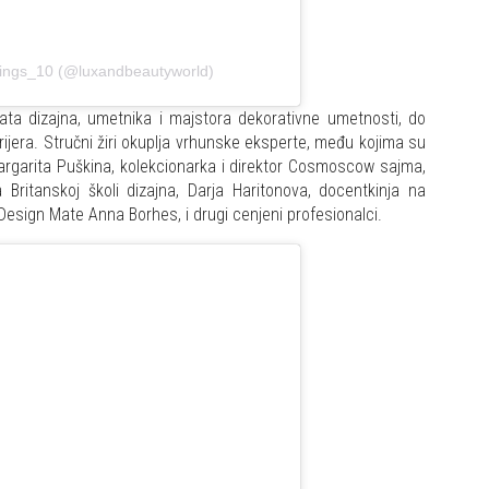
things_10 (@luxandbeautyworld)
ta dizajna, umetnika i majstora dekorativne umetnosti, do
rijera. Stručni žiri okuplja vrhunske eksperte, među kojima su
rgarita Puškina, kolekcionarka i direktor Cosmoscow sajma,
 Britanskoj školi dizajna, Darja Haritonova, docentkinja na
Design Mate Anna Borhes, i drugi cenjeni profesionalci.