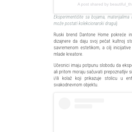
A post shared by beautiful_
Eksperimentišite sa bojama, materijalima i
može postati kolekcionarski dragulj.
Ruski brend Dantone Home pokreće inspi
dizajnere da daju svoj pečat kultnoj st
savremenom estetikom, a cilj inicijative
mlade kreatore.
Učesnici imaju potpunu slobodu da ekspe
ali pritom moraju sačuvati prepoznatljiv s
i/ili kolaž koji prikazuje stolicu u 
svakodnevnom objektu.