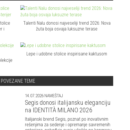
tolice
Talenti Nalu donosi najveseliji trend 2026: Nova
r i
žuta boja osvaja luksuzne terase
Lepe i udobne stolice inspirisane kaktusom
lekcije
POVEZANE TEME
14.07.2026
NAMEŠTAJ
Segis donosi italijansku eleganciju
na IDENTITÀ MILANO 2026
Italijanski brend Segis, poznat po inovativnim
rešenjima za sedenje i opremanje savremenih