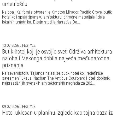
umetnošću
Na obali Kalifornije otvoren je Kimpton Mirador Pacific Grove, butik
hotel koji spaja špansku arhitekturu, prirodne materijale i dela
lokalnih umetnika. Dizajn studija Narrative De...
13.07.2026
LIFESTYLE
Butik hotel koji je osvojio svet: Održiva arhitektura
na obali Mekonga dobila najveća međunarodna
priznanja
Na severoistoku Tajlanda nalazi se butik hotel koji redefiniše
savremeni luksuz. Nachan The Antique Courtyard Hotel, dobitnik
najprestižnijih svetskih arhitektonskih nagrada za 202...
09.07.2026
LIFESTYLE
Hotel uklesan u planinu izgleda kao tajna baza iz