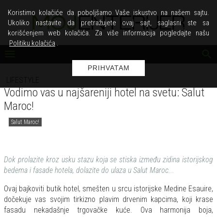
Koristimo kolačiće da poboljšamo Vaše iskustvo na našem sajtu.
Ukoliko nastavite da pretražujete ovaj sajt, saglasni ste sa
korišćenjem web kolačića. Za više informacija pogledajte našu
Politiku kolačića
.
PRIHVATAM
LIFESTYLE
Vodimo vas u najšareniji hotel na svetu: Salut
Maroc!
Salut Maroc!
Dok prolazite kroz usku stazu koja se stiska između zidina istorijskog
bedema i fasade hotela, dolazite do ulaza u Salut Maroc...
Ovaj bajkoviti butik hotel, smešten u srcu istorijske Medine Esauire,
dočekuje vas svojim tirkizno plavim drvenim kapcima, koji krase
fasadu nekadašnje trgovačke kuće. Ova harmonija boja,