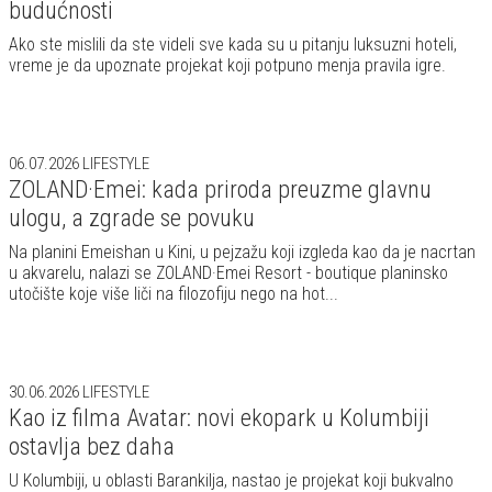
budućnosti
Ako ste mislili da ste videli sve kada su u pitanju luksuzni hoteli,
vreme je da upoznate projekat koji potpuno menja pravila igre.
06.07.2026
LIFESTYLE
ZOLAND·Emei: kada priroda preuzme glavnu
ulogu, a zgrade se povuku
Na planini Emeishan u Kini, u pejzažu koji izgleda kao da je nacrtan
u akvarelu, nalazi se ZOLAND·Emei Resort - boutique planinsko
utočište koje više liči na filozofiju nego na hot...
30.06.2026
LIFESTYLE
Kao iz filma Avatar: novi ekopark u Kolumbiji
ostavlja bez daha
U Kolumbiji, u oblasti Barankilja, nastao je projekat koji bukvalno