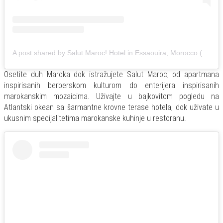
A post shared by Salut Maroc! Hotel in Essaouira, Morocco (@salutmaroc)
Osetite duh Maroka dok istražujete Salut Maroc, od apartmana
inspirisanih berberskom kulturom do enterijera inspirisanih
marokanskim mozaicima. Uživajte u bajkovitom pogledu na
Atlantski okean sa šarmantne krovne terase hotela, dok uživate u
ukusnim specijalitetima marokanske kuhinje u restoranu.