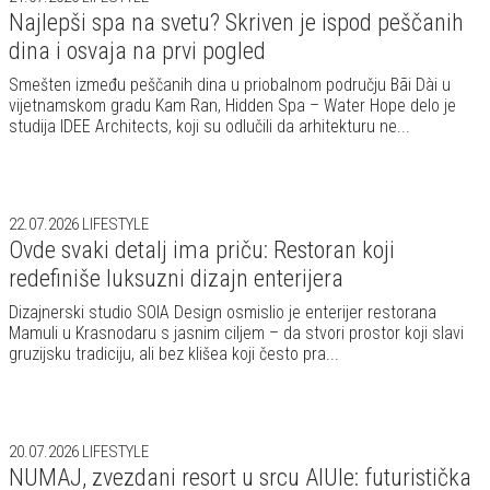
Najlepši spa na svetu? Skriven je ispod peščanih
dina i osvaja na prvi pogled
Smešten između peščanih dina u priobalnom području Bãi Dài u
vijetnamskom gradu Kam Ran, Hidden Spa – Water Hope delo je
studija IDEE Architects, koji su odlučili da arhitekturu ne...
22.07.2026
LIFESTYLE
Ovde svaki detalj ima priču: Restoran koji
redefiniše luksuzni dizajn enterijera
Dizajnerski studio SOIA Design osmislio je enterijer restorana
Mamuli u Krasnodaru s jasnim ciljem – da stvori prostor koji slavi
gruzijsku tradiciju, ali bez klišea koji često pra...
20.07.2026
LIFESTYLE
NUMAJ, zvezdani resort u srcu AlUle: futuristička