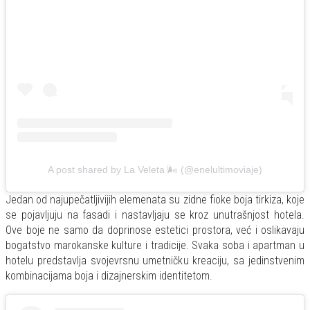
A post shared by La Veleta 🌬️ (@enelultimoviaje)
Jedan od najupečatljivijih elemenata su zidne fioke boja tirkiza, koje
se pojavljuju na fasadi i nastavljaju se kroz unutrašnjost hotela.
Ove boje ne samo da doprinose estetici prostora, već i oslikavaju
bogatstvo marokanske kulture i tradicije. Svaka soba i apartman u
hotelu predstavlja svojevrsnu umetničku kreaciju, sa jedinstvenim
kombinacijama boja i dizajnerskim identitetom.