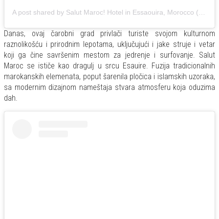
A post shared by Salut Maroc! Hotel in Essaouira, Morocco (@salutmaroc)
Danas, ovaj čarobni grad privlači turiste svojom kulturnom
raznolikošću i prirodnim lepotama, uključujući i jake struje i vetar
koji ga čine savršenim mestom za jedrenje i surfovanje. Salut
Maroc se ističe kao dragulj u srcu Esauire. Fuzija tradicionalnih
marokanskih elemenata, poput šarenila pločica i islamskih uzoraka,
sa modernim dizajnom nameštaja stvara atmosferu koja oduzima
dah.