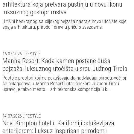
arhitektura koja pretvara pustinju u novu ikonu
luksuznog gostoprimstva
U tišini beskrajnog saudijskog pejzaža nastaje novo utočište koje
spaja arhitekturu, prirodu i drevnu priču o zvezdama.
16.07.2026
LIFESTYLE
Manna Resort: Kada kamen postane duša
pejzaža, luksuznog utočišta u srcu Južnog Tirola
Postoje prostori koji ne pokušavaju da nadvladaju prirodu, već joj
se prilagođavaju. Manna Resort u italijanskom Južnom Tirolu
upravo je takvo mesto – arhitektonska kompozicija u k...
14.07.2026
LIFESTYLE
Novi Kimpton hotel u Kaliforniji oduševljava
enterijerom: Luksuz inspirisan prirodom i