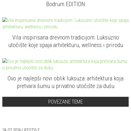
Bodrum EDITION
Vila inspirisana drevnom tradicijom: Luksuzno
utočište koje spaja arhitekturu, wellness i prirodu
Ovo je najlepši novi oblik luksuza: arhitektura koja
pretvara šumu u privatno utočište za dušu
POVEZANE TEME
24.07.2026
LIFESTYLE