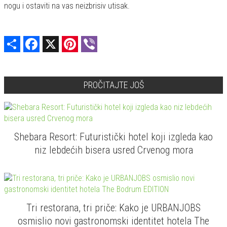
nogu i ostaviti na vas neizbrisiv utisak.
Share
Facebook
X
Pinterest
Viber
PROČITAJTE JOŠ
Shebara Resort: Futuristički hotel koji izgleda kao
niz lebdećih bisera usred Crvenog mora
Tri restorana, tri priče: Kako je URBANJOBS
osmislio novi gastronomski identitet hotela The