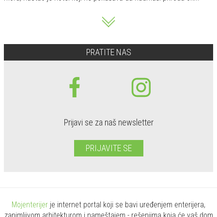
PRATITE NAS
Prijavi se za naš newsletter
PRIJAVITE SE
Mojenterijer
je internet portal koji se bavi uređenjem enterijera,
zanimljivom arhitekturom i nameštajem - rešenjima koja će vaš dom