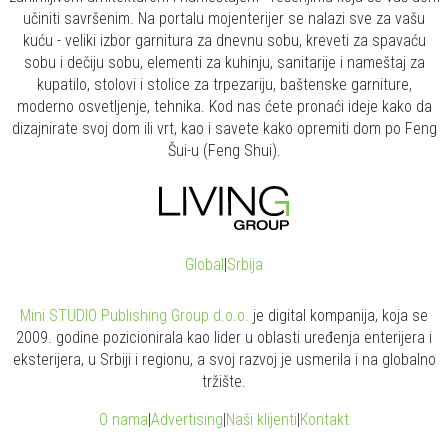
učiniti savršenim. Na portalu mojenterijer se nalazi sve za vašu
kuću - veliki izbor garnitura za dnevnu sobu, kreveti za spavaću
sobu i dečiju sobu, elementi za kuhinju, sanitarije i nameštaj za
kupatilo, stolovi i stolice za trpezariju, baštenske garniture,
moderno osvetljenje, tehnika. Kod nas ćete pronaći ideje kako da
dizajnirate svoj dom ili vrt, kao i savete kako opremiti dom po Feng
Šui-u (Feng Shui).
Global
|
Srbija
Mini STUDIO Publishing Group d.o.o.
je digital kompanija, koja se
2009. godine pozicionirala kao lider u oblasti uređenja enterijera i
eksterijera, u Srbiji i regionu, a svoj razvoj je usmerila i na globalno
tržište.
O nama
|
Advertising
|
Naši klijenti
|
Kontakt