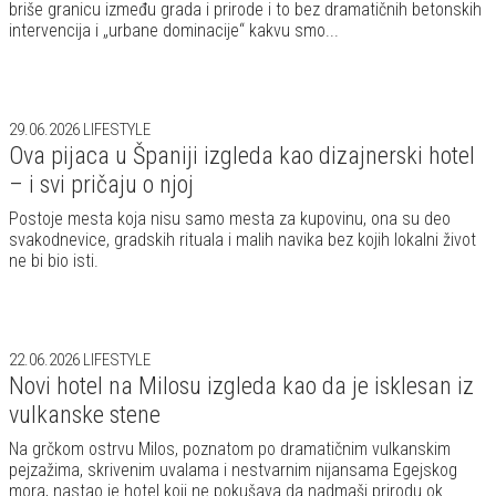
briše granicu između grada i prirode i to bez dramatičnih betonskih
intervencija i „urbane dominacije“ kakvu smo...
29.06.2026
LIFESTYLE
Ova pijaca u Španiji izgleda kao dizajnerski hotel
– i svi pričaju o njoj
Postoje mesta koja nisu samo mesta za kupovinu, ona su deo
svakodnevice, gradskih rituala i malih navika bez kojih lokalni život
ne bi bio isti.
22.06.2026
LIFESTYLE
Novi hotel na Milosu izgleda kao da je isklesan iz
vulkanske stene
Na grčkom ostrvu Milos, poznatom po dramatičnim vulkanskim
pejzažima, skrivenim uvalama i nestvarnim nijansama Egejskog
mora, nastao je hotel koji ne pokušava da nadmaši prirodu ok...