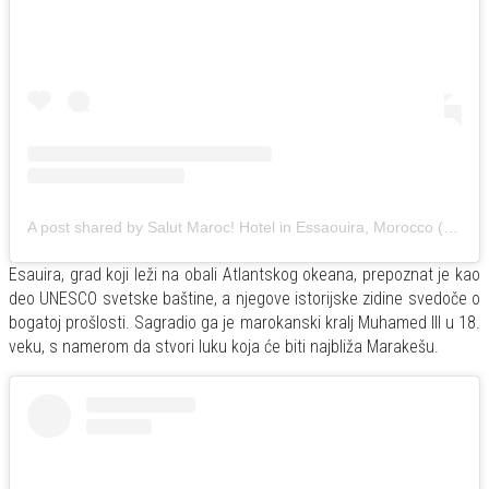
A post shared by Salut Maroc! Hotel in Essaouira, Morocco (@salutmaroc)
Esauira, grad koji leži na obali Atlantskog okeana, prepoznat je kao
deo UNESCO svetske baštine, a njegove istorijske zidine svedoče o
bogatoj prošlosti. Sagradio ga je marokanski kralj Muhamed III u 18.
veku, s namerom da stvori luku koja će biti najbliža Marakešu.