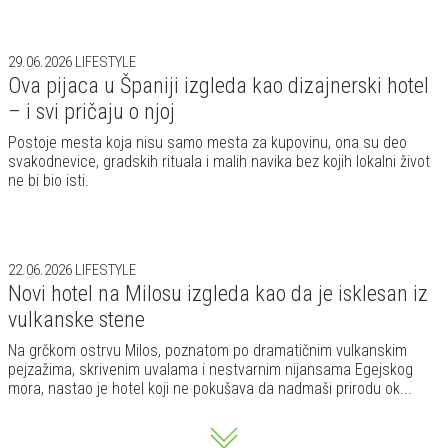
29.06.2026
LIFESTYLE
Ova pijaca u Španiji izgleda kao dizajnerski hotel
– i svi pričaju o njoj
Postoje mesta koja nisu samo mesta za kupovinu, ona su deo
svakodnevice, gradskih rituala i malih navika bez kojih lokalni život
ne bi bio isti.
22.06.2026
LIFESTYLE
Novi hotel na Milosu izgleda kao da je isklesan iz
vulkanske stene
Na grčkom ostrvu Milos, poznatom po dramatičnim vulkanskim
pejzažima, skrivenim uvalama i nestvarnim nijansama Egejskog
mora, nastao je hotel koji ne pokušava da nadmaši prirodu ok...