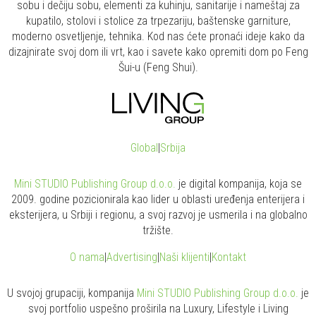
sobu i dečiju sobu, elementi za kuhinju, sanitarije i nameštaj za
kupatilo, stolovi i stolice za trpezariju, baštenske garniture,
moderno osvetljenje, tehnika. Kod nas ćete pronaći ideje kako da
dizajnirate svoj dom ili vrt, kao i savete kako opremiti dom po Feng
Šui-u (Feng Shui).
Global
|
Srbija
Mini STUDIO Publishing Group d.o.o.
je digital kompanija, koja se
2009. godine pozicionirala kao lider u oblasti uređenja enterijera i
eksterijera, u Srbiji i regionu, a svoj razvoj je usmerila i na globalno
tržište.
O nama
|
Advertising
|
Naši klijenti
|
Kontakt
U svojoj grupaciji, kompanija
Mini STUDIO Publishing Group d.o.o.
je
svoj portfolio uspešno proširila na Luxury, Lifestyle i Living