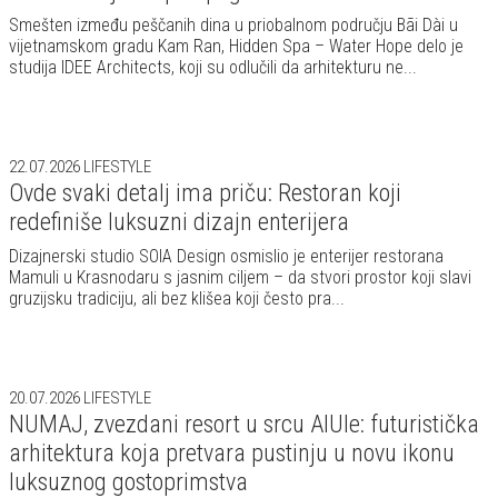
Smešten između peščanih dina u priobalnom području Bãi Dài u
vijetnamskom gradu Kam Ran, Hidden Spa – Water Hope delo je
studija IDEE Architects, koji su odlučili da arhitekturu ne...
22.07.2026
LIFESTYLE
Ovde svaki detalj ima priču: Restoran koji
redefiniše luksuzni dizajn enterijera
Dizajnerski studio SOIA Design osmislio je enterijer restorana
Mamuli u Krasnodaru s jasnim ciljem – da stvori prostor koji slavi
gruzijsku tradiciju, ali bez klišea koji često pra...
20.07.2026
LIFESTYLE
NUMAJ, zvezdani resort u srcu AlUle: futuristička
arhitektura koja pretvara pustinju u novu ikonu
luksuznog gostoprimstva