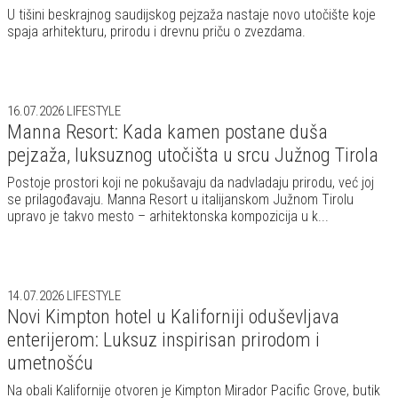
U tišini beskrajnog saudijskog pejzaža nastaje novo utočište koje
spaja arhitekturu, prirodu i drevnu priču o zvezdama.
16.07.2026
LIFESTYLE
Manna Resort: Kada kamen postane duša
pejzaža, luksuznog utočišta u srcu Južnog Tirola
Postoje prostori koji ne pokušavaju da nadvladaju prirodu, već joj
se prilagođavaju. Manna Resort u italijanskom Južnom Tirolu
upravo je takvo mesto – arhitektonska kompozicija u k...
14.07.2026
LIFESTYLE
Novi Kimpton hotel u Kaliforniji oduševljava
enterijerom: Luksuz inspirisan prirodom i
umetnošću
Na obali Kalifornije otvoren je Kimpton Mirador Pacific Grove, butik