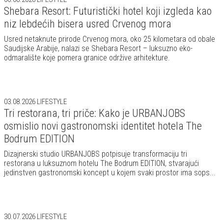
Shebara Resort: Futuristički hotel koji izgleda kao
niz lebdećih bisera usred Crvenog mora
Usred netaknute prirode Crvenog mora, oko 25 kilometara od obale
Saudijske Arabije, nalazi se Shebara Resort – luksuzno eko-
odmaralište koje pomera granice održive arhitekture.
03.08.2026
LIFESTYLE
Tri restorana, tri priče: Kako je URBANJOBS
osmislio novi gastronomski identitet hotela The
Bodrum EDITION
Dizajnerski studio URBANJOBS potpisuje transformaciju tri
restorana u luksuznom hotelu The Bodrum EDITION, stvarajući
jedinstven gastronomski koncept u kojem svaki prostor ima sops...
30.07.2026
LIFESTYLE