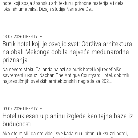
hotel koji spaja špansku arhitekturu, prirodne materijale i dela
lokalnih umetnika. Dizajn studija Narrative De...
13.07.2026
LIFESTYLE
Butik hotel koji je osvojio svet: Održiva arhitektura
na obali Mekonga dobila najveća međunarodna
priznanja
Na severoistoku Tajlanda nalazi se butik hotel koji redefiniše
savremeni luksuz. Nachan The Antique Courtyard Hotel, dobitnik
najprestižnijih svetskih arhitektonskih nagrada za 202...
09.07.2026
LIFESTYLE
Hotel uklesan u planinu izgleda kao tajna baza iz
budućnosti
Ako ste mislili da ste videli sve kada su u pitanju luksuzni hoteli,