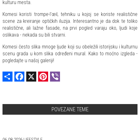
kulturu mesta.
Komesi koristi trompe-l'œil, tehniku u kojoj se koriste realistične
scene za kreiranje optičkih iluzija. Interesantno je da dok te toliko
realistične, ali lažne fasade, na prvi pogled varaju oko, ljudi koje
oslikava - nekada su bili stvarni.
Komesi često slika mnoge ljude koji su obeležili istorijsku i kulturnu
scenu grada u kom slika određeni mural. Kako to moćno izgleda -
pogledajte u našoj galeriji!
Share
Facebook
X
Pinterest
Viber
POVEZANE TEME
06.08.2026
LIFESTYLE