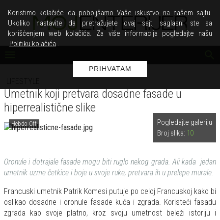
Koristimo kolačiće da poboljšamo Vaše iskustvo na našem sajtu.
Ukoliko nastavite da pretražujete ovaj sajt, saglasni ste sa
korišćenjem web kolačića. Za više informacija pogledajte našu
Politiku kolačića
.
PRIHVATAM
LIFESTYLE
Umetnik koji pretvara dosadne fasade u
hiperrealistične slike
Pogledajte galeriju
Hebdo Off
Broj slika:
10
Oronule i dotrajale fasade mogu biti ruglo nekog grada. Ali kada jedan
umetnik uzme četkice i boje u svoje ruke, pretvara ih u prelepe murale.
Francuski umetnik Patrik Komesi putuje po celoj Francuskoj kako bi
oslikao dosadne i oronule fasade kuća i zgrada. Koristeći fasadu
zgrada kao svoje platno, kroz svoju umetnost beleži istoriju i