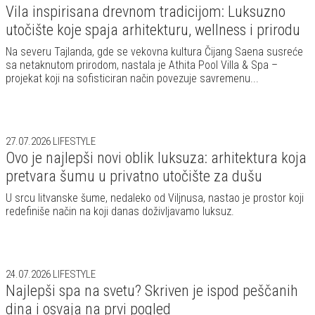
Vila inspirisana drevnom tradicijom: Luksuzno
utočište koje spaja arhitekturu, wellness i prirodu
Na severu Tajlanda, gde se vekovna kultura Čijang Saena susreće
sa netaknutom prirodom, nastala je Athita Pool Villa & Spa –
projekat koji na sofisticiran način povezuje savremenu...
27.07.2026
LIFESTYLE
Ovo je najlepši novi oblik luksuza: arhitektura koja
pretvara šumu u privatno utočište za dušu
U srcu litvanske šume, nedaleko od Viljnusa, nastao je prostor koji
redefiniše način na koji danas doživljavamo luksuz.
24.07.2026
LIFESTYLE
Najlepši spa na svetu? Skriven je ispod peščanih
dina i osvaja na prvi pogled