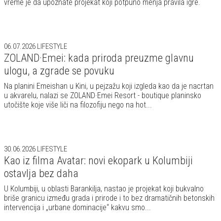
vreme je da upoznate projekat koji potpuno menja pravila igre.
06.07.2026
LIFESTYLE
ZOLAND·Emei: kada priroda preuzme glavnu
ulogu, a zgrade se povuku
Na planini Emeishan u Kini, u pejzažu koji izgleda kao da je nacrtan
u akvarelu, nalazi se ZOLAND·Emei Resort - boutique planinsko
utočište koje više liči na filozofiju nego na hot...
30.06.2026
LIFESTYLE
Kao iz filma Avatar: novi ekopark u Kolumbiji
ostavlja bez daha
U Kolumbiji, u oblasti Barankilja, nastao je projekat koji bukvalno
briše granicu između grada i prirode i to bez dramatičnih betonskih
intervencija i „urbane dominacije“ kakvu smo...