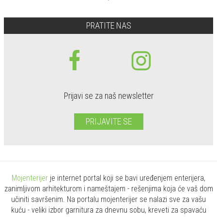
PRATITE NAS
Prijavi se za naš newsletter
PRIJAVITE SE
Mojenterijer
je internet portal koji se bavi uređenjem enterijera,
zanimljivom arhitekturom i nameštajem - rešenjima koja će vaš dom
učiniti savršenim. Na portalu mojenterijer se nalazi sve za vašu
kuću - veliki izbor garnitura za dnevnu sobu, kreveti za spavaću