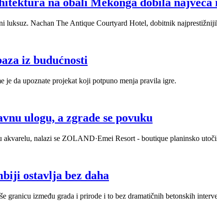
 arhitektura na obali Mekonga dobila najve
eni luksuz. Nachan The Antique Courtyard Hotel, dobitnik najprestižniji
baza iz budućnosti
eme je da upoznate projekat koji potpuno menja pravila igre.
nu ulogu, a zgrade se povuku
u akvarelu, nalazi se ZOLAND·Emei Resort - boutique planinsko utočište 
biji ostavlja bez daha
iše granicu između grada i prirode i to bez dramatičnih betonskih inter