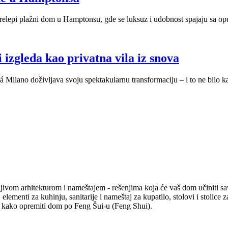
prelepi plažni dom u Hamptonsu, gde se luksuz i udobnost spajaju sa o
 izgleda kao privatna vila iz snova
iá Milano doživljava svoju spektakularnu transformaciju – i to ne bilo ka
mljivom arhitekturom i nameštajem - rešenjima koja će vaš dom učiniti sa
elementi za kuhinju, sanitarije i nameštaj za kupatilo, stolovi i stolice 
ete kako opremiti dom po Feng Šui-u (Feng Shui).