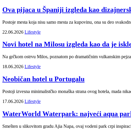
Ova pijaca u Španiji izgleda kao dizajnerski
Postoje mesta koja nisu samo mesta za kupovinu, ona su deo svakodnevic
22.06.2026
Lifestyle
Novi hotel na Milosu izgleda kao da je iskl
Na grčkom ostrvu Milos, poznatom po dramatičnim vulkanskim pejzaži
18.06.2026
Lifestyle
Neobičan hotel u Portugalu
Postoji izvesna minimalistčko monaška strana ovog hotela, mada nikada
17.06.2026
Lifestyle
WaterWorld Waterpark: najveći aqua par
Smešten u slikovitom gradu Ajia Napa, ovaj vodeni park crpi inspiracij