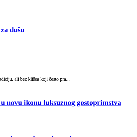
 za dušu
ciju, ali bez klišea koji često pra...
u u novu ikonu luksuznog gostoprimstva