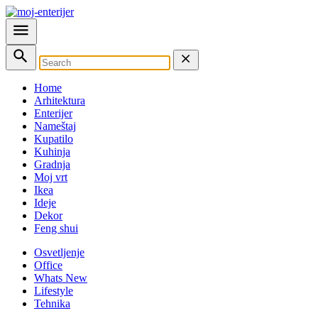
Home
Arhitektura
Enterijer
Nameštaj
Kupatilo
Kuhinja
Gradnja
Moj vrt
Ikea
Ideje
Dekor
Feng shui
Osvetljenje
Office
Whats New
Lifestyle
Tehnika