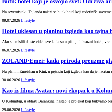
Butik hotel koji je osvojio svet: Održiva
Na severoistoku Tajlanda nalazi se butik hotel koji redefiniše savrem
09.07.2026
Lifestyle
Hotel uklesan u planinu izgleda kao tajna 
Ako ste mislili da ste videli sve kada su u pitanju luksuzni hoteli, vr
06.07.2026
Lifestyle
ZOLAND·Emei: kada priroda preuzme glav
Na planini Emeishan u Kini, u pejzažu koji izgleda kao da je nacrtan 
30.06.2026
Lifestyle
Kao iz filma Avatar: novi ekopark u Kolum
U Kolumbiji, u oblasti Barankilja, nastao je projekat koji bukvalno br
29.06.2026
Lifestyle