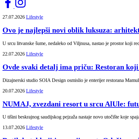
27.07.2026
Lifestyle
Ovo je najlepši novi oblik luksuza: arhite
U srcu litvanske šume, nedaleko od Viljnusa, nastao je prostor koji re
22.07.2026
Lifestyle
Ovde svaki detalj ima priču: Restoran koji 
Dizajnerski studio SOIA Design osmislio je enterijer restorana Mamuli u 
20.07.2026
Lifestyle
NUMAJ, zvezdani resort u srcu AlUle: futu
U tišini beskrajnog saudijskog pejzaža nastaje novo utočište koje spaj
13.07.2026
Lifestyle