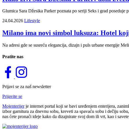
Glumica Sara Džesika Parker poznata po seriji Seks i grad poseduje 
24.04.2026
Lifestyle
Milano ima novi simbol luksuza: Hotel koji
Na adresi gde se susreću elegancija, dizajn i puls urbane energije Mel
Pratite nas
Prijavi se za naš newsletter
Prijavite se
Mojenterijer
je internet portal koji se bavi uređenjem enterijera, zani
izbor garnitura za dnevnu sobu, kreveti za spavaću sobu i dečiju sobu, 
nas ćete pronaći ideje kako da dizajnirate svoj dom ili vrt, kao i sav