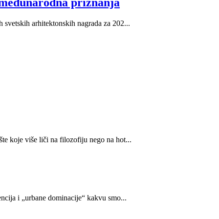
ća međunarodna priznanja
h svetskih arhitektonskih nagrada za 202...
koje više liči na filozofiju nego na hot...
vencija i „urbane dominacije“ kakvu smo...