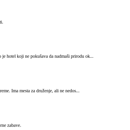
i.
e hotel koji ne pokušava da nadmaši prirodu ok...
reme. Ima mesta za druženje, ali ne nedos...
erne zabave.