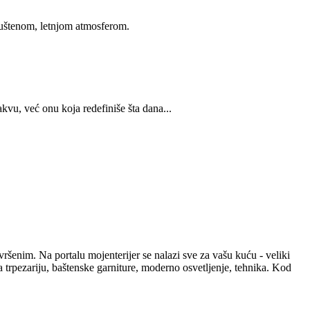
puštenom, letnjom atmosferom.
kvu, već onu koja redefiniše šta dana...
vršenim. Na portalu mojenterijer se nalazi sve za vašu kuću - veliki
za trpezariju, baštenske garniture, moderno osvetljenje, tehnika. Kod