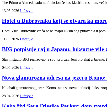
The Primo u Ahmedabadu ne funkcioniše kao klasičan restoran, već kao 
13.05.2026
Lifestyle
Hotel u Dubrovniku koji se otvara ka moru: 
Hotel Villa Dubrovnik vraća se na mapu luksuznog putovanja u potpu
11.05.2026
Lifestyle
BIG potpisuje raj u Japanu: luksuzne vile 
Slavni studio BIG realizovao je svoj prvi završeni projekat u Japanu, i 
04.05.2026
Lifestyle
Nova glamurozna adresa na jezeru Komo:
Na obali glamuroznog jezera Komo, rađa se nova definicija luksuzno
28.04.2026
Lifestyle
Kako živi Sara Džesika Parker: dom zvez