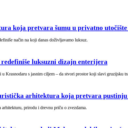
ktura koja pretvara šumu u privatno utočište
definiše način na koji danas doživljavamo luksuz.
redefiniše luksuzni dizajn enterijera
Krasnodaru s jasnim ciljem – da stvori prostor koji slavi gruzijsku tradi
ristička arhitektura koja pretvara pustinj
a arhitekturu, prirodu i drevnu priču o zvezdama.