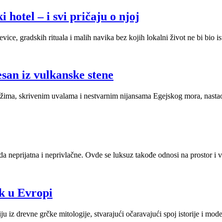
 hotel – i svi pričaju o njoj
e, gradskih rituala i malih navika bez kojih lokalni život ne bi bio ist
esan iz vulkanske stene
ma, skrivenim uvalama i nestvarnim nijansama Egejskog mora, nastao j
 neprijatna i neprivlačne. Ovde se luksuz takođe odnosi na prostor i v
k u Evropi
u iz drevne grčke mitologije, stvarajući očaravajući spoj istorije i mod