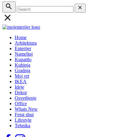
Home
Arhitektura
Enterijer
Nameštaj
Kupatilo
Kuhinja
Gradnja
Moj vrt
IKEA
Ideje
Dekor
Osvetljenje
Office
Whats New
Feng shui
Lifestyle
Tehnika