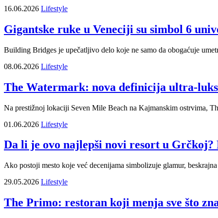
16.06.2026
Lifestyle
Gigantske ruke u Veneciji su simbol 6 univ
Building Bridges je upečatljivo delo koje ne samo da obogaćuje umetn
08.06.2026
Lifestyle
The Watermark: nova definicija ultra-luk
Na prestižnoj lokaciji Seven Mile Beach na Kajmanskim ostrvima, The
01.06.2026
Lifestyle
Da li je ovo najlepši novi resort u Grčkoj
Ako postoji mesto koje već decenijama simbolizuje glamur, beskrajna 
29.05.2026
Lifestyle
The Primo: restoran koji menja sve što zna