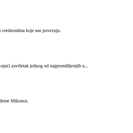
m vrednostima koje nas povezuju.
ući završetak jednog od najpromišljenijih u...
dileme Mikonos.