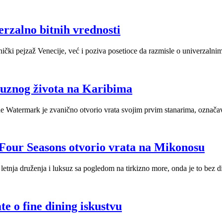
erzalno bitnih vrednosti
ički pejzaž Venecije, već i poziva posetioce da razmisle o univerzalni
suznog života na Karibima
 Watermark je zvanično otvorio vrata svojim prvim stanarima, označavaj
? Four Seasons otvorio vrata na Mikonosu
letnja druženja i luksuz sa pogledom na tirkizno more, onda je to bez 
te o fine dining iskustvu