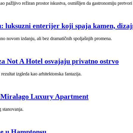
pažljivo režiran prostor iskustva, osmišljen da gastronomiju pretvori 
luksuzni enterijer koji spaja kamen, dizajn
no novom izdanju, ali bez dramatičnih spoljašnjih promena.
za Not A Hotel osvajaju privatno ostrvo
rezultat izgleda kao arhitektonska fantazija.
 Miralago Luxury Apartment
g stanovanja.
de u Hamptonsu