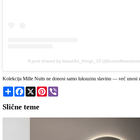
A post shared by beautiful_things_10 (@luxandbeautywo
Kolekcija Mille Nuits ne donosi samo luksuznu slavinu — već unosi um
Share
Facebook
X
Pinterest
Viber
Slične teme