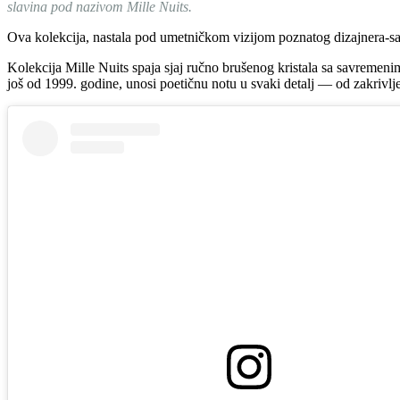
slavina pod nazivom Mille Nuits.
Ova kolekcija, nastala pod umetničkom vizijom poznatog dizajnera-sam
Kolekcija Mille Nuits spaja sjaj ručno brušenog kristala sa savremeni
još od 1999. godine, unosi poetičnu notu u svaki detalj — od zakrivljeni