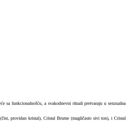
će sa funkcionalnošću, a svakodnevni rituali pretvaraju u senzualna
t, providan kristal), Cristal Brume (magličasto sivi ton), i Cristal