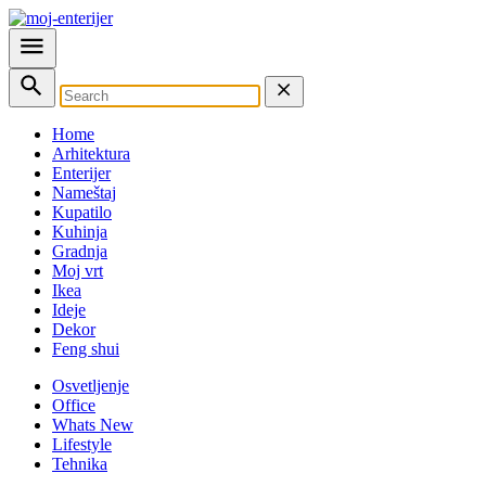
Home
Arhitektura
Enterijer
Nameštaj
Kupatilo
Kuhinja
Gradnja
Moj vrt
Ikea
Ideje
Dekor
Feng shui
Osvetljenje
Office
Whats New
Lifestyle
Tehnika