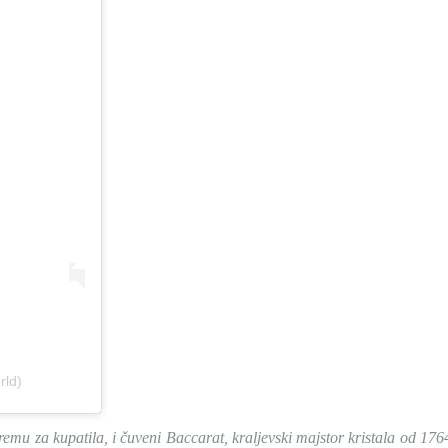
rld)
u za kupatila, i čuveni Baccarat, kraljevski majstor kristala od 1764.