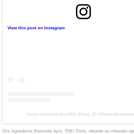
View this post on Instagram
A post shared by beautiful_things_10 (@luxandbeautywo
Dve legendarne francuske kuće, THG Paris, sinonim za vrhunsku oprem