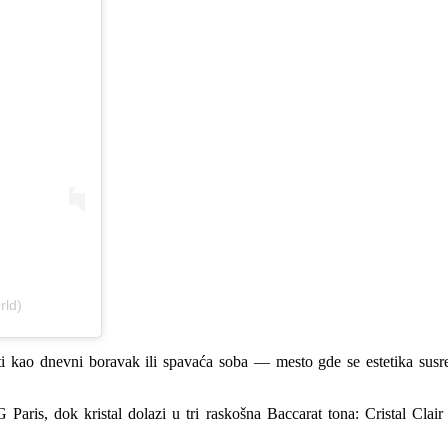
rld)
sti kao dnevni boravak ili spavaća soba — mesto gde se estetika susre
s, dok kristal dolazi u tri raskošna Baccarat tona: Cristal Clair (čis