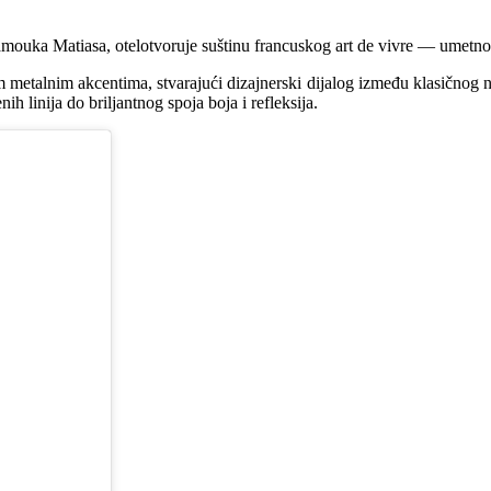
ouka Matiasa, otelotvoruje suštinu francuskog art de vivre — umetnosti
m metalnim akcentima, stvarajući dizajnerski dijalog između klasičnog 
h linija do briljantnog spoja boja i refleksija.