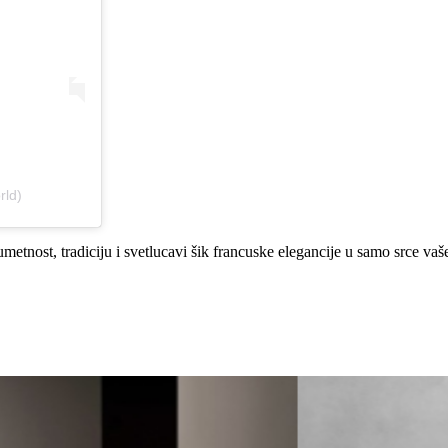
rld)
etnost, tradiciju i svetlucavi šik francuske elegancije u samo srce va