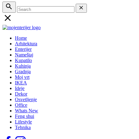
Home
Arhitektura
Enterijer
Nameštaj
Kupatilo
Kuhinja
Gradnja
Moj vrt
IKEA
Ideje
Dekor
Osvetljenje
Office
Whats New
Feng shui
Lifestyle
Tehnika