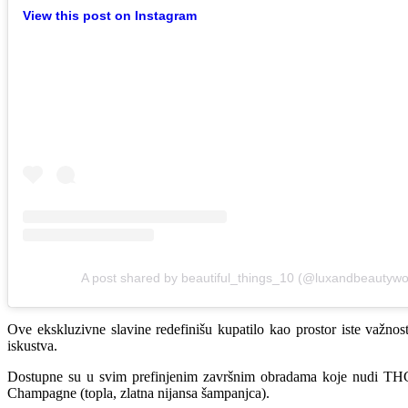
View this post on Instagram
A post shared by beautiful_things_10 (@luxandbeautywo
Ove ekskluzivne slavine redefinišu kupatilo kao prostor iste važno
iskustva.
Dostupne su u svim prefinjenim završnim obradama koje nudi THG Pari
Champagne (topla, zlatna nijansa šampanjca).