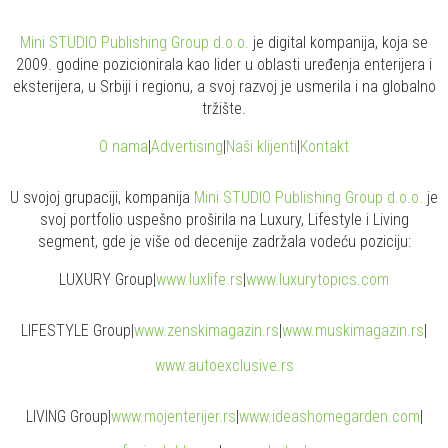
Mini STUDIO Publishing Group d.o.o.
je digital kompanija, koja se
2009. godine pozicionirala kao lider u oblasti uređenja enterijera i
eksterijera, u Srbiji i regionu, a svoj razvoj je usmerila i na globalno
tržište.
O nama
|
Advertising
|
Naši klijenti
|
Kontakt
U svojoj grupaciji, kompanija
Mini STUDIO Publishing Group d.o.o.
je
svoj portfolio uspešno proširila na Luxury, Lifestyle i Living
segment, gde je više od decenije zadržala vodeću poziciju:
LUXURY Group
|
www.
luxlife
.rs
|
www.
luxurytopics
.com
LIFESTYLE Group
|
www.
zenski
magazin.rs
|
www.
muski
magazin.rs
|
www.
auto
exclusive.rs
LIVING Group
|
www.
moj
enterijer.rs
|
www.
ideas
homegarden.com
|