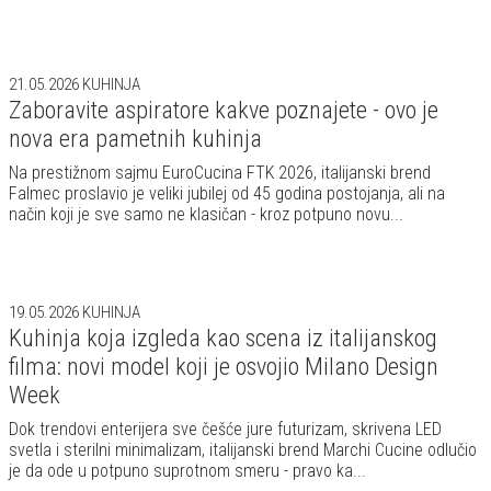
21.05.2026
KUHINJA
Zaboravite aspiratore kakve poznajete - ovo je
nova era pametnih kuhinja
Na prestižnom sajmu EuroCucina FTK 2026, italijanski brend
Falmec proslavio je veliki jubilej od 45 godina postojanja, ali na
način koji je sve samo ne klasičan - kroz potpuno novu...
19.05.2026
KUHINJA
Kuhinja koja izgleda kao scena iz italijanskog
filma: novi model koji je osvojio Milano Design
Week
Dok trendovi enterijera sve češće jure futurizam, skrivena LED
svetla i sterilni minimalizam, italijanski brend Marchi Cucine odlučio
je da ode u potpuno suprotnom smeru - pravo ka...