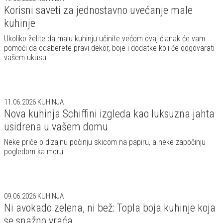
Korisni saveti za jednostavno uvećanje male
kuhinje
Ukoliko želite da malu kuhinju učinite većom ovaj članak će vam
pomoći da odaberete pravi dekor, boje i dodatke koji će odgovarati
vašem ukusu.
11.06.2026
KUHINJA
Nova kuhinja Schiffini izgleda kao luksuzna jahta
usidrena u vašem domu
Neke priče o dizajnu počinju skicom na papiru, a neke započinju
pogledom ka moru.
09.06.2026
KUHINJA
Ni avokado zelena, ni bež: Topla boja kuhinje koja
se snažno vraća