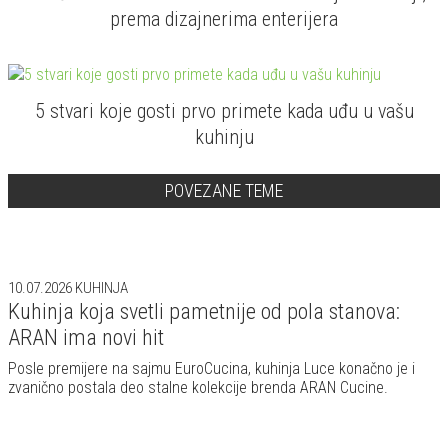
prema dizajnerima enterijera
5 stvari koje gosti prvo primete kada uđu u vašu
kuhinju
POVEZANE TEME
10.07.2026
KUHINJA
Kuhinja koja svetli pametnije od pola stanova:
ARAN ima novi hit
Posle premijere na sajmu EuroCucina, kuhinja Luce konačno je i
zvanično postala deo stalne kolekcije brenda ARAN Cucine.