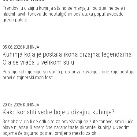
Trendovi u dizajnu kuhinja stalno se menjaju - od sterilne bele i
hladnih sivih tonova do nostalgičnih povrataka poput avocado
green palete.
05.06.2026
KUHINJA
Kuhinja koja je postala ikona dizajna: legendarna
Ola se vraća u velikom stilu
Postoje kuhinje koje su samo prostor za kuvanje, i one koje postaju
pravi dizajnerski manifest.
29.05.2026
KUHINJA
Kako koristiti vedre boje u dizajnu kuhinje?
Bez obzira da li se odlučite za osvežavajuće žute tonove, smirujuće
plave nijanse ili energične narandžaste akcente, kuhinja u vedrim
bojama će sigurno postati omiljeno mesto za ok...