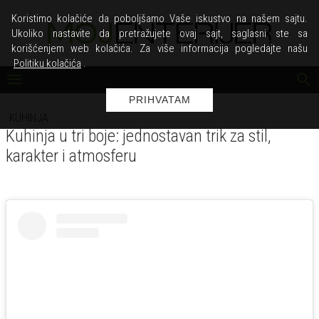
Koristimo kolačiće da poboljšamo Vaše iskustvo na našem sajtu.
Ukoliko nastavite da pretražujete ovaj sajt, saglasni ste sa
korišćenjem web kolačića. Za više informacija pogledajte našu
Politiku kolačića
.
PRIHVATAM
KUHINJA
Kuhinja u tri boje: jednostavan trik za stil,
karakter i atmosferu