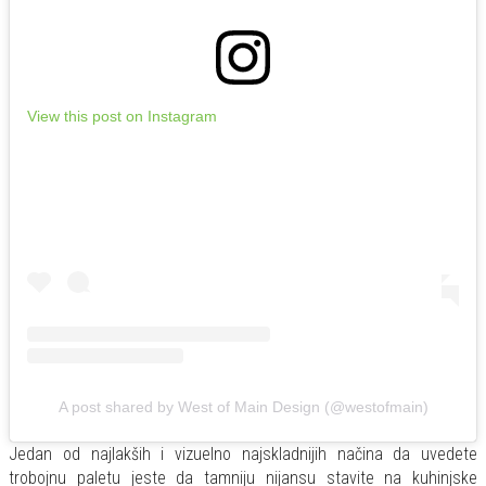
View this post on Instagram
A post shared by West of Main Design (@westofmain)
Jedan od najlakših i vizuelno najskladnijih načina da uvedete
trobojnu paletu jeste da tamniju nijansu stavite na kuhinjske