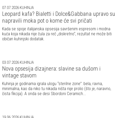
07.07.2026
KUHINJA
Leopard kafa? Bialetti i Dolce&Gabbana upravo su
napravili moka pot o kome će svi pričati
Kada se spoje italijanska opsesija savršenim espresom i modna
kuća koja nikada nije čula za reč „diskretno“, rezultat ne može biti
običan kuhinjski dodatak.
03.07.2026
KUHINJA
Nova opsesija dizajnera: slavine sa dušom i
vintage stavom
Kuhinja je godinama igrala ulogu “sterilne zone”: bela, ravna,
minimalna, kao da niko tu nikada ništa nije prolio (što je, naravno,
čista fikcija). A onda se desi Sbordoni Ceramich...
19.06.2026
KUHINJA