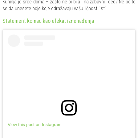
Kuhinja je srce doma – zašto ne bi bila i najzabavniji deo? Ne bojte
se da unesete boje koje odražavaju vašu ličnost i stil.
Statement komad kao efekat iznenađenja
View this post on Instagram