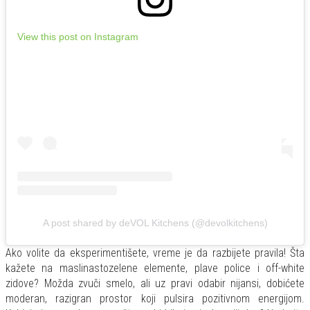
View this post on Instagram
A post shared by deVOL Kitchens (@devolkitchens)
Ako volite da eksperimentišete, vreme je da razbijete pravila! Šta
kažete na maslinastozelene elemente, plave police i off-white
zidove? Možda zvuči smelo, ali uz pravi odabir nijansi, dobićete
moderan, razigran prostor koji pulsira pozitivnom energijom.