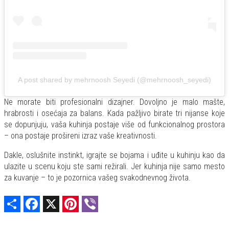
A post shared by mehrnoosh Seyedi (@mehrnoosh_seyedi)
Ne morate biti profesionalni dizajner. Dovoljno je malo mašte,
hrabrosti i osećaja za balans. Kada pažljivo birate tri nijanse koje
se dopunjuju, vaša kuhinja postaje više od funkcionalnog prostora
– ona postaje prošireni izraz vaše kreativnosti.
Dakle, oslušnite instinkt, igrajte se bojama i uđite u kuhinju kao da
ulazite u scenu koju ste sami režirali. Jer kuhinja nije samo mesto
za kuvanje – to je pozornica vašeg svakodnevnog života.
Share
Facebook
X
Pinterest
Viber