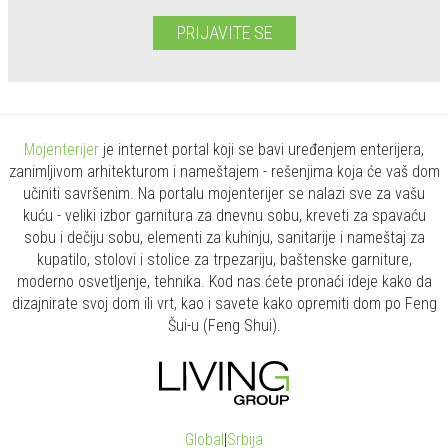
PRIJAVITE SE
Mojenterijer
je internet portal koji se bavi uređenjem enterijera,
zanimljivom arhitekturom i nameštajem - rešenjima koja će vaš dom
učiniti savršenim. Na portalu mojenterijer se nalazi sve za vašu
kuću - veliki izbor garnitura za dnevnu sobu, kreveti za spavaću
sobu i dečiju sobu, elementi za kuhinju, sanitarije i nameštaj za
kupatilo, stolovi i stolice za trpezariju, baštenske garniture,
moderno osvetljenje, tehnika. Kod nas ćete pronaći ideje kako da
dizajnirate svoj dom ili vrt, kao i savete kako opremiti dom po Feng
Šui-u (Feng Shui).
Global
|
Srbija