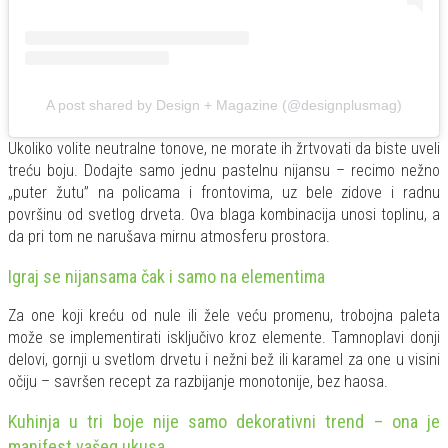
A post shared by Design + Magazine (@designplusmag)
Ukoliko volite neutralne tonove, ne morate ih žrtvovati da biste uveli
treću boju. Dodajte samo jednu pastelnu nijansu – recimo nežno
„puter žutu” na policama i frontovima, uz bele zidove i radnu
površinu od svetlog drveta. Ova blaga kombinacija unosi toplinu, a
da pri tom ne narušava mirnu atmosferu prostora.
Igraj se nijansama čak i samo na elementima
Za one koji kreću od nule ili žele veću promenu, trobojna paleta
može se implementirati isključivo kroz elemente. Tamnoplavi donji
delovi, gornji u svetlom drvetu i nežni bež ili karamel za one u visini
očiju – savršen recept za razbijanje monotonije, bez haosa.
Kuhinja u tri boje nije samo dekorativni trend – ona je
manifest vašeg ukusa