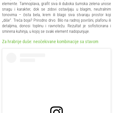
elemente. Tamnoplava, grafit siva ili duboka šumska zelena unose
snagu i karakter, dok se zidovi ostavljaju u blagim, neutralnim
tonovima – čista bela, krem ili blago siva stvaraju prostor koji
„diše”. Treća boja? Prirodno drvo. Bilo na radnoj površini, plafonu ili
detaljima, donosi toplinu i ravnotežu. Rezultat je sofisticirana i
smirena kuhinja, u kojoj se svaki element nadopunjuje.
Za hrabrije duše: neočekivane kombinacije sa stavom