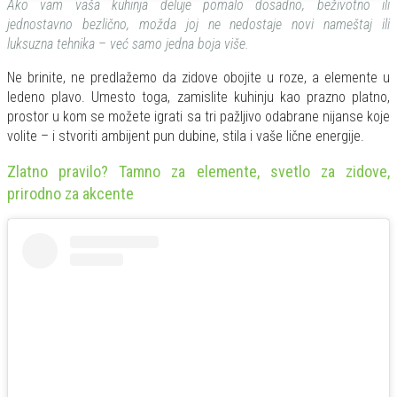
Ako vam vaša kuhinja deluje pomalo dosadno, beživotno ili
jednostavno bezlično, možda joj ne nedostaje novi nameštaj ili
luksuzna tehnika – već samo jedna boja više.
Ne brinite, ne predlažemo da zidove obojite u roze, a elemente u
ledeno plavo. Umesto toga, zamislite kuhinju kao prazno platno,
prostor u kom se možete igrati sa tri pažljivo odabrane nijanse koje
volite – i stvoriti ambijent pun dubine, stila i vaše lične energije.
Zlatno pravilo? Tamno za elemente, svetlo za zidove,
prirodno za akcente