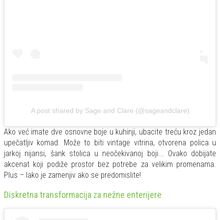
A post shared by Sage and Clare (@sageandclare)
Ako već imate dve osnovne boje u kuhinji, ubacite treću kroz jedan
upečatljiv komad. Može to biti vintage vitrina, otvorena polica u
jarkoj nijansi, šank stolica u neočekivanoj boji... Ovako dobijate
akcenat koji podiže prostor bez potrebe za velikim promenama.
Plus – lako je zamenjiv ako se predomislite!
Diskretna transformacija za nežne enterijere