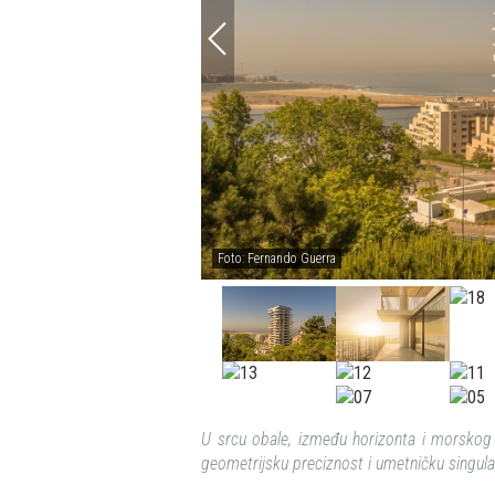
Foto: Fernando Guerra
U srcu obale, između horizonta i morskog 
geometrijsku preciznost i umetničku singula