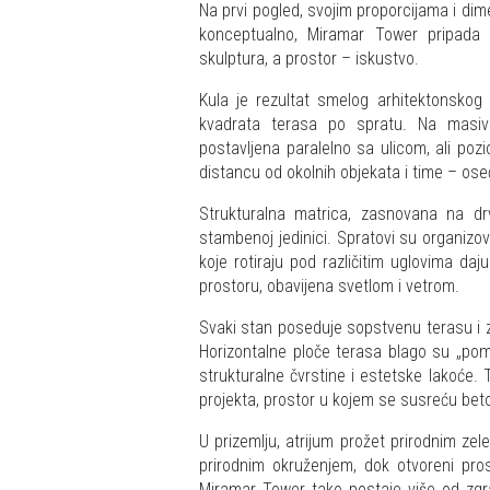
Na prvi pogled, svojim proporcijama i di
konceptualno, Miramar Tower pripada 
skulptura, a prostor – iskustvo.
Kula je rezultat smelog arhitektonskog
kvadrata terasa po spratu. Na masiv
postavljena paralelno sa ulicom, ali poz
distancu od okolnih objekata i time – oseć
Strukturalna matrica, zasnovana na drvo
stambenoj jedinici. Spratovi su organizov
koje rotiraju pod različitim uglovima da
prostoru, obavijena svetlom i vetrom.
Svaki stan poseduje sopstvenu terasu i ze
Horizontalne ploče terasa blago su „pom
strukturalne čvrstine i estetske lakoće.
projekta, prostor u kojem se susreću bet
U prizemlju, atrijum prožet prirodnim zel
prirodnim okruženjem, dok otvoreni pros
Miramar Tower tako postaje više od zgr