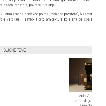
a osećaj prostora, pokreta i trajanja.
im kulama i modernističkog pojma „totalnog prostora“, Miramar
je vertikale – simbol Porto arhitekture koja zna da spaja
SLIČNE TEME
Louis Vuitton i UNICEF
predstavljaju jedinstveni Unity
Time Object Clock u