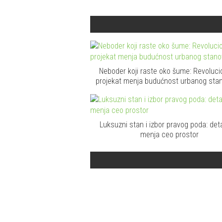
Neboder koji raste oko šume: Revoluci
projekat menja budućnost urbanog sta
Luksuzni stan i izbor pravog poda: detal
menja ceo prostor