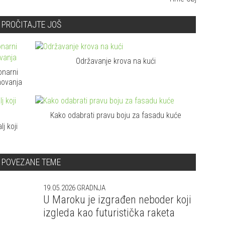
humanitarnoj misiji
PROČITAJTE JOŠ
Održavanje krova na kući
onarni
novanja
Kako odabrati pravu boju za fasadu kuće
j koji
POVEZANE TEME
19.05.2026
GRADNJA
U Maroku je izgrađen neboder koji
izgleda kao futuristička raketa