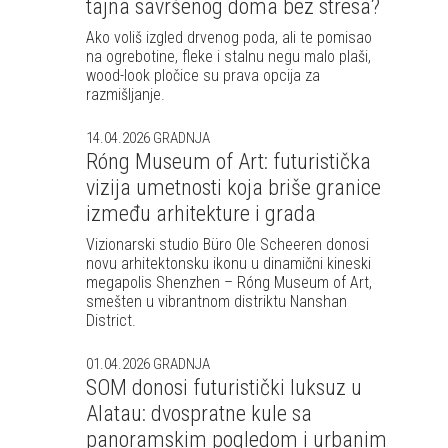
tajna savršenog doma bez stresa?
Ako voliš izgled drvenog poda, ali te pomisao
na ogrebotine, fleke i stalnu negu malo plaši,
wood-look pločice su prava opcija za
razmišljanje.
14.04.2026
GRADNJA
Róng Museum of Art: futuristička
vizija umetnosti koja briše granice
između arhitekture i grada
Vizionarski studio Büro Ole Scheeren donosi
novu arhitektonsku ikonu u dinamični kineski
megapolis Shenzhen – Róng Museum of Art,
smešten u vibrantnom distriktu Nanshan
District.
01.04.2026
GRADNJA
SOM donosi futuristički luksuz u
Alatau: dvospratne kule sa
panoramskim pogledom i urbanim