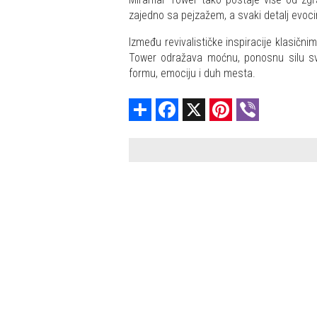
zajedno sa pejzažem, a svaki detalj evocir
Između revivalističke inspiracije klasičn
Tower odražava moćnu, ponosnu silu svo
formu, emociju i duh mesta.
Share
Facebook
X
Pinterest
Viber