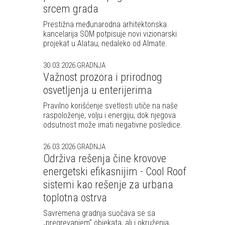
srcem grada
Prestižna međunarodna arhitektonska
kancelarija SOM potpisuje novi vizionarski
projekat u Alatau, nedaleko od Almate.
30.03.2026
GRADNJA
Važnost prozora i prirodnog
osvetljenja u enterijerima
Pravilno korišćenje svetlosti utiče na naše
raspoloženje, volju i energiju, dok njegova
odsutnost može imati negativne posledice.
26.03.2026
GRADNJA
Održiva rešenja čine krovove
energetski efikasnijim - Cool Roof
sistemi kao rešenje za urbana
toplotna ostrva
Savremena gradnja suočava se sa
„pregrevanjem“ objekata, ali i okruženja,