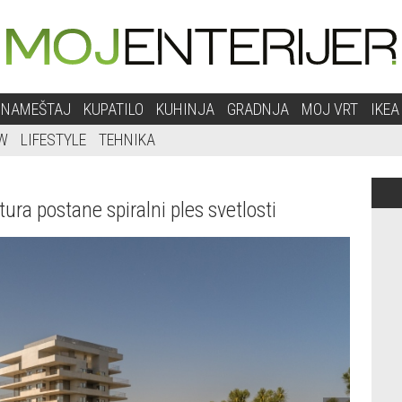
NAMEŠTAJ
KUPATILO
KUHINJA
GRADNJA
MOJ VRT
IKEA
W
LIFESTYLE
TEHNIKA
ra postane spiralni ples svetlosti