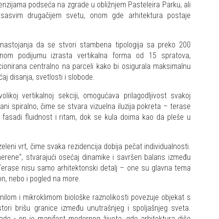
menzijama podseća na zgrade u obližnjem Pasteleira Parku, ali
sasvim drugačijem svetu, onom gde arhitektura postaje
 nastojanja da se stvori stambena tipologija sa preko 200
nom podijumu izrasta vertikalna forma od 15 spratova,
icionirana centralno na parceli kako bi osigurala maksimalnu
aj disanja, svetlosti i slobode.
likoj vertikalnoj sekciji, omogućava prilagodljivost svakoj
ani spiralno, čime se stvara vizuelna iluzija pokreta – terase
ju fasadi fluidnost i ritam, dok se kula doima kao da pleše u
leni vrt, čime svaka rezidencija dobija pečat individualnosti.
erene“, stvarajući osećaj dinamike i savršen balans između
 Terase nisu samo arhitektonski detalj – one su glavna tema
on, nebo i pogled na more.
enilom i mikroklimom biološke raznolikosti povezuje objekat s
tori brišu granice između unutrašnjeg i spoljašnjeg sveta.
ade - on je manifest modernog života, gde arhitektura diše