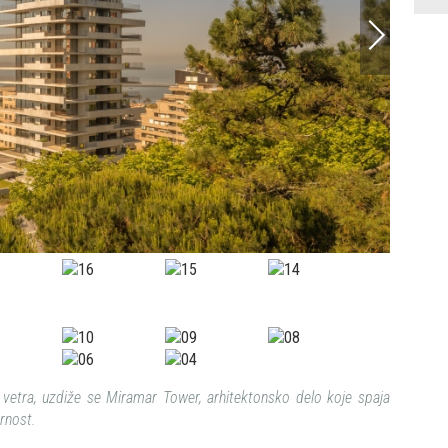
Foto: Fe
vetra, uzdiže se Miramar Tower, arhitektonsko delo koje spaja
rnost.