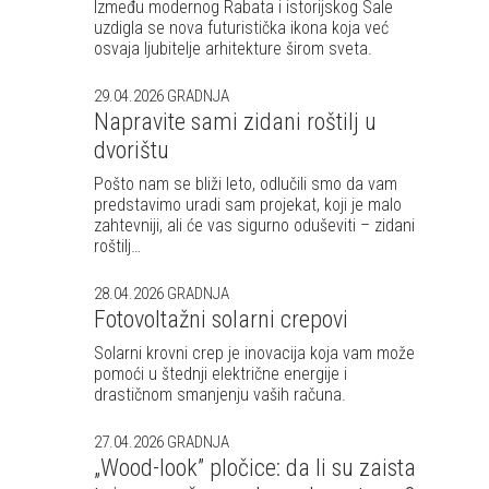
Između modernog Rabata i istorijskog Sale
uzdigla se nova futuristička ikona koja već
osvaja ljubitelje arhitekture širom sveta.
29.04.2026
GRADNJA
Napravite sami zidani roštilj u
dvorištu
Pošto nam se bliži leto, odlučili smo da vam
predstavimo uradi sam projekat, koji je malo
zahtevniji, ali će vas sigurno oduševiti – zidani
roštilj…
28.04.2026
GRADNJA
Fotovoltažni solarni crepovi
Solarni krovni crep je inovacija koja vam može
pomoći u štednji električne energije i
drastičnom smanjenju vaših računa.
27.04.2026
GRADNJA
„Wood-look” pločice: da li su zaista