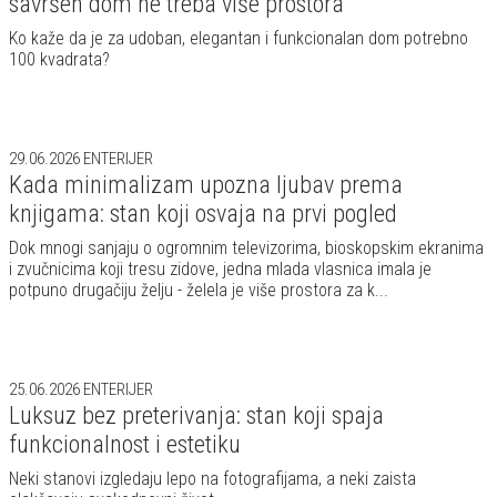
savršen dom ne treba više prostora
Ko kaže da je za udoban, elegantan i funkcionalan dom potrebno
100 kvadrata?
29.06.2026
ENTERIJER
Kada minimalizam upozna ljubav prema
knjigama: stan koji osvaja na prvi pogled
Dok mnogi sanjaju o ogromnim televizorima, bioskopskim ekranima
i zvučnicima koji tresu zidove, jedna mlada vlasnica imala je
potpuno drugačiju želju - želela je više prostora za k...
25.06.2026
ENTERIJER
Luksuz bez preterivanja: stan koji spaja
funkcionalnost i estetiku
Neki stanovi izgledaju lepo na fotografijama, a neki zaista