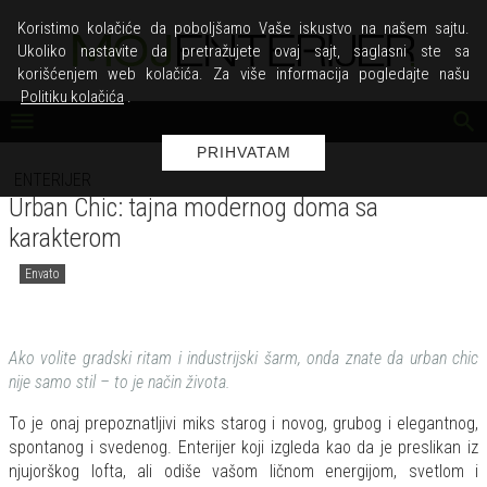
Koristimo kolačiće da poboljšamo Vaše iskustvo na našem sajtu.
Ukoliko nastavite da pretražujete ovaj sajt, saglasni ste sa
korišćenjem web kolačića. Za više informacija pogledajte našu
Politiku kolačića
.
PRIHVATAM
ENTERIJER
Urban Chic: tajna modernog doma sa
karakterom
Envato
Ako volite gradski ritam i industrijski šarm, onda znate da urban chic
nije samo stil – to je način života.
To je onaj prepoznatljivi miks starog i novog, grubog i elegantnog,
spontanog i svedenog. Enterijer koji izgleda kao da je preslikan iz
njujorškog lofta, ali odiše vašom ličnom energijom, svetlom i