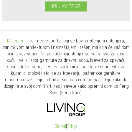
PRIJAVITE SE
Mojenterijer
je internet portal koji se bavi uređenjem enterijera,
zanimljivom arhitekturom i nameštajem - rešenjima koja će vaš dom
učiniti savršenim. Na portalu mojenterijer se nalazi sve za vašu
kuću - veliki izbor garnitura za dnevnu sobu, kreveti za spavaću
sobu i dečiju sobu, elementi za kuhinju, sanitarije i nameštaj za
kupatilo, stolovi i stolice za trpezariju, baštenske garniture,
moderno osvetljenje, tehnika. Kod nas ćete pronaći ideje kako da
dizajnirate svoj dom ili vrt, kao i savete kako opremiti dom po Feng
Šui-u (Feng Shui).
Global
|
Srbija