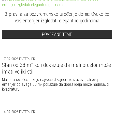
3 pravila za bezvremensko uređenje doma: Ovako će
vaš enterijer izgledati elegantno godinama
POVEZANE TEME
17.07.2026
ENTERIJER
Stan od 38 m² koji dokazuje da mali prostor može
imati veliki stil
Mali stanovi često kriju najveće dizajnerske izazove, ali ovaj
enterijer od svega 38 m² pokazuje da dobra ideja može nadmašiti
kvadraturu.
14.07.2026
ENTERIJER