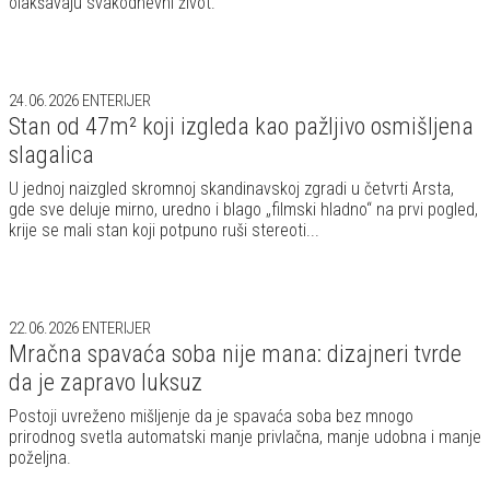
olakšavaju svakodnevni život.
24.06.2026
ENTERIJER
Stan od 47m² koji izgleda kao pažljivo osmišljena
slagalica
U jednoj naizgled skromnoj skandinavskoj zgradi u četvrti Arsta,
gde sve deluje mirno, uredno i blago „filmski hladno“ na prvi pogled,
krije se mali stan koji potpuno ruši stereoti...
22.06.2026
ENTERIJER
Mračna spavaća soba nije mana: dizajneri tvrde
da je zapravo luksuz
Postoji uvreženo mišljenje da je spavaća soba bez mnogo
prirodnog svetla automatski manje privlačna, manje udobna i manje
poželjna.