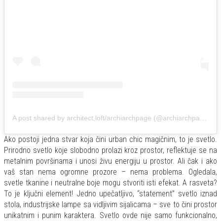
A post shared by architect,loft/archiarchpage (@archiarchpage)
Ako postoji jedna stvar koja čini urban chic magičnim, to je svetlo.
Prirodno svetlo koje slobodno prolazi kroz prostor, reflektuje se na
metalnim površinama i unosi živu energiju u prostor. Ali čak i ako
vaš stan nema ogromne prozore – nema problema. Ogledala,
svetle tkanine i neutralne boje mogu stvoriti isti efekat. A rasveta?
To je ključni element! Jedno upečatljivo, “statement” svetlo iznad
stola, industrijske lampe sa vidljivim sijalicama – sve to čini prostor
unikatnim i punim karaktera. Svetlo ovde nije samo funkcionalno,