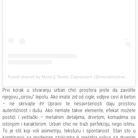
A post shared by Mora || Studio Zapraszam (@morakorytowska)
Prvi korak u stvaranju urban chic prostora jeste da zavolite
njegovu „sirovu“ lepotu. Ako imate zid od cigle, vidljive cevi ili beton
– ne skrivajte ih! Upravo te nesavršenosti daju prostoru
autentičnost i dušu. Ako nemate takve elemente, efekat možete
postići i veštački – metalnim detaljima, drvetom, komadima sa
istorijom i karakterom. Urban chic ne traži perfekciju, nego istinu.
To je stil koji voli asimetriju, teksturu i spontanost. Stari sto u
kombinaciji sa modernim stolicama ili metalna polica sa drvenim