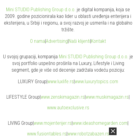
Mini STUDIO Publishing Group d.o.o.
je digital kompanija, koja se
2009. godine pozicionirala kao lider u oblasti uređenja enterijera i
eksterijera, u Srbiji i regionu, a svoj razvoj je usmerila i na globalno
tržište.
O nama
|
Advertising
|
Naši klijenti
|
Kontakt
U svojoj grupaciji, kompanija
Mini STUDIO Publishing Group d.o.o.
je
svoj portfolio uspešno proširila na Luxury, Lifestyle i Living
segment, gde je više od decenije zadržala vodeću poziciju:
LUXURY Group
|
www.
luxlife
.rs
|
www.
luxurytopics
.com
LIFESTYLE Group
|
www.
zenski
magazin.rs
|
www.
muski
magazin.rs
|
www.
auto
exclusive.rs
LIVING Group
|
www.
moj
enterijer.rs
|
www.
ideas
homegarden.com
|
www.
fusiontables
.rs
|
www.
robotzabazen
.rs