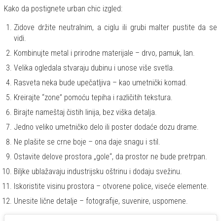
Kako da postignete urban chic izgled:
Zidove držite neutralnim, a ciglu ili grubi malter pustite da se
vidi.
Kombinujte metal i prirodne materijale – drvo, pamuk, lan.
Velika ogledala stvaraju dubinu i unose više svetla.
Rasveta neka bude upečatljiva – kao umetnički komad.
Kreirajte “zone” pomoću tepiha i različitih tekstura.
Birajte nameštaj čistih linija, bez viška detalja.
Jedno veliko umetničko delo ili poster dodaće dozu drame.
Ne plašite se crne boje – ona daje snagu i stil.
Ostavite delove prostora „gole“, da prostor ne bude pretrpan.
Biljke ublažavaju industrijsku oštrinu i dodaju svežinu.
Iskoristite visinu prostora – otvorene police, viseće elemente.
Unesite lične detalje – fotografije, suvenire, uspomene.