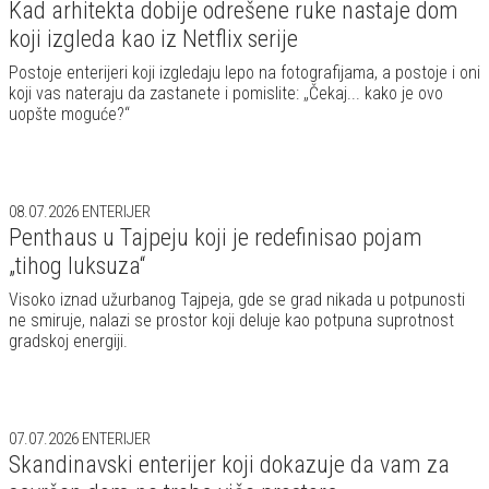
Kad arhitekta dobije odrešene ruke nastaje dom
koji izgleda kao iz Netflix serije
Postoje enterijeri koji izgledaju lepo na fotografijama, a postoje i oni
koji vas nateraju da zastanete i pomislite: „Čekaj... kako je ovo
uopšte moguće?“
08.07.2026
ENTERIJER
Penthaus u Tajpeju koji je redefinisao pojam
„tihog luksuza“
Visoko iznad užurbanog Tajpeja, gde se grad nikada u potpunosti
ne smiruje, nalazi se prostor koji deluje kao potpuna suprotnost
gradskoj energiji.
07.07.2026
ENTERIJER
Skandinavski enterijer koji dokazuje da vam za