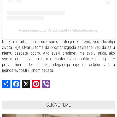
A post shared by Versión Loft (@ideasdecomas)
Na kraju, urban chic nije samo enterijerski trend, već filozofija
života. Nije stvar u tome da prostor izgleda savršeno, već da se u
njemu osećate dobro. Ako svaki predmet ima svoju priču, ako
svetlo igra po zidovima, a atmosfera vas opušta – postigli ste
pravu meru. Jer istinska elegancija nije u raskoši, već u
jednostavnosti i ličnom pečatu.
Share
Facebook
X
Pinterest
Viber
SLIČNE TEME