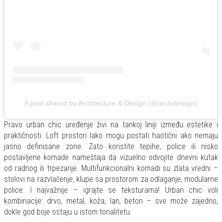
A post shared by Architecture & Design (@archidesiign)
Pravo urban chic uređenje živi na tankoj liniji između estetike i
praktičnosti. Loft prostori lako mogu postati haotični ako nemaju
jasno definisane zone. Zato koristite tepihe, police ili nisko
postavljene komade nameštaja da vizuelno odvojite dnevni kutak
od radnog ili trpezarije. Multifunkcionalni komadi su zlata vredni –
stolovi na razvlačenje, klupe sa prostorom za odlaganje, modularne
police. I najvažnije – igrajte se teksturama! Urban chic voli
kombinacije: drvo, metal, koža, lan, beton – sve može zajedno,
dokle god boje ostaju u istom tonalitetu.