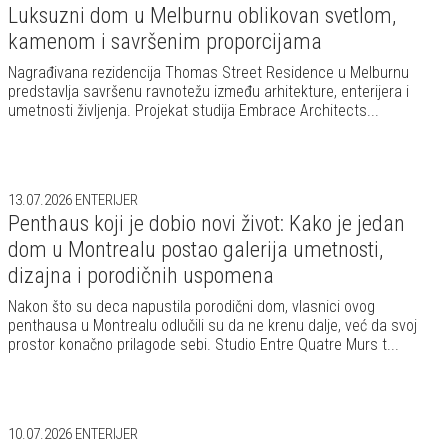
Luksuzni dom u Melburnu oblikovan svetlom,
kamenom i savršenim proporcijama
Nagrađivana rezidencija Thomas Street Residence u Melburnu
predstavlja savršenu ravnotežu između arhitekture, enterijera i
umetnosti življenja. Projekat studija Embrace Architects...
13.07.2026
ENTERIJER
Penthaus koji je dobio novi život: Kako je jedan
dom u Montrealu postao galerija umetnosti,
dizajna i porodičnih uspomena
Nakon što su deca napustila porodični dom, vlasnici ovog
penthausa u Montrealu odlučili su da ne krenu dalje, već da svoj
prostor konačno prilagode sebi. Studio Entre Quatre Murs t...
10.07.2026
ENTERIJER